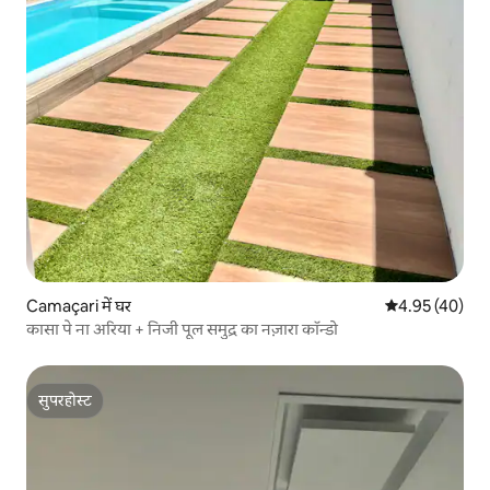
Camaçari में घर
औसत रेटिंग 5 में 
4.95 (40)
कासा पे ना अरिया + निजी पूल समुद्र का नज़ारा कॉन्डो
सुपरहोस्ट
सुपरहोस्ट