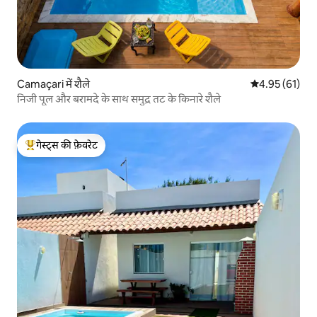
Camaçari में शैले
औसत रेटिंग 5 में 
4.95 (61)
निजी पूल और बरामदे के साथ समुद्र तट के किनारे शैले
गेस्ट्स की फ़ेवरेट
गेस्ट्स का टॉप फ़ेवरेट