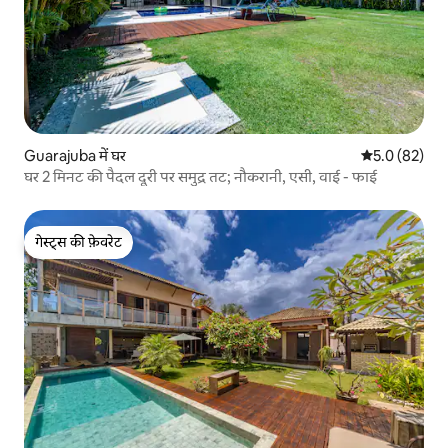
Guarajuba में घर
औसत रेटिंग 5 में
5.0 (82)
घर 2 मिनट की पैदल दूरी पर समुद्र तट; नौकरानी, एसी, वाई - फाई
गेस्ट्स की फ़ेवरेट
गेस्ट्स की फ़ेवरेट