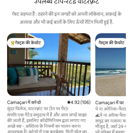
उपलब्ध टॉप-रेटेड वॉटरफ़्रंट
गेस्ट सहमत हैं : ठहरने की इन जगहों को अपनी लोकेशन, सफ़ाई के
अलावा और भी कई बातों के लिए ऊँची रेटिंग मिली हुई है.
गेस्ट्स की फ़ेवरेट
गेस्ट्स की फ़ेवरेट
गेस्ट्स का टॉप फ़ेवरेट
गेस्ट्स की फ़ेवरेट
Camaçari में कॉन्डो
औसत रेटिंग 5 में से 4.92, 106 समीक्षाएँ
4.92 (106)
Camaçari में घर
सुंदर विलेज, वाटरफ़्रंट पर (रेत पर पैर)।
पे ना अरेनिया-पैराडाइज़ 
संपत्ति एक गेटेड समुदाय में है और आम जगहें साझा
🌊पे ना अरिया पैराडाइ
की जाती हैं, इसलिए कोंडोमिनियम द्वारा लगाए गए
समुद्र का नज़ारा। यह गा
अच्छे सह - अस्तित्व के नियमों का पालन करना
मौजूद है, जहाँ 24-घंटे फ
आवश्यक है। कॉन्डो में एक बारबेक्यू, मिनी खेल का
पूरे परिसर में सुरक्षा कैम