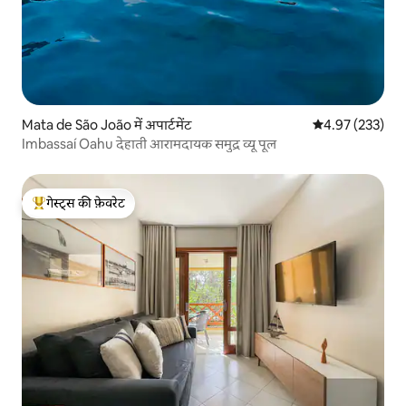
Mata de São João में अपार्टमेंट
औसत रेटिंग 5 में स
4.97 (233)
Imbassaí Oahu देहाती आरामदायक समुद्र व्यू पूल
गेस्ट्स की फ़ेवरेट
गेस्ट्स का टॉप फ़ेवरेट