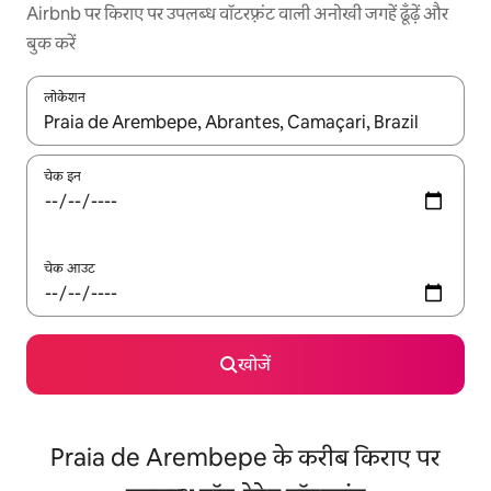
Airbnb पर किराए पर उपलब्ध वॉटरफ़्रंट वाली अनोखी जगहें ढूँढ़ें और
बुक करें
लोकेशन
नतीजों के उपलब्ध होने पर, अप और डाउन 'ऐरो की' का इस्तेमाल करके नेविगेट करें
चेक इन
चेक आउट
खोजें
Praia de Arembepe के करीब किराए पर