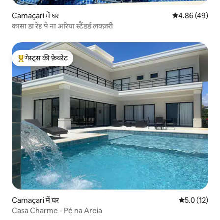
Camaçari में घर
औसत रेटिंग 5 में 
4.86 (49)
कासा डा रेह पे ना अरिया स्टैंडर्ड लक्ज़री
गेस्ट्स की फ़ेवरेट
गेस्ट्स का टॉप फ़ेवरेट
Camaçari में घर
औसत रेटिंग 5 मे
5.0 (12)
Casa Charme - Pé na Areia