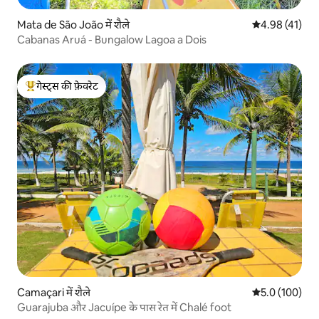
Mata de São João में शैले
औसत रेटिंग 5 में 
4.98 (41)
Cabanas Aruá - Bungalow Lagoa a Dois
गेस्ट्स की फ़ेवरेट
गेस्ट्स का टॉप फ़ेवरेट
Camaçari में शैले
औसत रेटिंग 5 में 
5.0 (100)
Guarajuba और Jacuípe के पास रेत में Chalé foot