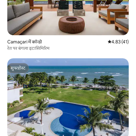
Camaçari में कॉन्डो
औसत रेटिंग 5 में 
4.83 (41)
रेत पर बंगला इटासिमिरिम
सुपरहोस्ट
सुपरहोस्ट