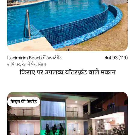
Itacimirim Beach में अपार्टमेंट
औसत रेटिंग 5 में स
4.93 (119)
शीर्ष घर, रेत में पैर, स्प्रिंग
किराए पर उपलब्ध वॉटरफ़्रंट वाले मकान
गेस्ट्स की फ़ेवरेट
गेस्ट्स की फ़ेवरेट