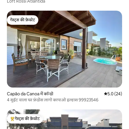
Loft Rossi Atlântida
गेस्ट्स की फ़ेवरेट
गेस्ट्स की फ़ेवरेट
Capão da Canoa में कॉन्डो
औसत रेटिंग 5 में
5.0 (24)
4 सुईट वाला घर फ़ंडोस लागो कापाओ इल्हास 99923546
गेस्ट्स की फ़ेवरेट
गेस्ट्स का टॉप फ़ेवरेट