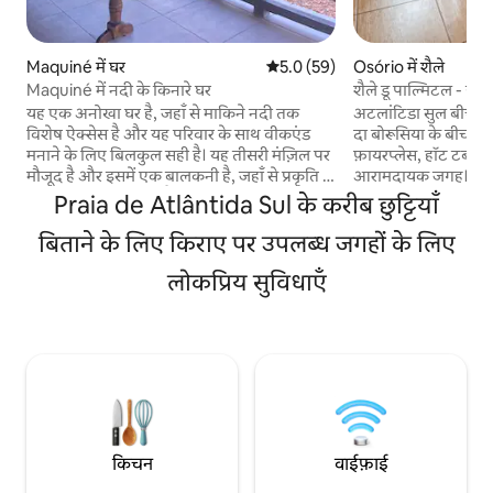
Maquiné में घर
औसत रेटिंग 5 में से 5.0, 59 समीक्षाएँ
5.0 (59)
Osório में शैले
Maquiné में नदी के किनारे घर
शैले डू पाल्मिटल - हा
यह एक अनोखा घर है, जहाँ से माकिने नदी तक
अटलांटिडा सुल बीच से 
विशेष ऐक्सेस है और यह परिवार के साथ वीकएंड
दा बोरूसिया के बीच मौज
मनाने के लिए बिलकुल सही है। यह तीसरी मंज़िल पर
फ़ायरप्लेस, हॉट टब 
मौजूद है और इसमें एक बालकनी है, जहाँ से प्रकृति के
आरामदायक जगह। स्विम
मनमोहक नज़ारे दिखते हैं। इसके अलावा, इसमें
बारबेक्यू वाला आउटडो
Praia de Atlântida Sul के करीब छुट्टियाँ
बारबेक्यू ग्रिल के बगल में परिवार के लिए एक बड़ा
अविस्मरणीय पल बिता स
टेबल है, जहाँ सब इकट्ठा हो सकते हैं। इसके अलावा,
बिताने के लिए किराए पर उपलब्ध जगहों के लिए
लोकेशन, जहाँ से फुर्सत
इसमें उपकरणों से लैस एक किचन, एक रेफ़्रिजरेटर,
तक आसानी से पहुँचा ज
लोकप्रिय सुविधाएँ
एक कुकटॉप और एक ओवन, एक फ़ायरप्लेस, एक
जानवरों को लाने की इजा
इंटीग्रेटेड लिविंग रूम, 2 बेडरूम और एक बाथरूम है।
रखना ज़रूरी है कि हमारा
यह माकिने के डाउनटाउन से 3.6 किमी (4 मिनट) की
घेरा हुआ नहीं है। कुद
दूरी पर स्थित है, यहाँ तक जाने का रास्ता पूरी तरह
तरोताज़ा होने के लिए
पक्का है और यह मुख्य आकर्षणों के रास्ते में है।
@memoriasdoengenho
किचन
वाईफ़ाई