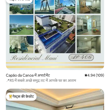
गेस्ट्स की फ़ेवरेट
Capão da Canoa में अपार्टमेंट
औसत रेटिंग 5 में स
4.94 (109)
📍RS में सबसे अच्छे समुद्र तट में आपके घर का आराम
गेस्ट्स की फ़ेवरेट
गेस्ट्स का टॉप फ़ेवरेट