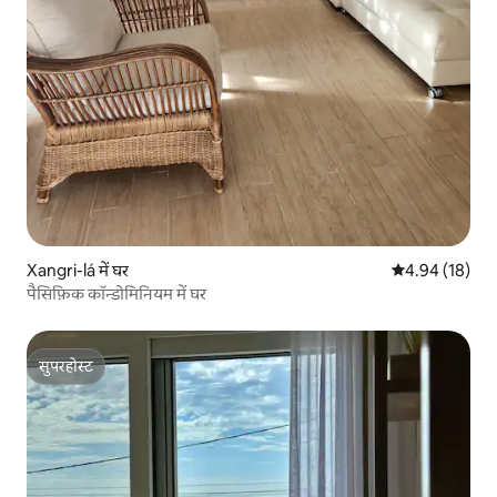
Xangri-lá में घर
औसत रेटिंग 5 में 
4.94 (18)
पैसिफ़िक कॉन्डोमिनियम में घर
सुपरहोस्ट
सुपरहोस्ट