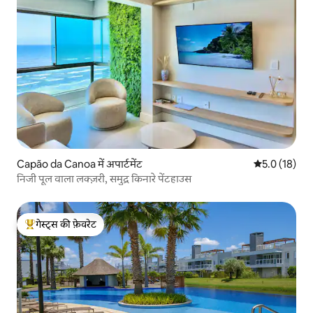
Capão da Canoa में अपार्टमेंट
औसत रेटिंग 5 मे
5.0 (18)
निजी पूल वाला लक्ज़री, समुद्र किनारे पेंटहाउस
गेस्ट्स की फ़ेवरेट
गेस्ट्स का टॉप फ़ेवरेट