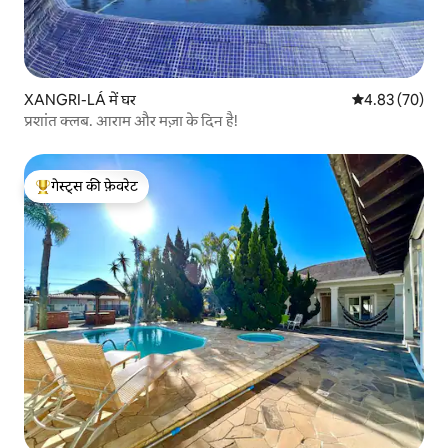
XANGRI-LÁ में घर
औसत रेटिंग 5 में 
4.83 (70)
प्रशांत क्लब. आराम और मज़ा के दिन है!
गेस्ट्स की फ़ेवरेट
गेस्ट्स का टॉप फ़ेवरेट