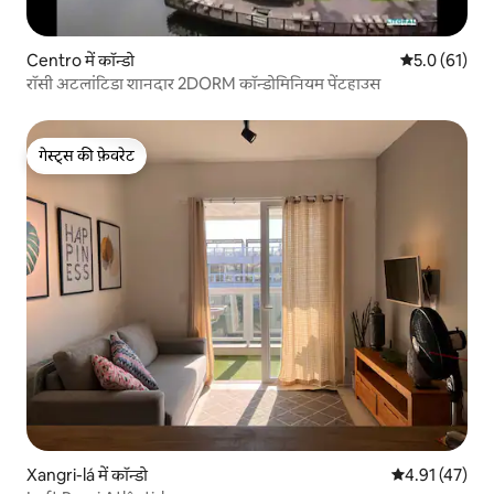
Centro में कॉन्डो
औसत रेटिंग 5 मे
5.0 (61)
रॉसी अटलांटिडा शानदार 2DORM कॉन्डोमिनियम पेंटहाउस
गेस्ट्स की फ़ेवरेट
गेस्ट्स की फ़ेवरेट
Xangri-lá में कॉन्डो
औसत रेटिंग 5 में 
4.91 (47)