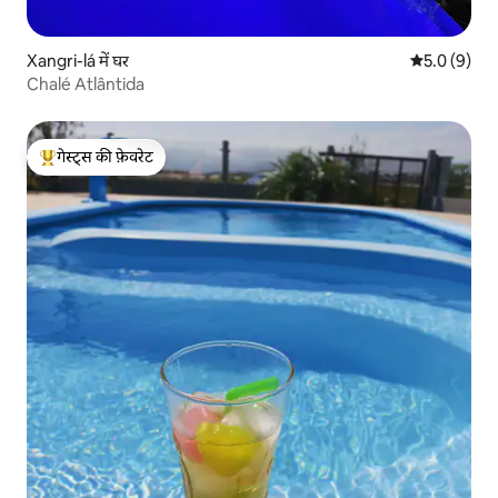
Xangri-lá में घर
औसत रेटिंग 5 म
5.0 (9)
Chalé Atlântida
गेस्ट्स की फ़ेवरेट
गेस्ट्स का टॉप फ़ेवरेट