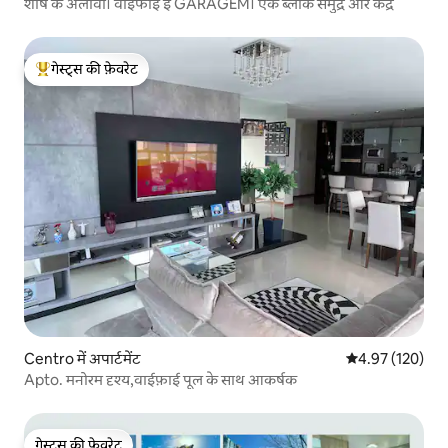
शीर्ष के अलावा। वाईफाई ई GARAGEM। एक ब्लॉक समुद्र और केंद्र
गेस्ट्स की फ़ेवरेट
गेस्ट्स का टॉप फ़ेवरेट
Centro में अपार्टमेंट
औसत रेटिंग 5 में स
4.97 (120)
Apto. मनोरम दृश्य,वाईफ़ाई पूल के साथ आकर्षक
गेस्ट्स की फ़ेवरेट