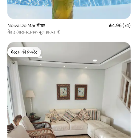
Noiva Do Mar में घर
औसत रेटिंग 5 में 
4.96 (74)
बेहद आरामदायक पूल हाउस ☀️
गेस्ट्स की फ़ेवरेट
गेस्ट्स की फ़ेवरेट