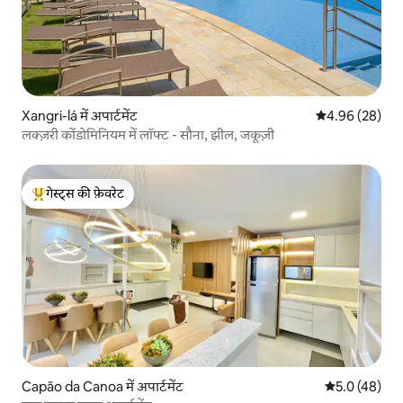
Xangri-lá में अपार्टमेंट
औसत रेटिंग 5 में 
4.96 (28)
लक्ज़री कोंडोमिनियम में लॉफ्ट - सौना, झील, जकूज़ी
गेस्ट्स की फ़ेवरेट
गेस्ट्स का टॉप फ़ेवरेट
Capão da Canoa में अपार्टमेंट
औसत रेटिंग 5 में
5.0 (48)