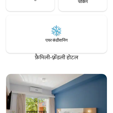
पार्किंग
एयर कंडीशनिंग
फ़ैमिली-फ़्रेंडली होटल