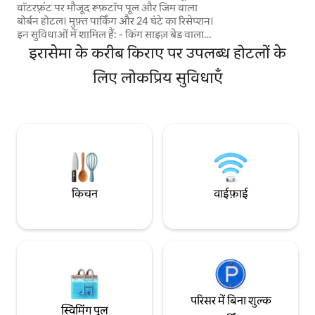
वॉटरफ़्रंट पर मौजूद रूफ़टॉप पूल और जिम वाला
Aproveite o melh
बोर्बन होटल। मुफ़्त पार्किंग और 24 घंटे का रिसेप्शन।
pés na areia no Su
इन सुविधाओं में शामिल हैं: - किंग साइज़ बेड वाला
विशाल कमरा - सोफ़ा बेड - स्प्लिट एयर कंडिशन -
इरासेमा के करीब किराए पर उपलब्ध होटलों के
50”74 चैनलों वाला स्मार्ट टीवी और नेटफ़्लिक्स -
मिनीबार - माइक्रोवेव - वाई - फ़ाई - समुद्र के नज़ारे
लिए लोकप्रिय सुविधाएँ
के साथ 16वीं मंज़िल - गर्म/ठंडे शावर और हेयर ड्रायर
वाला विशाल बाथरूम - तकिए और बिस्तर की चादरें
- नहाने और चेहरे के तौलिए - इस्त्री बोर्ड और इस्त्री -
पूरी लंबाई वाला आईना - सुरक्षित
किचन
वाईफ़ाई
परिसर में बिना शुल्क
स्विमिंग पूल