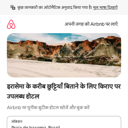
इसे
कुछ जानकारी का ऑटोमैटिक अनुवाद किया गया है। 
मूल भाषा दिखाएँ
छोड़कर
सीधा
कॉन्टेंट
अपनी जगह को Airbnb पर लाएँ
पर
जाएँ
इरासेमा के करीब छुट्टियाँ बिताने के लिए किराए पर
उपलब्ध होटल
Airbnb पर यूनीक बुटीक होटल खोजें और बुक करें
लोकेशन
नतीजों के उपलब्ध होने पर, अप और डाउन 'ऐरो की' का इस्तेमाल करके नेविगेट करें