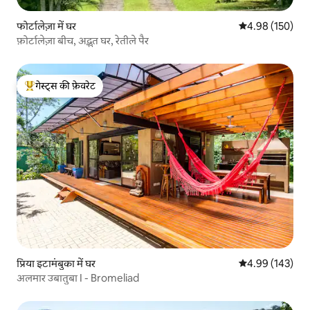
फोर्टालेज़ा में घर
औसत रेटिंग 5 में स
4.98 (150)
फ़ोर्टालेज़ा बीच, अद्भुत घर, रेतीले पैर
गेस्ट्स की फ़ेवरेट
गेस्ट्स का टॉप फ़ेवरेट
प्रिया इटामंबुका में घर
औसत रेटिंग 5 में स
4.99 (143)
अलमार उबातुबा I - Bromeliad