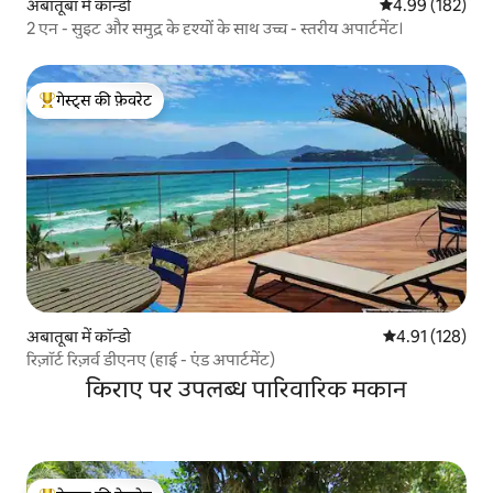
अबातूबा में कॉन्डो
औसत रेटिंग 5 में स
4.99 (182)
2 एन - सुइट और समुद्र के दृश्यों के साथ उच्च - स्तरीय अपार्टमेंट।
गेस्ट्स की फ़ेवरेट
गेस्ट्स का टॉप फ़ेवरेट
अबातूबा में कॉन्डो
औसत रेटिंग 5 में स
4.91 (128)
रिज़ॉर्ट रिज़र्व डीएनए (हाई - एंड अपार्टमेंट)
किराए पर उपलब्ध पारिवारिक मकान