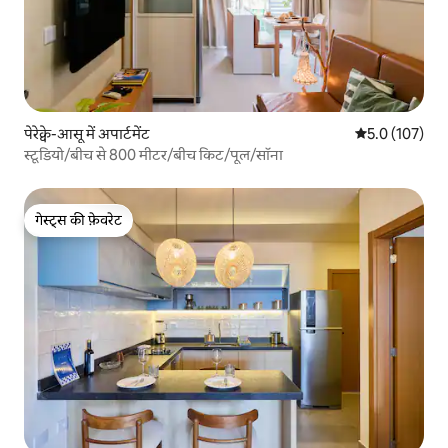
पेरेक्वे-आसू में अपार्टमेंट
औसत रेटिंग 5 में 
5.0 (107)
स्टूडियो/बीच से 800 मीटर/बीच किट/पूल/सॉना
गेस्ट्स की फ़ेवरेट
गेस्ट्स की फ़ेवरेट