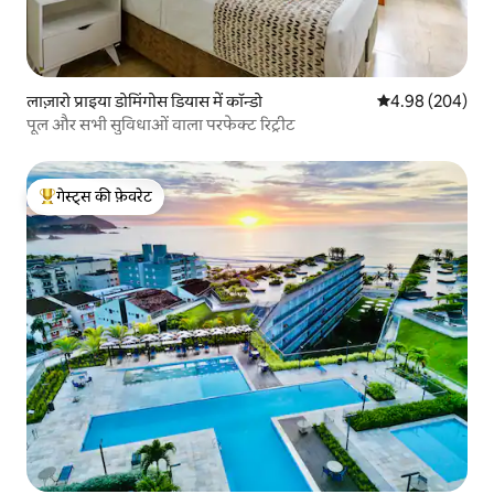
लाज़ारो प्राइया डोमिंगोस डियास में कॉन्डो
औसत रेटिंग 5 में स
4.98 (204)
पूल और सभी सुविधाओं वाला परफेक्ट रिट्रीट
गेस्ट्स की फ़ेवरेट
गेस्ट्स का टॉप फ़ेवरेट