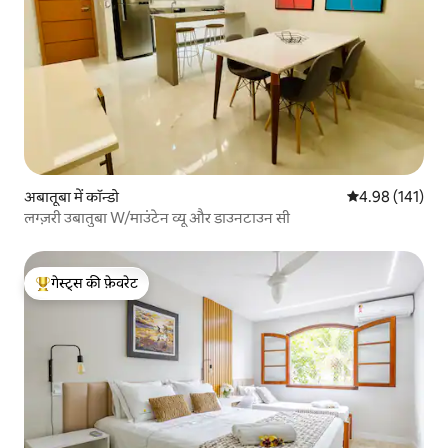
अबातूबा में कॉन्डो
औसत रेटिंग 5 में स
4.98 (141)
लग्ज़री उबातुबा W/माउंटेन व्यू और डाउनटाउन सी
गेस्ट्स की फ़ेवरेट
गेस्ट्स का टॉप फ़ेवरेट