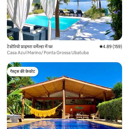
टेन्नोरियो प्राइमरा वर्मेल्हा में घर
औसत रेटिंग 5 में स
4.89 (159)
Casa Azul Marino/ Ponta Grossa Ubatuba
गेस्ट्स की फ़ेवरेट
गेस्ट्स की फ़ेवरेट