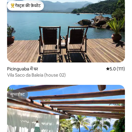
गेस्ट्स की फ़ेवरेट
गेस्ट्स का टॉप फ़ेवरेट
Picinguaba में घर
औसत रेटिंग 5 में
5.0 (111)
Vila Saco da Baleia (house 02)
सुपरहोस्ट
सुपरहोस्ट