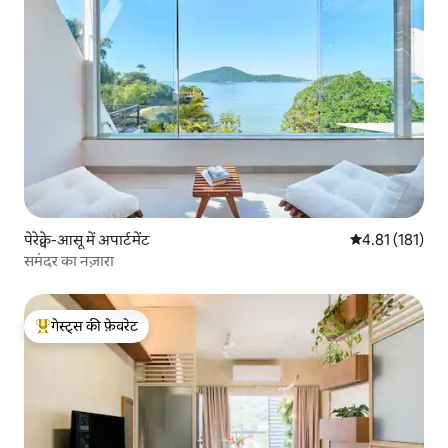
पेरेक्वे-आसू में अपार्टमेंट
औसत रेटिंग 5 में स
4.81 (181)
समंदर का नज़ारा
गेस्ट्स की फ़ेवरेट
गेस्ट्स का टॉप फ़ेवरेट