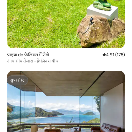
प्राइया do फेलिक्स में शैले
औसत रेटिंग 5 में स
4.91 (178)
आवासीय तेंजारा - फ़ेलिक्स बीच
सुपरहोस्ट
सुपरहोस्ट