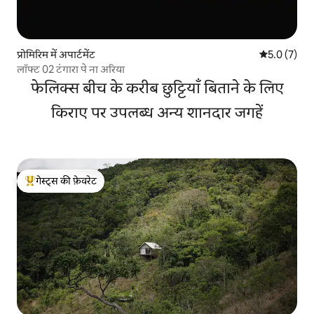
प्रोमिरिम में अपार्टमेंट
औसत रेटिंग 5 म
5.0 (7)
लॉफ्ट 02 टंगारा पे ना अरिया
फेलिक्स बीच के करीब छुट्टियाँ बिताने के लिए
किराए पर उपलब्ध अन्य शानदार जगहें
गेस्ट्स की फ़ेवरेट
गेस्ट्स का टॉप फ़ेवरेट