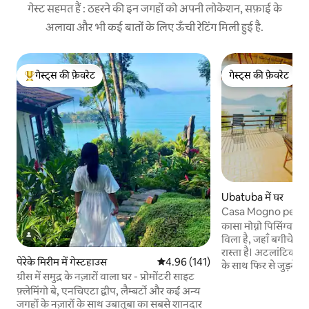
गेस्ट सहमत हैं : ठहरने की इन जगहों को अपनी लोकेशन, सफ़ाई के
अलावा और भी कई बातों के लिए ऊँची रेटिंग मिली हुई है.
गेस्ट्स की फ़ेवरेट
गेस्ट्स की फ़ेवरेट
गेस्ट्स का टॉप फ़ेवरेट
गेस्ट्स की फ़ेवरेट
Ubatuba में घर
Casa Mogno pe na 
Paraty
कासा मोग्नो पिसिंग्वाबा 
विला है, जहाँ बगीचे स
रास्ता है। अटलांटिक फ़ॉरेस्ट में छिपा यह घर कुदरत
पेरेके मिरीम में गेस्टहाउस
औसत रेटिंग 5 में से 4.96, 141 समीक्षाएँ
4.96 (141)
के साथ फिर से जुड़ने के
ग्रीस में समुद्र के नज़ारों वाला घर - प्रोमोंटरी साइट
खुली रसोई वाला बड़ा ल
फ़्लेमिंगो बे, एनचिएटा द्वीप, लैम्बर्टो और कई अन्य
नज़ारा/अटलांटिक जंगल। घर में वाईफ़ा
जगहों के नज़ारों के साथ उबातूबा का सबसे शानदार
मेगास। समुद्र के नज़ारे और बालकनी के साथ सभी