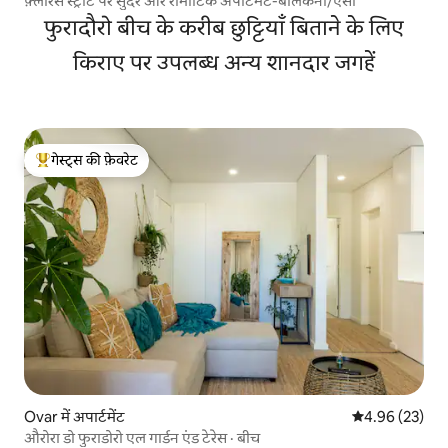
फ़्लोरेस स्ट्रीट पर सुंदर और रोमांटिक अपार्टमेंट-बालकनी/एसी
फुरादौरो बीच के करीब छुट्टियाँ बिताने के लिए
किराए पर उपलब्ध अन्य शानदार जगहें
गेस्ट्स की फ़ेवरेट
गेस्ट्स का टॉप फ़ेवरेट
Ovar में अपार्टमेंट
औसत रेटिंग 5 में 
4.96 (23)
औरोरा डो फुराडोरो एल गार्डन एंड टेरेस · बीच