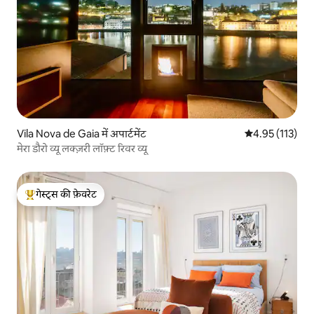
Vila Nova de Gaia में अपार्टमेंट
औसत रेटिंग 5 में स
4.95 (113)
मेरा डौरो व्यू लक्ज़री लॉफ़्ट रिवर व्यू
गेस्ट्स की फ़ेवरेट
गेस्ट्स का टॉप फ़ेवरेट