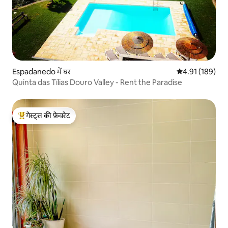
Espadanedo में घर
औसत रेटिंग 5 में स
4.91 (189)
Quinta das Tílias Douro Valley - Rent the Paradise
गेस्ट्स की फ़ेवरेट
गेस्ट्स का टॉप फ़ेवरेट