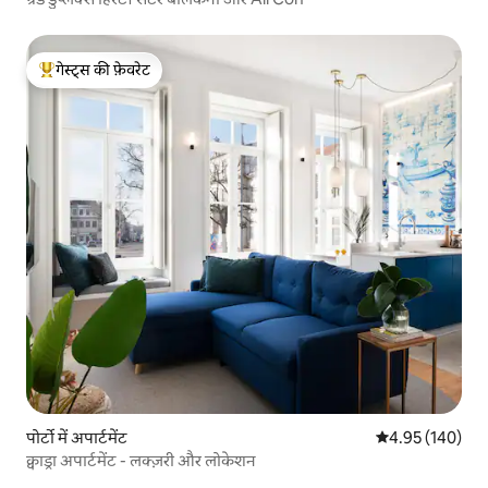
गेस्ट्स की फ़ेवरेट
गेस्ट्स का टॉप फ़ेवरेट
पोर्टो में अपार्टमेंट
औसत रेटिंग 5 में स
4.95 (140)
क्वाड्रा अपार्टमेंट - लक्ज़री और लोकेशन