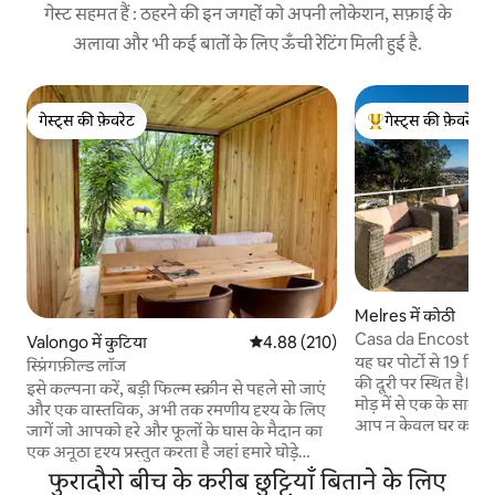
गेस्ट सहमत हैं : ठहरने की इन जगहों को अपनी लोकेशन, सफ़ाई के
अलावा और भी कई बातों के लिए ऊँची रेटिंग मिली हुई है.
गेस्ट्स की फ़ेवरेट
गेस्ट्स की फ़ेवरेट
गेस्ट्स की फ़ेवरेट
गेस्ट्स का टॉप फ़ेवरेट
Melres में कोठी
Casa da Encosta
Valongo में कुटिया
औसत रेटिंग 5 में से 4.88, 210 समीक्षाएँ
4.88 (210)
यह घर पोर्टो से 19 किम
स्प्रिंगफ़ील्ड लॉज
की दूरी पर स्थित है। य
इसे कल्पना करें, बड़ी फिल्म स्क्रीन से पहले सो जाएं
मोड़ में से एक के सामन
और एक वास्तविक, अभी तक रमणीय दृश्य के लिए
आप न केवल घर का आनंद
जागें जो आपको हरे और फूलों के घास के मैदान का
के नज़ारे वाली छत, इसक
एक अनूठा दृश्य प्रस्तुत करता है जहां हमारे घोड़े
पूल क्षेत्र और 2 बारबेक्य
स्वतंत्र रूप से घूमते हैं और हंस और बतख शांति से
फुरादौरो बीच के करीब छुट्टियाँ बिताने के लिए
हैं। 3 बेडरूम के साथ,
चरते हैं। हमने एक न्यूनतम लेकिन आरामदायक जगह