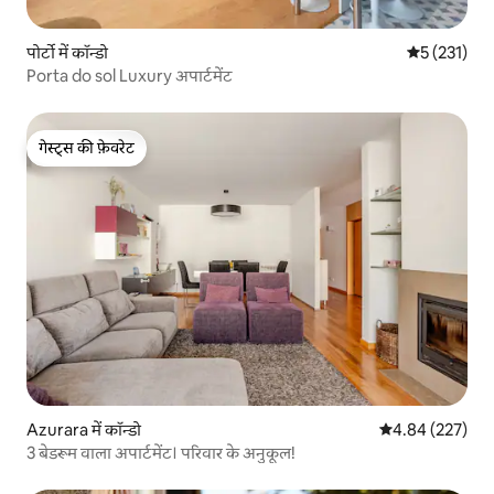
पोर्टो में कॉन्डो
औसत रेटिंग 5 म
5 (231)
Porta do sol Luxury अपार्टमेंट
गेस्ट्स की फ़ेवरेट
गेस्ट्स की फ़ेवरेट
Azurara में कॉन्डो
औसत रेटिंग 5 में स
4.84 (227)
3 बेडरूम वाला अपार्टमेंट। परिवार के अनुकूल!