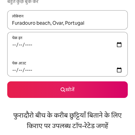
बहुत कुछ बुक करें
लोकेशन
नतीजों के उपलब्ध होने पर, अप और डाउन 'ऐरो की' का इस्तेमाल करके नेविगेट करें
चेक इन
चेक आउट
खोजें
फुरादौरो बीच के करीब छुट्टियाँ बिताने के लिए
किराए पर उपलब्ध टॉप-रेटेड जगहें