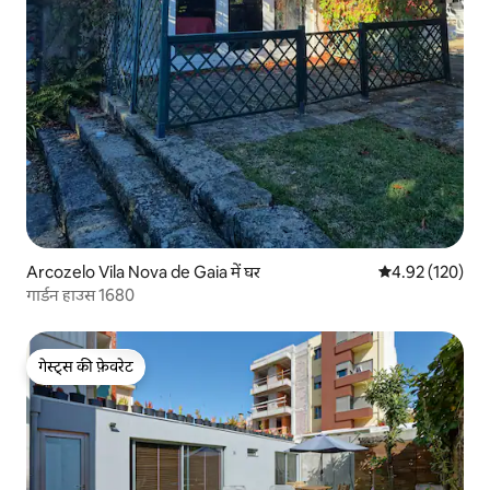
Arcozelo Vila Nova de Gaia में घर
औसत रेटिंग 5 में स
4.92 (120)
गार्डन हाउस 1680
गेस्ट्स की फ़ेवरेट
गेस्ट्स की फ़ेवरेट