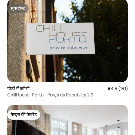
सुपरहोस्ट
सुपरहोस्ट
पोर्टो में कॉन्डो
औसत रेटिंग 5 में 
4.9 (191)
ChillHouse_Porto - Praça da Republica 2.2
गेस्ट्स की फ़ेवरेट
गेस्ट्स की फ़ेवरेट