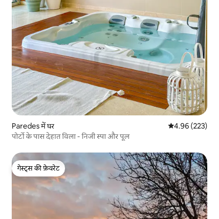
Paredes में घर
औसत रेटिंग 5 में स
4.96 (223)
पोर्टो के पास देहात विला - निजी स्पा और पूल
गेस्ट्स की फ़ेवरेट
गेस्ट्स की फ़ेवरेट