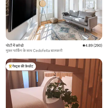
पोर्टो में कॉन्डो
औसत रेटिंग 5 में स
4.89 (290)
मुफ़्त पार्किंग के साथ Cedofeita बालकनी
गेस्ट्स की फ़ेवरेट
गेस्ट्स का टॉप फ़ेवरेट