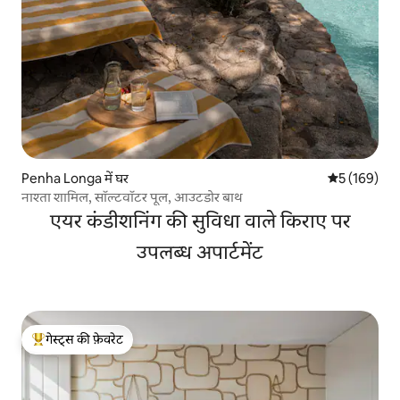
Penha Longa में घर
औसत रेटिंग 5 मे
5 (169)
नाश्ता शामिल, सॉल्टवॉटर पूल, आउटडोर बाथ
एयर कंडीशनिंग की सुविधा वाले किराए पर
उपलब्ध अपार्टमेंट
गेस्ट्स की फ़ेवरेट
गेस्ट्स का टॉप फ़ेवरेट