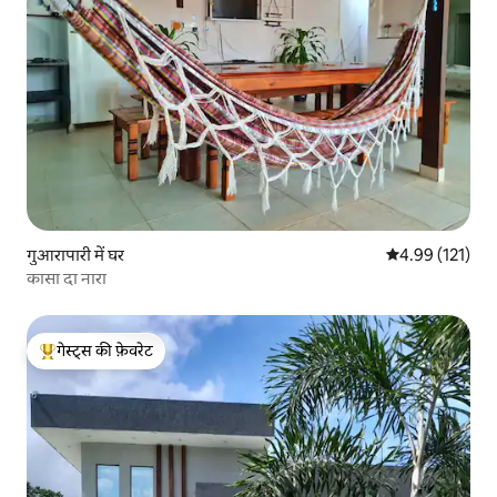
गुआरापारी में घर
औसत रेटिंग 5 में स
4.99 (121)
कासा दा नारा
गेस्ट्स की फ़ेवरेट
गेस्ट्स का टॉप फ़ेवरेट