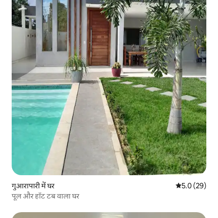
गुआरापारी में घर
औसत रेटिंग 5 में
5.0 (29)
पूल और हॉट टब वाला घर