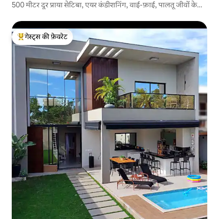
500 मीटर दूर प्राया सेटिबा, एयर कंडीशनिंग, वाई-फ़ाई, पालतू जीवों के
अनुकूल, चर्च
गेस्ट्स की फ़ेवरेट
गेस्ट्स का टॉप फ़ेवरेट