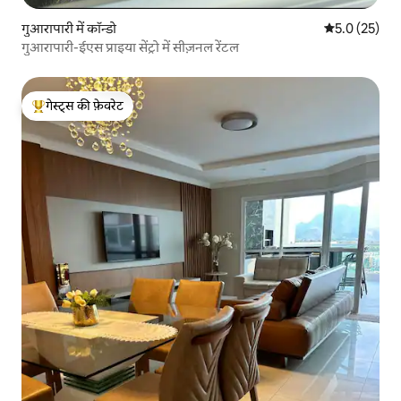
गुआरापारी में कॉन्डो
औसत रेटिंग 5 मे
5.0 (25)
गुआरापारी-ईएस प्राइया सेंट्रो में सीज़नल रेंटल
गेस्ट्स की फ़ेवरेट
गेस्ट्स का टॉप फ़ेवरेट