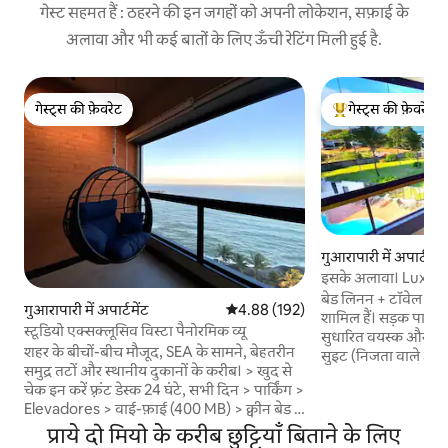
गेस्ट सहमत हैं : ठहरने की इन जगहों को अपनी लोकेशन, सफ़ाई के
अलावा और भी कई बातों के लिए ऊँची रेटिंग मिली हुई है.
गेस्ट्स की फ़ेवरेट
गेस्ट्स की फ़ेवरेट
गेस्ट्स की फ़ेवरेट
गेस्ट्स का टॉप फ़ेवरेट
गुआरापारी में अपार्टमेंट
इसके अलावा। Luxo 18
में 3 लहरें
बेड लिनन + टॉवेल + 
गुआरापारी में अपार्टमेंट
औसत रेटिंग 5 में से 4.88, 192 समीक्षाएँ
4.88 (192)
शामिल हैं। सड़क पार कि
स्टूडियो एक्सक्लूसिव विस्टा पैनोरमिक व्यू
सुधारित वयस्क और बच्
शहर के बीचों-बीच मौजूद, SEA के सामने, बेहतरीन
सुइट (निजता वाले 3 पर
समुद्र तटों और स्थानीय दुकानों के करीब। > खुद से
सर्विस सुइट। विस्तार
चेक इन करें फ़्रंट डेस्क 24 घंटे, सभी दिन > पार्किंग >
बालकनी के साथ बंद, 
Elevadores > वाई-फ़ाई (400 MB) > क्वीन बेड >
परिवार के लिए सुसज्जित ह
पूरा किचन > होम ऑफ़िस की जगह - पालतू जीवों
प्राये दो मियो के करीब छुट्टियाँ बिताने के लिए
जगहें, वाईफ़ाई, सुरक्षा 24 घंटे, शांत पानी, कियोस्क,
की इजाज़त नहीं है। Areia Preta बीच,