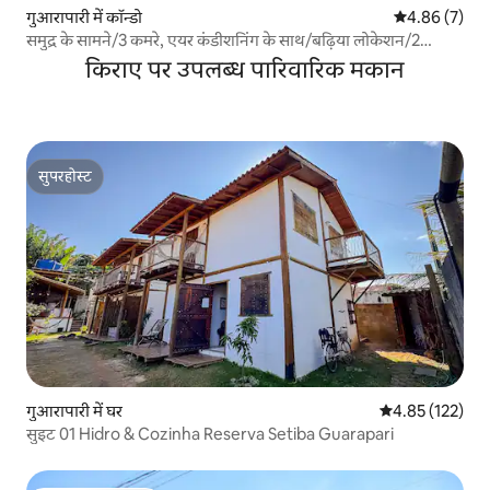
गुआरापारी में कॉन्डो
औसत रेटिंग 5 में
4.86 (7)
समुद्र के सामने/3 कमरे, एयर कंडीशनिंग के साथ/बढ़िया लोकेशन/2
पार्किंग स्पेस
किराए पर उपलब्ध पारिवारिक मकान
सुपरहोस्ट
सुपरहोस्ट
गुआरापारी में घर
औसत रेटिंग 5 में स
4.85 (122)
सुइट 01 Hidro & Cozinha Reserva Setiba Guarapari