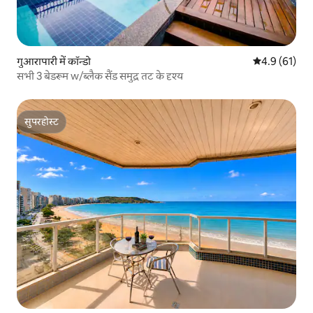
गुआरापारी में कॉन्डो
औसत रेटिंग 5 मे
4.9 (61)
सभी 3 बेडरूम w/ब्लैक सैंड समुद्र तट के दृश्य
सुपरहोस्ट
सुपरहोस्ट