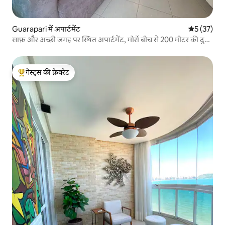
Guarapari में अपार्टमेंट
औसत रेटिंग 5 
5 (37)
साफ़ और अच्छी जगह पर स्थित अपार्टमेंट, मोर्रो बीच से 200 मीटर की दूरी
पर
गेस्ट्स की फ़ेवरेट
गेस्ट्स का टॉप फ़ेवरेट