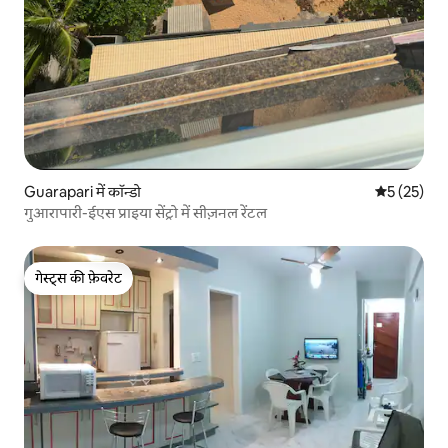
Guarapari में कॉन्डो
औसत रेटिंग 5 
5 (25)
गुआरापारी-ईएस प्राइया सेंट्रो में सीज़नल रेंटल
गेस्ट्स की फ़ेवरेट
गेस्ट्स की फ़ेवरेट