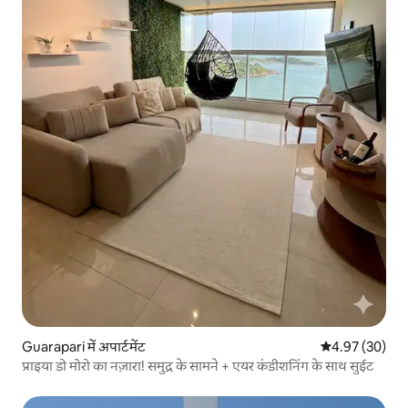
Guarapari में अपार्टमेंट
औसत रेटिंग 5 में 
4.97 (30)
प्राइया डो मोरो का नज़ारा! समुद्र के सामने + एयर कंडीशनिंग के साथ सुईट