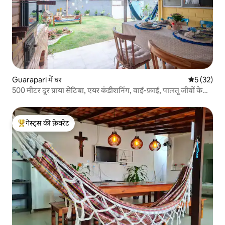
Guarapari में घर
औसत रेटिंग 5 
5 (32)
500 मीटर दूर प्राया सेटिबा, एयर कंडीशनिंग, वाई-फ़ाई, पालतू जीवों के
अनुकूल, चर्च
गेस्ट्स की फ़ेवरेट
गेस्ट्स का टॉप फ़ेवरेट