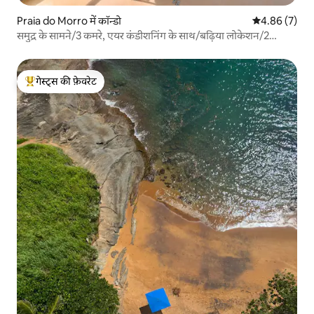
Praia do Morro में कॉन्डो
औसत रेटिंग 5 में
4.86 (7)
समुद्र के सामने/3 कमरे, एयर कंडीशनिंग के साथ/बढ़िया लोकेशन/2
पार्किंग स्पेस
गेस्ट्स की फ़ेवरेट
गेस्ट्स का टॉप फ़ेवरेट