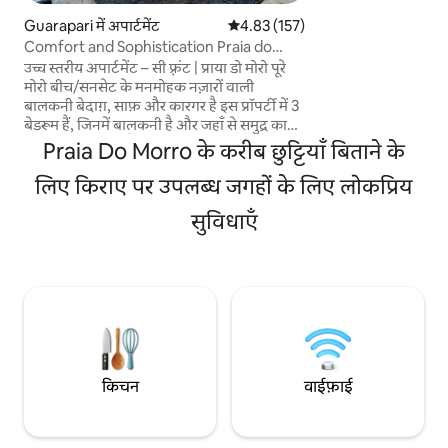
दोस्तों और परिवारों के
Guarapari में अपार्टमेंट
औसत रेटिंग 5 में से 4.83, 157 समीक्षाएँ
4.83 (157)
अपार्टमेंट 5वीं मंज़िल प
Comfort and Sophistication Praia do
बर्तन, प्लेट और कटलरी 
Morro/Beachfront
उच्च स्तरीय अपार्टमेंट – सी फ़्रंट | प्राया डो मोरो पूरे
एयर कंडीशनिंग और टी
मोरो बीच/सनसेट के मनमोहक नज़ारों वाली
फाइबर। उत्कृष्ट संख्याबद
बालकनी बेदाग़, साफ़ और कारगर है इस प्रॉपर्टी में 3
बेडरूम हैं, जिनमें बालकनी है और जहाँ से समुद्र का
नज़ारा दिखाई देता है, 2 बेडरूम में एयर कंडीशनिंग
Praia Do Morro के करीब छुट्टियाँ बिताने के
की सुविधा है और 1 में छत पर पंखा लगा हुआ है • 2
बाथरूम • 3 अलग-अलग माहौल वाला बड़ा कमरा ।
लिए किराए पर उपलब्ध जगहों के लिए लोकप्रिय
वाई-फ़ाई और Netflix, Disney+ और Prime
सुविधाएँ
Video का ऐक्सेस और अन्य स्ट्रीमिंग • पूरा किचन •
वॉशिंग मशीन के साथ सेवा क्षेत्र गैरेज बिल्डिंग में 3
लिफ़्ट और एक सुरक्षा प्रणाली है
किचन
वाईफ़ाई