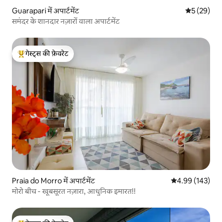
Guarapari में अपार्टमेंट
औसत रेटिंग 5 
5 (29)
समंदर के शानदार नज़ारों वाला अपार्टमेंट
गेस्ट्स की फ़ेवरेट
गेस्ट्स का टॉप फ़ेवरेट
Praia do Morro में अपार्टमेंट
औसत रेटिंग 5 में स
4.99 (143)
मोरो बीच - खूबसूरत नज़ारा, आधुनिक इमारत!!