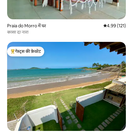
Praia do Morro में घर
औसत रेटिंग 5 में स
4.99 (121)
कासा दा नारा
गेस्ट्स की फ़ेवरेट
गेस्ट्स का टॉप फ़ेवरेट