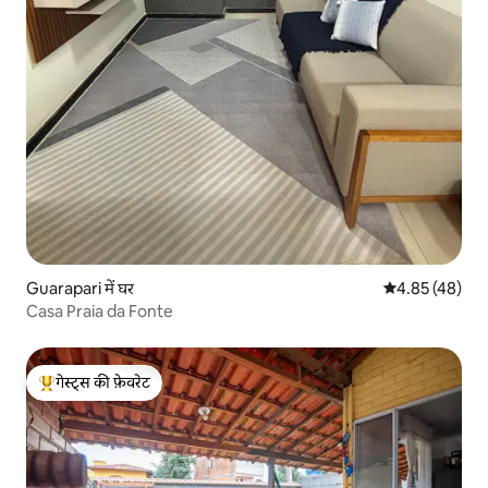
Guarapari में घर
औसत रेटिंग 5 में 
4.85 (48)
Casa Praia da Fonte
गेस्ट्स की फ़ेवरेट
गेस्ट्स का टॉप फ़ेवरेट