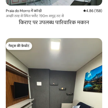
Praia do Morro में कॉन्डो
औसत रेटिंग 5 में स
4.86 (158)
अच्छी तरह से स्थित फ्लैट 190m समुद्र तट से
किराए पर उपलब्ध पारिवारिक मकान
गेस्ट्स की फ़ेवरेट
गेस्ट्स की फ़ेवरेट