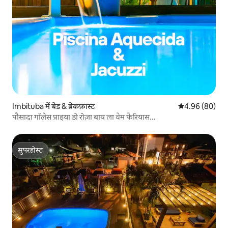
Imbituba में बेड & ब्रेकफ़ास्ट
औसत रेटिंग 5 में 
4.96 (80)
पौसादा गॉलेस प्राइया डो रोज़ा बाय ला वेम फेरियास...
सुपरहोस्ट
सुपरहोस्ट