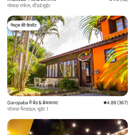
पोसाडा राफेल, स्टैंडर्ड सुईट
गेस्ट्स की फ़ेवरेट
गेस्ट्स की फ़ेवरेट
Garopaba में बेड & ब्रेकफ़ास्ट
औसत रेटिंग 5 में स
4.88 (367)
पॉज़ाडा पैराडाइज़, सुईट 1