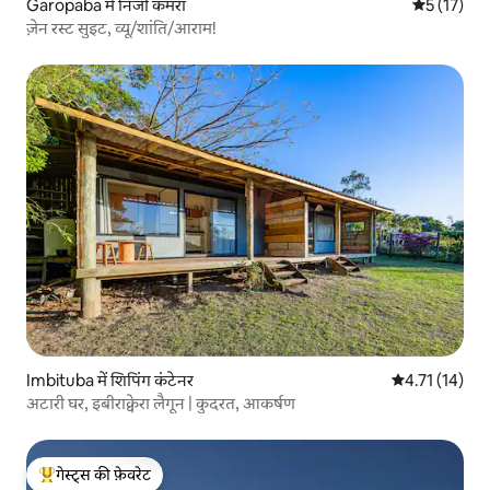
Garopaba में निजी कमरा
औसत रेटिंग 5 
5 (17)
ज़ेन रस्ट सुइट, व्यू/शांति/आराम!
Imbituba में शिपिंग कंटेनर
औसत रेटिंग 5 में
4.71 (14)
अटारी घर, इबीराक्वेरा लैगून | कुदरत, आकर्षण
गेस्ट्स की फ़ेवरेट
गेस्ट्स का टॉप फ़ेवरेट