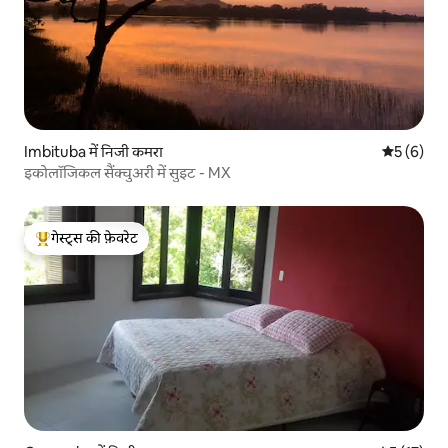
Imbituba में निजी कमरा
औसत रेटिंग 5
5 (6)
इकोलॉजिकल सैंक्चुअरी में सुइट - MX
गेस्ट्स की फ़ेवरेट
गेस्ट्स का टॉप फ़ेवरेट