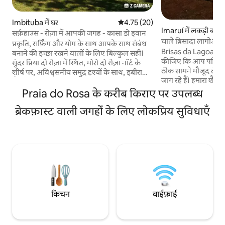
Imbituba में घर
औसत रेटिंग 5 में से 4.75, 20 समीक्षाएँ
4.75 (20)
Imaruí में लकड़ी का क
सर्फ़हाउस - रोज़ा में आपकी जगह - कासा डो इवान
चाले ब्रिसादा लागोआ _
प्रकृति, सर्फ़िंग और योग के साथ आपके साथ संबंध
Brisas da Lagoa Chalé के 
बनाने की इच्छा रखने वालों के लिए बिल्कुल सही।
कीजिए कि आप पक्षियो
सुंदर प्रिया दो रोज़ा में स्थित, मोरो दो रोज़ा नॉर्ट के
ठीक सामने मौजूद लैगून 
शीर्ष पर, अविश्वसनीय समुद्र दृश्यों के साथ, इबीराक्वेरा
जाग रहे हैं। हमारा शैले
लैगून और सेरा कैटरिनेंस। समुद्र तट और सेंट्रिन्हो के
किया गया था, जो शांति,
Praia do Rosa के करीब किराए पर उपलब्ध
बगल में, कार के उपयोग को छूट दी गई है। कोठी में
दो लोगों के लिए यादगार प
एस्ट्रल प्रियानो को पहाड़ की सुकून के साथ मिलाया
ब्रेकफ़ास्ट वाली जगहों के लिए लोकप्रिय सुविधाएँ
आराम और सुकून यह जग
गया है, जो एक आरामदायक और आरामदायक
जिसमें प्राकृतिक सज
माहौल प्रदान करता है। आराम करने और फिर से
आपके निजता का पूरा ध्यान
जुड़ने के लिए आदर्श। प्रिया दो रोज़ा, प्रकृति, सर्फ़िंग
नज़ारा लैगून ठीक वहीं
और योग पर एक अनोखा अनुभव जीएँ।
एक बेहतरीन जगह है, ज
ले सकते हैं ❤️☕️
किचन
वाईफ़ाई