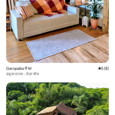
Garopaba में घर
औसत रेटिंग 5
5 (8)
ड्यून्स हाउस - रोज़ा बीच