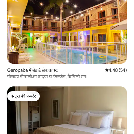
Garopaba में बेड & ब्रेकफ़ास्ट
औसत रेटिंग 5 में 
4.48 (54)
पोसाडा मौनालोआ प्राइया डा फेरुजेम, फैमिली रूम।
गेस्ट्स की फ़ेवरेट
गेस्ट्स की फ़ेवरेट