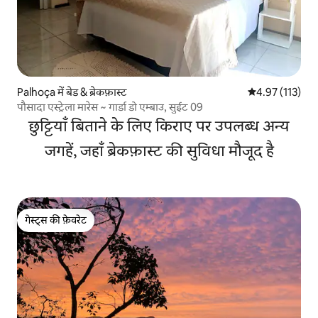
Palhoça में बेड & ब्रेकफ़ास्ट
औसत रेटिंग 5 में स
4.97 (113)
पौसादा एस्ट्रेला मारेस ~ गार्डा डो एम्बाउ, सुईट 09
छुट्टियाँ बिताने के लिए किराए पर उपलब्ध अन्य
जगहें, जहाँ ब्रेकफ़ास्ट की सुविधा मौजूद है
गेस्ट्स की फ़ेवरेट
गेस्ट्स की फ़ेवरेट