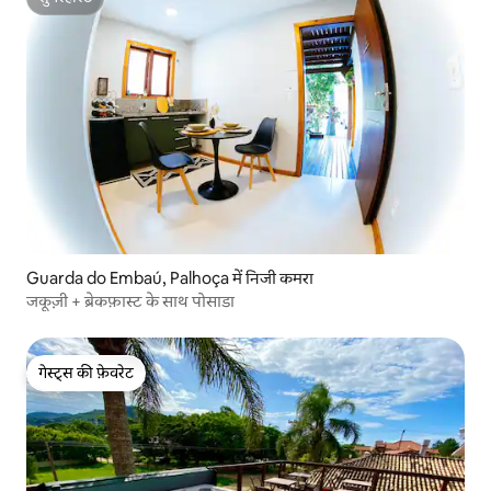
सुपरहोस्ट
Guarda do Embaú, Palhoça में निजी कमरा
जकूज़ी + ब्रेकफ़ास्ट के साथ पोसाडा
गेस्ट्स की फ़ेवरेट
गेस्ट्स की फ़ेवरेट