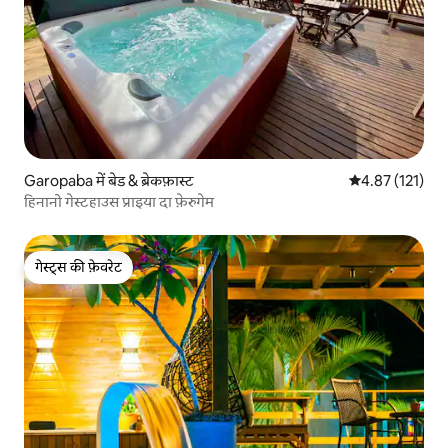
Garopaba में बेड & ब्रेकफ़ास्ट
औसत रेटिंग 5 में स
4.87 (121)
हिनानो गेस्टहाउस प्राइया दा फ़ेरुगेम
गेस्ट्स की फ़ेवरेट
गेस्ट्स की फ़ेवरेट