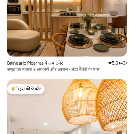
Balneário Piçarras में अपार्टमेंट
औसत रेटिंग 5 मे
5.0 (43)
समुद्र का नज़ारा + लक्ज़री और आराम • बेटो कैरेरो के पास
गेस्ट्स की फ़ेवरेट
गेस्ट्स का टॉप फ़ेवरेट