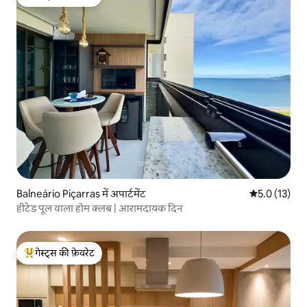
गेस्ट्स का टॉप फ़ेवरेट
Balneário Piçarras में अपार्टमेंट
औसत रेटिंग 5 मे
5.0 (13)
हीटेड पूल वाला होम क्लब | आरामदायक दिन
गेस्ट्स की फ़ेवरेट
गेस्ट्स का टॉप फ़ेवरेट