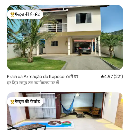
गेस्ट्स की फ़ेवरेट
गेस्ट्स का टॉप फ़ेवरेट
Praia da Armação do Itapocorói में घर
औसत रेटिंग 5 में स
4.97 (221)
हर दिन समुद्र तट घर किराए पर लें
गेस्ट्स की फ़ेवरेट
गेस्ट्स का टॉप फ़ेवरेट