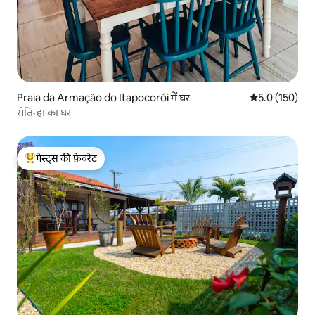
Praia da Armação do Itapocorói में घर
औसत रेटिंग 5 में 
5.0 (150)
संतिन्हा का घर
गेस्ट्स की फ़ेवरेट
गेस्ट्स का टॉप फ़ेवरेट