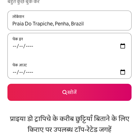
बहुत कुछ बुक करें
लोकेशन
नतीजों के उपलब्ध होने पर, अप और डाउन 'ऐरो की' का इस्तेमाल करके नेविगेट करें
चेक इन
चेक आउट
खोजें
प्राइया डो ट्रापिचे के करीब छुट्टियाँ बिताने के लिए
किराए पर उपलब्ध टॉप-रेटेड जगहें