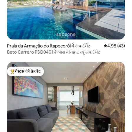
Praia da Armação do Itapocorói में अपार्टमेंट
औसत रेटिंग 5 में 
4.98 (43)
Beto Carrero PSO0401 के पास बीचफ़्रंट व्यू अपार्टमेंट
गेस्ट्स की फ़ेवरेट
गेस्ट्स का टॉप फ़ेवरेट