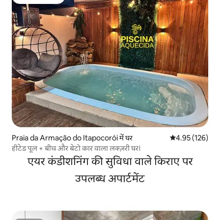
गेस्ट्स की फ़ेवरेट
Praia da Armação do Itapocorói में घर
औसत रेटिंग 5 में स
4.95 (126)
हीटेड पूल + बीच और बेटो कार वाला लक्ज़री घर।
एयर कंडीशनिंग की सुविधा वाले किराए पर
उपलब्ध अपार्टमेंट