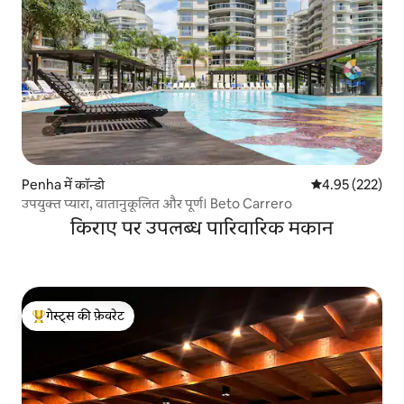
Penha में कॉन्डो
औसत रेटिंग 5 में स
4.95 (222)
उपयुक्त प्यारा, वातानुकूलित और पूर्ण। Beto Carrero
किराए पर उपलब्ध पारिवारिक मकान
गेस्ट्स की फ़ेवरेट
गेस्ट्स का टॉप फ़ेवरेट