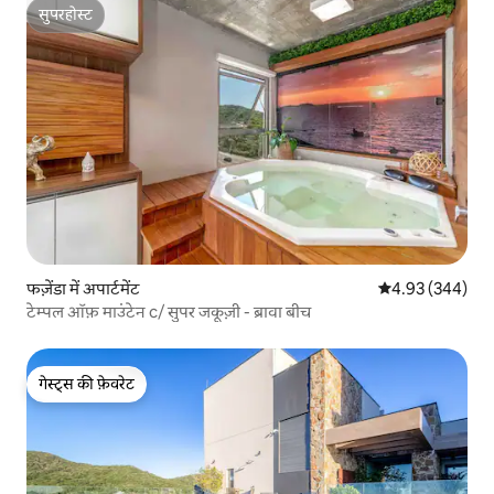
सुपरहोस्ट
सुपरहोस्ट
फज़ेंडा में अपार्टमेंट
औसत रेटिंग 5 में स
4.93 (344)
टेम्पल ऑफ़ माउंटेन c/ सुपर जकूज़ी - ब्रावा बीच
गेस्ट्स की फ़ेवरेट
गेस्ट्स की फ़ेवरेट