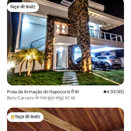
गेस्ट्स की फ़ेवरेट
गेस्ट्स की फ़ेवरेट
Praia da Armação do Itapocorói में घर
औसत रेटिंग 5 में 
4.93 (45)
Beto Carreiro के पास सुंदर समुद्र तट घर
गेस्ट्स की फ़ेवरेट
गेस्ट्स का टॉप फ़ेवरेट