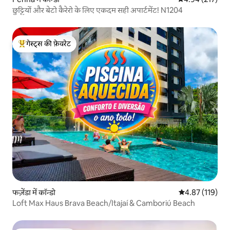
छुट्टियों और बेटो कैरेरो के लिए एकदम सही अपार्टमेंट! N1204
गेस्ट्स की फ़ेवरेट
गेस्ट्स का टॉप फ़ेवरेट
फज़ेंडा में कॉन्डो
औसत रेटिंग 5 में स
4.87 (119)
Loft Max Haus Brava Beach/Itajaí & Camboriú Beach