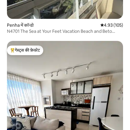
Penha में कॉन्डो
औसत रेटिंग 5 में स
4.93 (105)
N4701 The Sea at Your Feet Vacation Beach and Beto
Carrero
गेस्ट्स की फ़ेवरेट
गेस्ट्स का टॉप फ़ेवरेट