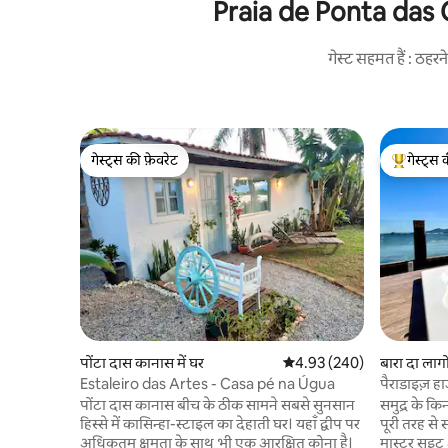
Praia de Ponta das Can
गेस्ट सहमत हैं : ठह
गेस्ट्स की फ़ेवरेट
गेस्ट्स 
गेस्ट्स की फ़ेवरेट
गेस्ट्स का 
पोंटा दास कानास में घर
औसत रेटिंग 5 में से 4.93, 240
4.93 (240)
बारा दा लाग
Estaleiro das Artes - Casa pé na Úgua
पैराडाइज़ ह
पोंटा दास कानास बीच के ठीक सामने सबसे सुनसान
समुद्र के क
हिस्से में कासिन्हा-स्टाइल का देहाती घर। यहाँ द्वीप पर
पूरी तरह से 
अधिकतम क्षमता के साथ भी एक आरक्षित कोना है।
मास्टर सुइट 