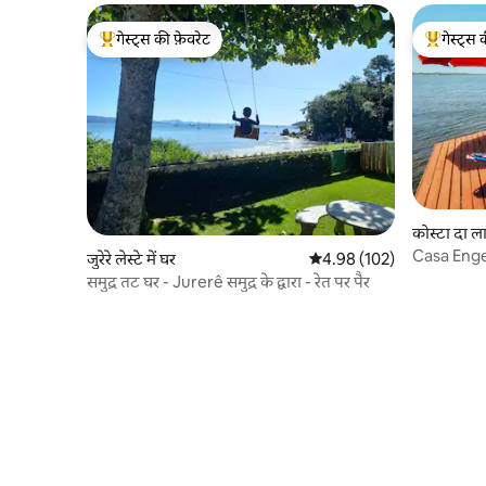
गेस्ट्स की फ़ेवरेट
गेस्ट्स 
गेस्ट्स का टॉप फ़ेवरेट
गेस्ट्स का 
कोस्टा दा ल
Casa Enge
जुरेरे लेस्टे में घर
औसत रेटिंग 5 में से 4.98, 102
4.98 (102)
वातावरण
समुद्र तट घर - Jurerê समुद्र के द्वारा - रेत पर पैर