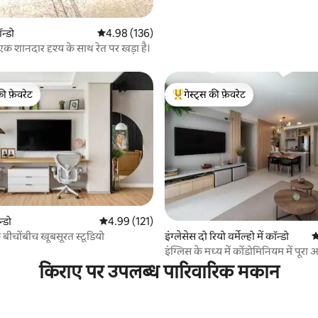
ॉन्डो
औसत रेटिंग 5 में से 4.98, 136 समीक्षाएँ
4.98 (136)
 शानदार दृश्य के साथ रेत पर खड़ा है।
की फ़ेवरेट
गेस्ट्स की फ़ेवरेट
टॉप फ़ेवरेट
गेस्ट्स का टॉप फ़ेवरेट
 समीक्षाएँ
न्डो
औसत रेटिंग 5 में से 4.99, 121 समीक्षाएँ
4.99 (121)
 के बीचोंबीच खूबसूरत स्टूडियो
इंग्लेसेस दो रियो वर्मेल्हो में कॉन्डो
औ
इंग्लिस के मध्य में कोंडोमिनियम में पूरा अ
किराए पर उपलब्ध पारिवारिक मकान