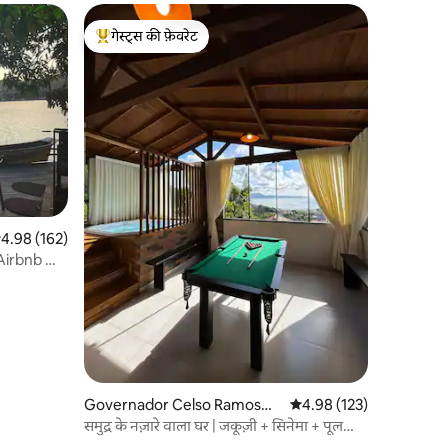
गेस्ट्स की फ़ेवरेट
गेस्ट्स का टॉप फ़ेवरेट
सत रेटिंग 5 में से 4.98, 162 समीक्षाएँ
4.98 (162)
Airbnb द्वारा
Governador Celso Ramos
औसत रेटिंग 5 में से 4.98, 12
4.98 (123)
में घर
समुद्र के नज़ारे वाला घर | जकूज़ी + सिनेमा + पूल
टेबल