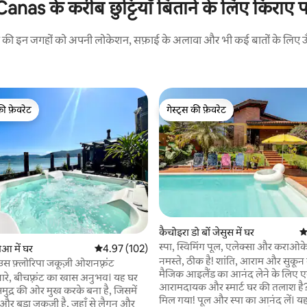
as के करीब छुट्टियाँ बिताने के लिए किराए पर
रने की इन जगहों को अपनी लोकेशन, सफ़ाई के अलावा और भी कई बातों के लिए ऊँची
की फ़ेवरेट
गेस्ट्स की फ़ेवरेट
टॉप फ़ेवरेट
गेस्ट्स की फ़ेवरेट
कैचोइरा डो बों जेसुस में घर
औ
स्पा, स्विमिंग पूल, एलेक्सा और कराओके 
 समीक्षाएँ
ोआ में घर
औसत रेटिंग 5 में से 4.97, 102 समीक्षाएँ
4.97 (102)
घर
नमस्ते, ठीक है! शांति, आराम और सुकून
ाउस फ़्लोरिपा जकूज़ी ओशनफ़्रंट
मैजिक आइलैंड का आनंद लेने के लिए 
िनारे, बीचफ़्रंट का खास अनुभव। यह घर
आरामदायक और स्मार्ट घर की तलाश ह
समुद्र की ओर मुख करके बना है, जिसमें
मिल गया! पूल और स्पा का आनंद लें। 
और बड़ा जकूज़ी है, जहाँ से लैगून और