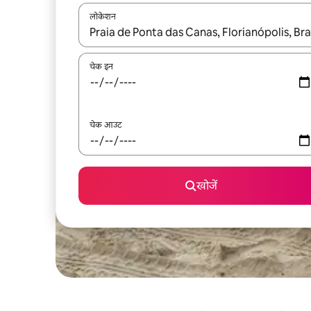
लोकेशन
नतीजों के उपलब्ध होने पर, अप और डाउन 'ऐरो की' का इस्तेमाल 
चेक इन
चेक आउट
खोजें