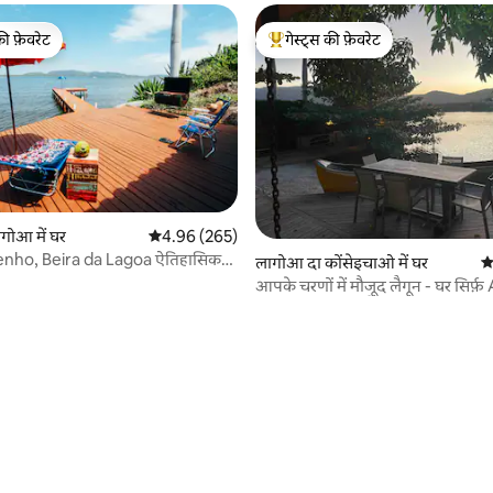
की फ़ेवरेट
गेस्ट्स की फ़ेवरेट
टॉप फ़ेवरेट
गेस्ट्स का टॉप फ़ेवरेट
ागोआ में घर
औसत रेटिंग 5 में से 4.96, 265 समीक्षाएँ
4.96 (265)
nho, Beira da Lagoa ऐतिहासिक
 समीक्षाएँ
लागोआ दा कोंसेइचाओ में घर
औ
आपके चरणों में मौजूद लैगून - घर सिर्फ़ 
ऑफ़र किया जाता है