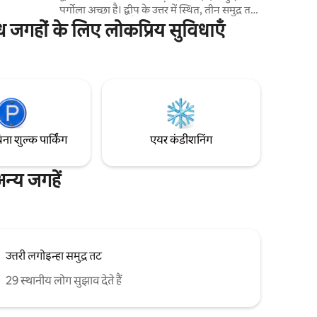
 पानी बेहद
पर्गोला अच्छा है। द्वीप के उत्तर में स्थित, तीन समुद्र तटों
त का नज़ारा
के बीच। पोंटा दास कैनास समुद्र तट से %
 जगहों के लिए लोकप्रिय सुविधाएँ
{smart_count} मीटर, लगिन्हा समुद्र तट से 850
। आपको यह
मीटर और ब्रावा समुद्र तट से 1 किमी की दूरी पर। घर
e Claro
के पास सुपरमार्केट, रेस्तरां, पिज़्ज़ेरिया, हैम्बर्गेरिया,
फिटनेस सेंटर, लॉन्ड्री, फार्मेसी, समुद्र तट के सामान
ं आपका
की दुकान, फूलों की दुकान और आइसक्रीम की
दुकान है।
िना शुल्क पार्किंग
एयर कंडीशनिंग
्य जगहें
उत्तरी लगोइन्हा समुद्र तट
29 स्थानीय लोग सुझाव देते हैं