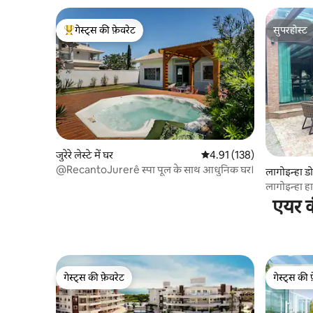
गेस्ट्स की फ़ेवरेट
सुपरहोस्ट
गेस्ट्स का टॉप फ़ेवरेट
सुपरहोस्ट
जुरेरे लेस्टे में घर
औसत रेटिंग 5 में से 4.91, 138
4.91 (138)
@RecantoJurerê स्पा पूल के साथ आधुनिक घर।
लागोइन्हा डो न
लागोइन्हा ह
कम्युनिटी
एयर क
गेस्ट्स की फ़ेवरेट
गेस्ट्स की 
गेस्ट्स की फ़ेवरेट
गेस्ट्स की 