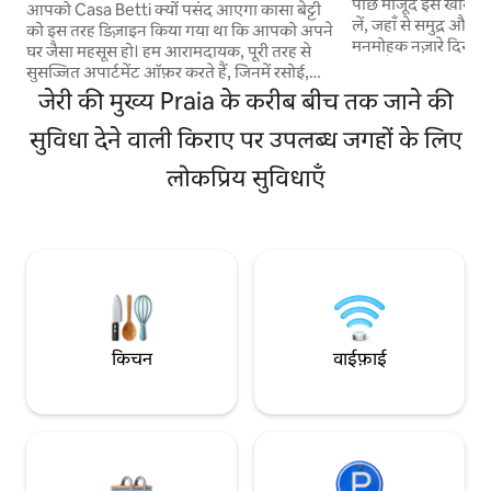
पीछे मौजूद इस खास घर
फ़्लोर आदर्श
आपको Casa Betti क्यों पसंद आएगा कासा बेट्टी
लें, जहाँ से समुद्र और
को इस तरह डिज़ाइन किया गया था कि आपको अपने
मनमोहक नज़ारे दिखाई देते हैं। इस घर में 
घर जैसा महसूस हो। हम आरामदायक, पूरी तरह से
सुइट हैं, जिनमें से सभी 
सुसज्जित अपार्टमेंट ऑफ़र करते हैं, जिनमें रसोई,
सुइट में एक सेफ़ और स्
बालकनी, स्मार्ट टीवी, स्विमिंग पूल, बगीचा, बारबेक्यू
जेरी की मुख्य Praia के करीब बीच तक जाने की
आराम सुनिश्चित करता है। रूफ़टॉप टेरेस में जकू
की जगह है और जो गाँव के केंद्र के करीब एक शांत
बार्बेक्यू, हैमॉक और 
लोकेशन पर मौजूद हैं। हमें स्थानीय सुझावों, एयरपोर्ट
सुविधा देने वाली किराए पर उपलब्ध जगहों के लिए
डाइनिंग एरिया है—यहा
ट्रांसफ़र और टूर के संबंध में मदद करने में हमेशा
और सागर और रेतीले टील
लोकप्रिय सुविधाएँ
खुशी होती है। हर बारीकी को ध्यान में रखकर तैयार
यादगार ढलने के नज़ारों 
किया गया है, ताकि आपको स्वागत का एहसास हो
और आपका ठहरना यादगार बने। कासा बेट्टी में
आपका स्वागत है!
किचन
वाईफ़ाई