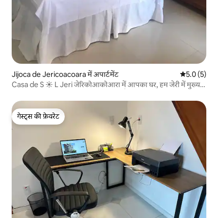
Jijoca de Jericoacoara में अपार्टमेंट
औसत रेटिंग 5 म
5.0 (5)
Casa de S ☀️ L Jeri जेरिकोआकोआरा में आपका घर, हम जेरी में मुख्य
समुद्र तट से 250 मीटर की दूरी 💜पर स्थित हैं...
गेस्ट्स की फ़ेवरेट
गेस्ट्स की फ़ेवरेट