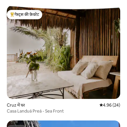
गेस्ट्स की फ़ेवरेट
गेस्ट्स का टॉप फ़ेवरेट
Cruz में घर
औसत रेटिंग 5 में 
4.96 (24)
Casa Landuá Preá - Sea Front