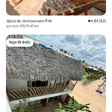
Jijoca de Jericoacoara में घर
औसत रेटिंग 5 में 
4.84 (62)
पूल वाला जेरी/निजी घर।
गेस्ट्स की फ़ेवरेट
गेस्ट्स की फ़ेवरेट