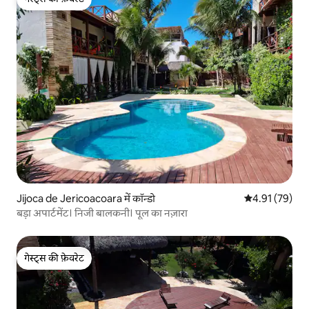
गेस्ट्स की फ़ेवरेट
Jijoca de Jericoacoara में कॉन्डो
औसत रेटिंग 5 में 
4.91 (79)
बड़ा अपार्टमेंट। निजी बालकनी। पूल का नज़ारा
गेस्ट्स की फ़ेवरेट
गेस्ट्स की फ़ेवरेट