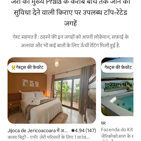
जेरी की मुख्य Praia के करीब बीच तक जाने की
सुविधा देने वाली किराए पर उपलब्ध टॉप-रेटेड
जगहें
गेस्ट सहमत हैं : ठहरने की इन जगहों को अपनी लोकेशन, सफ़ाई के
अलावा और भी कई बातों के लिए ऊँची रेटिंग मिली हुई है.
गेस्ट्स की फ़ेवरेट
गेस्ट्स की फ़ेवरेट
गेस्ट्स का टॉप फ़ेवरेट
गेस्ट्स की फ़ेवरेट
घर
Fazenda do Kite: जक
Jijoca de Jericoacoara में अ
औसत रेटिंग 5 में से 4.94, 147 समीक्षाएँ
4.94 (147)
का नज़ारा !
जेरिकोकोआरा के खूबसूरत
पार्टमेंट
कासा बिट्टी - एपी। जेरी परिवारों के लिए 1 ग्राउंड