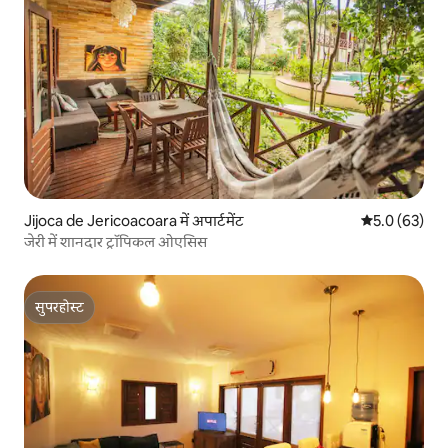
Jijoca de Jericoacoara में अपार्टमेंट
औसत रेटिंग 5 में
5.0 (63)
जेरी में शानदार ट्रॉपिकल ओएसिस
सुपरहोस्ट
सुपरहोस्ट