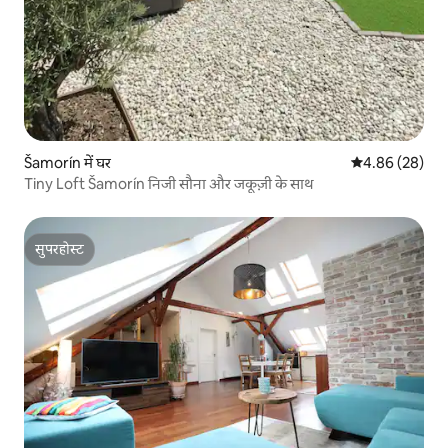
Šamorín में घर
औसत रेटिंग 5 में 
4.86 (28)
Tiny Loft Šamorín निजी सौना और जकूज़ी के साथ
सुपरहोस्ट
सुपरहोस्ट