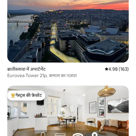
ब्रातीस्लावा में अपार्टमेंट
औसत रेटिंग 5 में स
4.98 (163)
Eurovea Tower 21p. कमाल का नज़ारा
गेस्ट्स की फ़ेवरेट
गेस्ट्स का टॉप फ़ेवरेट