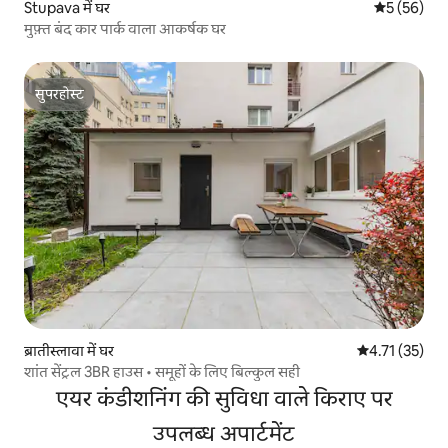
Stupava में घर
औसत रेटिंग 5 
5 (56)
मुफ़्त बंद कार पार्क वाला आकर्षक घर
सुपरहोस्ट
सुपरहोस्ट
ब्रातीस्लावा में घर
औसत रेटिंग 5 में
4.71 (35)
शांत सेंट्रल 3BR हाउस • समूहों के लिए बिल्कुल सही
एयर कंडीशनिंग की सुविधा वाले किराए पर
उपलब्ध अपार्टमेंट