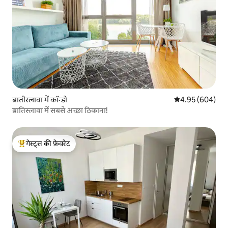
ब्रातीस्लावा में कॉन्डो
औसत रेटिंग 5 में स
4.95 (604)
ब्रातिस्लावा में सबसे अच्छा ठिकाना!
गेस्ट्स की फ़ेवरेट
गेस्ट्स का टॉप फ़ेवरेट