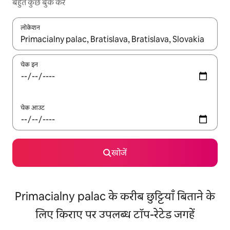
बहुत कुछ बुक करें
लोकेशन
नतीजों के उपलब्ध होने पर, अप और डाउन 'ऐरो की' का इस्तेमाल करके नेविगेट करें
चेक इन
चेक आउट
खोजें
Primacialny palac के करीब छुट्टियाँ बिताने के
लिए किराए पर उपलब्ध टॉप-रेटेड जगहें