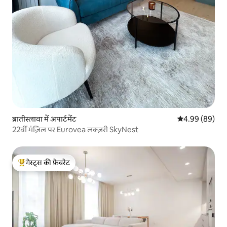
ब्रातीस्लावा में अपार्टमेंट
औसत रेटिंग 5 में 
4.99 (89)
22वीं मंज़िल पर Eurovea लक्ज़री SkyNest
गेस्ट्स की फ़ेवरेट
गेस्ट्स का टॉप फ़ेवरेट