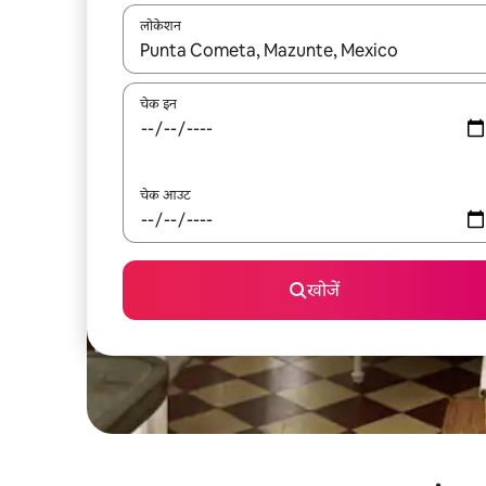
लोकेशन
नतीजों के उपलब्ध होने पर, अप और डाउन 'ऐरो की' का इस्तेमाल 
चेक इन
चेक आउट
खोजें