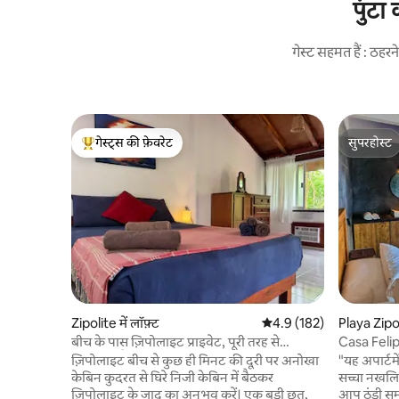
पुंटा
गेस्ट सहमत हैं : ठह
गेस्ट्स की फ़ेवरेट
सुपरहोस्ट
गेस्ट्स का टॉप फ़ेवरेट
सुपरहोस्ट
Zipolite में लॉफ़्ट
औसत रेटिंग 5 में से 4.9, 182
4.9 (182)
Playa Zipoli
बीच के पास ज़िपोलाइट प्राइवेट, पूरी तरह से
Casa Feli
सुसज्जित शैले
ज़िपोलाइट बीच से कुछ ही मिनट की दूरी पर अनोखा
"यह अपार्टम
केबिन कुदरत से घिरे निजी केबिन में बैठकर
सच्चा नखलिस
ज़िपोलाइट के जादू का अनुभव करें। एक बड़ी छत,
आप ठंडी समु