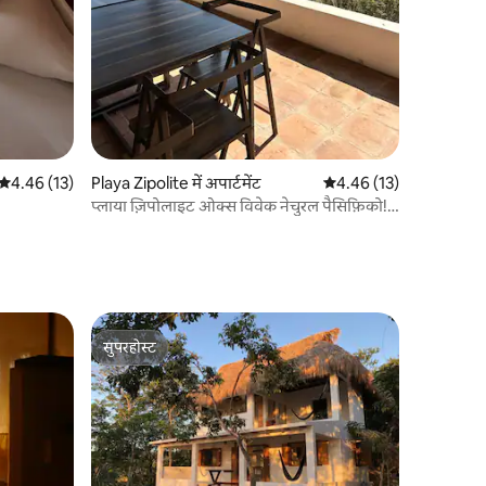
औसत रेटिंग 5 में से 4.46, 13 समीक्षाएँ
4.46 (13)
Playa Zipolite में अपार्टमेंट
औसत रेटिंग 5 में से 4.46, 1
4.46 (13)
प्लाया ज़िपोलाइट ओक्स विवेक नेचुरल पैसिफ़िको!
(D5)
सुपरहोस्ट
सुपरहोस्ट