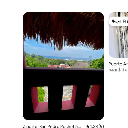
गेस्ट्स की 
गेस्ट्स की 
Puerto Ánge
कासा डैनी ए
Zipolite, San Pedro Pochutla
औसत रेटिंग 5 में से 4.33, 9
4.33 (9)