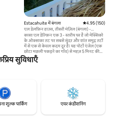
ने के लिए
वाले कमरे
 रखते हैं
Estacahuite में बंगला
औसत रेटिंग 5 में से 4.95, 15
4.95 (150)
 करने के
एल डेलफ़िन हाउस, तीसरी मंज़िल (बंगला) -
एस्टाकाहुइट
कासा एल डेल्फ़िन एक 3 - स्तरीय घर है जो मेक्सिको
के ओक्साका तट पर सबसे सुंदर और शांत समुद्र तटों
में से एक से केवल कदम दूर है। यह पोर्टो एंजेल (एक
छोटा मछली पकड़ने का गाँव) से महज़ 5 मिनट की
दूरी पर और Huatulco हवाई अड्डे से 40 मिनट की
प्रिय सुविधाएँ
दूरी पर Estacahuite की खाड़ी पर स्थित है। यह
लिस्टिंग छत पर बने बंगले (तीसरी मंज़िल) के लिए है।
इसमें पूरी छत (300 मीटर), खुली हवा वाला बेडरूम,
खाने - पीने की जगह और बाथरूम शामिल हैं। घर से
समुद्र का दृश्य अविस्मरणीय है।
िना शुल्क पार्किंग
एयर कंडीशनिंग