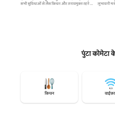
सभी सुविधाओं से लैस किचन और तनावमुक्त रहने के
लुभावनी मनोर
लिए डिज़ाइन किए गए सुकूनदेह माहौल का आनंद
के माध्यम स
लें। तेज़ और भरोसेमंद कनेक्शन की ज़रूरत वाले दूर
आरामदायक आ
रहकर काम करने वाले लोगों के लिए यह जगह
कल्पना करे
बिलकुल सही है, क्योंकि यहाँ तेज़ रफ़्तार वाला
सकते हैं, जब
Starlink इंटरनेट उपलब्ध है। बीच से बस कुछ ही दूरी
पर आराम कर 
पर—आराम, स्टाइल और ओक्साका के तट के असली
सकते हैं।
माहौल की तलाश करने वाले यात्रियों के लिए बिल्कुल
सुरुचिपूर्ण है
सही।
पुंटा कोमेटा 
किचन
वाईफ़