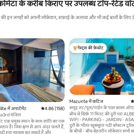
 कोमेटा के करीब किराए पर उपलब्ध टॉप-रेटेड वॉटर
रने की इन जगहों को अपनी लोकेशन, सफ़ाई के अलावा और भी कई बातों के लिए ऊँची
गेस्ट्स की फ़ेवरेट
गेस्ट्स का टॉप फ़ेवरेट
Mazunte में कॉटेज
औ
समुद्र तट/पूल/गार्डन के पास कासा ओ
 समीक्षाएँ
te में अपार्टमेंट
औसत रेटिंग 5 में से 4.86, 158 समीक्षाएँ
4.86 (158)
बीच से सिर्फ़ 11 मिनट की दूरी पर! AL
pa3rd मंजिल
WIFI - PARKING - JARDIN - ASADO
ेंट एक प्रमुख स्थान के साथ शांति का एक
दूरी के भीतर खूबसूरत नदी कोस्टल टूरिस्ट कॉरिडोर
्तान है। जिस क्षण से आप अंदर चलते हैं,
के बीचों - बीच बेहतरीन लोकेशन सभी समुद्र तटों की
द्री हवा महसूस कर सकते हैं और