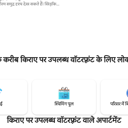
यात्रा करने और पारिस्थितिक पर्यटन कर
म समुद्र दृश्य देख सकते हैं। खिड़कियों
एकदम सही जगह पूल निजी है - Aire
े आने वाली धूप और समुद्र की लहरों की
Acondicionado y Agua Caliente 
वाज़ के माध्यम से हर सुबह जागने की
हम साफ़ - सफ़ाई और आराम की खासियत
ं। आप छत पर अपनी कॉफी का आनंद ले
समुद्र और धूप के एक दिन के बाद आराम
कि दृश्य की प्रशंसा कर सकते हैं या सोफे
लिए सबसे अच्छा इन सुविधाओं वाला क्षेत्र में एकमात्र
सकते हैं और पानी पर सूर्यास्त देख
घर! Casa OLE mx Mazunte
 इसके अलावा, सजावट आधुनिक और
के करीब किराए पर उपलब्ध वॉटरफ़्रंट के लिए लोक
ाई
स्विमिंग पूल
परिसर में ब
किराए पर उपलब्ध वॉटरफ़्रंट वाले अपार्टमेंट