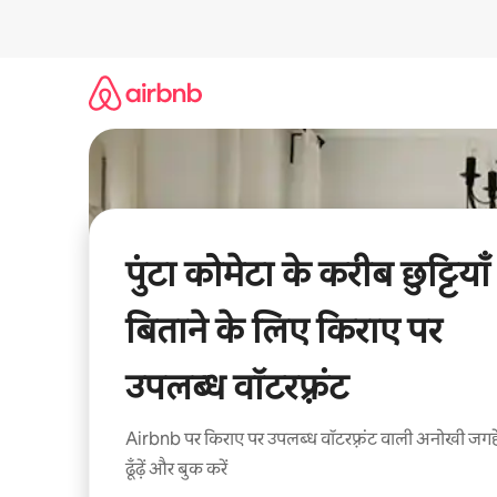
इसे
छोड़कर
सीधा
कॉन्टेंट
पर
जाएँ
पुंटा कोमेटा के करीब छुट्टियाँ
बिताने के लिए किराए पर
उपलब्ध वॉटरफ़्रंट
Airbnb पर किराए पर उपलब्ध वॉटरफ़्रंट वाली अनोखी जगहे
ढूँढ़ें और बुक करें