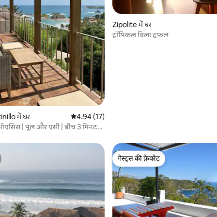
Zipolite में घर
ट्रॉपिकल विला ट्रफल
 समीक्षाएँ
illo में घर
औसत रेटिंग 5 में से 4.94, 17 समीक्षाएँ
4.94 (17)
ओएसिस | पूल और एसी | बीच 3 मिनट
ी
गेस्ट्स की फ़ेवरेट
गेस्ट्स की फ़ेवरेट