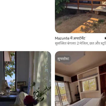
Mazunte में अपार्टमेंट
ठ
सुसज्जित बंगला। 2 मंजिल, छत और स्टूड
सुपरहोस्ट
सुपरहोस्ट