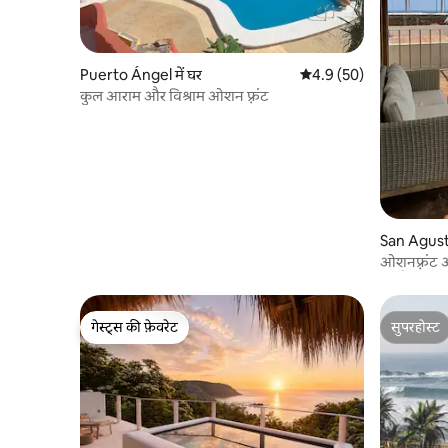
Puerto Ángel में घर
औसत रेटिंग 5 में से 4.9, 50
4.9 (50)
कुल आराम और विश्राम ओशन फ़्रंट
San Agustin
ओशनफ़्रंट 
की पैदल दूर
गेस्ट्स की फ़ेवरेट
सुपरहोस्ट
गेस्ट्स की फ़ेवरेट
सुपरहोस्ट