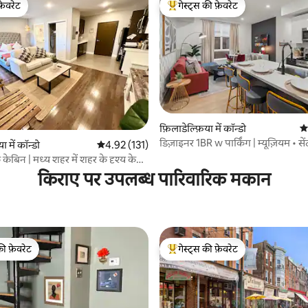
फ़ेवरेट
गेस्ट्स की फ़ेवरेट
फ़ेवरेट
गेस्ट्स का टॉप फ़ेवरेट
फ़िलाडेल्फ़िया में कॉन्डो
औस
डिज़ाइनर 1BR w पार्किंग | म्यूज़ियम • से
 समीक्षाएँ
ा में कॉन्डो
औसत रेटिंग 5 में से 4.92, 131 समीक्षाएँ
4.92 (131)
बिन | मध्य शहर में शहर के दृश्य के
किराए पर उपलब्ध पारिवारिक मकान
की फ़ेवरेट
गेस्ट्स की फ़ेवरेट
टॉप फ़ेवरेट
गेस्ट्स का टॉप फ़ेवरेट