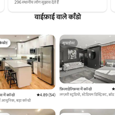
296 स्थानीय लोग सुझाव देते हैं
वाईफ़ाई वाले काँडो
फ़ेवरेट
सुपरहोस्ट
फ़ेवरेट
सुपरहोस्ट
फ़िलाडेल्फ़िया में कॉन्डो
औस
लग्ज़री स्टूडियो, स्टेडियम डिस्ट्रिक्ट, ब्रॉड
 समीक्षाएँ
ा में कॉन्डो
औसत रेटिंग 5 में से 4.89, 54 समीक्षाएँ
4.89 (54)
ं आधुनिक, बड़ा कॉन्डो