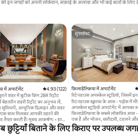
रने की इन जगहों को अपनी लोकेशन, सफ़ाई के अलावा और भी कई बातों के लिए ऊँची
सुपरहोस्ट
सुपरहोस्ट
 समीक्षाएँ
फ़िलाडेल्फ़िया में अपार्टमेंट
औ
ा में अपार्टमेंट
औसत रेटिंग 5 में से 4.93, 122 समीक्षाएँ
4.93 (122)
रिटेनहाउस अपस्केल स्टूडियो, जिसमें इ
ाने शहर में बुटीक किंग 2BR रिट्रीट
लॉन्ड्री 21 की सुविधा है
रिटनहाउस स्क्वायर के आस - पड़ोस में मौ
 में बेहतरीन शहरी रिट्रीट का अनुभव लें,
अपस्केल स्टूडियो अपार्टमेंट में आपका स
ीन सुविधाएँ, आधुनिक डिज़ाइन और शहर
फ़िलाडेल्फ़िया के सबसे लोकप्रिय आस - प
एँ एक साथ मिलकर आपकी ठहरने की
एक है और भोजन, खरीदारी, टहलने और
करती हैं। मुख्य आकर्षण: • हर
के लिए एक शानदार डेस्टिनेशन है। अपार्टमेंट में एक
हले अच्छी तरह साफ़-सफ़ाई की जाती है।
छुट्टियाँ बिताने के लिए किराए पर उपलब्ध जगहो
निजी पूर्ण बाथरूम है जिसमें ब्लूटूथ इन -
रमेट कॉफ़ी, ताज़ा लिनन और बाथरूम के
स्पीकर, एक पूरी तरह से सुसज्जित कि
रूरी सामान। • साथ मिलकर काम करने की