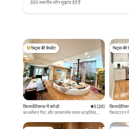
300 स्थानीय लोग सुझाव देते हैं
गेस्ट्स की फ़ेवरेट
गेस्ट्स की 
गेस्ट्स का टॉप फ़ेवरेट
गेस्ट्स की 
फ़िलाडेल्फ़िया में कॉन्डो
औसत रेटिंग 5 में से 5, 20
5 (20)
फ़िलाडेल्फ़िय
कन्वर्सेशन पिट और फ़ायरप्लेस वाला स्टाइलिश
फ़िशटाउन मे
MCM घर