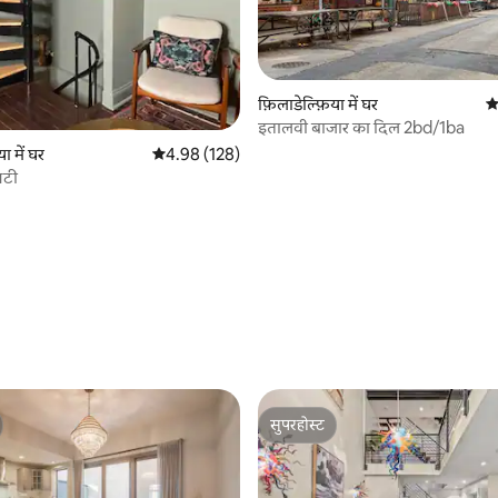
 समीक्षाएँ
फ़िलाडेल्फ़िया में घर
औ
इतालवी बाजार का दिल 2bd/1ba
ा में घर
औसत रेटिंग 5 में से 4.98, 128 समीक्षाएँ
4.98 (128)
निटी
सुपरहोस्ट
सुपरहोस्ट