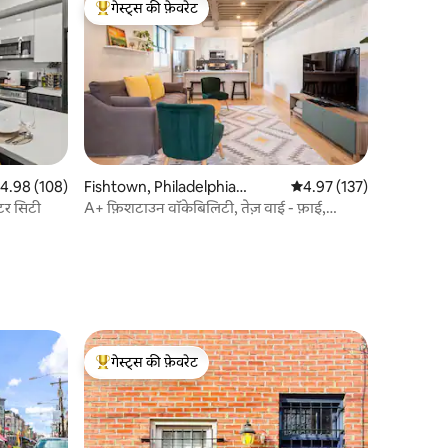
गेस्ट्स की फ़ेवरेट
गेस्ट्स का टॉप फ़ेवरेट
त रेटिंग 5 में से 4.98, 108 समीक्षाएँ
4.98 (108)
Fishtown, Philadelphia
औसत रेटिंग 5 में से 4.97, 13
4.97 (137)
में कॉन्डो
ंटर सिटी
A+ फ़िशटाउन वॉकेबिलिटी, तेज़ वाई - फ़ाई,
विशाल!
गेस्ट्स की फ़ेवरेट
गेस्ट्स का टॉप फ़ेवरेट