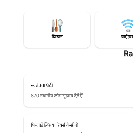
से कुछ ही मिनट की दूरी पर है। फ़िली के सबसे
जगहें, कॉन्
ऐतिहासिक इलाके में आराम और सुविधा की तलाश
डॉग रन। • स
कर रहे कपल, परिवारों या दूर से काम करने वालों के
फ़िटनेस सेंट
लिए एक आरामदायक फ़ायरप्लेस, डिज़ाइनर किचन
अधिकतम दो 
और Roku स्मार्ट टीवी का आनंद लें।
किचन
वाईफ़
Ra
स्वतंत्रता घंटी
870 स्थानीय लोग सुझाव देते हैं
फिलाडेल्फिया रिवर्स कैसीनो