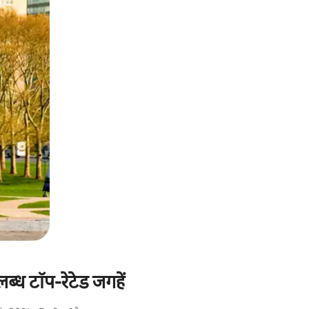
्ध टॉप-रेटेड जगहें