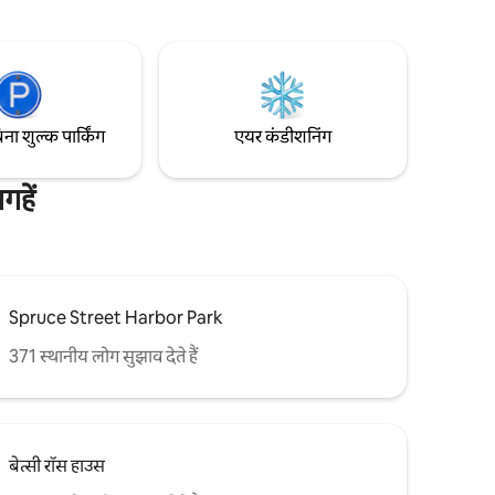
0'' स्मार्ट
फ़िली की सबसे मशहूर ऐतिहासिक जगहों तक पैदल
ई, A/C और
जाने की सुविधा भी होगी। ध्यान दें : यह शहर की एक
एक बुटीक
जीवंत लोकेशन है—यहाँ सड़क का शोरगुल सुनाई दे
सकता है। नहीं - सीढ़ी रहित मुख्य प्रवेश द्वार।
िना शुल्क पार्किंग
एयर कंडीशनिंग
हें
Spruce Street Harbor Park
371 स्थानीय लोग सुझाव देते हैं
बेत्सी रॉस हाउस