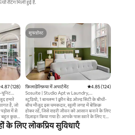
 रेटिंग मिली हुई है.
फ़िलाडेल्फ़ि
सुपरहोस्ट
गेस्ट्स
सपनों का अ
सुपरहोस्ट
गेस्ट्स का
ओल्ड सिटी म
हाउस डिजा
लक्जरी अटा
डिज़ाइन की 
एक पुरस्का
निर्माता, ब
पिको लाइटि
फ़िक्सचर। क
सत रेटिंग 5 में से 4.87, 128 समीक्षाएँ
4.87 (128)
फ़िलाडेल्फ़िया में अपार्टमेंट
औसत रेटिंग 5 में से 4.85, 12
4.85 (124)
यूरो - क्व
न-यूनिट
Sosuite | Studio Apt w Laundry,
वास्तव में 
Courtyard View
जूद हमारे
स्टूडियो, 1 बाथरूम 1 क्वीन बेड ओल्ड सिटी के बीचों-
अतिरिक्त विशे
्वागत है, जो
बीच मौजूद इस चमकदार, खुली जगह में बेफ़िक्र
ड़ोस में से
होकर रहें, जिसे शहरी जीवन को आसान बनाने के लिए
 बहुत कुछ
डिज़ाइन किया गया है। आपके पास खाने के लिए एक
पूरा किचन होगा, आराम करने के लिए एक
ं के लिए लोकप्रिय सुविधाएँ
 सीलिंग
आरामदायक लाउंज सेटअप होगा और लंबी बुकिंग के
चन और
लिए इन-यूनिट लॉन्ड्री की सुविधा होगी—साथ ही