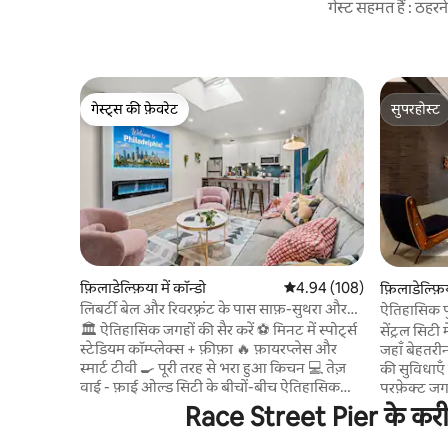
गेस्ट सहमत हैं : ठह
गेस्ट्स की फ़ेवरेट
सुपरहोस्ट
गेस्ट्स की फ़ेवरेट
सुपरहोस्ट
फ़िलाडेल्फ़िया में कॉन्डो
औसत रेटिंग 5 में से 4.94, 108
4.94 (108)
फ़िलाडेल्फ़िय
लिबर्टी बेल और रिवरफ़्रंट के पास साफ़-सुथरा और
ऐतिहासिक पुर
आरामदायक 1 बेडरूम वाला घर
🏛️ ऐतिहासिक जगहों की सैर करें ⚽ मिनट में स्पोर्ट्स
सेंट्रल सिटी
स्टेडियम कॉम्प्लेक्स + फ़ीफ़ा 🔥 फ़ायरप्लेस और
जहाँ बेहतर
स्मार्ट टीवी 🍳 पूरी तरह से भरा हुआ किचन 💻 तेज़
की सुविधा
वाई - फ़ाई ओल्ड सिटी के बीचों-बीच ऐतिहासिक
परफ़ेक्ट जगह तैयार 
आकर्षण और आधुनिक लग्ज़री का अनुभव लें! यह
बुकिंग से प
Race Street Pier के करीब 
स्टाइलिश 1BR कॉन्डो लिबर्टी बेल और पेन्स लैंडिंग से
• मुफ़्त गॉ
कुछ ही कदमों की दूरी पर है और स्टेडियम कॉम्प्लेक्स
प्रीमियम ज़