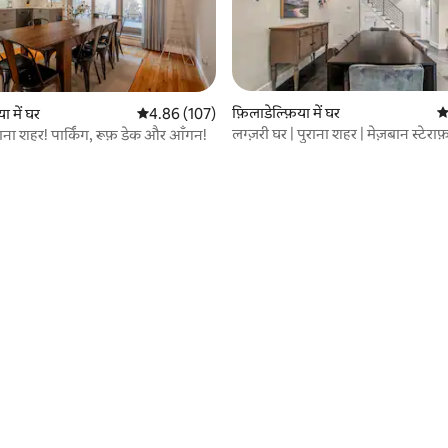
फ़िलाडेल्फ़िया में घर
औ
ा में घर
औसत रेटिंग 5 में से 4.86, 107 समीक्षाएँ
4.86 (107)
लग्ज़री घर | पुराना शहर | मेज़बान स्टेराफ़ा
ना शहर! पार्किंग, रूफ़ डेक और आँगन!