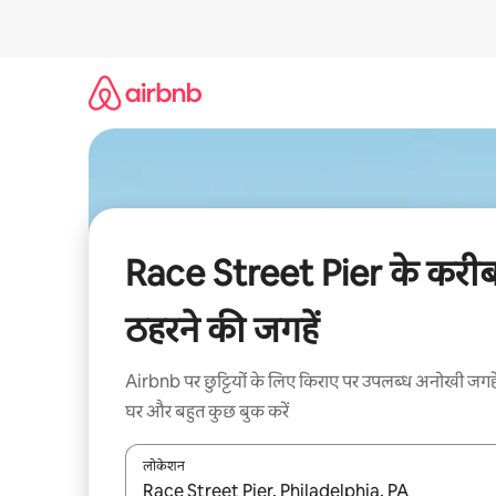
इसे
छोड़कर
सीधा
कॉन्टेंट
पर
जाएँ
Race Street Pier के करी
ठहरने की जगहें
Airbnb पर छुट्टियों के लिए किराए पर उपलब्ध अनोखी जगहे
घर और बहुत कुछ बुक करें
लोकेशन
नतीजों के उपलब्ध होने पर, अप और डाउन 'ऐरो की' का इस्तेमाल 