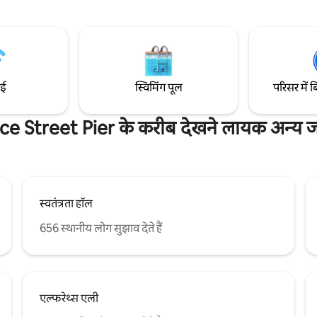
डाइनिंग एरिया, इन - यूनिट वॉशर/ड्रायर, 5
फ़रेंस रूम और लाउंज • आउटडोर ग्रिल और
टीवी (कोई केबल नहीं), मुफ़्त वाईफ़ा
िटी फ़िटनेस क्लब का हीटेड पूल और
हीटिंग सिस्टम, हाई - एंड फ़र्नीचर और 
र (18 साल या इससे ज़्यादा उम्र के
होटल प्रेरित सौंदर्य है।
मेहमानों के लिए ऐक्सेस)
ाई
स्विमिंग पूल
परिसर में ब
ce Street Pier के करीब देखने लायक अन्य जग
स्वतंत्रता हॉल
656 स्थानीय लोग सुझाव देते हैं
एल्फरेथ्स एली