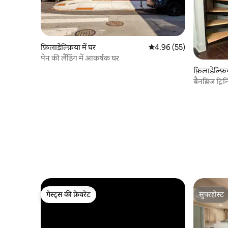
फ़िलाडेल्फ़िया में घर
औसत रेटिंग 5 में से 4.96, 55
4.96 (55)
पेन की लैंडिंग में आकर्षक घर
फ़िलाडेल्फ़िय
बैनब्रिज ट्रि
गेस्ट्स की फ़ेवरेट
सुपरहोस्ट
गेस्ट्स की फ़ेवरेट
सुपरहोस्ट