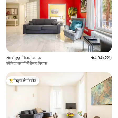
रोम में छुट्टी बिताने का घर
औसत रेटिंग 5 में स
4.94 (221)
स्पेनिश चरणों में रोमन निवास
गेस्ट्स की फ़ेवरेट
गेस्ट्स का टॉप फ़ेवरेट