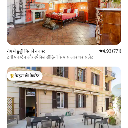
रोम में छुट्टी बिताने का घर
औसत रेटिंग 5 में स
4.93 (771)
ट्रेवी फाउंटेन और स्पैनिश सीढ़ियों के पास आकर्षक फ़्लैट
गेस्ट्स की फ़ेवरेट
गेस्ट्स का टॉप फ़ेवरेट