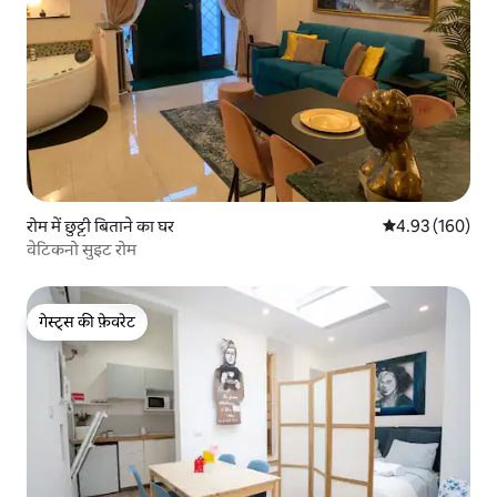
रोम में छुट्टी बिताने का घर
औसत रेटिंग 5 में स
4.93 (160)
वेटिकनो सुइट रोम
गेस्ट्स की फ़ेवरेट
गेस्ट्स की फ़ेवरेट