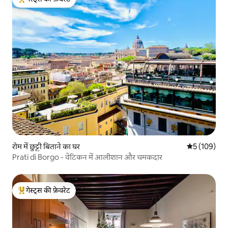
गेस्ट्स का टॉप फ़ेवरेट
रोम में छुट्टी बिताने का घर
औसत रेटिंग 5 मे
5 (109)
Prati di Borgo - वेटिकन में आलीशान और चमकदार
गेस्ट्स की फ़ेवरेट
गेस्ट्स का टॉप फ़ेवरेट