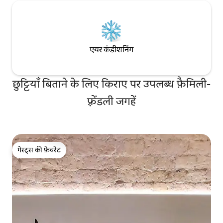
एयर कंडीशनिंग
छुट्टियाँ बिताने के लिए किराए पर उपलब्ध फ़ैमिली-
फ़्रेंडली जगहें
गेस्ट्स की फ़ेवरेट
गेस्ट्स की फ़ेवरेट