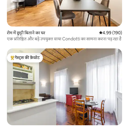
रोम में छुट्टी बिताने का घर
औसत रेटिंग 5 में स
4.99 (190)
एक प्रतिष्ठित और बड़े उपयुक्त वाया Condotti का सामना करना पड़ रहा है
गेस्ट्स की फ़ेवरेट
गेस्ट्स का टॉप फ़ेवरेट