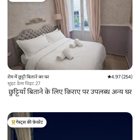
रोम में छुट्टी बिताने का घर
औसत रेटिंग 5 में स
4.97 (254)
सुइट डेला विइट 27
छुट्टियाँ बिताने के लिए किराए पर उपलब्ध अन्य घर
गेस्ट्स की फ़ेवरेट
गेस्ट्स का टॉप फ़ेवरेट