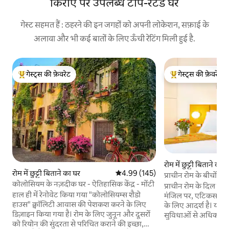
किराए पर उपलब्ध टॉप-रेटेड घर
गेस्ट सहमत हैं : ठहरने की इन जगहों को अपनी लोकेशन, सफ़ाई के
अलावा और भी कई बातों के लिए ऊँची रेटिंग मिली हुई है.
गेस्ट्स की फ़ेवरेट
गेस्ट्स की फ़ेवरेट
गेस्ट्स का टॉप फ़ेवरेट
गेस्ट्स का टॉप फ़ेवरेट
रोम में छुट्टी बिताने का 
रोम में छुट्टी बिताने का घर
औसत रेटिंग 5 में से 4.99, 145 समीक्षाएँ
4.99 (145)
प्राचीन रोम के बीचोंबीच
कोलोसियम के नज़दीक घर - ऐतिहासिक केंद्र - मोंटी
प्राचीन रोम के दिल में 
हाल ही में रेनोवेट किया गया "कोलोसियम्स शैडो
मंजिल पर, एटिकस लक्जर
हाउस" क्वॉलिटी आवास की पेशकश करने के लिए
के लिए आदर्श है। यह सु
डिज़ाइन किया गया है। रोम के लिए जुनून और दूसरों
सुविधाओं से अधिक है 
को रियोन की सुंदरता से परिचित कराने की इच्छा,
उम्मीद करेंगे: प्रोसेको