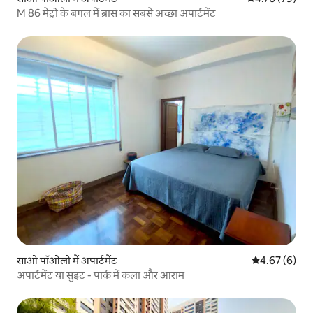
M 86 मेट्रो के बगल में ब्रास का सबसे अच्छा अपार्टमेंट
साओ पॉओलो में अपार्टमेंट
औसत रेटिंग 5 में
4.67 (6)
अपार्टमेंट या सुइट - पार्क में कला और आराम