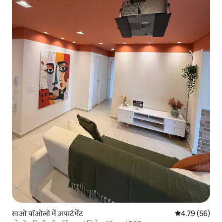
साओ पॉओलो में अपार्टमेंट
औसत रेटिंग 5 में 
4.79 (56)