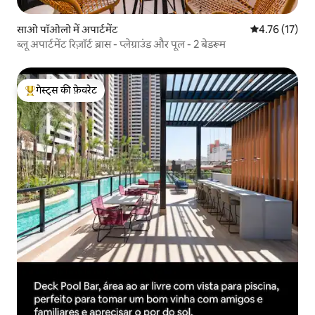
साओ पॉओलो में अपार्टमेंट
औसत रेटिंग 5 में 
4.76 (17)
ब्लू अपार्टमेंट रिज़ॉर्ट ब्रास - प्लेग्राउंड और पूल - 2 बेडरूम
गेस्ट्स की फ़ेवरेट
गेस्ट्स का टॉप फ़ेवरेट