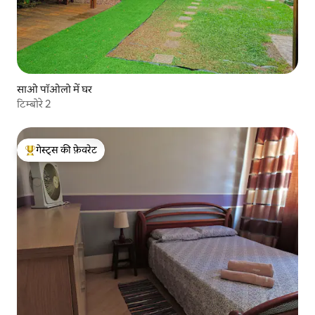
साओ पॉओलो में घर
टिम्बोरे 2
गेस्ट्स की फ़ेवरेट
गेस्ट्स का टॉप फ़ेवरेट