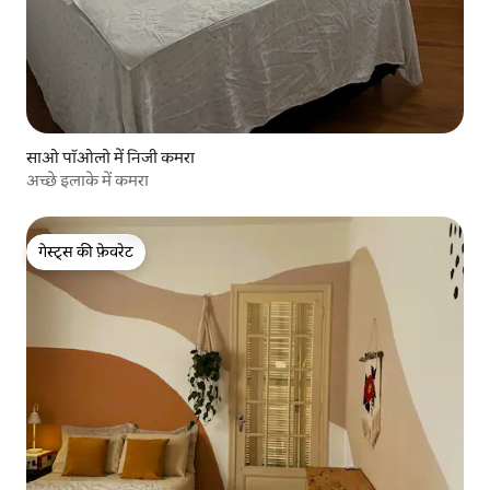
साओ पॉओलो में निजी कमरा
अच्छे इलाके में कमरा
गेस्ट्स की फ़ेवरेट
गेस्ट्स की फ़ेवरेट