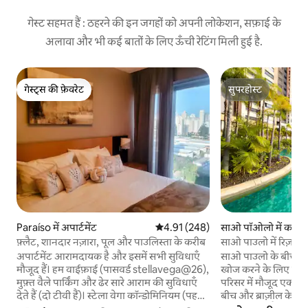
गेस्ट सहमत हैं : ठहरने की इन जगहों को अपनी लोकेशन, सफ़ाई के
अलावा और भी कई बातों के लिए ऊँची रेटिंग मिली हुई है.
गेस्ट्स की फ़ेवरेट
सुपरहोस्ट
गेस्ट्स की फ़ेवरेट
सुपरहोस्ट
Paraíso में अपार्टमेंट
औसत रेटिंग 5 में से 4.91, 248 समीक्षाएँ
4.91 (248)
साओ पॉओलो में कॉन्डो
फ़्लैट, शानदार नज़ारा, पूल और पाउलिस्ता के करीब
साओ पाउलो में रिज़ॉर्ट लि
अपार्टमेंट आरामदायक है और इसमें सभी सुविधाएँ
साओ पाउलो के बीचों
मौजूद हैं। हम वाईफ़ाई (पासवर्ड stellavega@26),
खोज करने के लिए तैय
मुफ़्त वैले पार्किंग और ढेर सारे आराम की सुविधाएँ
परिसर में मौजूद एक शहरी
देते हैं (दो टीवी हैं)। स्टेला वेगा कॉन्डोमिनियम (पहले
बीच और ब्राज़ील के सबस