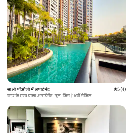
साओ पॉओलो में अपार्टमेंट
औसत रेटिंग 5
5 (4)
शहर के दृश्य वाला अपार्टमेंट |पूल |जिम |16वीं मंजिल