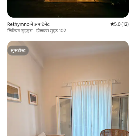
Rethymno में अपार्टमेंट
औसत रेटिंग 5 मे
5.0 (12)
लिरियम सुइट्स - डीलक्स सुइट 102
सुपरहोस्ट
सुपरहोस्ट