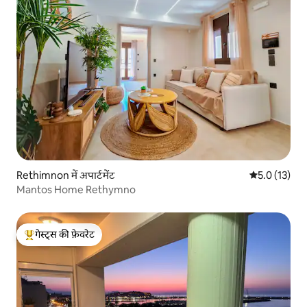
Rethimnon में अपार्टमेंट
औसत रेटिंग 5 मे
5.0 (13)
Mantos Home Rethymno
गेस्ट्स की फ़ेवरेट
गेस्ट्स का टॉप फ़ेवरेट