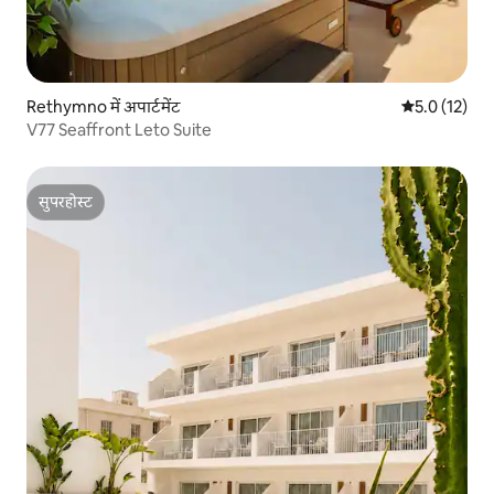
Rethymno में अपार्टमेंट
औसत रेटिंग 5 मे
5.0 (12)
V77 Seaffront Leto Suite
सुपरहोस्ट
सुपरहोस्ट