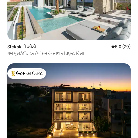
Sfakaki में कोठी
औसत रेटिंग 5 में
5.0 (29)
गर्म पूल/हॉट टब/प्लेरूम के साथ बीचफ़्रंट विला
गेस्ट्स की फ़ेवरेट
गेस्ट्स का टॉप फ़ेवरेट