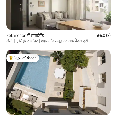
Rethimnon में अपार्टमेंट
औसत रेटिंग 5 म
5.0 (3)
लेस्टे | द सिग्नेचर लॉफ़्ट | शहर और समुद्र तट तक पैदल दूरी
गेस्ट्स की फ़ेवरेट
गेस्ट्स का टॉप फ़ेवरेट