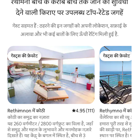
रथीमनो बीच के करीब बीच तक जाने की सुविधा
देने वाली किराए पर उपलब्ध टॉप-रेटेड जगहें
गेस्ट सहमत हैं : ठहरने की इन जगहों को अपनी लोकेशन, सफ़ाई के
अलावा और भी कई बातों के लिए ऊँची रेटिंग मिली हुई है.
गेस्ट्स की फ़ेवरेट
गेस्ट्स की फ़ेवरेट
गेस्ट्स की फ़ेवरेट
गेस्ट्स की फ़ेवरेट
Rethimnon में कोठी
औसत रेटिंग 5 में से 4.95, 111 समीक्षाएँ
4.95 (111)
Rethymno में कॉन्डो
कोठी का समुद्र का नज़ारा
वैलेरिया का सी व्यू अपार
यह 260 वर्गमीटर / 2800 वर्गफ़ुट का विला है, जहाँ
हमारा पूरी तरह से सुस
से समुद्र और महल के लुभावने और मनमोहक नज़ारे
की खाड़ी पर, Rethymn
दिखते हैं। यह केंद्र के बगल में स्थित है, बीच से 3
स्थान पर स्थित है। यह आराम करने और आराम करने