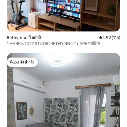
Rethymno में कॉन्डो
औसत रेटिंग 5 में स
4.92 (115)
* HARRIs CITY STUDIORETHYMNO *+ मुफ़्त पार्किंग!
गेस्ट्स की फ़ेवरेट
गेस्ट्स की फ़ेवरेट