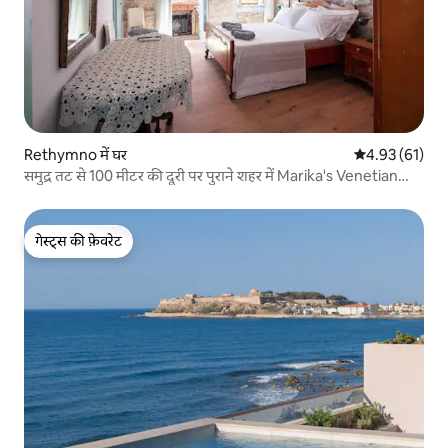
Rethymno में घर
औसत रेटिंग 5 में 
4.93 (61)
समुद्र तट से 100 मीटर की दूरी पर पुराने शहर में Marika's Venetian
Home
गेस्ट्स की फ़ेवरेट
गेस्ट्स की फ़ेवरेट