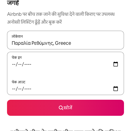
जगहें
Airbnb पर बीच तक जाने की सुविधा देने वाली किराए पर उपलब्ध
अनोखी लिस्टिंग ढूँढ़ें और बुक करें
लोकेशन
नतीजों के उपलब्ध होने पर, अप और डाउन 'ऐरो की' का इस्तेमाल करके नेविगेट करें
चेक इन
चेक आउट
खोजें