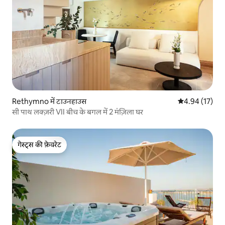
Rethymno में टाउनहाउस
औसत रेटिंग 5 में 
4.94 (17)
सी पाथ लक्ज़री VII बीच के बगल में 2 मंज़िला घर
गेस्ट्स की फ़ेवरेट
गेस्ट्स की फ़ेवरेट