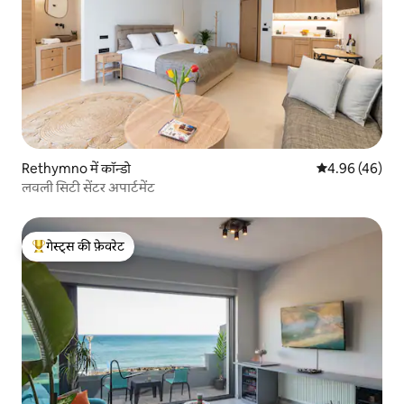
Rethymno में कॉन्डो
औसत रेटिंग 5 में 
4.96 (46)
लवली सिटी सेंटर अपार्टमेंट
गेस्ट्स की फ़ेवरेट
गेस्ट्स का टॉप फ़ेवरेट