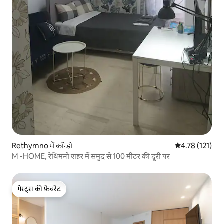
Rethymno में कॉन्डो
औसत रेटिंग 5 में स
4.78 (121)
M -HOME, रेथिमनो शहर में समुद्र से 100 मीटर की दूरी पर
गेस्ट्स की फ़ेवरेट
गेस्ट्स की फ़ेवरेट