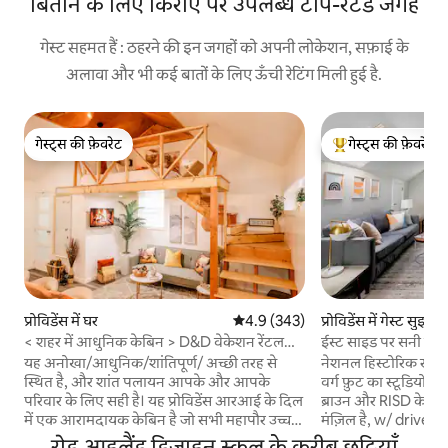
बिताने के लिए किराए पर उपलब्ध टॉप-रेटेड जगहें
गेस्ट सहमत हैं : ठहरने की इन जगहों को अपनी लोकेशन, सफ़ाई के
अलावा और भी कई बातों के लिए ऊँची रेटिंग मिली हुई है.
गेस्ट्स की फ़ेवरेट
गेस्ट्स की फ़ेवरेट
गेस्ट्स की फ़ेवरेट
गेस्ट्स का टॉप फ़ेवरेट
प्रोविडेंस में घर
औसत रेटिंग 5 में से 4.9, 343 समीक्षाएँ
4.9 (343)
प्रोविडेंस में गेस्ट सुइट
< शहर में आधुनिक केबिन > D&D वेकेशन रेंटल
ईस्ट साइड पर सनी स्टूड
द्वारा
यह अनोखा/आधुनिक/शांतिपूर्ण/ अच्छी तरह से
नेशनल हिस्टोरिक रजिस्
स्थित है, और शांत पलायन आपके और आपके
वर्ग फ़ुट का स्टूडियो,
परिवार के लिए सही है। यह प्रोविडेंस आरआई के दिल
ब्राउन और RISD के कर
में एक आरामदायक केबिन है जो सभी महापौर उच्च
मंज़िल है, w/ driveway 
तरीकों, रेस्तरां, अस्पतालों, कॉफी की दुकानों,
और बाथ, लाउंज, वर्क/ई
रोड आइलैंड डिज़ाइन स्कूल के करीब छुट्टियाँ