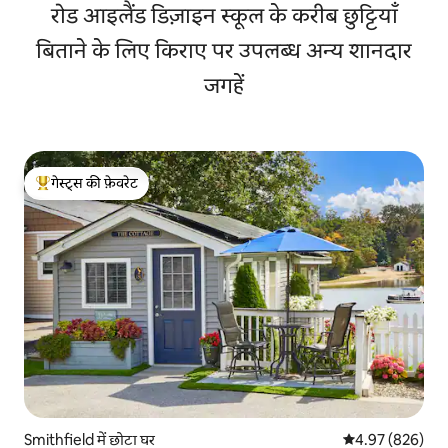
रोड आइलैंड डिज़ाइन स्कूल के करीब छुट्टियाँ
बिताने के लिए किराए पर उपलब्ध अन्य शानदार
जगहें
गेस्ट्स की फ़ेवरेट
गेस्ट्स का टॉप फ़ेवरेट
Smithfield में छोटा घर
औसत रेटिंग 5 में स
4.97 (826)