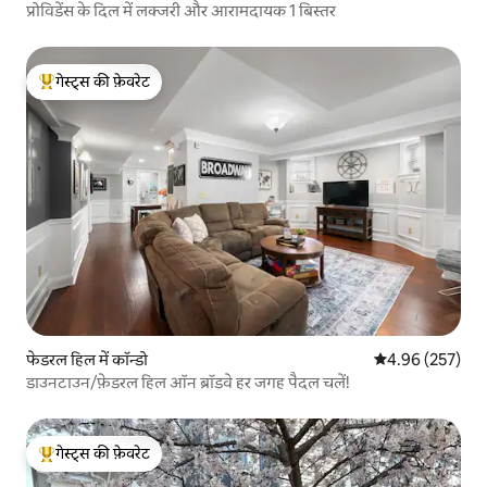
प्रोविडेंस के दिल में लक्जरी और आरामदायक 1 बिस्तर
गेस्ट्स की फ़ेवरेट
गेस्ट्स का टॉप फ़ेवरेट
फेडरल हिल में कॉन्डो
औसत रेटिंग 5 में स
4.96 (257)
डाउनटाउन/फ़ेडरल हिल ऑन ब्रॉडवे हर जगह पैदल चलें!
गेस्ट्स की फ़ेवरेट
गेस्ट्स का टॉप फ़ेवरेट