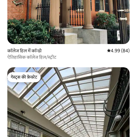
कॉलेज हिल में कॉन्डो
औसत रेटिंग 5 में 
4.99 (84)
ऐतिहासिक कॉलेज हिल/स्ट्रीट
गेस्ट्स की फ़ेवरेट
गेस्ट्स की फ़ेवरेट