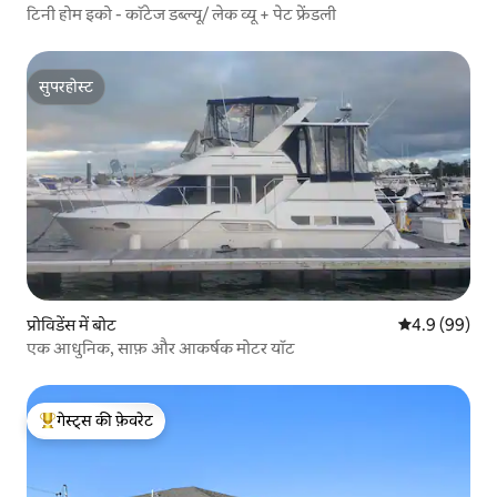
टिनी होम इको - कॉटेज डब्ल्यू/ लेक व्यू + पेट फ्रेंडली
सुपरहोस्ट
सुपरहोस्ट
प्रोविडेंस में बोट
औसत रेटिंग 5 में
4.9 (99)
एक आधुनिक, साफ़ और आकर्षक मोटर यॉट
गेस्ट्स की फ़ेवरेट
गेस्ट्स का टॉप फ़ेवरेट