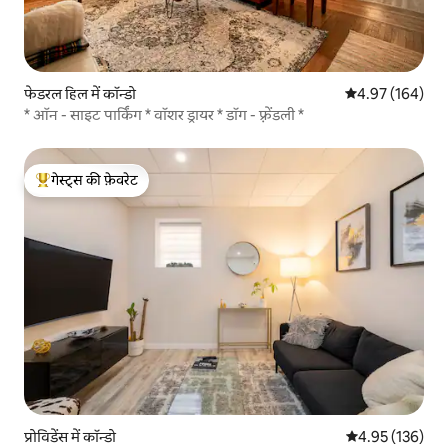
फेडरल हिल में कॉन्डो
औसत रेटिंग 5 में स
4.97 (164)
* ऑन - साइट पार्किंग * वॉशर ड्रायर * डॉग - फ़्रेंडली *
गेस्ट्स की फ़ेवरेट
गेस्ट्स का टॉप फ़ेवरेट
प्रोविडेंस में कॉन्डो
औसत रेटिंग 5 में स
4.95 (136)