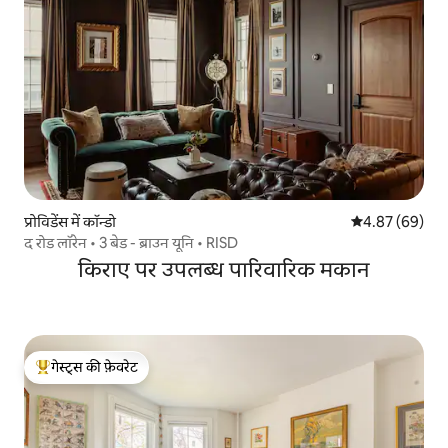
प्रोविडेंस में कॉन्डो
औसत रेटिंग 5 में 
4.87 (69)
द रोड लॉरेन • 3 बेड - ब्राउन यूनि • RISD
किराए पर उपलब्ध पारिवारिक मकान
गेस्ट्स की फ़ेवरेट
गेस्ट्स का टॉप फ़ेवरेट