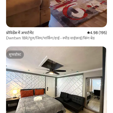
प्रोविडेंस में अपार्टमेंट
औसत रेटिंग 5 में स
4.98 (195)
Dwntwn 1BR/पूल/जिम/पार्किंग/हाई - स्पीड वाईफ़ाई/किंग बेड
सुपरहोस्ट
सुपरहोस्ट