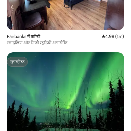
Fairbanks में कॉन्डो
औसत रेटिंग 5 में स
4.98 (151)
स्टाइलिश और निजी स्टूडियो अपार्टमेंट
सुपरहोस्ट
सुपरहोस्ट