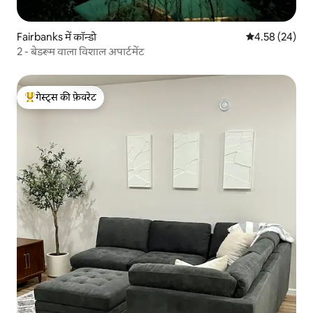
Fairbanks में कॉन्डो
औसत रेटिंग 5 में 
4.58 (24)
2 - बेडरूम वाला विशाल अपार्टमेंट
गेस्ट्स की फ़ेवरेट
गेस्ट्स का टॉप फ़ेवरेट