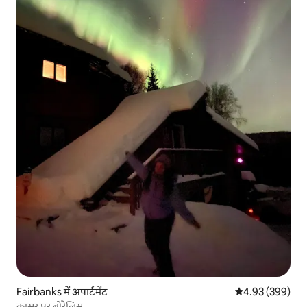
Fairbanks में अपार्टमेंट
औसत रेटिंग 5 में स
4.93 (399)
क्वासर पर बोरेलिस