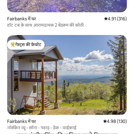
Fairbanks में घर
औसत रेटिंग 5 में स
4.91 (316)
हॉट टब के साथ आरामदायक 2 बेडरूम की कोठी
गेस्ट्स की फ़ेवरेट
गेस्ट्स का टॉप फ़ेवरेट
Fairbanks में घर
औसत रेटिंग 5 में स
4.98 (130)
नॉर्सकेन व्यू - सॉना - पहाड़ - डेक - वाईफ़ाई