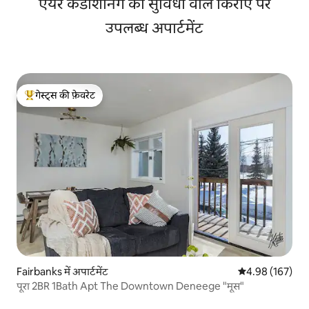
एयर कंडीशनिंग की सुविधा वाले किराए पर
उपलब्ध अपार्टमेंट
गेस्ट्स की फ़ेवरेट
गेस्ट्स का टॉप फ़ेवरेट
Fairbanks में अपार्टमेंट
औसत रेटिंग 5 में स
4.98 (167)
पूरा 2BR 1Bath Apt The Downtown Deneege "मूस"