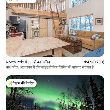
गेस्ट्स का टॉप फ़ेवरेट
North Pole में लकड़ी का केबिन
औसत रेटिंग 5 में स
4.98 (288)
नॉर्थ पोल, अलास्का में लेकसाइड केबिन लिविंग में आपका स्वागत है
गेस्ट्स की फ़ेवरेट
गेस्ट्स का टॉप फ़ेवरेट