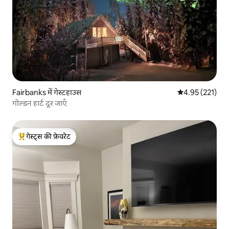
Fairbanks में गेस्टहाउस
औसत रेटिंग 5 में स
4.95 (221)
गोल्डन हार्ट दूर जाएँ
गेस्ट्स की फ़ेवरेट
गेस्ट्स का टॉप फ़ेवरेट