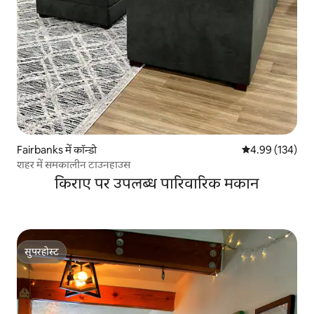
Fairbanks में कॉन्डो
औसत रेटिंग 5 में स
4.99 (134)
शहर में समकालीन टाउनहाउस
किराए पर उपलब्ध पारिवारिक मकान
सुपरहोस्ट
सुपरहोस्ट