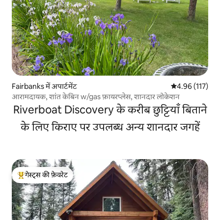
Fairbanks में अपार्टमेंट
औसत रेटिंग 5 में स
4.96 (117)
आरामदायक, शांत केबिन w/gas फ़ायरप्लेस, शानदार लोकेशन
Riverboat Discovery के करीब छुट्टियाँ बिताने
के लिए किराए पर उपलब्ध अन्य शानदार जगहें
गेस्ट्स की फ़ेवरेट
गेस्ट्स का टॉप फ़ेवरेट