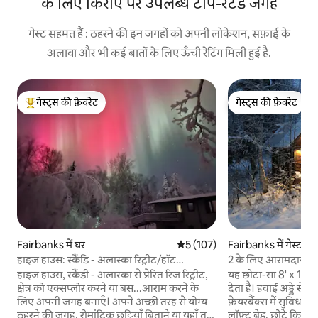
के लिए किराए पर उपलब्ध टॉप-रेटेड जगहें
गेस्ट सहमत हैं : ठहरने की इन जगहों को अपनी लोकेशन, सफ़ाई के
अलावा और भी कई बातों के लिए ऊँची रेटिंग मिली हुई है.
गेस्ट्स की फ़ेवरेट
गेस्ट्स की फ़ेवरेट
गेस्ट्स का टॉप फ़ेवरेट
गेस्ट्स की फ़ेवरेट
Fairbanks में घर
औसत रेटिंग 5 में से 5, 107 समीक्षाएँ
5 (107)
Fairbanks में गेस्टहा
हाइज हाउस: स्कैंडि - अलास्का रिट्रीट/हॉट
2 के लिए आरामदायक क
टब+अरोड़ा
हाइज हाउस, स्कैंडी - अलास्का से प्रेरित रिज रिट्रीट,
यह छोटा-सा 8' x 12' क
क्षेत्र को एक्सप्लोर करने या बस...आराम करने के
देता है। हवाई अड्डे से 1
लिए अपनी जगह बनाएँ। अपने अच्छी तरह से योग्य
फ़ेयरबैंक्स में सुविधाज
ठहरने की जगह, रोमांटिक छुट्टियाँ बिताने या यहाँ तक
लॉफ़्ट बेड, छोटे कि