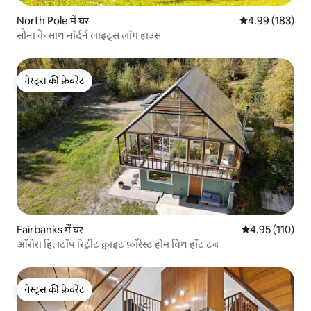
North Pole में घर
औसत रेटिंग 5 में स
4.99 (183)
सौना के साथ नॉर्दर्न लाइट्स लॉग हाउस
गेस्ट्स की फ़ेवरेट
गेस्ट्स की फ़ेवरेट
Fairbanks में घर
औसत रेटिंग 5 में स
4.95 (110)
ऑरोरा हिलटॉप रिट्रीट क्वाइट फ़ॉरेस्ट होम विथ हॉट टब
गेस्ट्स की फ़ेवरेट
गेस्ट्स की फ़ेवरेट