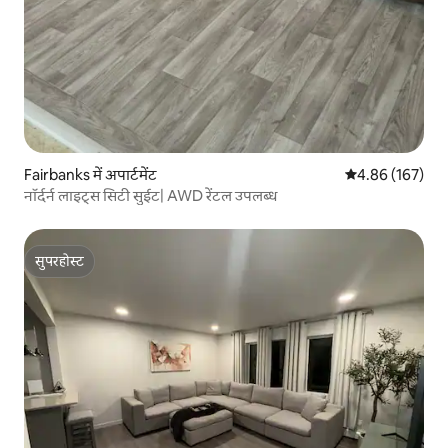
Fairbanks में अपार्टमेंट
औसत रेटिंग 5 में स
4.86 (167)
नॉर्दर्न लाइट्स सिटी सुईट| AWD रेंटल उपलब्ध
सुपरहोस्ट
सुपरहोस्ट