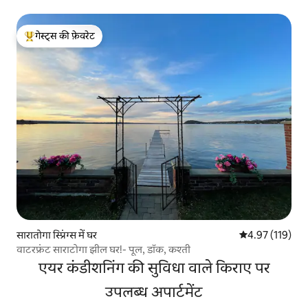
गेस्ट्स की फ़ेवरेट
गेस्ट्स का टॉप फ़ेवरेट
सारातोगा स्प्रिंग्स में घर
औसत रेटिंग 5 में स
4.97 (119)
वाटरफ्रंट साराटोगा झील घर!- पूल, डॉक, कश्ती
एयर कंडीशनिंग की सुविधा वाले किराए पर
उपलब्ध अपार्टमेंट