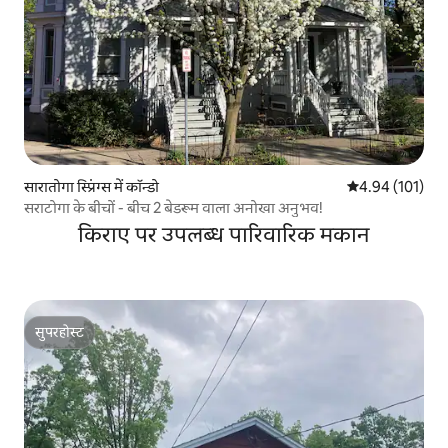
सारातोगा स्प्रिंग्स में कॉन्डो
औसत रेटिंग 5 में स
4.94 (101)
सराटोगा के बीचों - बीच 2 बेडरूम वाला अनोखा अनुभव!
किराए पर उपलब्ध पारिवारिक मकान
सुपरहोस्ट
सुपरहोस्ट