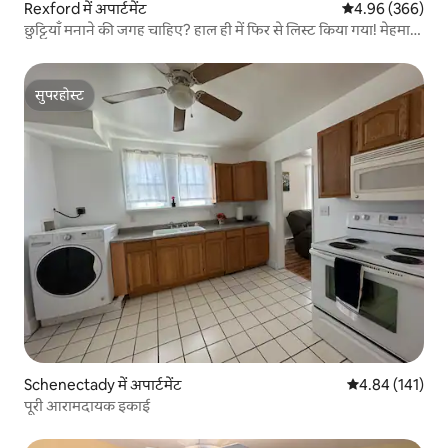
Rexford में अपार्टमेंट
औसत रेटिंग 5 में स
4.96 (366)
छुट्टियाँ मनाने की जगह चाहिए? हाल ही में फिर से लिस्ट किया गया! मेहमानों
का पसंदीदा!
सुपरहोस्ट
सुपरहोस्ट
Schenectady में अपार्टमेंट
औसत रेटिंग 5 में स
4.84 (141)
पूरी आरामदायक इकाई