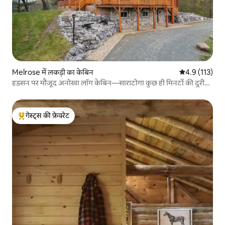
Melrose में लकड़ी का केबिन
औसत रेटिंग 5 में
4.9 (113)
हडसन पर मौजूद अनोखा लॉग केबिन—साराटोगा कुछ ही मिनटों की दूरी
पर
गेस्ट्स की फ़ेवरेट
गेस्ट्स का टॉप फ़ेवरेट