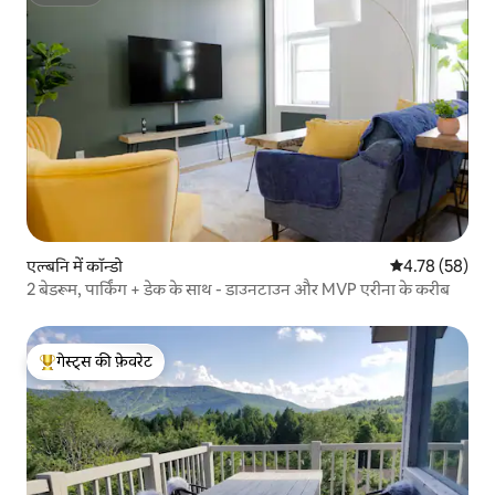
एल्बनि में कॉन्डो
औसत रेटिंग 5 में 
4.78 (58)
2 बेडरूम, पार्किंग + डेक के साथ - डाउनटाउन और MVP एरीना के करीब
गेस्ट्स की फ़ेवरेट
गेस्ट्स का टॉप फ़ेवरेट