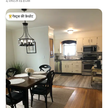
द लिटिल रेड हाउस
गेस्ट्स की फ़ेवरेट
गेस्ट्स का टॉप फ़ेवरेट