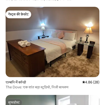
गेस्ट्स की फ़ेवरेट
गेस्ट्स की फ़ेवरेट
एल्बनि में कॉन्डो
औसत रेटिंग 5 में 
4.86 (28)
The Dove: एक शांत बड़ा स्टूडियो, निजी बाथरूम
सुपरहोस्ट
सुपरहोस्ट