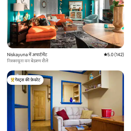
Niskayuna में अपार्टमेंट
औसत रेटिंग 5 में 
5.0 (142)
निस्कायूना वन बेडरूम शैले
गेस्ट्स की फ़ेवरेट
गेस्ट्स का टॉप फ़ेवरेट