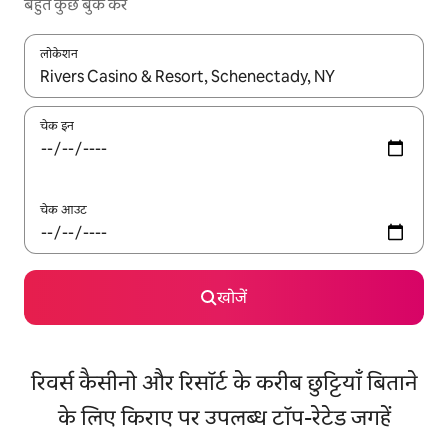
बहुत कुछ बुक करें
लोकेशन
नतीजों के उपलब्ध होने पर, अप और डाउन 'ऐरो की' का इस्तेमाल करके नेविगेट करें
चेक इन
चेक आउट
खोजें
रिवर्स कैसीनो और रिसॉर्ट के करीब छुट्टियाँ बिताने
के लिए किराए पर उपलब्ध टॉप-रेटेड जगहें