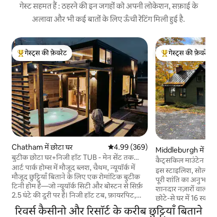
गेस्ट सहमत हैं : ठहरने की इन जगहों को अपनी लोकेशन, सफ़ाई के
अलावा और भी कई बातों के लिए ऊँची रेटिंग मिली हुई है.
गेस्ट्स की फ़ेवरेट
गेस्ट्स की फ़ेवरेट
गेस्ट्स का टॉप फ़ेवरेट
गेस्ट्स का टॉप फ़ेवरेट
Chatham में छोटा घर
औसत रेटिंग 5 में से 4.99, 369 समीक्षाएँ
4.99 (369)
Middleburgh में लकड
बुटीक छोटा घर+निजी हॉट TUB - मेन सेंट तक
कैट्सकिल माउंटेन केबिन
पैदल चलें
आर्ट पार्क होम्स में मौजूद ब्लश, चैथम, न्यूयॉर्क में
स्कायलाइट्स
इस स्टाइलिश, सोलर-एनर
मौजूद छुट्टियाँ बिताने के लिए एक रोमांटिक बुटीक
पूरी शांति का अनुभव कर
टिनी होम है—जो न्यूयॉर्क सिटी और बोस्टन से सिर्फ़
शानदार नज़ारों वाली जं
2.5 घंटे की दूरी पर है। निजी हॉट टब, फ़ायरपिट,
छोटे-से घर में 16 स्का
सपनों जैसे लॉफ़्ट लाउंज, आलिशान क्वीन बेड, पूरी
विश्व स्तरीय तारों के न
रिवर्स कैसीनो और रिसॉर्ट के करीब छुट्टियाँ बिताने
तरह सुसज्जित रसोई और पूरी जगह में सोच-समझकर
अपनी व्यस्त ज़िंदगी 