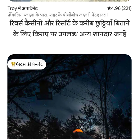
Troy में अपार्टमेंट
औसत रेटिंग 5 में स
4.96 (221)
फ़्रैंकलिन प्लाज़ा के पास, शहर के बीचोंबीच लग्ज़री पेंटहाउस।
रिवर्स कैसीनो और रिसॉर्ट के करीब छुट्टियाँ बिताने
के लिए किराए पर उपलब्ध अन्य शानदार जगहें
गेस्ट्स की फ़ेवरेट
गेस्ट्स का टॉप फ़ेवरेट