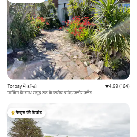
गेस्ट्स का टॉप फ़ेवरेट
Torbay में कॉन्डो
औसत रेटिंग 5 में स
4.99 (164)
पार्किंग के साथ समुद्र तट के करीब ग्राउंड फ़्लोर फ़्लैट
गेस्ट्स की फ़ेवरेट
गेस्ट्स का टॉप फ़ेवरेट