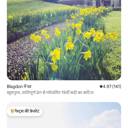
Blagdon में घर
औसत रेटिंग 5 में स
4.97 (141)
खुशनुमा, शांतिपूर्ण ढंग से परिवर्तित 19वीं सदी का कॉटेज
गेस्ट्स की फ़ेवरेट
गेस्ट्स का टॉप फ़ेवरेट