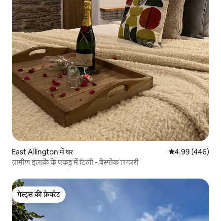
East Allington में घर
औसत रेटिंग 5 में स
4.99 (446)
ग्रामीण इलाके के एकड़ में टिली - बेस्पोक लग्ज़री
गेस्ट्स की फ़ेवरेट
गेस्ट्स की फ़ेवरेट