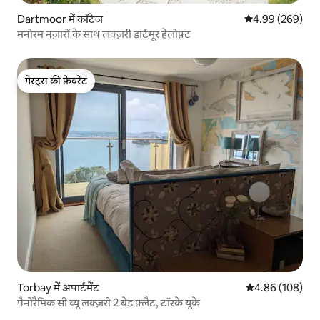
Dartmoor में कॉटेज
औसत रेटिंग 5 में स
4.99 (269)
मनोरम नज़ारों के साथ लक्ज़री डार्टमूर हेलोफ़्ट
गेस्ट्स की फ़ेवरेट
गेस्ट्स की फ़ेवरेट
Torbay में अपार्टमेंट
औसत रेटिंग 5 में स
4.86 (108)
पैनोरैमिक सी व्यू लक्ज़री 2 बेड फ़्लैट, टॉरके यूके