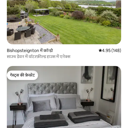
Bishopsteignton में कॉन्डो
औसत रेटिंग 5 में स
4.95 (148)
साउथ डेवन में वॉटरफ़ील्ड हाउस में एनेक्स
गेस्ट्स की फ़ेवरेट
गेस्ट्स की फ़ेवरेट