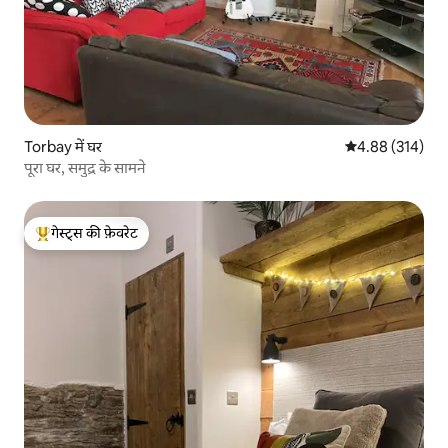
Torbay में घर
औसत रेटिंग 5 में स
4.88 (314)
पूरा घर, समुद्र के सामने
गेस्ट्स की फ़ेवरेट
गेस्ट्स का टॉप फ़ेवरेट