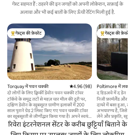
गेस्ट सहमत हैं : ठहरने की इन जगहों को अपनी लोकेशन, सफ़ाई के
अलावा और भी कई बातों के लिए ऊँची रेटिंग मिली हुई है.
गेस्ट्स की फ़ेवरेट
गेस्ट्स की फ़ेवरेट
गेस्ट्स का टॉप फ़ेवरेट
गेस्ट्स का टॉप फ़ेवरेट
Torquay में पवन चक्की
औसत रेटिंग 5 में से 4.96, 98 समीक्षाएँ
4.96 (98)
Poltimore में लकड़ी 
दो लोगों के लिए क्विर्की डेवोन पवन चक्की टॉवर
द हिडअवे में द डेन
टॉर्कवे के समुद्र तटों से महज़ चार मील की दूरी पर,
निजी फ़ार्मलैंड और प्रा
दक्षिण डेवोन के खूबसूरत ग्रामीण इलाकों में 200
दायरे में बसा हुआ, द ड
साल पुराने ग्रेड 2 लिस्ट किए गए पवन चक्की टॉवर
अभयारण्य है, जिसे आप
का खूबसूरती से जीर्णोद्धार किया गया है। अपने स्वयं
लेने और प्रकृति, खुद 
के पाँच एकड़ के मैदान में सेट करें, जिसमें कोई पड़ोसी
जुड़ने में मदद करने के
रिवेरा इंटरनेशनल सेंटर के करीब छुट्टियाँ बिताने के
नहीं है, और दरवाज़े के ठीक बाहर पार्किंग है, यह दो
सबसे ज़्यादा मायने रखत
लोगों के लिए विचित्र, शांतिपूर्ण आवास प्रदान करता
लिए किराए पर उपलब्ध जगहों के लिए लोकप्रिय
की निरंतर गति कम हो 