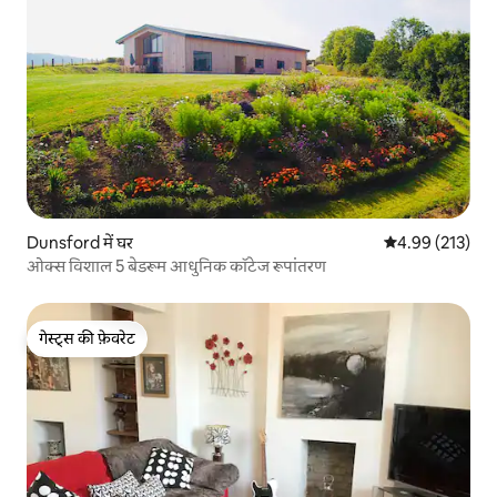
Dunsford में घर
औसत रेटिंग 5 में स
4.99 (213)
ओक्स विशाल 5 बेडरूम आधुनिक कॉटेज रूपांतरण
गेस्ट्स की फ़ेवरेट
गेस्ट्स की फ़ेवरेट