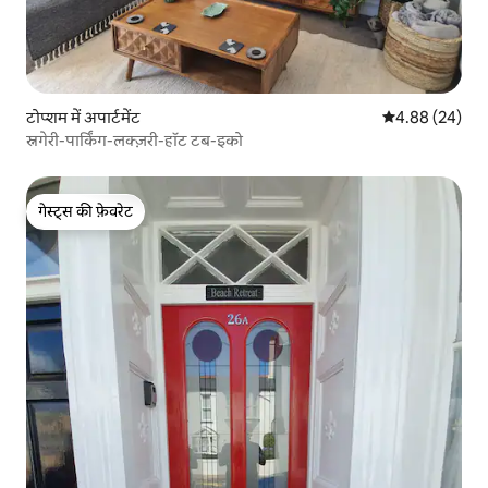
टोप्शम में अपार्टमेंट
औसत रेटिंग 5 में 
4.88 (24)
स्नगेरी-पार्किंग-लक्ज़री-हॉट टब-इको
गेस्ट्स की फ़ेवरेट
गेस्ट्स की फ़ेवरेट