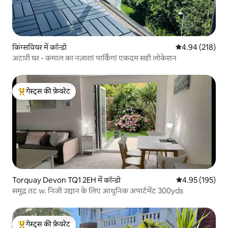
किंग्सवियर में कॉन्डो
औसत रेटिंग 5 में स
4.94 (218)
अटारी घर - कमाल का नज़ारा! पार्किंग! एकदम सही लोकेशन
गेस्ट्स की फ़ेवरेट
गेस्ट्स का टॉप फ़ेवरेट
Torquay Devon TQ1 2EH में कॉन्डो
औसत रेटिंग 5 में स
4.95 (195)
समुद्र तट w. निजी उद्यान के लिए आधुनिक अपार्टमेंट 300yds
गेस्ट्स की फ़ेवरेट