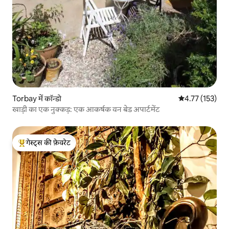
Torbay में कॉन्डो
औसत रेटिंग 5 में स
4.77 (153)
खाड़ी का एक नुक्कड़: एक आकर्षक वन बेड अपार्टमेंट
गेस्ट्स की फ़ेवरेट
गेस्ट्स का टॉप फ़ेवरेट