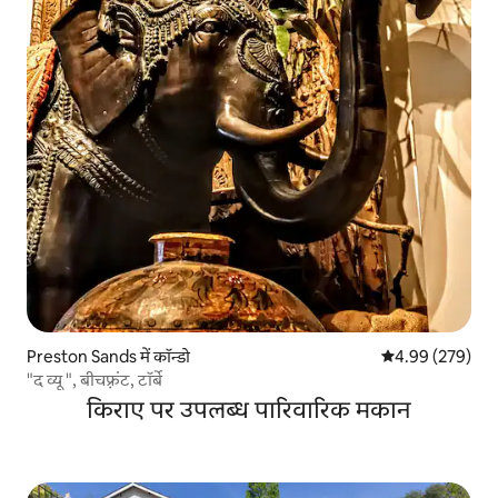
Preston Sands में कॉन्डो
औसत रेटिंग 5 में स
4.99 (279)
"द व्यू ", बीचफ़्रंट, टॉर्बे
किराए पर उपलब्ध पारिवारिक मकान