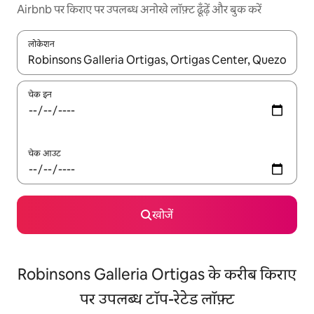
Airbnb पर किराए पर उपलब्ध अनोखे लॉफ़्ट ढूँढ़ें और बुक करें
लोकेशन
नतीजों के उपलब्ध होने पर, अप और डाउन 'ऐरो की' का इस्तेमाल करके नेविगेट करें
चेक इन
चेक आउट
खोजें
Robinsons Galleria Ortigas के करीब किराए
पर उपलब्ध टॉप-रेटेड लॉफ़्ट