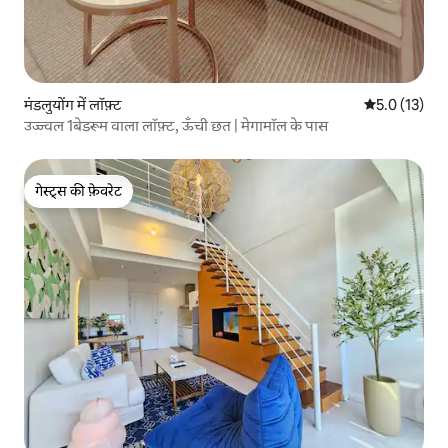
मंडलुयोंग में लॉफ़्ट
औसत रेटिंग 5 मे
5.0 (13)
उज्ज्वल 1बेडरूम वाला लॉफ़्ट, ऊँची छत | मेगामॉल के पास
गेस्ट्स की फ़ेवरेट
गेस्ट्स की फ़ेवरेट