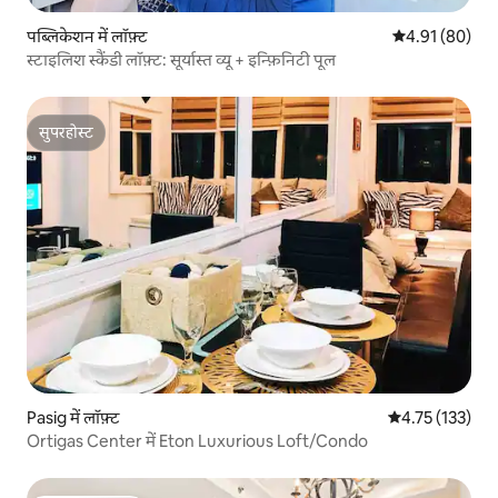
पब्लिकेशन में लॉफ़्ट
औसत रेटिंग 5 में 
4.91 (80)
स्टाइलिश स्कैंडी लॉफ़्ट: सूर्यास्त व्यू + इन्फ़िनिटी पूल
सुपरहोस्ट
सुपरहोस्ट
Pasig में लॉफ़्ट
औसत रेटिंग 5 में स
4.75 (133)
Ortigas Center में Eton Luxurious Loft/Condo