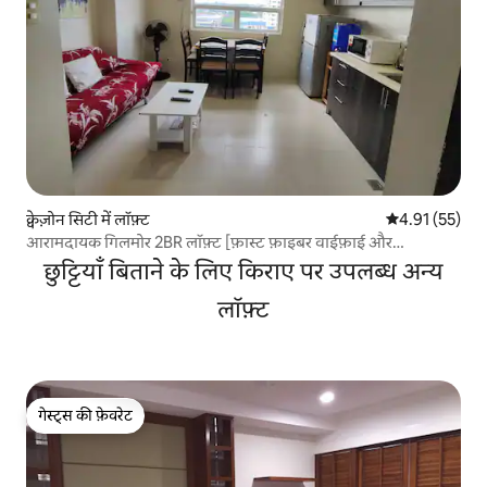
क्वेज़ोन सिटी में लॉफ़्ट
औसत रेटिंग 5 में 
4.91 (55)
आरामदायक गिलमोर 2BR लॉफ़्ट [फ़ास्ट फ़ाइबर वाईफ़ाई और
नेटफ़्लिक्स]
छुट्टियाँ बिताने के लिए किराए पर उपलब्ध अन्य
लॉफ़्ट
गेस्ट्स की फ़ेवरेट
गेस्ट्स की फ़ेवरेट