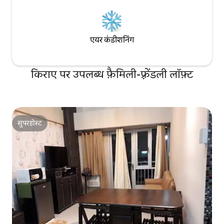
एयर कंडीशनिंग
किराए पर उपलब्ध फ़ैमिली-फ़्रेंडली लॉफ़्ट
सुपरहोस्ट
सुपरहोस्ट