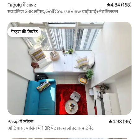
Taguig में लॉफ़्ट
औसत रेटिंग 5 में स
4.84 (168)
स्टाइलिश 2BR लॉफ़्ट,GolfCourseView वाईफ़ाई+नेटफ़्लिक्स
गेस्ट्स की फ़ेवरेट
गेस्ट्स की फ़ेवरेट
Pasig में लॉफ़्ट
औसत रेटिंग 5 में 
4.98 (96)
ओर्टिगास, पासिग में 1 BR पेंटहाउस लॉफ़्ट अपार्टमेंट