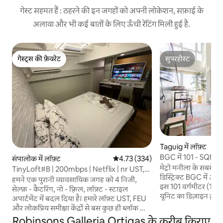
गेस्ट सहमत हैं : ठहरने की इन जगहों को अपनी लोकेशन, सफ़ाई के
अलावा और भी कई बातों के लिए ऊँची रेटिंग मिली हुई है.
गेस्ट्स की फ़ेवरेट
सुपरहोस्ट
गेस्ट्स की फ़ेवरेट
सुपरहोस्ट
Taguig में लॉफ़्ट
BGC में 101 - SQM | 
संपालोक में लॉफ़्ट
औसत रेटिंग 5 में से 4.73, 334 समीक्षाएँ
4.73 (334)
का ऐक्सेस
मेट्रो मनीला के सबसे 
TinyLoft#B | 200mbps | Netflix | nr UST,
डिस्ट्रिक्ट BGC में आपका स्वागत
FIRE, PRC
हमने एक पुरानी व्यावसायिक जगह को 4 निजी,
इस 101 वर्गमीटर (1,087
सेल्फ़ - कैटरिंग, नो - फ़्रिल, लॉफ़्ट - स्टाइल
यूनिट का डिज़ाइन ट्रॉप
अपार्टमेंट में बदल दिया है। हमारे लॉफ़्ट UST, FEU
और यहाँ से मनीला गोल्फ़
और लोकप्रिय समीक्षा केंद्रों से बस कुछ ही ब्लॉक की
नज़ारा दिखता है। साफ़ मौ
दूरी पर हैं। UST के P. Noval Gate से/बस 3 मिनट
Robinsons Galleria Ortigas के करीब किराए