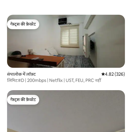
गेस्ट्स की फ़ेवरेट
गेस्ट्स की फ़ेवरेट
संपालोक में लॉफ़्ट
औसत रेटिंग 5 में स
4.82 (326)
लिमिट#D | 200mbps | Netflix | UST, FEU, PRC नहीं
गेस्ट्स की फ़ेवरेट
गेस्ट्स की फ़ेवरेट