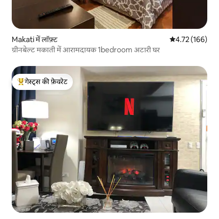
Makati में लॉफ़्ट
औसत रेटिंग 5 में स
4.72 (166)
ग्रीनबेल्ट मकाती में आरामदायक 1bedroom अटारी घर
गेस्ट्स की फ़ेवरेट
गेस्ट्स का टॉप फ़ेवरेट