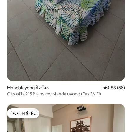
Mandaluyong में लॉफ़्ट
औसत रेटिंग 5 में 
4.88 (56)
Citylofts 215 Plainview Mandaluyong (FastWiFi)
गेस्ट्स की फ़ेवरेट
गेस्ट्स की फ़ेवरेट