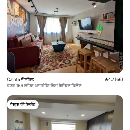
Cainta में लॉफ़्ट
औसत रेटिंग 5 में
4.7 (66)
बजट 1BR लॉफ़्ट अपार्टमेंट कैंटा कैम्ब्रिज विलेज
गेस्ट्स की फ़ेवरेट
गेस्ट्स की फ़ेवरेट