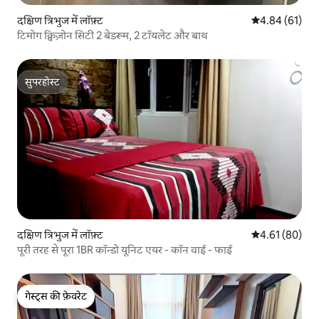
दक्षिण त्रिभुज में लॉफ़्ट
औसत रेटिंग 5 में 
4.84 (61)
टिमोग क्विज़ोन सिटी 2 बेडरूम, 2 टॉयलेट और बाथ
सुपरहोस्ट
सुपरहोस्ट
दक्षिण त्रिभुज में लॉफ़्ट
औसत रेटिंग 5 में 
4.61 (80)
पूरी तरह से पूरा 1BR कॉन्डो यूनिट एयर - कॉन वाई - फाई
गेस्ट्स की फ़ेवरेट
गेस्ट्स की फ़ेवरेट