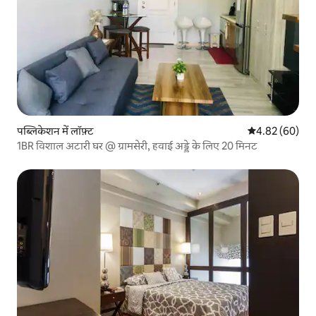
पब्लिकेशन में लॉफ़्ट
औसत रेटिंग 5 में 
4.82 (60)
1BR विशाल अटारी घर @ ग्रामसेरी, हवाई अड्डे के लिए 20 मिनट