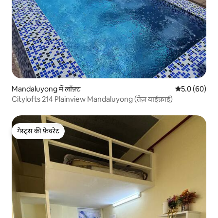
Mandaluyong में लॉफ़्ट
औसत रेटिंग 5 में
5.0 (60)
Citylofts 214 Plainview Mandaluyong (तेज़ वाईफ़ाई)
गेस्ट्स की फ़ेवरेट
गेस्ट्स की फ़ेवरेट