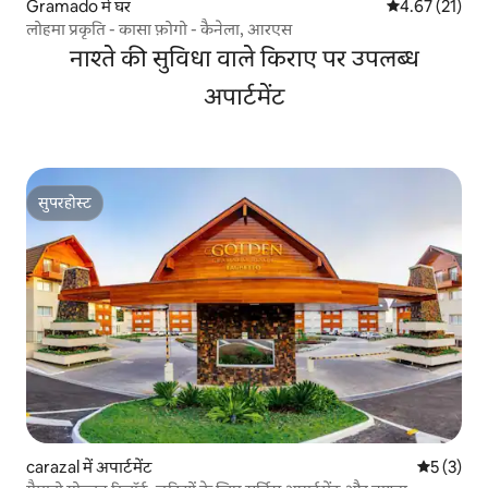
Gramado में घर
औसत रेटिंग 5 में 
4.67 (21)
लोहमा प्रकृति - कासा फ़ोगो - कैनेला, आरएस
नाश्ते की सुविधा वाले किराए पर उपलब्ध
अपार्टमेंट
सुपरहोस्ट
सुपरहोस्ट
carazal में अपार्टमेंट
औसत रेटिंग 5
5 (3)