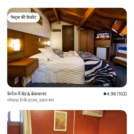
गेस्ट्स की फ़ेवरेट
गेस्ट्स की फ़ेवरेट
केनेल में बेड & ब्रेकफ़ास्ट
औसत रेटिंग 5 में स
4.96 (102)
पोसाडा हेन्के हाउस, डबल रूम