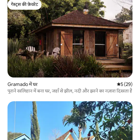
गेस्ट्स की फ़ेवरेट
गेस्ट्स की फ़ेवरेट
Gramado में घर
औसत रेटिंग 5 
5 (29)
पुराने खलिहान में बना घर, जहाँ से झील, नदी और झरने का नज़ारा दिखता है