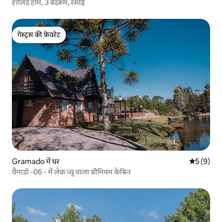
हॉलिडे होम, 3 बेडरूम, रसोई
गेस्ट्स की फ़ेवरेट
गेस्ट्स की फ़ेवरेट
Gramado में घर
औसत रेटिंग 5
5 (9)
ग्रैमाडो -06 - में लेक व्यू वाला प्रीमियम केबिन