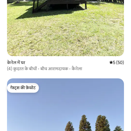
केनेल में घर
औसत रेटिंग 5 
5 (50)
(4) कुदरत के बीचों - बीच आरामदायक - कैनेला
गेस्ट्स की फ़ेवरेट
गेस्ट्स की फ़ेवरेट