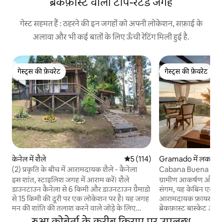
ब्रेकफ़ास्ट वाली टॉप-रेटेड जगह
गेस्ट सहमत हैं : ठहरने की इन जगहों को अपनी लोकेशन, सफ़ाई के
अलावा और भी कई बातों के लिए ऊँची रेटिंग मिली हुई है.
गेस्ट्स की फ़ेवरेट
गेस्ट्स की फ़ेवरेट
गेस्ट्स की फ़ेवरेट
गेस्ट्स की फ़ेवरेट
केनेल में शैले
औसत रेटिंग 5 में से 5, 114 समीक्षाएँ
5 (114)
Gramado में लकड़ी क
(2) प्रकृति के बीच में आरामदायक शैले - कैनेला
Cabana Buena Vista 
इस शांत, स्टाइलिश जगह में आराम करें। शैले
ग्रामीण आकर्षण और अ
डाउनटाउन कैनेला से 6 किमी और डाउनटाउन ग्रैमाडो
संगम, यह केबिन एक अ
से 15 किमी की दूरी पर एक लोकेशन पर है। यह जगह
आरामदायक फ़ायरप्ले
मन की शांति की तलाश करने वाले जोड़े के लिए
ब्रेकफ़ास्ट बास्केट और
एकदम सही है। इसमें एयर कंडीशनिंग (हीटिंग और
जो आपकी यादों में हम
रुआ कोबेर्ता के करीब किराए पर उपलब्ध