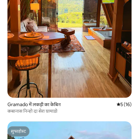
Gramado में लकड़ी का केबिन
औसत रेटिंग 5 
5 (16)
कबानास निन्हो दा सेरा ग्रामाडो
सुपरहोस्ट
सुपरहोस्ट