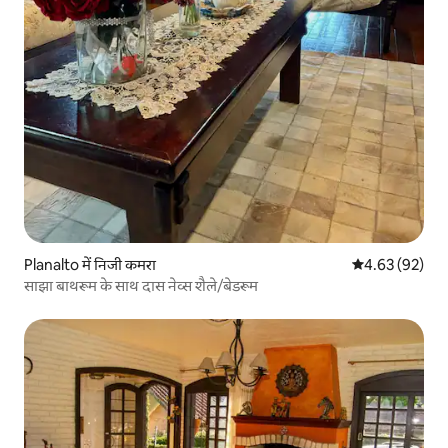
Planalto में निजी कमरा
औसत रेटिंग 5 में 
4.63 (92)
साझा बाथरूम के साथ दास नेव्स शैले/बेडरूम