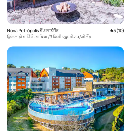
Nova Petrópolis में अपार्टमेंट
औसत रेटिंग 5 
5 (10)
क्विंटल डो गार्निज़े-साबिया /3 किमी एक्वामोशन/स्नोलैंड