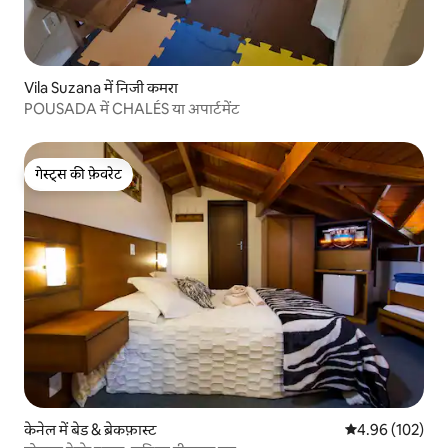
Vila Suzana में निजी कमरा
POUSADA में CHALÉS या अपार्टमेंट
गेस्ट्स की फ़ेवरेट
गेस्ट्स की फ़ेवरेट
केनेल में बेड & ब्रेकफ़ास्ट
औसत रेटिंग 5 में स
4.96 (102)