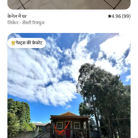
केनेल में घर
औसत रेटिंग 5 में 
4.96 (99)
लिकेन - सेंसरी रिफ्यूज
गेस्ट्स की फ़ेवरेट
गेस्ट्स का टॉप फ़ेवरेट