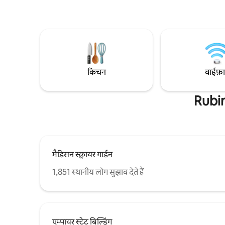
होटलों में 
सुरक्षित इलाकों में से एक। अपार्टमेंट अच्छी तरह से
सजीले स्टूड
डिज़ाइन किया गया है और इसमें आपकी यात्रा, चादरें,
न्यू जर्सी के
तौलिए, बर्तन, पैन, फ़्रिज वगैरह के लिए आपकी
ज़रूरत की हर चीज़ मौजूद है।
किचन
वाईफ़
Rubin
मैडिसन स्क्वायर गार्डन
1,851 स्थानीय लोग सुझाव देते हैं
एम्पायर स्टेट बिल्डिंग