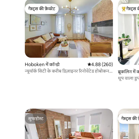
गेस्ट्स की फ़ेवरेट
गेस्ट्स 
गेस्ट्स की फ़ेवरेट
गेस्ट्स का 
Hoboken में कॉन्डो
औसत रेटिंग 5 में से 4.88, 260
4.88 (260)
न्यूयॉर्क सिटी के करीब डिज़ाइनर रिनोवेटेड होबोकन 1
ब्रूकलिन में 
बेड
धूप वाला डु
ऑफ़िस है
सुपरहोस्ट
गेस्ट्स की 
सुपरहोस्ट
गेस्ट्स की 