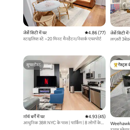
जेर्से सिटी में घर
औसत रेटिंग 5 में से 4.86, 77
4.86 (77)
जेर्से सिटी में
स्टाइलिश स्टे ~20 मिनट मैनहैटन/नेवार्क एयरपोर्ट
लग्ज़री 3बे
आसान पहुँच
सुपरहोस्ट
गेस्ट्स 
सुपरहोस्ट
गेस्ट्स का 
नॉर्थ बर्गें में घर
औसत रेटिंग 5 में से 4.93, 45
4.93 (45)
आधुनिक 3BR NYC के पास | पार्किंग | 8 लोगों के
Weehawken
सोने की जगह | परिवार
टाइम स्क्वे