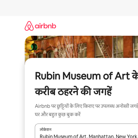
इसे
छोड़कर
सीधा
कॉन्टेंट
पर
जाएँ
Rubin Museum of Art क
करीब ठहरने की जगहें
Airbnb पर छुट्टियों के लिए किराए पर उपलब्ध अनोखी जगहे
घर और बहुत कुछ बुक करें
लोकेशन
नतीजों के उपलब्ध होने पर, अप और डाउन 'ऐरो की' का इस्तेमाल 