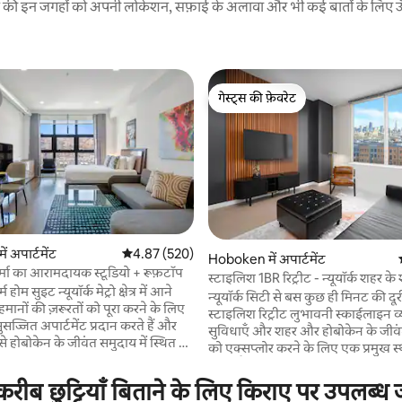
रने की इन जगहों को अपनी लोकेशन, सफ़ाई के अलावा और भी कई बातों के लिए ऊँची
गेस्ट्स की फ़ेवरेट
गेस्ट्स की फ़ेवरेट
 अपार्टमेंट
औसत रेटिंग 5 में से 4.87, 520 समीक्षाएँ
4.87 (520)
 समीक्षाएँ
Hoboken में अपार्टमेंट
र्मा का आरामदायक स्टूडियो + रूफ़टॉप
स्टाइलिश 1BR रिट्रीट - न्यूयॉर्क शहर क
 होम सुइट न्यूयॉर्क मेट्रो क्षेत्र में आने
नज़ारे
न्यूयॉर्क सिटी से बस कुछ ही मिनट की दू
ेहमानों की ज़रूरतों को पूरा करने के लिए
स्टाइलिश रिट्रीट लुभावनी स्काईलाइन व्
सुसज्जित अपार्टमेंट प्रदान करते हैं और
सुविधाएँ और शहर और होबोकेन के जीवंत 
 होबोकेन के जीवंत समुदाय में स्थित है।
को एक्सप्लोर करने के लिए एक प्रमुख स्
रूम वाले सुइट के विकल्प के रूप में,
करता है। डाउनटाउन होबोकेन में इस आधुनिक, होटल
ल और उन जागरूक व्यावसायिक यात्रियों
- शैली के अपार्टमेंट में लक्ज़री और सुव
 छुट्टियाँ बिताने के लिए किराए पर उपलब्ध जग
 सही हैं, जो हमेशा एक जैसे 4-स्टार
मिश्रण का अनुभव करें। चाहे आप यहाँ व्यवसाय के