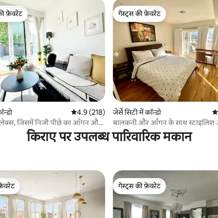
की फ़ेवरेट
गेस्ट्स की फ़ेवरेट
टॉप फ़ेवरेट
गेस्ट्स की फ़ेवरेट
 समीक्षाएँ
कॉन्डो
औसत रेटिंग 5 में से 4.9, 218 समीक्षाएँ
4.9 (218)
जेर्से सिटी में कॉन्डो
औस
प्लेक्स, जिसमें निजी पीछे का आँगन और
बालकनी और आँगन के साथ स्टाइलिश अपा
न्यूयॉर्क के लिए 20 मिनट
किराए पर उपलब्ध पारिवारिक मकान
फ़ेवरेट
गेस्ट्स की फ़ेवरेट
फ़ेवरेट
गेस्ट्स की फ़ेवरेट