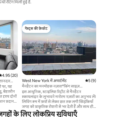
 रेटिंग मिली हुई है.
न्यूयॉर्क में 
गेस्ट्स की फ़ेवरेट
सुपरहोस्ट
मिडटाउन 2ड
गेस्ट्स की फ़ेवरेट
सुपरहोस्ट
इस स्टूडियो में दो अलग
सबवे और ट
मिनट। पेन 
34 हेराल्ड 
पैथ ट्रेन
मिनट: ∙ एम्प
पार्क, टाइम्स 
सेंट्रल पार्क रॉकफ़ेल
औसत रेटिंग 5 में से 4.95, 20 समीक्षाएँ
4.95 (20)
10 -20 मिनट 
West New York में अपार्टमेंट
औसत रेटिंग 5 में से 5, 
5 (9)
े शानदार
मार्केट, 91
मैनहैटन का मनमोहक नज़ारा*किंग साइज़
री पर, यह
बेड*पार्किंग*
यू, बेहतरीन
इस आधुनिक, स्टाइलिश रिट्रीट से मैनहैटन
दृश्य दोनों
स्कायलाइन के लुभावने मनोरम नज़ारों का अनुभव लें।
थान प्रदान
लिविंग रूम में फ़र्श से लेकर छत तक लगी खिड़कियाँ
जगह को प्राकृतिक रोशनी से भर देती हैं और साथ ही
िधा के सही
न्यूयॉर्क सिटी के प्रतिष्ठित स्कायलाइन की झलक
हों के लिए लोकप्रिय सुविधाएँ
दिखाती हैं। आराम के लिए डिज़ाइन किए गए,