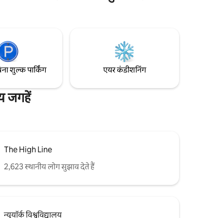
ीन डिज़ाइन
खूबसूरती से सजे घर में आराम फ़रमाएँ, फिर शहर के
ं और क्षेत्र
अविस्मरणीय नज़ारों का मज़ा लेते हुए खुली रूफ़टॉप
नी से ठहरने
पर पसर जाएँ। मैनहैटन से बस कुछ ही मिनट की दूरी
पर, यह व्यावसायिक और अवकाश यात्रियों, दोनों के
लिए एक बढ़िया ठिकाना है।
िना शुल्क पार्किंग
एयर कंडीशनिंग
 जगहें
The High Line
2,623 स्थानीय लोग सुझाव देते हैं
न्यूयॉर्क विश्वविद्यालय