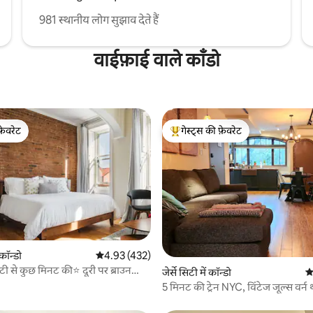
981 स्थानीय लोग सुझाव देते हैं
वाईफ़ाई वाले काँडो
फ़ेवरेट
गेस्ट्स की फ़ेवरेट
फ़ेवरेट
गेस्ट्स का टॉप फ़ेवरेट
 कॉन्डो
औसत रेटिंग 5 में से 4.93, 432 समीक्षाएँ
4.93 (432)
 समीक्षाएँ
िटी से कुछ मिनट की⭐ दूरी पर ब्राउन
जेर्से सिटी में कॉन्डो
औस
रता | मुफ़्त पार्किंग
5 मिनट की ट्रेन NYC, विंटेज जूल्स वर्न 