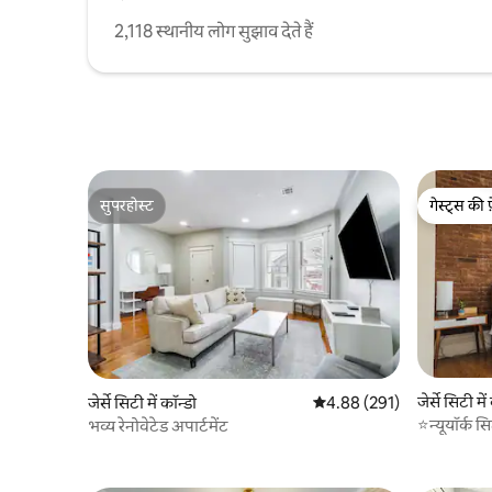
2,118 स्थानीय लोग सुझाव देते हैं
सुपरहोस्ट
गेस्ट्स की 
सुपरहोस्ट
गेस्ट्स की 
जेर्से सिटी में
जेर्से सिटी में कॉन्डो
औसत रेटिंग 5 में से 4.88, 291
4.88 (291)
⭐न्यूयॉर्क स
भव्य रेनोवेटेड अपार्टमेंट
स्टोन की सुंद