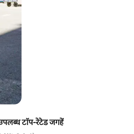
पलब्ध टॉप-रेटेड जगहें