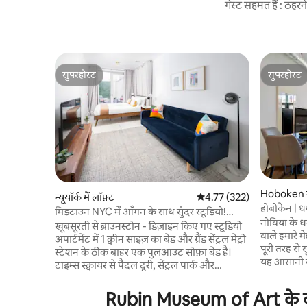
गेस्ट सहमत हैं : ठह
सुपरहोस्ट
सुपरहोस्ट
सुपरहोस्ट
सुपरहोस्ट
Hoboken में
न्यूयॉर्क में लॉफ़्ट
औसत रेटिंग 5 में से 4.77, 322
4.77 (322)
होबोकेन | ध
मिडटाउन NYC में आँगन के साथ सुंदर स्टूडियो!
नोविया के धर्म
#2202
खूबसूरती से ब्राउनस्टोन - डिज़ाइन किए गए स्टूडियो
वाले हमारे म
अपार्टमेंट में 1 क्वीन साइज़ का बेड और ग्रैंड सेंट्रल मेट्रो
पूरी तरह से 
स्टेशन के ठीक बाहर एक पुलआउट सोफ़ा बेड है।
यह आसानी से
टाइम्स स्क्वायर से पैदल दूरी, सेंट्रल पार्क और
हमारे एक बेड
मेट्रोपॉलिटन म्यूज़ियम ऑफ़ आर्ट से सीढ़ियाँ। इसके
स्टूडियो कप
चारों ओर कूल बार, रेस्टोरेंट और कॉफ़ी की जगहें हैं।
Rubin Museum of Art के करीब
के लिए एकदम
संयुक्त राष्ट्र के बगल में स्थित, इसलिए, NYC के सबसे