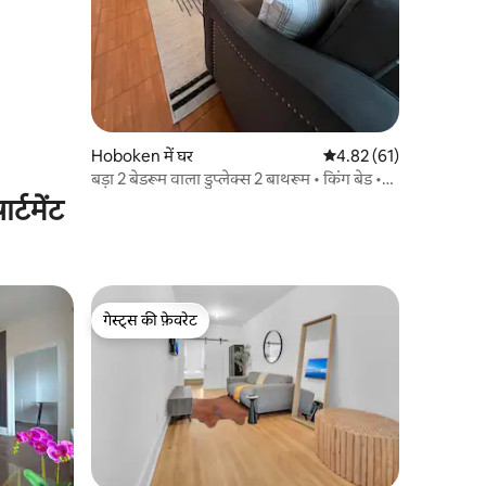
Hoboken में घर
औसत रेटिंग 5 में से 4.82, 6
4.82 (61)
बड़ा 2 बेडरूम वाला डुप्लेक्स 2 बाथरूम • किंग बेड •
NYC के पास
्टमेंट
गेस्ट्स की फ़ेवरेट
गेस्ट्स की फ़ेवरेट