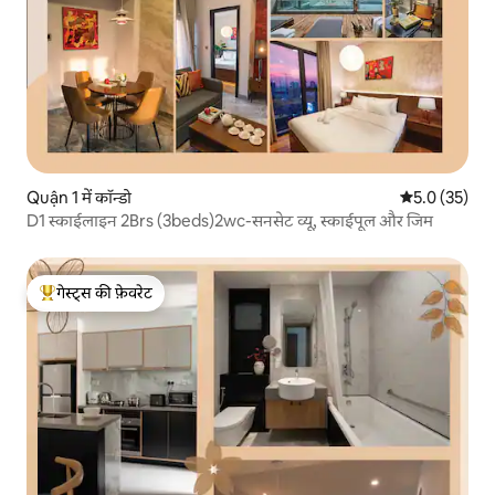
Quận 1 में कॉन्डो
औसत रेटिंग 5 मे
5.0 (35)
D1 स्काईलाइन 2Brs (3beds)2wc-सनसेट व्यू, स्काईपूल और जिम
गेस्ट्स की फ़ेवरेट
गेस्ट्स का टॉप फ़ेवरेट