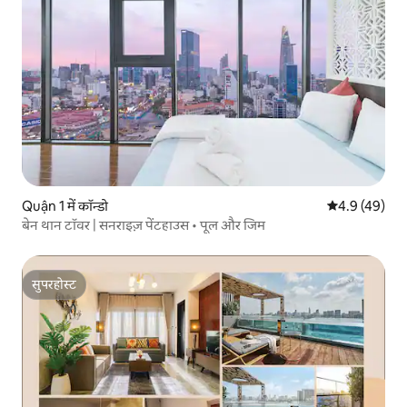
Quận 1 में कॉन्डो
औसत रेटिंग 5 में
4.9 (49)
बेन थान टॉवर | सनराइज़ पेंटहाउस • पूल और जिम
सुपरहोस्ट
सुपरहोस्ट