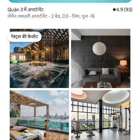
Quận 3 में अपार्टमेंट
औसत रेटिंग 5 में
4.9 (93)
लेमैन लक्ज़री अपार्टमेंट - 2 बेड, D3 - जिम, पूल -16
गेस्ट्स की फ़ेवरेट
गेस्ट्स की फ़ेवरेट