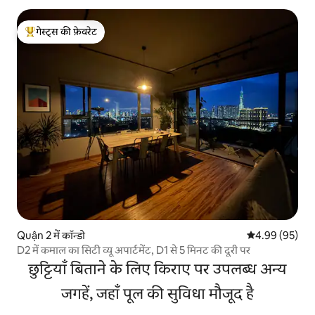
गेस्ट्स की फ़ेवरेट
गेस्ट्स का टॉप फ़ेवरेट
Quận 2 में कॉन्डो
औसत रेटिंग 5 में 
4.99 (95)
D2 में कमाल का सिटी व्यू अपार्टमेंट, D1 से 5 मिनट की दूरी पर
छुट्टियाँ बिताने के लिए किराए पर उपलब्ध अन्य
जगहें, जहाँ पूल की सुविधा मौजूद है