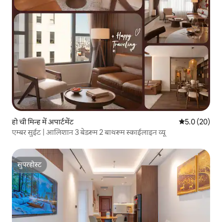
हो ची मिन्ह में अपार्टमेंट
औसत रेटिंग 5 में
5.0 (20)
एम्बर सुईट | आलिशान 3 बेडरूम 2 बाथरूम स्काईलाइन व्यू
सुपरहोस्ट
सुपरहोस्ट