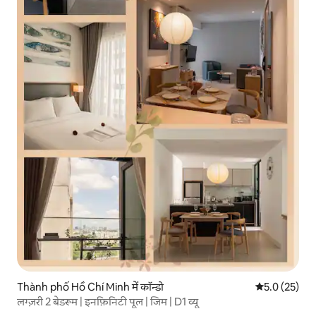
Thành phố Hồ Chí Minh में कॉन्डो
औसत रेटिंग 5 मे
5.0 (25)
लग्ज़री 2 बेडरूम | इनफ़िनिटी पूल | जिम | D1 व्यू