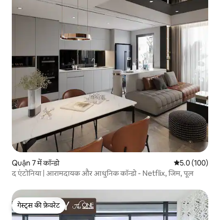
Quận 7 में कॉन्डो
औसत रेटिंग 5 में 
5.0 (100)
द एंटोनिया | आरामदायक और आधुनिक कॉन्डो - Netflix, जिम, पूल
गेस्ट्स की फ़ेवरेट
गेस्ट्स की फ़ेवरेट