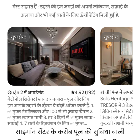
गेस्ट सहमत हैं : ठहरने की इन जगहों को अपनी लोकेशन, सफ़ाई के
अलावा और भी कई बातों के लिए ऊँची रेटिंग मिली हुई है.
सुपरहोस्ट
सुपरहोस्ट
सुपरहोस्ट
सुपरहोस्ट
हो ची मिन्ह में अपार्टमेंट
Quận 2 में अपार्टमेंट
औसत रेटिंग 5 में से 4.92, 192 समीक्षाएँ
4.92 (192)
Solis Heritage 3 बेडरू
मेट्रोपोल सिग्नेचर | शानदार नज़ारा • पूल और जिम
बिटेक्सको 1 मिनट
TRESOR में 3 बेडरूम 
हम आपके ठहरने के दौरान ये चीज़ें ऑफ़र करते हैं: 1.
लिविंग स्पेस - सिटी सेंटर अपार्टमेंट में एक बहु
✅ मुफ़्त नेटफ़्लिक्स और 100 से भी ज़्यादा चैनल 2.
विशाल जगह है, जिसमें 
✅ मुफ़्त स्वागत पानी 3. हर 3 दिनों में ✅ मुफ़्त साफ़ -
कुदरती रोशनी भरपूर मा
सफ़ाई 4. 7 रातों के रिज़र्वेशन के लिए ✅ मुफ़्त
हवादार बालकनी है, जह
एयरपोर्ट पिक - अप या ड्रॉप - ऑफ़ आपके घर के
साइगॉन सेंटर के करीब पूल की सुविधा वाली
है। 3 निजी बेडरूम, परि
रूप में, हम प्रदान करते हैं: 1. 🍳 किचन: स्टोव, फ़्रिज,