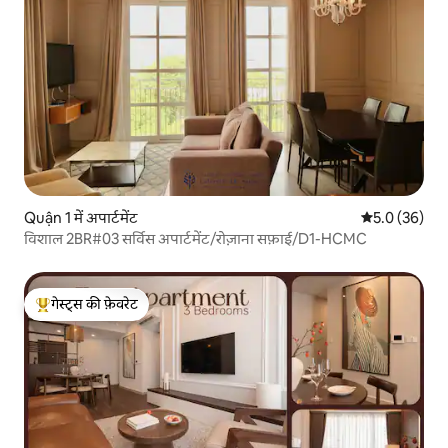
Quận 1 में अपार्टमेंट
औसत रेटिंग 5 में
5.0 (36)
विशाल 2BR#03 सर्विस अपार्टमेंट/रोज़ाना सफ़ाई/D1-HCMC
गेस्ट्स की फ़ेवरेट
गेस्ट्स का टॉप फ़ेवरेट