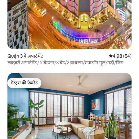
Quận 3 में अपार्टमेंट
औसत रेटिंग 5 में 
4.98 (54)
लक्ज़री अपार्टमेंट/ 2 बेडरूम/3 बेड/2 बाथरूम/रूफ़टॉप पूल/नदी/जिम
गेस्ट्स की फ़ेवरेट
गेस्ट्स की फ़ेवरेट