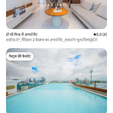
हो ची मिन्ह में अपार्टमेंट
औसत रेटिंग 5 म
5.0 (4)
हाईएंड 5*_मैडिसन 2 बेडरूम का अपार्टमेंट_रूफ़टॉप पूल/जिम@D1
गेस्ट्स की फ़ेवरेट
गेस्ट्स की फ़ेवरेट