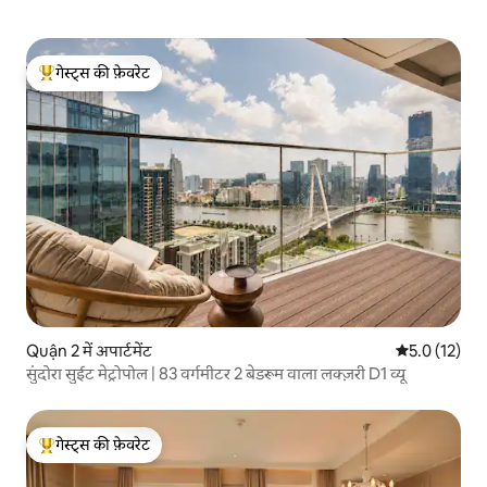
गेस्ट्स की फ़ेवरेट
गेस्ट्स का टॉप फ़ेवरेट
Quận 2 में अपार्टमेंट
औसत रेटिंग 5 मे
5.0 (12)
सुंदोरा सुईट मेट्रोपोल | 83 वर्गमीटर 2 बेडरूम वाला लक्ज़री D1 व्यू
गेस्ट्स की फ़ेवरेट
गेस्ट्स का टॉप फ़ेवरेट