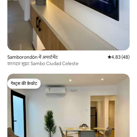
Samborondón में अपार्टमेंट
औसत रेटिंग 5 में 
4.83 (48)
शानदार सुइट Sambo Ciudad Celeste
गेस्ट्स की फ़ेवरेट
गेस्ट्स की फ़ेवरेट