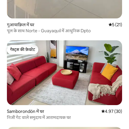
गुआयाक़िल में घर
औसत रेटिंग 5 
5 (21)
पूल के साथ Norte - Guayaquil में आधुनिक Dpto
गेस्ट्स की फ़ेवरेट
गेस्ट्स की फ़ेवरेट
Samborondón में घर
औसत रेटिंग 5 में 
4.97 (30)
निजी गेट वाले समुदाय में आरामदायक घर