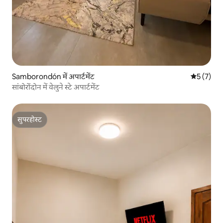
Samborondón में अपार्टमेंट
औसत रेटिंग 5
5 (7)
सांबोरोंदोन में वेलुने स्टे अपार्टमेंट
सुपरहोस्ट
सुपरहोस्ट