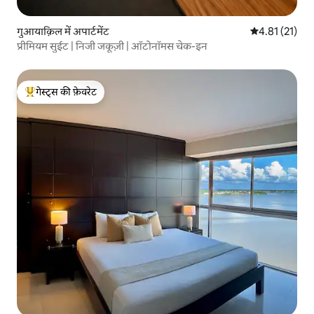
गुआयाक़िल में अपार्टमेंट
औसत रेटिंग 5 में
4.81 (21)
प्रीमियम सुईट | निजी जकूज़ी | ऑटोनॉमस चेक-इन
गेस्ट्स की फ़ेवरेट
गेस्ट्स का टॉप फ़ेवरेट