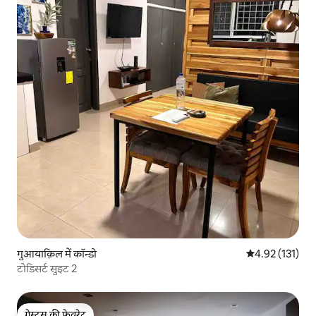
गुआयाक़िल में कॉन्डो
औसत रेटिंग 5 में स
4.92 (131)
टोडिसर्ट सुइट 2
गेस्ट्स की फ़ेवरेट