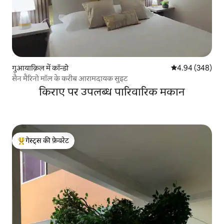
गुआयाक़िल में कॉन्डो
औसत रेटिंग 5 में स
4.94 (348)
सैन मैरिनो मॉल के करीब आरामदायक सुइट
किराए पर उपलब्ध पारिवारिक मकान
गेस्ट्स की फ़ेवरेट
गेस्ट्स का टॉप फ़ेवरेट