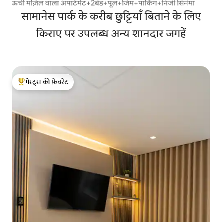
ऊँची मंज़िल वाला अपार्टमेंट+2बेड+पूल+जिम+पार्किंग+निजी सिनेमा
सामानेस पार्क के करीब छुट्टियाँ बिताने के लिए
किराए पर उपलब्ध अन्य शानदार जगहें
गेस्ट्स की फ़ेवरेट
गेस्ट्स का टॉप फ़ेवरेट