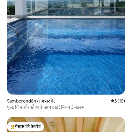
Samborondón में अपार्टमेंट
औसत रेटिंग 5 
5 (10)
पूल, जिम और स्क्वैश के साथ टाइटेनियम 3 बेडरूम
गेस्ट्स की फ़ेवरेट
गेस्ट्स का टॉप फ़ेवरेट