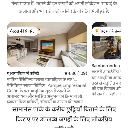
गेस्ट सहमत हैं : ठहरने की इन जगहों को अपनी लोकेशन, सफ़ाई के
अलावा और भी कई बातों के लिए ऊँची रेटिंग मिली हुई है.
गेस्ट्स की फ़ेवरेट
गेस्ट्स की फ़ेवरेट
गेस्ट्स की फ़ेवरेट
गेस्ट्स का टॉप फ़ेवरेट
Samborondón में कॉ
लग्ज़री अपार्टमेंट। पार्
गुआयाक़िल में कॉन्डो
औसत रेटिंग 5 में से 4.86, 109 समीक्षाएँ
4.86 (109)
यह आधुनिक अपार्टमेंट
पार्किंग पैसिफ़िक प्लाज़ा ग्वायाक्विल के साथ
तरह से संतुलित करता ह
आधुनिक सुइट
पैसिफ़िक प्लाज़ा बिल्डिंग, Parque Empresarial
को एक विशाल और आरा
Colón के इस आधुनिक सुइट में ठहरने के
की सबसे अच्छी जगह प्
आरामदायक और सुरक्षित अनुभव का 📝 मज़ा लें।
खिड़कियाँ इसे प्राकृत
व्यावसायिक यात्रियों, परिवारों या आराम की तलाश
बालकनी से एक शानदार
करने वाले पर्यटकों और एक उत्कृष्ट स्थान के लिए
सामानेस पार्क के करीब छुट्टियाँ बिताने के लिए
हैं। हवाई अड्डे से 10 
आदर्श। हर चीज़ के 🍽️ करीब: बैंक, रेस्टोरेंट, फ़ार्मेसी
स्थलों के करीब, सांबोरोंड
और ग्राउंड फ़्लोर पर एक मिनी - मार्केट। एयरपोर्ट
किराए पर उपलब्ध जगहों के लिए लोकप्रिय
स्थित है। आपकी निजी सुर
और मॉल डेल सोल से बस कुछ ही मिनट की दूरी पर
जिसमें एक्सेस फ़िल्टर औ