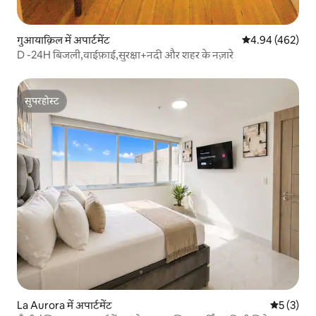
गुआयाक़िल में अपार्टमेंट
औसत रेटिंग 5 में स
4.94 (462)
D -24H बिजली,वाईफ़ाई,सुरक्षा+नदी और शहर के नज़ारे
सुपरहोस्ट
सुपरहोस्ट
La Aurora में अपार्टमेंट
औसत रेटिंग 5
5 (3)