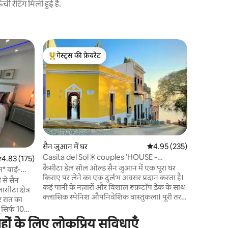
 रेटिंग मिली हुई है.
कैरोलिना मे
गेस्ट्स की फ़ेवरेट
गेस्ट्स
डॉक और गर्म
गेस्ट्स का टॉप फ़ेवरेट
गेस्ट्स का
विला जेड एक
जिसमें एक 
शांत लैगून 
और इस्ला वर
की दूरी पर 
पूरी तरह से
के लिए जनर
स्टार मेज़बा
सैन जुआन में घर
औसत रेटिंग 5 में से 4.95, 23
4.95 (235)
आरामदायक 
Casita del Sol☀️couples ’HOUSE -
सत रेटिंग 5 में से 4.83, 175 समीक्षाएँ
4.83 (175)
हूँ। आपका स
rooftop, पानी के नज़ारे
कैसीटा डेल सोल ओल्ड सैन जुआन में एक पूरा घर
न* वाई-
किराए पर लेने का एक दुर्लभ अवसर प्रदान करता है।
न
से सैन
कई पानी के नज़ारों और विशाल रूफ़टॉप डेक के साथ
ीटा क्षेत्र
क्लासिक स्पेनिश औपनिवेशिक वास्तुकला। पूरी तरह
और रात का
से हटाए गए सेकंडरी सुइट के साथ, यह दो जोड़ों के
लिए पर्याप्त विशाल हो सकता है या एक के लिए
 सैन जुआन
ों के लिए लोकप्रिय सुविधाएँ
पर्याप्त आरामदायक हो सकता है। एक शांत और