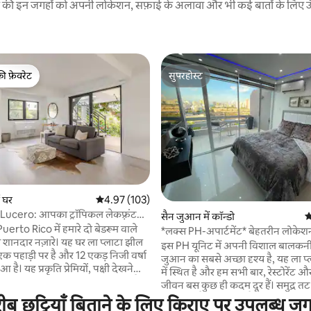
रने की इन जगहों को अपनी लोकेशन, सफ़ाई के अलावा और भी कई बातों के लिए ऊँची
की फ़ेवरेट
सुपरहोस्ट
टॉप फ़ेवरेट
सुपरहोस्ट
 समीक्षाएँ
ं घर
औसत रेटिंग 5 में से 4.97, 103 समीक्षाएँ
4.97 (103)
ucero: आपका ट्रॉपिकल लेकफ़्रंट
सैन जुआन में कॉन्डो
औ
uerto Rico में हमारे दो बेडरूम वाले
*लक्स PH-अपार्टमेंट* बेहतरीन लोकेश
 शानदार नज़ारे। यह घर ला प्लाटा झील
फ़ाई, वॉशिंग मशीन/ड्रायर 24/7 चेक इ
इस PH यूनिट में अपनी विशाल बालकनी 
 पहाड़ी पर है और 12 एकड़ निजी वर्षा
जुआन का सबसे अच्छा दृश्य है, यह ला प्लास
आ है। यह प्रकृति प्रेमियों, पक्षी देखने
में स्थित है और हम सभी बार, रेस्टोरेंट 
ोटोग्राफ़र के लिए एकदम सही जगह है।
जीवन बस कुछ ही कदम दूर हैं। समुद्र तट सिर्फ 10
 की पैदल यात्रा के निशान हैं और साथ
मिनट की पैदल दूरी पर है और (एसजेयू)
 छुट्टियाँ बिताने के लिए किराए पर उपलब्ध जगह
ॉइंट भी हैं जहाँ आप सूर्यास्त और