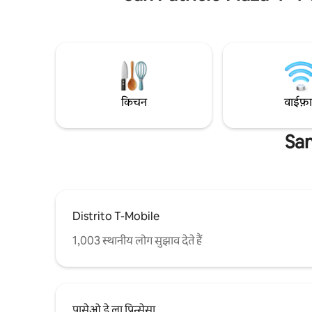
बिजली या पानी की कमी के बारे में चिंता करने की
सूर्योदय का आनंद ल
ज़रूरत नहीं है, यह कॉन्डो बिजली जनरेटर और कुंडों के
का इस्तेमाल 
साथ बैकअप है, इसलिए आपकी यात्रा को बाधित नहीं
करने के लिए 
किया जाना चाहिए। आपकी ज़रूरत की हर चीज़ यहाँ
इस्तेमाल कर
है! आपसे जल्द मुलाकात होगी🙏🏻
यात्रा का आन
किचन
वाईफ़
San
Distrito T-Mobile
1,003 स्थानीय लोग सुझाव देते हैं
पासेओ डे ला प्रिन्सेसा