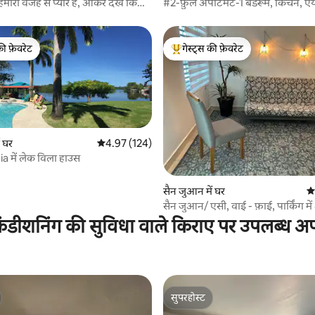
हमारी वजह से प्यार है, आकर देखें कि
#2-फ़ुल अपार्टमेंट-1 बेडरूम, किचन, ए
बेहतरीन लोकेशन
की फ़ेवरेट
गेस्ट्स की फ़ेवरेट
टॉप फ़ेवरेट
गेस्ट्स का टॉप फ़ेवरेट
ं घर
औसत रेटिंग 5 में से 4.97, 124 समीक्षाएँ
4.97 (124)
a में लेक विला हाउस
 समीक्षाएँ
सैन जुआन में घर
औस
सैन जुआन/ एसी, वाई - फ़ाई, पार्किंग 
अपार्टमेंट
ंडीशनिंग की सुविधा वाले किराए पर उपलब्ध अपार
सुपरहोस्ट
सुपरहोस्ट