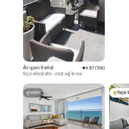
सैन जुआन में कॉन्डो
औसत रेटिंग 5 में से 4.87, 106
4.87 (106)
रिट्ज़ कोंडाडो बीच - हवाई अड्डे के पास
सुपरहोस्ट
गेस्ट्स 
सुपरहोस्ट
गेस्ट्स का 