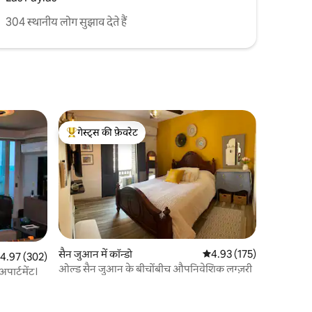
304 स्थानीय लोग सुझाव देते हैं
गेस्ट्स की फ़ेवरेट
गेस्ट्स का टॉप फ़ेवरेट
सैन जुआन में कॉन्डो
औसत रेटिंग 5 में से 4.93, 17
4.93 (175)
त रेटिंग 5 में से 4.97, 302 समीक्षाएँ
4.97 (302)
ओल्ड सैन जुआन के बीचोंबीच औपनिवेशिक लग्ज़री
पार्टमेंट।