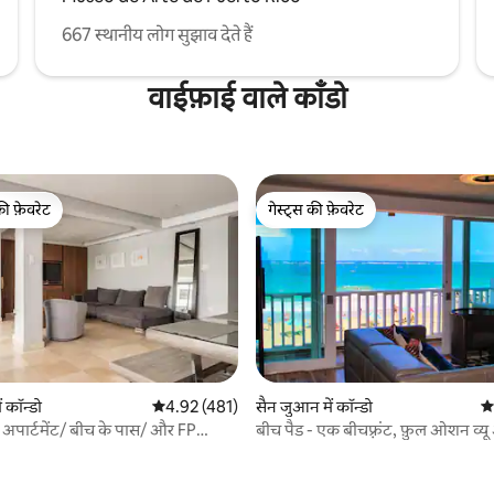
667 स्थानीय लोग सुझाव देते हैं
वाईफ़ाई वाले काँडो
की फ़ेवरेट
गेस्ट्स की फ़ेवरेट
टॉप फ़ेवरेट
गेस्ट्स की फ़ेवरेट
 कॉन्डो
औसत रेटिंग 5 में से 4.92, 481 समीक्षाएँ
4.92 (481)
सैन जुआन में कॉन्डो
औस
 अपार्टमेंट/ बीच के पास/ और FP
बीच पैड - एक बीचफ़्रंट, फ़ुल ओशन व्यू अ