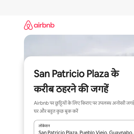
इसे
छोड़कर
सीधा
कॉन्टेंट
पर
जाएँ
San Patricio Plaza के
करीब ठहरने की जगहें
Airbnb पर छुट्टियों के लिए किराए पर उपलब्ध अनोखी जगहे
घर और बहुत कुछ बुक करें
लोकेशन
नतीजों के उपलब्ध होने पर, अप और डाउन 'ऐरो की' का इस्तेमाल 