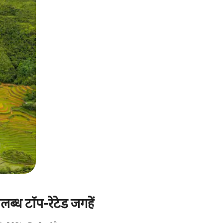
ब्ध टॉप-रेटेड जगहें