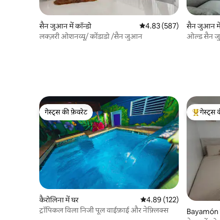
सैन जुआन में कॉन्डो
औसत रेटिंग 5 में से 4.83, 587
4.83 (587)
सैन जुआन में
लक्ज़री ओशनव्यू/ कोंडाडो /सैन जुआन
ओल्ड सैन जु
लोकेशन!
गेस्ट्स की फ़ेवरेट
गेस्ट्स 
गेस्ट्स की फ़ेवरेट
गेस्ट्स का 
कैरोलिना में घर
औसत रेटिंग 5 में से 4.89, 122
4.89 (122)
ट्रॉपिकल विला निजी पूल वाईफ़ाई और नेफ़्लिक्स
Bayamón मे