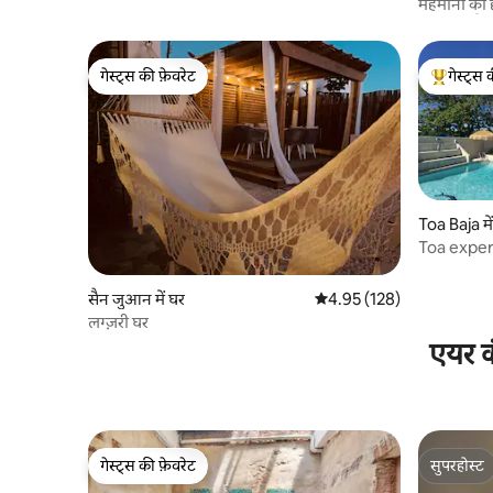
मेहमानों को 
ऐसा क्यों है।
गेस्ट्स की फ़ेवरेट
गेस्ट्स 
गेस्ट्स की फ़ेवरेट
गेस्ट्स का 
Toa Baja मे
Toa experi
सैन जुआन में घर
औसत रेटिंग 5 में से 4.95, 128
4.95 (128)
लग्ज़री घर
एयर क
गेस्ट्स की फ़ेवरेट
सुपरहोस्ट
गेस्ट्स की फ़ेवरेट
सुपरहोस्ट