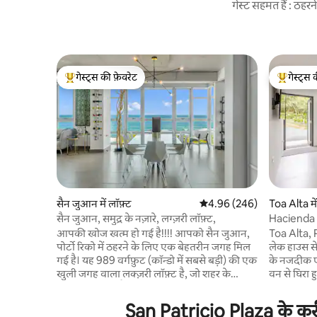
गेस्ट सहमत हैं : ठह
गेस्ट्स की फ़ेवरेट
गेस्ट्स 
गेस्ट्स का टॉप फ़ेवरेट
गेस्ट्स का 
सैन जुआन में लॉफ़्ट
औसत रेटिंग 5 में से 4.96, 246
4.96 (246)
Toa Alta मे
सैन जुआन, समुद्र के नज़ारे, लग्ज़री लॉफ़्ट,
Hacienda L
एस्केप
आपकी खोज खत्म हो गई है!!!! आपको सैन जुआन,
Toa Alta, P
पोर्टो रिको में ठहरने के लिए एक बेहतरीन जगह मिल
लेक हाउस से
गई है। यह 989 वर्गफ़ुट (कॉन्डो में सबसे बड़ी) की एक
के नजदीक एक
खुली जगह वाला लक्ज़री लॉफ़्ट है, जो शहर के
वन से घिरा हु
बीचोंबीच मौजूद है। कला के कई अनोखे टुकड़ों के
वालों और फ़
साथ एक बेहतरीन और सुस्वादु ढंग से सजाए गए
लगभग दो मील
San Patricio Plaza के करीब
लॉफ़्ट में खुद को शामिल करें। इसके अलावा, द्वीप पर
ही लुकआउट प