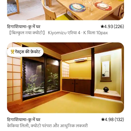
हिगाशियामा-कु में घर
औसत रेटिंग 5 में स
4.93 (226)
【बिल्कुल नया क्योटो】 Kiyomizu एरिया 4 ∙ K विला 10pax
गेस्ट्स की फ़ेवरेट
गेस्ट्स का टॉप फ़ेवरेट
हिगाशियामा-कु में घर
औसत रेटिंग 5 में स
4.98 (132)
केकिया लिली, क्योटो परंपरा और आधुनिक लक्जरी