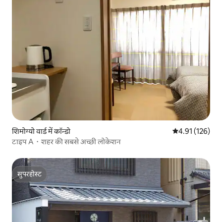
शिमोग्यो वार्ड में कॉन्डो
औसत रेटिंग 5 में स
4.91 (126)
टाइप A・शहर की सबसे अच्छी लोकेशन
सुपरहोस्ट
सुपरहोस्ट