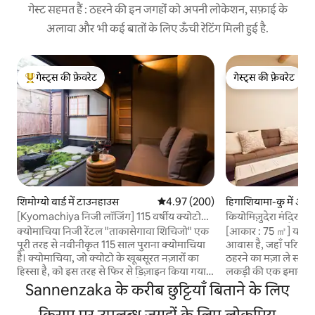
गेस्ट सहमत हैं : ठहरने की इन जगहों को अपनी लोकेशन, सफ़ाई के
अलावा और भी कई बातों के लिए ऊँची रेटिंग मिली हुई है.
गेस्ट्स की फ़ेवरेट
गेस्ट्स की फ़ेवरेट
गेस्ट्स का टॉप फ़ेवरेट
गेस्ट्स की फ़ेवरेट
शिमोग्यो वार्ड में टाउनहाउस
औसत रेटिंग 5 में से 4.97, 200 समीक्षाएँ
4.97 (200)
हिगाशियामा-कु में अपार्
[Kyomachiya निजी लॉजिंग] 115 वर्षीय क्योटो
कियोमिज़ुदेरा मंदिर के 
मचिया Takasegawa Shichijo
का नया क्योतो-शैली क
क्योमाचिया निजी रेंटल "ताकासेगावा शिचिजो" एक
[आकार : 75 ㎡] यह पूरी
गीओन-शिजो स्टेशन से 
पूरी तरह से नवीनीकृत 115 साल पुराना क्योमाचिया
आवास है, जहाँ परिव
क्योतो स्टेशन से सीधी 
है। क्योमाचिया, जो क्योटो के खूबसूरत नज़ारों का
ठहरने का मज़ा ले सकते 
हिस्सा है, को इस तरह से फिर से डिज़ाइन किया गया है
लकड़ी की एक इमारत है,
कि यह एक ऐसी इमारत बन गई है, जिसमें हवा का
टाउनहाउस का माहौल ह
Sannenzaka के करीब छुट्टियाँ बिताने के लिए
रिसाव बहुत कम होता है और जो गर्मी से अच्छी तरह
आरामदायक है। फ़र्स्ट फ
बचाती है। साथ ही, इसकी मूल संरचना को बरकरार
किराए पर उपलब्ध जगहों के लिए लोकप्रिय
एक छत पर बैठने की जग