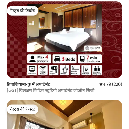
गेस्ट्स की फ़ेवरेट
गेस्ट्स की फ़ेवरेट
हिगाशियामा-कु में अपार्टमेंट
औसत रेटिंग 5 में स
4.79 (220)
[GST] विलक्षण लिटिल स्टूडियो अपार्टमेंट जीओन शिजो
गेस्ट्स की फ़ेवरेट
गेस्ट्स की फ़ेवरेट