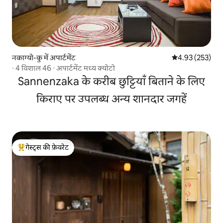
नकाग्यो-कु में अपार्टमेंट
औसत रेटिंग 5 में स
4.93 (253)
∙ 4 विशाल 46 ∙ अपार्टमेंट मध्य क्योटो
Sannenzaka के करीब छुट्टियाँ बिताने के लिए
किराए पर उपलब्ध अन्य शानदार जगहें
गेस्ट्स की फ़ेवरेट
गेस्ट्स का टॉप फ़ेवरेट