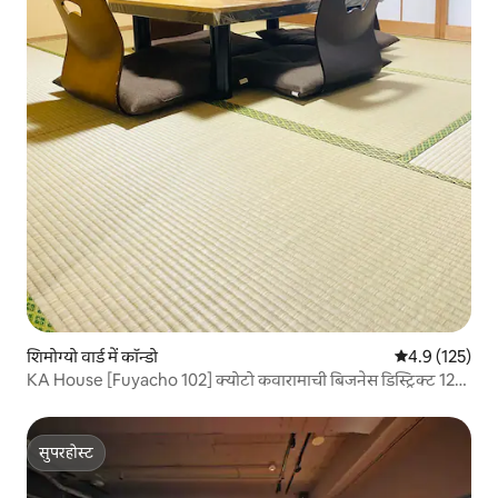
शिमोग्यो वार्ड में कॉन्डो
औसत रेटिंग 5 में 
4.9 (125)
KA House [Fuyacho 102] क्योटो कवारामाची बिजनेस डिस्ट्रिक्ट 12
मिनट सबवे करसुमा लाइन 6 मिनट केहन मेन लाइन 4 मिनट
सुपरहोस्ट
सुपरहोस्ट