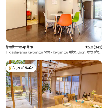
हिगाशियामा-कु में घर
औसत रेटिंग 5 में 
5.0 (343)
Higashiyama Kiyomizu आप - Kiyomizu मंदिर, Gion, शांत और
सुविधाजनक स्थान के लिए 15 मिनट की पैदल दूरी पर पूरी तरह से
नवीनीकृत पूरा घर
गेस्ट्स की फ़ेवरेट
गेस्ट्स का टॉप फ़ेवरेट