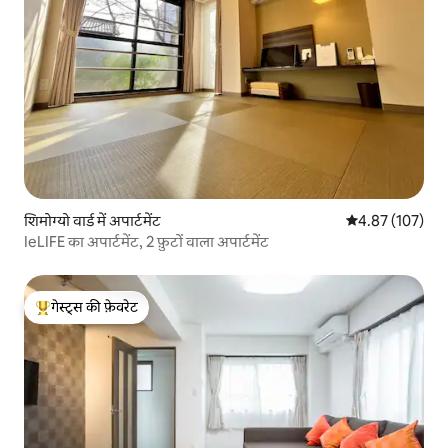
शिमोग्यो वार्ड में अपार्टमेंट
औसत रेटिंग 5 में स
4.87 (107)
IeLIFE का अपार्टमेंट, 2 फ़ुटों वाला अपार्टमेंट
गेस्ट्स की फ़ेवरेट
गेस्ट्स का टॉप फ़ेवरेट