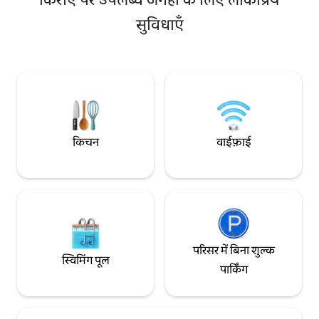
रखा गया है, ताकि आप क्योटो की अनोखी गर्म और
दिनों में बाहर नाश्ते का
सुविधाएँ
नम गर्मियों और बेहद ठंडी सर्दियों के दौरान आराम से
मुफ़्त वाई - फ़ाई उपलब्ध है सुविधाएँ नहाने क
ठहर सकें। फ़र्स्ट फ़्लोर पर मौजूद जापानी शैली वाले
शैम्पू, कंडीशनर, बॉडी वॉ
कमरे से, आप "त्सुयाजी" (*एक बगीचा जो एक चाय
कृपया सोने के कपड़े अप
वाले कमरे तक ले जाता है) की शैली में डिज़ाइन किया
निजी पार्किंग की सुविधा नहीं है। पहली
गया त्सुबो बगीचा देख सकते हैं। दालान में एक सोफ़ा
एयर कंडीशनर, लिविंग र
भी है, जहाँ आप आराम कर सकते हैं और त्सुबो बगीचे
टेबल, एयर प्यूरीफ़ायर किचन इंडक्शन कुकटॉप,
के नज़ारे का मज़ा ले सकते हैं। शाम के वक्त, आप
फ़्रिज, माइक्रोवेव, इले
रोशनी से जगमगाते त्सुबो गार्डन को देखते हुए आराम
बर्तन और थाली-कटोरियाँ ・वॉशरूम, बाथरूम ड्
से समय बिता सकते हैं। दूसरी मंज़िल पर 2 बेडरूम हैं :
हेयर ड्रायर के साथ वॉशिंग मशीन श
किचन
वाईफ़ाई
2 सिंगल बेड वाला जापानी शैली का कमरा और 2
बाहरी टेरेस टेबल, 2 कुर्सियाँ, ऐश
सिंगल बेड वाला पश्चिमी शैली का कमरा। अगर 5 या
बेडरूम 1 2 सिंगल बेड, एयर कं
इससे ज़्यादा मेहमान हैं, तो हम पहली मंज़िल पर
सिंगल बेड, एयर कंडीशनिंग शौचालय वॉशले
मौजूद जापानी शैली के कमरे में एक फ़ूटॉन लगा
इससे ज़्यादा मेहमानों के
सकते हैं और उसे बेडरूम के रूप में इस्तेमाल कर सकते
*पहली और दूसरी मंज़ि
हैं, हालाँकि इसमें थोड़ी परेशानी हो सकती है। रसोई में
पहली मंज़िल पर एक बा
खाना पकाने के साधारण बर्तन और थाली-कटोरियाँ
मौजूद हैं।
परिसर में बिना शुल्क
स्विमिंग पूल
पार्किंग