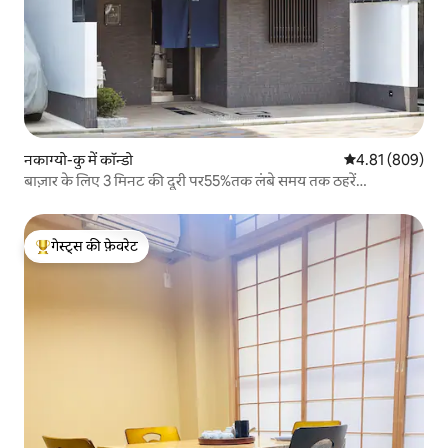
नकाग्यो-कु में कॉन्डो
औसत रेटिंग 5 में स
4.81 (809)
बाज़ार के लिए 3 मिनट की दूरी पर55%तक लंबे समय तक ठहरें
(WIFI)Nijo
गेस्ट्स की फ़ेवरेट
गेस्ट्स का टॉप फ़ेवरेट