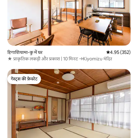
हिगाशियामा-कु में घर
औसत रेटिंग 5 में स
4.95 (352)
★ प्राकृतिक लकड़ी और प्रकाश | 10 मिनट →Kiyomizu मंदिर
गेस्ट्स की फ़ेवरेट
गेस्ट्स की फ़ेवरेट