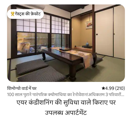
गेस्ट्स की फ़ेवरेट
गेस्ट्स का टॉप फ़ेवरेट
शिमोग्यो वार्ड में घर
औसत रेटिंग 5 में स
4.99 (210)
100 साल पुराने पारंपरिक क्योमाचिया का रेनोवेशन!अधिकतम 3 परिवारों
और 9 लोगों के लिए आरामदायक 3DK, पूरी तरह से सुसज्जित!क्योटो
एयर कंडीशनिंग की सुविधा वाले किराए पर
स्टेशन 10 मिनट की पैदल दूरी पर है!
उपलब्ध अपार्टमेंट