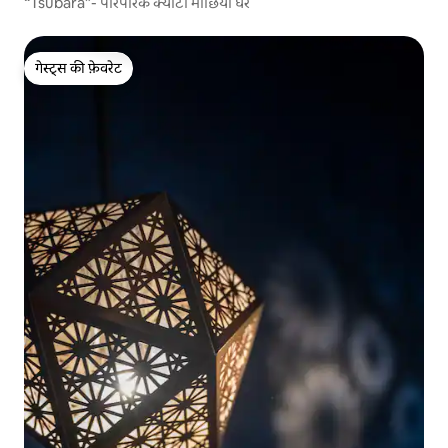
“Tsubara”- पारंपरिक क्योटो माछिया घर
गेस्ट्स की फ़ेवरेट
गेस्ट्स की फ़ेवरेट