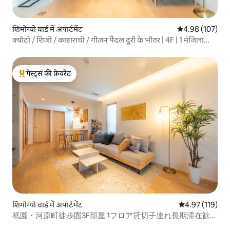
शिमोग्यो वार्ड में अपार्टमेंट
औसत रेटिंग 5 में स
4.98 (107)
क्योटो / शिजो / काहाराचो / गीज़न पैदल दूरी के भीतर | 4F | 1 मंजिला
किराये का | परिवारों के लिए | लंबे समय तक ठहरने के लिए | सामान रखने
की सुविधा | लिफ्ट
गेस्ट्स की फ़ेवरेट
गेस्ट्स का टॉप फ़ेवरेट
शिमोग्यो वार्ड में अपार्टमेंट
औसत रेटिंग 5 में स
4.97 (119)
祇園・河原町徒歩圏3F部屋 1フロア貸切子連れ長期滞在歓迎
任天堂スイッチ2荷物預かりEV