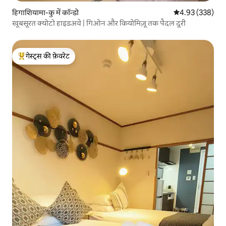
हिगाशियामा-कु में कॉन्डो
औसत रेटिंग 5 में स
4.93 (338)
खूबसूरत क्योटो हाइडअवे | गिओन और कियोमिज़ू तक पैदल दूरी
गेस्ट्स की फ़ेवरेट
गेस्ट्स का टॉप फ़ेवरेट