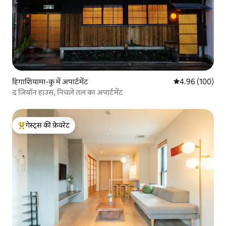
हिगाशियामा-कु में अपार्टमेंट
औसत रेटिंग 5 में स
4.96 (100)
द जियॉन हाउस, निचले तल का अपार्टमेंट
गेस्ट्स की फ़ेवरेट
गेस्ट्स का टॉप फ़ेवरेट