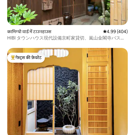
कामिग्यो वार्ड में टाउनहाउस
औसत रेटिंग 5 में स
4.99 (404)
HIBI タウンハウス現代設備京町家貸切、嵐山金閣寺バス停2
分 JR円町駅歩 11分近銭湯 Netflix
गेस्ट्स की फ़ेवरेट
गेस्ट्स का टॉप फ़ेवरेट