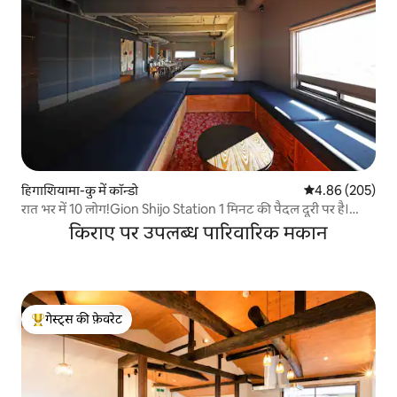
हिगाशियामा-कु में कॉन्डो
औसत रेटिंग 5 में स
4.86 (205)
रात भर में 10 लोग!Gion Shijo Station 1 मिनट की पैदल दूरी पर है।
खिड़की से यासाका तीर्थ, चियोन - इन और मिनामिज़ा को देखने वाली एक
किराए पर उपलब्ध पारिवारिक मकान
अच्छी लोकेशन।पालतू जीवों को लाने की इजाज़त है!
गेस्ट्स की फ़ेवरेट
गेस्ट्स का टॉप फ़ेवरेट