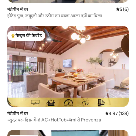
मेडेयीन में घर
औसत रेटिंग 5
5 (6)
हीटेड पूल, जकूज़ी और स्टीम रूम वाला आला दर्जे का विला
गेस्ट्स की फ़ेवरेट
गेस्ट्स का टॉप फ़ेवरेट
मेडेयीन में घर
औसत रेटिंग 5 में स
4.97 (138)
•सुंदर घर• हिडनगेम! AC+HotTub•4mi से Provenza