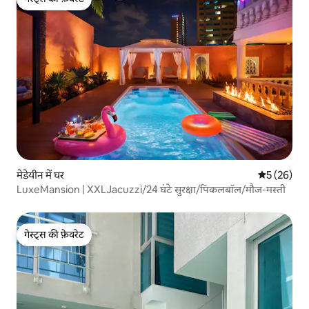
गेस्ट्स की फ़ेवरेट
मेडेयीन में घर
औसत रेटिंग 5 
5 (26)
LuxeMansion | XXLJacuzzi/24 घंटे सुरक्षा/पिकलबॉल/मौज-मस्ती
गेस्ट्स की फ़ेवरेट
गेस्ट्स की फ़ेवरेट