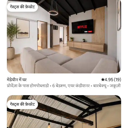
गेस्ट्स की फ़ेवरेट
गेस्ट्स की फ़ेवरेट
मेडेयीन में घर
औसत रेटिंग 5 में 
4.95 (19)
प्रोवेंज़ा के पास होमपोब्लाडो • 6 बेडरूम, एयर कंडीशनर • बारबेक्यू • जकूज़ी
गेस्ट्स की फ़ेवरेट
गेस्ट्स की फ़ेवरेट