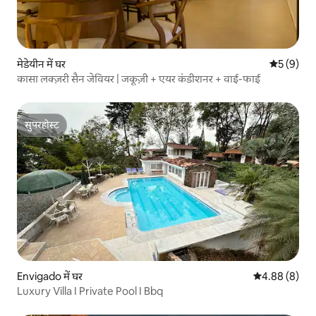
मेडेयीन में घर
औसत रेटिंग 5
5 (9)
कासा लक्ज़री सैन जेवियर | जकूज़ी + एयर कंडीशनर + वाई-फाई
सुपरहोस्ट
सुपरहोस्ट
Envigado में घर
औसत रेटिंग 5 में
4.88 (8)
Luxury Villa I Private Pool I Bbq