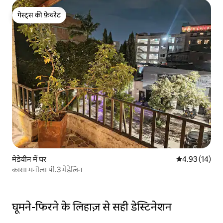
गेस्ट्स की फ़ेवरेट
गेस्ट्स की फ़ेवरेट
मेडेयीन में घर
औसत रेटिंग 5 में 
4.93 (14)
कासा मनीला पी.3 मेडेलिन
घूमने-फिरने के लिहाज़ से सही डेस्टिनेशन