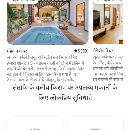
गेस्ट्स की फ़ेवरेट
गेस्ट्स का टॉप फ़ेवरेट
मेडेयीन में घर
मेडेयीन में घर
औसत रेटिंग 5 में से 5, 39 समीक्षाएँ
5 (39)
सुंदर वॉकेबल आस - पड
लग्ज़री कोठी | जकूज़ी | स्टीम रूम | फ़ायर पिट
Laureles
रेस्टोरेंट, कैफ़े, बार औ
हमारी शानदार 5 - बेडरूम वाली कोठी में मेडेलिन में
इलाके की जोशीली ऊर्जा
ठहरने की बेहतरीन लग्ज़री जगह, जिसे आराम और
चमकदार घर में किंग-स
स्टाइल के लिहाज़ से डिज़ाइन किया गया है। एल
हर बेडरूम में एयर कंडिश
टेसोरो मॉल के ठीक नीचे मौजूद, विश्व स्तरीय
बाथटब है, साथ ही मेह
खरीदारी, भोजन और मनोरंजन का ऐक्सेस। इसके
संताफे के करीब किराए पर उपलब्ध मकानों के
पूरा बाथरूम भी है। इनडो
अलावा, आप एल पोब्लाडो और प्रोवेन्ज़ा से केवल 5
फिर लिविंग रूम में केब
मिनट की दूरी पर हैं, जो नाइटलाइफ़, रेस्तरां और
लिए लोकप्रिय सुविधाएँ
साउंड और वाई-फ़ाई क
संस्कृति के लिए शहर के सबसे जीवंत पड़ोस है। एल
सुविधाओं से लैस किचन,
टेसोरो (शॉपिंग मॉल) से 3 मिनट की पैदल दूरी पर
लॉक वाला प्रवेशद्वार। मे
सुपर मार्केट से 5 मिनट की पैदल दूरी पर
सिर्फ़ सामान्य आकार की स
प्रोवेन्ज़ा(पार्टी डिस्ट्रिक्ट) से 10 मिनट की पैदल दूरी
की मनाही है।
पर गेट वाली प्रॉपर्टी आपके सेवा के लिए 24 घंटे,
सभी दिन स्टाफ़