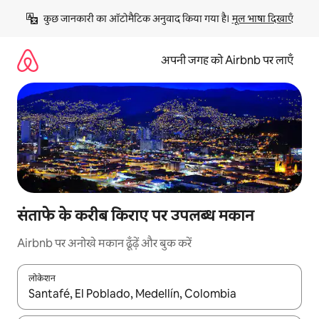
इसे
कुछ जानकारी का ऑटोमैटिक अनुवाद किया गया है। 
मूल भाषा दिखाएँ
छोड़कर
सीधा
कॉन्टेंट
अपनी जगह को Airbnb पर लाएँ
पर
जाएँ
संताफे के करीब किराए पर उपलब्ध मकान
Airbnb पर अनोखे मकान ढूँढ़ें और बुक करें
लोकेशन
नतीजों के उपलब्ध होने पर, अप और डाउन 'ऐरो की' का इस्तेमाल करके नेविगेट करें