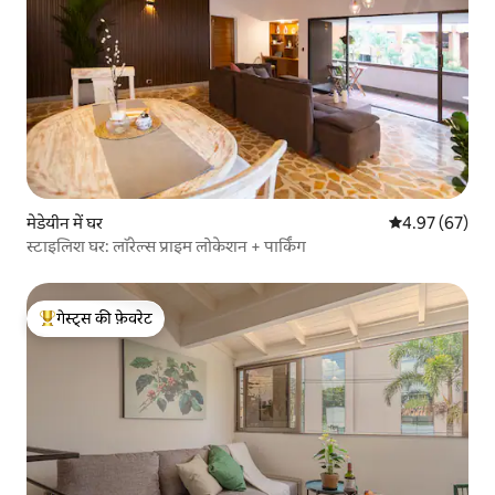
मेडेयीन में घर
औसत रेटिंग 5 में 
4.97 (67)
स्टाइलिश घर: लॉरेल्स प्राइम लोकेशन + पार्किंग
गेस्ट्स की फ़ेवरेट
गेस्ट्स का टॉप फ़ेवरेट