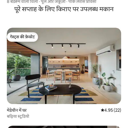
8 बेडरूम वाला विला · पूल और जकूज़ी · पार्के लेरास प्रोवेंसा
पूरे सप्ताह के लिए किराए पर उपलब्ध मकान
गेस्ट्स की फ़ेवरेट
गेस्ट्स की फ़ेवरेट
मेडेयीन में घर
औसत रेटिंग 5 में 
4.95 (22)
बढ़िया स्टूडियो