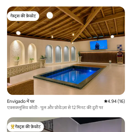
गेस्ट्स की फ़ेवरेट
गेस्ट्स की फ़ेवरेट
Envigado में घर
औसत रेटिंग 5 में 
4.94 (16)
एक्सक्लूसिव कोठी · पूल और प्रोवेन्ज़ा से 12 मिनट की दूरी पर
गेस्ट्स की फ़ेवरेट
गेस्ट्स का टॉप फ़ेवरेट