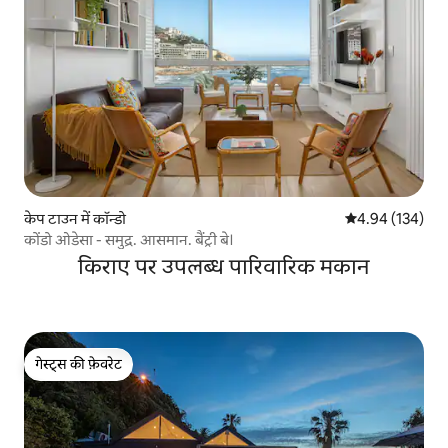
केप टाउन में कॉन्डो
औसत रेटिंग 5 में स
4.94 (134)
कोंडो ओडेसा - समुद्र. आसमान. बैंट्री बे।
किराए पर उपलब्ध पारिवारिक मकान
गेस्ट्स की फ़ेवरेट
गेस्ट्स की फ़ेवरेट