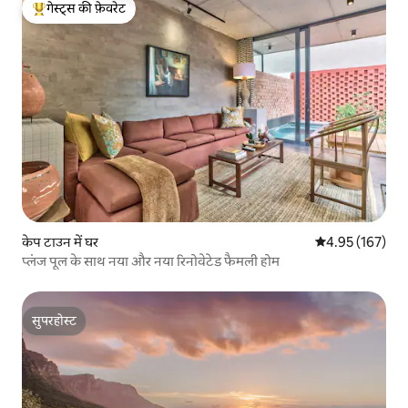
गेस्ट्स की फ़ेवरेट
गेस्ट्स का टॉप फ़ेवरेट
केप टाउन में घर
औसत रेटिंग 5 में स
4.95 (167)
प्लंज पूल के साथ नया और नया रिनोवेटेड फैमली होम
सुपरहोस्ट
सुपरहोस्ट