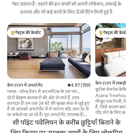
गेस्ट सहमत हैं : ठहरने की इन जगहों को अपनी लोकेशन, सफ़ाई के
अलावा और भी कई बातों के लिए ऊँची रेटिंग मिली हुई है.
गेस्ट्स की फ़ेवरेट
गेस्ट्स की फ़ेवरेट
गेस्ट्स का टॉप फ़ेवरेट
गेस्ट्स का टॉप फ़ेवरेट
केप टाउन में लकड़ी का
केप टाउन में अपार्टमेंट
औसत रेटिंग 5 में से 4.97, 159 समीक्षाएँ
4.97 (159)
बुटीक वेलनेस केबिन - 
ग्लास - वॉल्ड हेवन से अटलांटिक के उस पार
Asana Treehouse सिग
टकटकी लगाएँ
दोनों बेडरूम बालकनी की ओर ले जाते हैं, दृश्य
मौजूद एक निजी, डिज़ा
शानदार हैं। हम एक 24 घंटे की सुरक्षा सेवा से जुड़े हुए
है, जिसे आराम करने, त
हैं जो आपको अपार्टमेंट में ले जाएगा यदि आप देर से
नींद लेने के लिए बनाया गया है। इस बु
या अकेले घर आ रहे हैं। पूरा अपार्टमेंट उपलब्ध है।
मनमोहक नज़ारों के साथ-
ओपन प्लान लाउंज डाइनिंग किचन और दो एन -
सी पॉइंट पवेलियन के करीब छुट्टियाँ बिताने के
का पूरा निजी अनुभव मि
सुइट बाथरूम, एंट्री एरिया और डेक। मैं एक कलाकार
टब/जकूज़ी, कोल्ड प्ल
हूं, इसलिए मेरा स्टूडियो (अपार्टमेंट एंट्री के विपरीत)
लिए किराए पर उपलब्ध जगहों के लिए लोकप्रिय