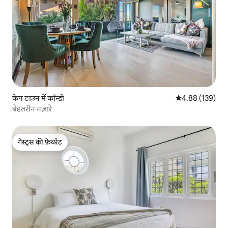
केप टाउन में कॉन्डो
औसत रेटिंग 5 में स
4.88 (139)
बेहतरीन नज़ारे
गेस्ट्स की फ़ेवरेट
गेस्ट्स की फ़ेवरेट