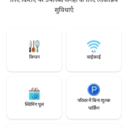
किंग बेड शामिल है, जिस
लॉक हो जाएगा क्योंकि मैं इसे स्टोररूम के रूप में
डिज़ाइन किया गया है। सर्दियों के लिए पूरी तरह से गर्म
सुविधाएँ
उपयोग करूंगा। केप टाउन CBD से कुछ ही
और पूरी तरह से निजी, यह
किलोमीटर पश्चिम में स्थित, Fresnaye शहर के
मिनट की दूरी पर मौजू
सबसे समृद्ध पड़ोसों में से एक है। मचान उच्च अंत सागर
लेकिन यहाँ की दुनिया
प्वाइंट भोजनालयों से बस एक छोटी सी पैदल दूरी पर
है। ताज़ा डुबकी के लिए गर्म दिनों में सॉन्डर्स के रॉक
ज्वारीय पूल का नेतृत्व करें। बदकिस्मती से हमारे पास
सिर्फ़ स्ट्रीट पार्किंग है, लेकिन हम MyCiti बस स्टॉप
से 100 मीटर की दूरी पर हैं और हमने पाया है कि
ज़्यादातर मेहमान Uber का इस्तेमाल करते हुए सबसे
किचन
वाईफ़ाई
सुविधाजनक हैं। यदि आप एक व्यक्तिगत टूर गाइड
या शटल सेवा पसंद करते हैं, तो हम इसे भी व्यवस्थित
कर सकते हैं। कृपया ध्यान दें कि आपके ठहरने से
पहले डेक में अतिरिक्त आउटडोर फ़र्नीचर जोड़े
जाएँगे। सभी कमरों में एयर कंडीशनिंग है
परिसर में बिना शुल्क
स्विमिंग पूल
पार्किंग