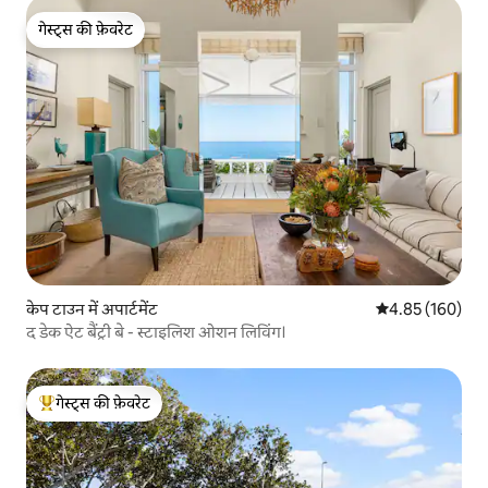
गेस्ट्स की फ़ेवरेट
गेस्ट्स की फ़ेवरेट
केप टाउन में अपार्टमेंट
औसत रेटिंग 5 में स
4.85 (160)
द डेक ऐट बैंट्री बे - स्टाइलिश ओशन लिविंग।
गेस्ट्स की फ़ेवरेट
गेस्ट्स का टॉप फ़ेवरेट