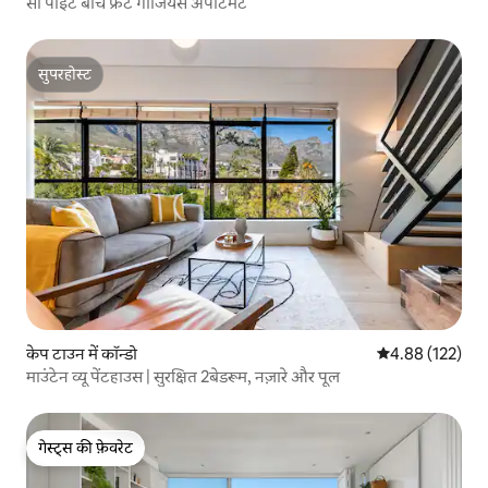
सी पॉइंट बीच फ्रंट गॉर्जियस अपार्टमेंट
सुपरहोस्ट
सुपरहोस्ट
केप टाउन में कॉन्डो
औसत रेटिंग 5 में स
4.88 (122)
माउंटेन व्यू पेंटहाउस | सुरक्षित 2बेडरूम, नज़ारे और पूल
गेस्ट्स की फ़ेवरेट
गेस्ट्स की फ़ेवरेट