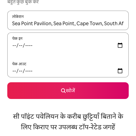
बहुत कुछ बुक करें
लोकेशन
नतीजों के उपलब्ध होने पर, अप और डाउन 'ऐरो की' का इस्तेमाल करके नेविगेट करें
चेक इन
चेक आउट
खोजें
सी पॉइंट पवेलियन के करीब छुट्टियाँ बिताने के
लिए किराए पर उपलब्ध टॉप-रेटेड जगहें