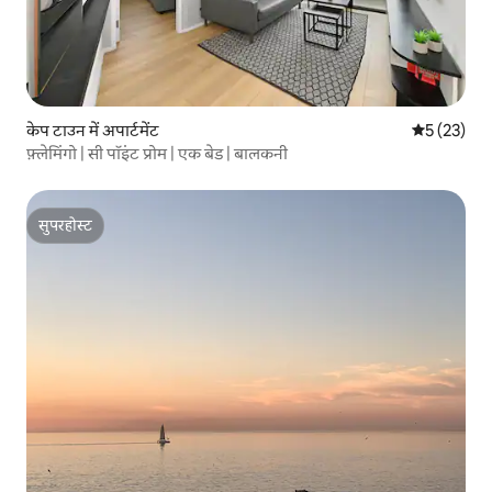
केप टाउन में अपार्टमेंट
औसत रेटिंग 5 
5 (23)
फ़्लेमिंगो | सी पॉइंट प्रोम | एक बेड | बालकनी
सुपरहोस्ट
सुपरहोस्ट