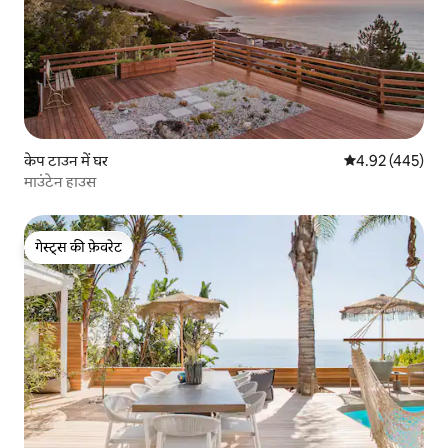
केप टाउन में घर
औसत रेटिंग 5 में स
4.92 (445)
माउंटेन हाउस
गेस्ट्स की फ़ेवरेट
गेस्ट्स की फ़ेवरेट