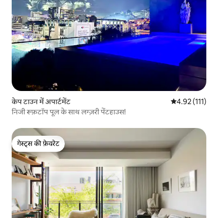
केप टाउन में अपार्टमेंट
औसत रेटिंग 5 में स
4.92 (111)
निजी रूफ़टॉप पूल के साथ लग्ज़री पेंटहाउस!
गेस्ट्स की फ़ेवरेट
गेस्ट्स की फ़ेवरेट