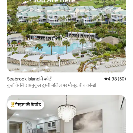
Seabrook Island में कोठी
औसत रेटिंग 5 में 
4.98 (50)
कुत्तों के लिए अनुकूल दूसरी मंज़िल पर मौजूद बीच कॉन्डो
गेस्ट्स की फ़ेवरेट
गेस्ट्स का टॉप फ़ेवरेट