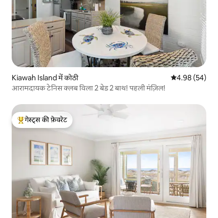
Kiawah Island में कोठी
औसत रेटिंग 5 में 
4.98 (54)
आरामदायक टेनिस क्लब विला 2 बेड 2 बाथ! पहली मंज़िल!
गेस्ट्स की फ़ेवरेट
गेस्ट्स का टॉप फ़ेवरेट