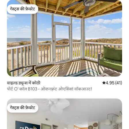
गेस्ट्स की फ़ेवरेट
गेस्ट्स की फ़ेवरेट
वाइल्ड ड्यून्स में कोठी
औसत रेटिंग 5 में 
4.95 (41)
पोर्ट O' कॉल B103 - ओशनफ़्रंट ओएसिस! वॉकआउट!
गेस्ट्स की फ़ेवरेट
गेस्ट्स की फ़ेवरेट