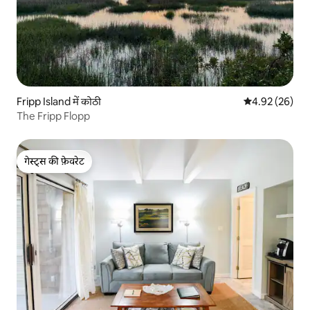
Fripp Island में कोठी
औसत रेटिंग 5 में 
4.92 (26)
The Fripp Flopp
गेस्ट्स की फ़ेवरेट
गेस्ट्स की फ़ेवरेट