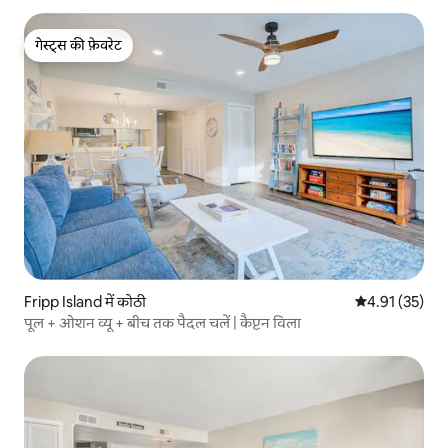
गेस्ट्स की फ़ेवरेट
गेस्ट्स की फ़ेवरेट
Fripp Island में कोठी
औसत रेटिंग 5 में 
4.91 (35)
पूल + ओशन व्यू + बीच तक पैदल चलें | कैप्टन विला