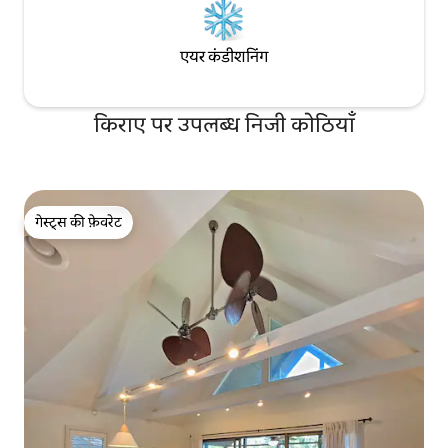
एयर कंडीशनिंग
किराए पर उपलब्ध निजी कोठियाँ
गेस्ट्स की फ़ेवरेट
गेस्ट्स की फ़ेवरेट