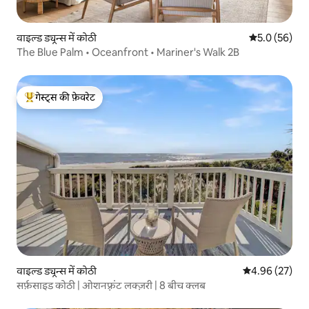
वाइल्ड ड्यून्स में कोठी
औसत रेटिंग 5 में
5.0 (56)
The Blue Palm • Oceanfront • Mariner's Walk 2B
गेस्ट्स की फ़ेवरेट
गेस्ट्स का टॉप फ़ेवरेट
वाइल्ड ड्यून्स में कोठी
औसत रेटिंग 5 में 
4.96 (27)
सर्फ़साइड कोठी | ओशनफ़्रंट लक्ज़री | 8 बीच क्लब