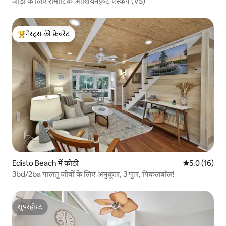
जोड़ों के लिए रोमांटिक ओशियनफ़्रंट एस्केप (VS)
गेस्ट्स की फ़ेवरेट
गेस्ट्स का टॉप फ़ेवरेट
Edisto Beach में कोठी
औसत रेटिंग 5 मे
5.0 (16)
3bd/2ba पालतू जीवों के लिए अनुकूल, 3 पूल, पिकलबॉल!
सुपरहोस्ट
सुपरहोस्ट