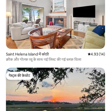
Saint Helena Island में कोठी
औसत रेटिंग 5 में 
4.93 (14)
क्रीक और गोल्फ़ व्यू के साथ नई लिस्ट की गई ब्लफ़ विला
गेस्ट्स की फ़ेवरेट
गेस्ट्स की फ़ेवरेट