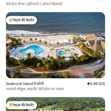
9वें होल ग्रीन्स | सुविधाएँ! | ओशन व्हिस्पर्स
गेस्ट्स की फ़ेवरेट
गेस्ट्स का टॉप फ़ेवरेट
Seabrook Island में कोठी
औसत रेटिंग 5 में 
4.98 (63)
लक्ज़री सीब्रुक आइलैंड 18वें होल का नज़ारा
गेस्ट्स की फ़ेवरेट
गेस्ट्स का टॉप फ़ेवरेट