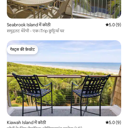
Seabrook Island में कोठी
औसत रेटिंग 5 म
5.0 (9)
समुद्रतट थेरेपी - एक iTrip छुट्टियाँ घर
गेस्ट्स की फ़ेवरेट
गेस्ट्स की फ़ेवरेट
Kiawah Island में कोठी
औसत रेटिंग 5 म
5.0 (9)