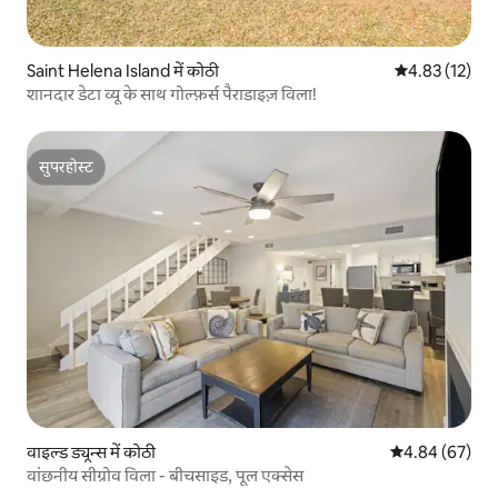
Saint Helena Island में कोठी
औसत रेटिंग 5 में 
4.83 (12)
शानदार डेटा व्यू के साथ गोल्फ़र्स पैराडाइज़ विला!
सुपरहोस्ट
सुपरहोस्ट
वाइल्ड ड्यून्स में कोठी
औसत रेटिंग 5 में 
4.84 (67)
वांछनीय सीग्रोव विला - बीचसाइड, पूल एक्सेस