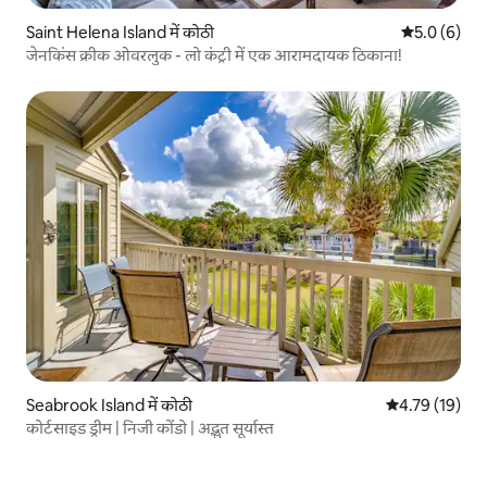
Saint Helena Island में कोठी
औसत रेटिंग 5 म
5.0 (6)
जेनकिंस क्रीक ओवरलुक - लो कंट्री में एक आरामदायक ठिकाना!
Seabrook Island में कोठी
औसत रेटिंग 5 में 
4.79 (19)
कोर्टसाइड ड्रीम | निजी कोंडो | अद्भुत सूर्यास्त