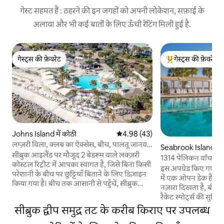
गेस्ट सहमत हैं : ठहरने की इन जगहों को अपनी लोकेशन, सफ़ाई के
अलावा और भी कई बातों के लिए ऊँची रेटिंग मिली हुई है.
गेस्ट्स की फ़ेवरेट
गेस्ट्स की फ़ेवरेट
गेस्ट्स की फ़ेवरेट
गेस्ट्स का टॉप फ़ेवरेट
Johns Island में कोठी
औसत रेटिंग 5 में से 4.98, 43 समीक्षाएँ
4.98 (43)
लग्ज़री विला, क्लब का ऐक्सेस, बीच, पालतू जानवरों
Seabrook Island में
के अनुकूल
सीब्रुक आइलैंड पर मौजूद 2 बेडरूम वाले लक्ज़री
1314 पेलिकन वॉच विला
कोस्टल रिट्रीट में आपका स्वागत है, जिसे बिना किसी
इस अपग्रेड किए गए लक्ज
परेशानी के बीच पर छुट्टियाँ बिताने के लिए डिज़ाइन
में एक ओपन डेक है, यह 
किया गया है। बीच तक आसानी से पहुँचें, सीब्रुक
नज़ारा दिखता है, बीच पू
आइलैंड क्लब में 4 जुलाई को होने वाली आतिशबाज़ी
रैकेट स्पोर्ट्स की सुविधा
के नज़ारों का मज़ा लें और कुर्सियों, तौलियों, बीच
अनुकूल है! आपका कॉन्
सीब्रुक द्वीप समुद्र तट के करीब किराए पर उपलब्ध
टॉयज़ और प्रीमियम शेड (शिबुमी) वाले पूरी तरह से
एक्सेस स्टेशन से 6 कद
सुसज्जित बीच सेटअप का मज़ा लें। परिवारों और