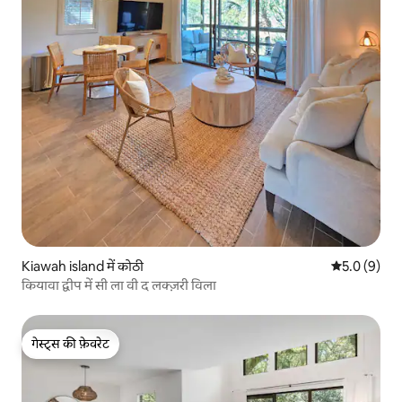
Kiawah island में कोठी
औसत रेटिंग 5 म
5.0 (9)
कियावा द्वीप में सी ला वी द लक्ज़री विला
गेस्ट्स की फ़ेवरेट
गेस्ट्स की फ़ेवरेट