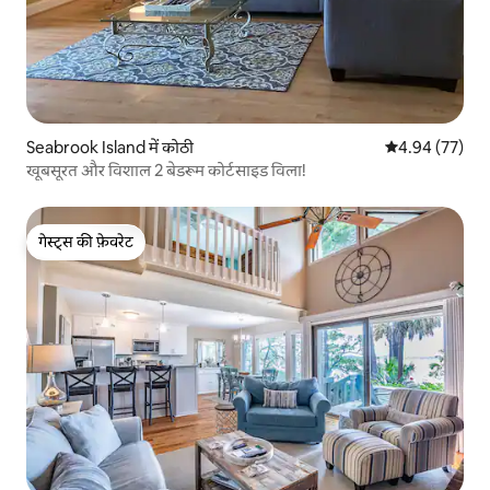
Seabrook Island में कोठी
औसत रेटिंग 5 में 
4.94 (77)
खूबसूरत और विशाल 2 बेडरूम कोर्टसाइड विला!
गेस्ट्स की फ़ेवरेट
गेस्ट्स की फ़ेवरेट