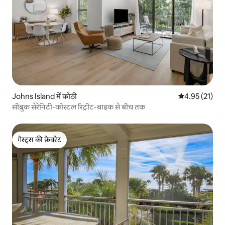
Johns Island में कोठी
औसत रेटिंग 5 में 
4.95 (21)
सीब्रुक सेरेनिटी-कोस्टल रिट्रीट-बाइक से बीच तक
गेस्ट्स की फ़ेवरेट
गेस्ट्स की फ़ेवरेट