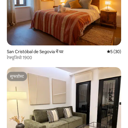
San Cristóbal de Segovia में घर
औसत रेटिंग 5 
5 (30)
रेफ्यूजियो 1900
सुपरहोस्ट
सुपरहोस्ट