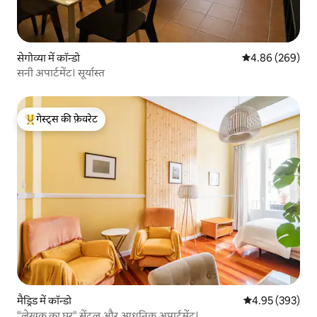
सेगोव्या में कॉन्डो
औसत रेटिंग 5 में स
4.86 (269)
सनी अपार्टमेंट। सूर्यास्त
गेस्ट्स की फ़ेवरेट
गेस्ट्स का टॉप फ़ेवरेट
मैड्रिड में कॉन्डो
औसत रेटिंग 5 में स
4.95 (393)
"लेखक का घर" सेंट्रल और आधुनिक अपार्टमेंट।