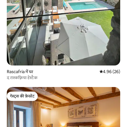
Rascafría में घर
औसत रेटिंग 5 में 
4.96 (26)
द रास्कफ़्रिया हेस्टैक
गेस्ट्स की फ़ेवरेट
गेस्ट्स की फ़ेवरेट