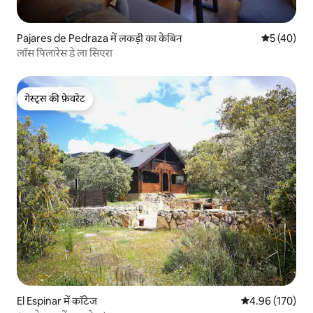
Pajares de Pedraza में लकड़ी का केबिन
औसत रेटिंग 5 
5 (40)
लॉस पिलारेस डे ला सिएरा
गेस्ट्स की फ़ेवरेट
गेस्ट्स की फ़ेवरेट
El Espinar में कॉटेज
औसत रेटिंग 5 में स
4.96 (170)