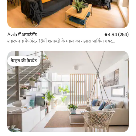
Ávila‎ में अपार्टमेंट
औसत रेटिंग 5 में स
4.94 (254)
शहरपनाह के अंदर 13वीं शताब्दी के महल का नज़ारा पार्किंग एयर
कंडीशनिंग
गेस्ट्स की फ़ेवरेट
गेस्ट्स की फ़ेवरेट