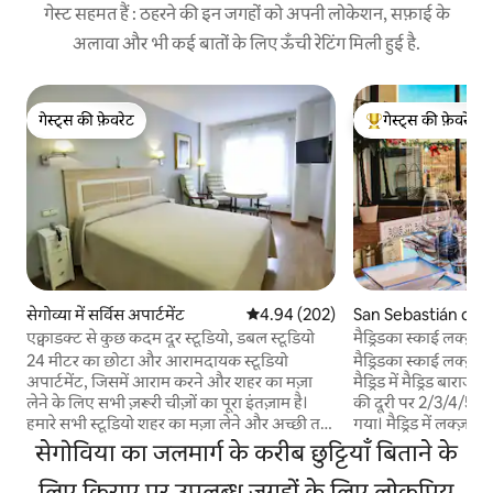
गेस्ट सहमत हैं : ठहरने की इन जगहों को अपनी लोकेशन, सफ़ाई के
अलावा और भी कई बातों के लिए ऊँची रेटिंग मिली हुई है.
गेस्ट्स की फ़ेवरेट
गेस्ट्स की फ़ेवरेट
गेस्ट्स की फ़ेवरेट
गेस्ट्स का टॉप फ़ेवरेट
सेगोव्या में सर्विस अपार्टमेंट
औसत रेटिंग 5 में से 4.94, 202 समीक्षाएँ
4.94 (202)
San Sebastián de l
में अपार्टमेंट
एक्वाडक्ट से कुछ कदम दूर स्टूडियो, डबल स्टूडियो
मैड्रिडका स्काई लक्ज़
का एयरपोर्ट
24 मीटर का छोटा और आरामदायक स्टूडियो
मैड्रिडका स्काई लक्ज़री
अपार्टमेंट, जिसमें आराम करने और शहर का मज़ा
मैड्रिड में मैड्रिड बारा
लेने के लिए सभी ज़रूरी चीज़ों का पूरा इंतज़ाम है।
की दूरी पर 2/3/4/5/6 
हमारे सभी स्टूडियो शहर का मज़ा लेने और अच्छी तरह
गया। मैड्रिड में लक्ज़री को फिर से परिभाषित करने
आराम करने के लिए ज़रूरी सभी चीज़ों से पूरी तरह
वाले डुप्लेक्स की खोज करें! यह अद्भुत जगह
सेगोविया का जलमार्ग के करीब छुट्टियाँ बिताने के
लैस हैं। इसमें 150 सेमी का एक क्वीन बेड, निजी
गार्डे डिज़ाइन को चमकद
बाथरूम, स्मार्ट-टीवी और वाई-फ़ाई है, साथ ही
लिए किराए पर उपलब्ध जगहों के लिए लोकप्रिय
पहले पल से, दृश्यों क