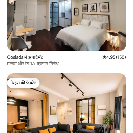
Coslada में अपार्टमेंट
औसत रेटिंग 5 में स
4.95 (150)
हल्का और रंग 1A धूम्रपान निषेध
गेस्ट्स की फ़ेवरेट
गेस्ट्स की फ़ेवरेट