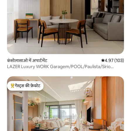
कंसोलासाओ में अपार्टमेंट
औसत रेटिंग 5 में स
4.97 (103)
LAZER Luxury WORK Garagem/POOL/Paulista/Sírio
Libanê
गेस्ट्स की फ़ेवरेट
गेस्ट्स का टॉप फ़ेवरेट