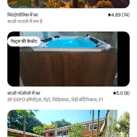
मिरंदोपोलिस में घर
औसत रेटिंग 5 में 
4.89 (74)
साओ पाउलो में स्पा डे
गेस्ट्स की फ़ेवरेट
गेस्ट्स की फ़ेवरेट
साओ पॉओलो में घर
औसत रेटिंग 5 म
5.0 (8)
SP EXPO इमिग्रेंट्स, मेट्रो, चिड़ियाघर, जेडी बोटैनिकल, F1