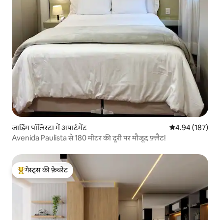
जार्डिम पॉलिस्टा में अपार्टमेंट
औसत रेटिंग 5 में स
4.94 (187)
Avenida Paulista से 180 मीटर की दूरी पर मौजूद फ़्लैट!
गेस्ट्स की फ़ेवरेट
गेस्ट्स का टॉप फ़ेवरेट