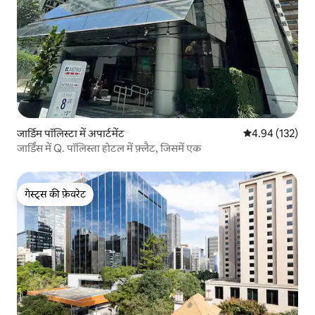
जार्डिम पॉलिस्टा में अपार्टमेंट
औसत रेटिंग 5 में स
4.94 (132)
जार्डिंस में Q. पॉलिस्ता होटल में फ़्लैट, जिसमें एक
गेस्ट्स की फ़ेवरेट
गेस्ट्स की फ़ेवरेट