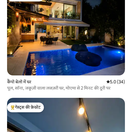
कैंपो बेलो में घर
औसत रेटिंग 5 में
5.0 (34)
पूल, सॉना, जकूज़ी वाला लक्ज़री घर, मोएमा से 2 मिनट की दूरी पर
गेस्ट्स की फ़ेवरेट
गेस्ट्स का टॉप फ़ेवरेट