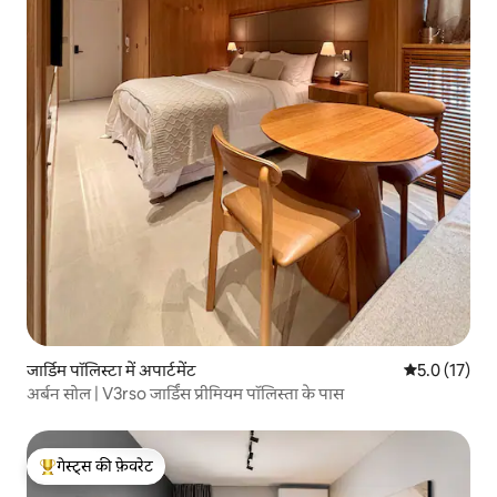
जार्डिम पॉलिस्टा में अपार्टमेंट
औसत रेटिंग 5 मे
5.0 (17)
अर्बन सोल | V3rso जार्डिंस प्रीमियम पॉलिस्ता के पास
गेस्ट्स की फ़ेवरेट
गेस्ट्स का टॉप फ़ेवरेट