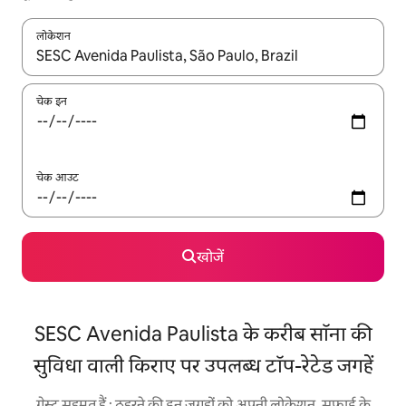
लोकेशन
नतीजों के उपलब्ध होने पर, अप और डाउन 'ऐरो की' का इस्तेमाल करके नेविगेट करें
चेक इन
चेक आउट
खोजें
SESC Avenida Paulista के करीब सॉना की
सुविधा वाली किराए पर उपलब्ध टॉप-रेटेड जगहें
गेस्ट सहमत हैं : ठहरने की इन जगहों को अपनी लोकेशन, सफ़ाई के