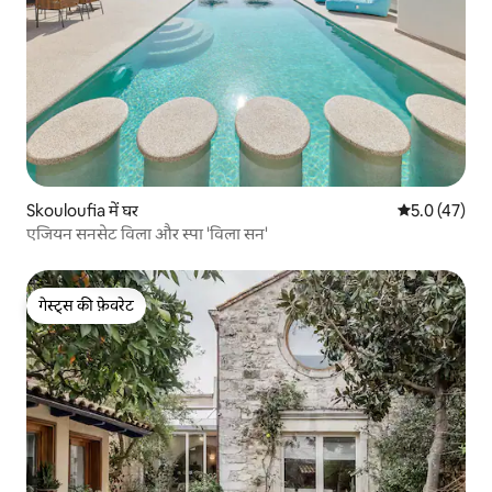
Skouloufia में घर
औसत रेटिंग 5 मे
5.0 (47)
एजियन सनसेट विला और स्पा 'विला सन'
गेस्ट्स की फ़ेवरेट
गेस्ट्स की फ़ेवरेट