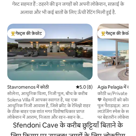
गेस्ट सहमत हैं : ठहरने की इन जगहों को अपनी लोकेशन, सफ़ाई के
अलावा और भी कई बातों के लिए ऊँची रेटिंग मिली हुई है.
गेस्ट्स की फ़ेवरेट
गेस्ट्स की फ़ेवरेट
गेस्ट्स का टॉप फ़ेवरेट
गेस्ट्स का टॉप फ़ेवरेट
Stavromenos में कोठी
औसत रेटिंग 5 में से 5.0, 8 समीक्षाएँ
5.0 (8)
Agia Pelagia में कोठ
सोलेना, आधुनिक विला, निजी पूल, बीच के करीब
कोठी w/Private Poo
the beach
Solena Villa में आपका स्वागत है, यह एक
💖 मेहमानों को कोकोमो 
आधुनिक निजी आवास है, जिसे क्रीट के रेथिम्नो शहर
पूल पैराडाइज़: आउटडो
के ठीक बाहर एक शांत मगर विशेषाधिकार प्राप्त
लाउंजिंग स्पेस के साथ स
लोकेशन में आराम, निजता और रहन-सहन के
पर बेहतरीन लोकेशन : शा
बेहतरीन अनुभव को ध्यान में रखकर डिज़ाइन किया
खूबसूरत लाइगेरिया बीच 
Sfendoni Cave के करीब छुट्टियाँ बिताने के
गया है। यह विला आइलैंड के दो मुख्य एयरपोर्ट के
पर और यहाँ से एजियन 
बीच एक बढ़िया जगह पर मौजूद है, जहाँ से चानिया
लिए किराए पर उपलब्ध जगहों के लिए लोकप्रिय
जा सकता है। • बिना र