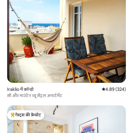
Iraklio में कॉन्डो
औसत रेटिंग 5 में स
4.89 (324)
सी और माउंटेन व्यू सेंट्रल अपार्टमेंट
गेस्ट्स की फ़ेवरेट
गेस्ट्स का टॉप फ़ेवरेट