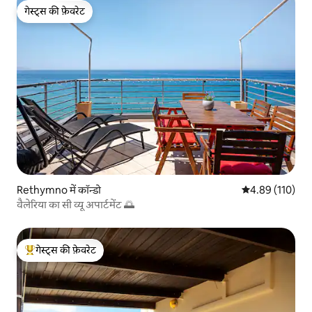
गेस्ट्स की फ़ेवरेट
गेस्ट्स की फ़ेवरेट
Rethymno में कॉन्डो
औसत रेटिंग 5 में स
4.89 (110)
वैलेरिया का सी व्यू अपार्टमेंट 🌅
गेस्ट्स की फ़ेवरेट
गेस्ट्स का टॉप फ़ेवरेट