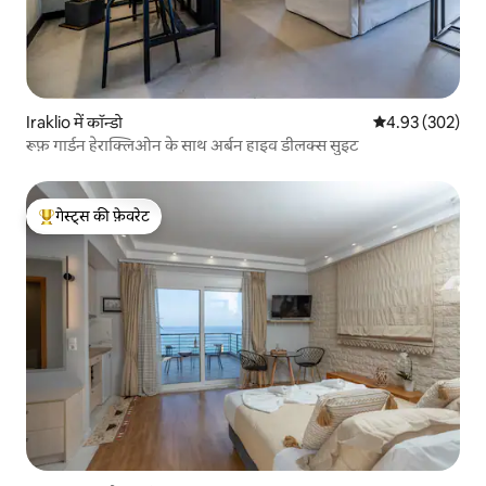
Iraklio में कॉन्डो
औसत रेटिंग 5 में स
4.93 (302)
रूफ़ गार्डन हेराक्लिओन के साथ अर्बन हाइव डीलक्स सुइट
गेस्ट्स की फ़ेवरेट
गेस्ट्स का टॉप फ़ेवरेट