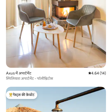
Axus में अपार्टमेंट
औसत रेटिंग 5 में 
4.64 (14)
स्पिलियारा अपार्टमेंट - पॉलीम्निटोस
गेस्ट्स की फ़ेवरेट
गेस्ट्स का टॉप फ़ेवरेट