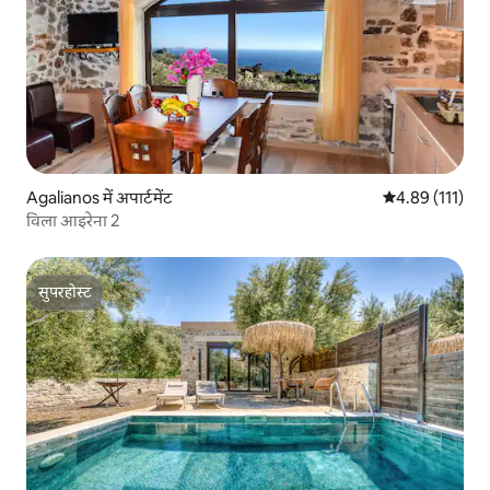
Agalianos में अपार्टमेंट
औसत रेटिंग 5 में स
4.89 (111)
विला आइरेना 2
सुपरहोस्ट
सुपरहोस्ट