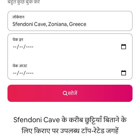
बहुत कुछ बुक करें
लोकेशन
नतीजों के उपलब्ध होने पर, अप और डाउन 'ऐरो की' का इस्तेमाल करके नेविगेट करें
चेक इन
चेक आउट
खोजें
Sfendoni Cave के करीब छुट्टियाँ बिताने के
लिए किराए पर उपलब्ध टॉप-रेटेड जगहें