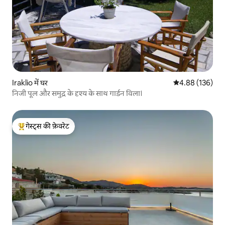
Iraklio में घर
औसत रेटिंग 5 में स
4.88 (136)
निजी पूल और समुद्र के दृश्य के साथ गार्डन विला।
गेस्ट्स की फ़ेवरेट
गेस्ट्स का टॉप फ़ेवरेट