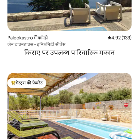
Paleokastro में कॉन्डो
औसत रेटिंग 5 में स
4.92 (133)
ज़ेन टाउनहाउस - इन्फ़िनिटी सीवेंस
किराए पर उपलब्ध पारिवारिक मकान
गेस्ट्स की फ़ेवरेट
गेस्ट्स का टॉप फ़ेवरेट