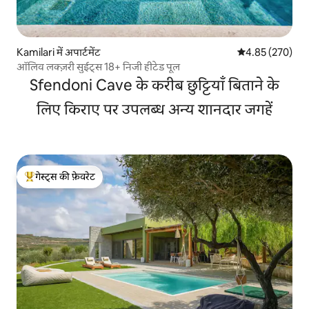
Kamilari में अपार्टमेंट
औसत रेटिंग 5 में स
4.85 (270)
ऑलिव लक्ज़री सुईट्स 18+ निजी हीटेड पूल
Sfendoni Cave के करीब छुट्टियाँ बिताने के
लिए किराए पर उपलब्ध अन्य शानदार जगहें
गेस्ट्स की फ़ेवरेट
गेस्ट्स का टॉप फ़ेवरेट