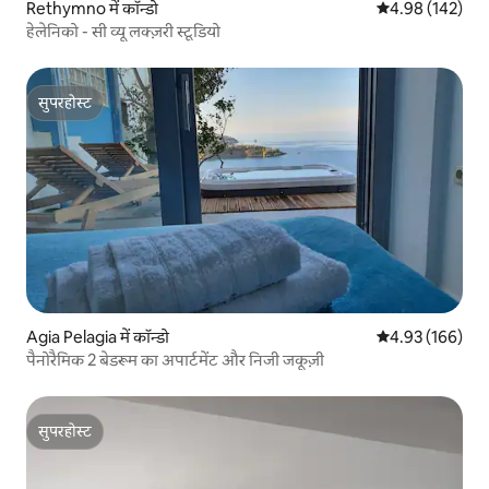
Rethymno में कॉन्डो
औसत रेटिंग 5 में स
4.98 (142)
हेलेनिको - सी व्यू लक्ज़री स्टूडियो
सुपरहोस्ट
सुपरहोस्ट
Agia Pelagia में कॉन्डो
औसत रेटिंग 5 में स
4.93 (166)
पैनोरैमिक 2 बेडरूम का अपार्टमेंट और निजी जकूज़ी
सुपरहोस्ट
सुपरहोस्ट