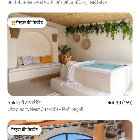
आर्किपेलागोस अपार्टमेंट सी और ओल्ड पोर्ट व्यू | सिटी सेंटर
गेस्ट्स की फ़ेवरेट
गेस्ट्स का टॉप फ़ेवरेट
Iraklio में अपार्टमेंट
औसत रेटिंग 5 में स
4.99 (159)
UtopiacityNest 3 रूफ़टॉप - निजी जकूज़ी
गेस्ट्स की फ़ेवरेट
गेस्ट्स की फ़ेवरेट