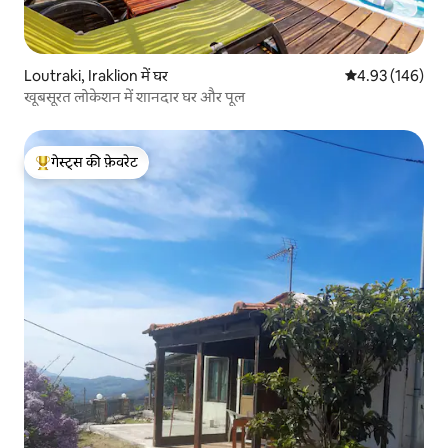
Loutraki, Iraklion में घर
औसत रेटिंग 5 में स
4.93 (146)
खूबसूरत लोकेशन में शानदार घर और पूल
गेस्ट्स की फ़ेवरेट
गेस्ट्स का टॉप फ़ेवरेट