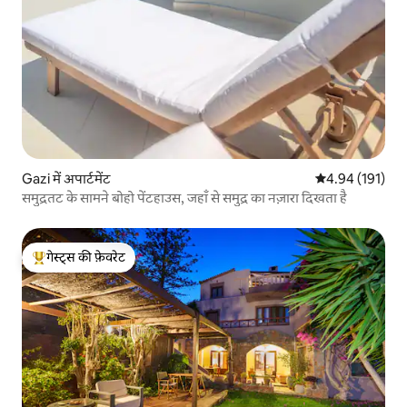
Gazi में अपार्टमेंट
औसत रेटिंग 5 में स
4.94 (191)
समुद्रतट के सामने बोहो पेंटहाउस, जहाँ से समुद्र का नज़ारा दिखता है
गेस्ट्स की फ़ेवरेट
गेस्ट्स का टॉप फ़ेवरेट