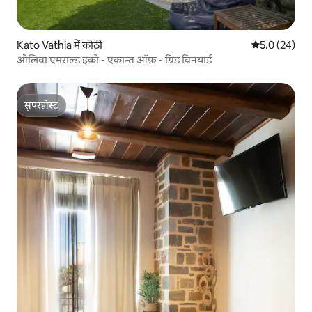
Kato Vathia में कोठी
औसत रेटिंग 5 में
5.0 (24)
ओलिवा एमराल्ड इको - एकान्त ऑफ़ - ग्रिड विनयार्ड
सुपरहोस्ट
सुपरहोस्ट