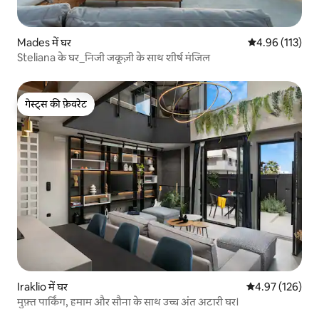
Mades में घर
औसत रेटिंग 5 में स
4.96 (113)
Steliana के घर_निजी जकूज़ी के साथ शीर्ष मंजिल
गेस्ट्स की फ़ेवरेट
गेस्ट्स की फ़ेवरेट
Iraklio में घर
औसत रेटिंग 5 में स
4.97 (126)
मुफ़्त पार्किंग, हमाम और सौना के साथ उच्च अंत अटारी घर।