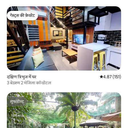
गेस्ट्स की फ़ेवरेट
गेस्ट्स की फ़ेवरेट
दक्षिण त्रिभुज में घर
औसत रेटिंग 5 में स
4.87 (151)
3 बेडरूम 2 मंजिला कॉन्डोटल
सुपरहोस्ट
सुपरहोस्ट