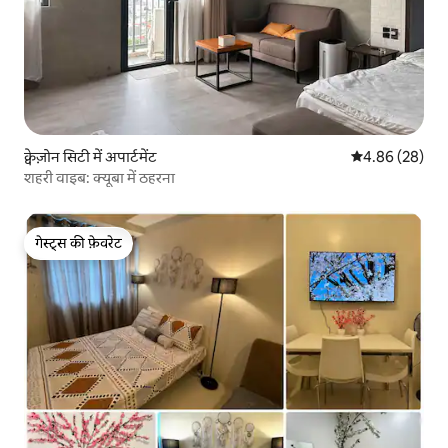
क्वेज़ोन सिटी में अपार्टमेंट
औसत रेटिंग 5 में 
4.86 (28)
शहरी वाइब: क्यूबा में ठहरना
गेस्ट्स की फ़ेवरेट
गेस्ट्स की फ़ेवरेट