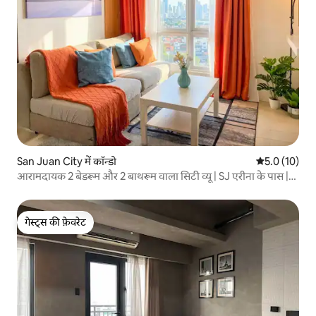
San Juan City में कॉन्डो
औसत रेटिंग 5 मे
5.0 (10)
आरामदायक 2 बेडरूम और 2 बाथरूम वाला सिटी व्यू | SJ एरीना के पास |
काम और परिवार
गेस्ट्स की फ़ेवरेट
गेस्ट्स की फ़ेवरेट