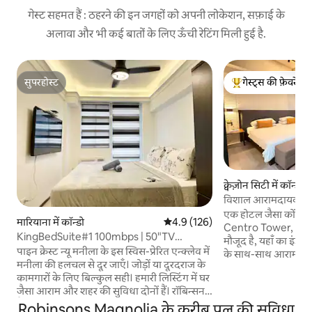
गेस्ट सहमत हैं : ठहरने की इन जगहों को अपनी लोकेशन, सफ़ाई के
अलावा और भी कई बातों के लिए ऊँची रेटिंग मिली हुई है.
सुपरहोस्ट
गेस्ट्स की फ़ेवरेट
सुपरहोस्ट
गेस्ट्स का टॉप फ़ेवरेट
क्वेज़ोन सिटी में कॉन्डो
विशाल आरामदायक कमरा, 
टीवी और स्लिम PS5 की
एक होटल जैसा कोंडो,
मारियाना में कॉन्डो
औसत रेटिंग 5 में से 4.9, 126 समीक्षाएँ
4.9 (126)
Centro Tower, Cub
KingBedSuite#1 100mbps | 50"TV
मौजूद है, यहाँ का इंडस्
w/Netflix | nr Mall
पाइन क्रेस्ट न्यू मनीला के इस स्विस-प्रेरित एन्क्लेव में
के साथ-साथ आरामदायक 
मनीला की हलचल से दूर जाएँ। जोड़ों या दूरदराज के
दुकानों और मॉल से बस 
कामगारों के लिए बिल्कुल सही। हमारी लिस्टिंग में घर
जिससे आपको अपनी ज़र
जैसा आराम और शहर की सुविधा दोनों हैं। रॉबिन्सन
मिल जाएगी। यहाँ सार्
मैग्नोलिया के ठीक बगल में, ग्रीनहिल्स और अरानेटा
Robinsons Magnolia के करीब पूल की सुविधा
आसानी से पहुँचा जा 