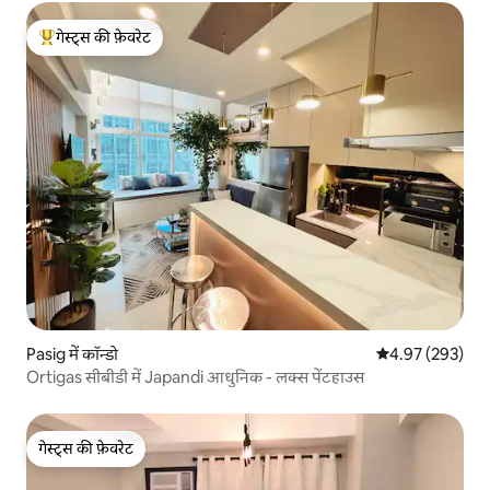
गेस्ट्स की फ़ेवरेट
गेस्ट्स का टॉप फ़ेवरेट
Pasig में कॉन्डो
औसत रेटिंग 5 में स
4.97 (293)
Ortigas सीबीडी में Japandi आधुनिक - लक्स पेंटहाउस
गेस्ट्स की फ़ेवरेट
गेस्ट्स की फ़ेवरेट