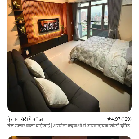
क्वेज़ोन सिटी में कॉन्डो
औसत रेटिंग 5 में स
4.97 (129)
तेज़ रफ़्तार वाला वाईफ़ाई | अरानेटा क्यूबाओ में आरामदायक कॉन्डो यूनिट