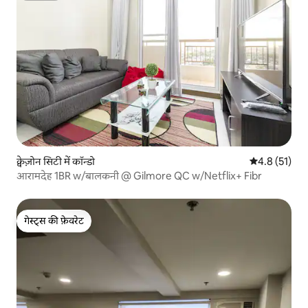
क्वेज़ोन सिटी में कॉन्डो
औसत रेटिंग 5 मे
4.8 (51)
आरामदेह 1BR w/बालकनी @ Gilmore QC w/Netflix+ Fibr
गेस्ट्स की फ़ेवरेट
गेस्ट्स की फ़ेवरेट