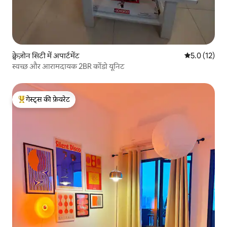
क्वेज़ोन सिटी में अपार्टमेंट
औसत रेटिंग 5 मे
5.0 (12)
स्वच्छ और आरामदायक 2BR कोंडो यूनिट
गेस्ट्स की फ़ेवरेट
गेस्ट्स का टॉप फ़ेवरेट