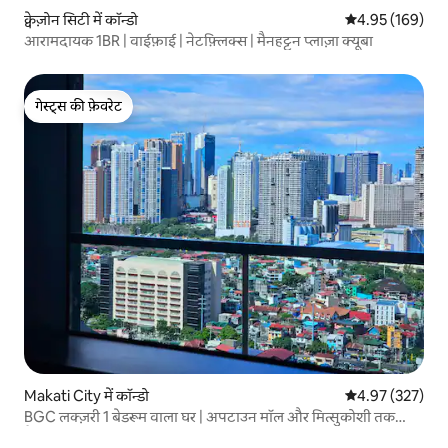
क्वेज़ोन सिटी में कॉन्डो
औसत रेटिंग 5 में स
4.95 (169)
आरामदायक 1BR | वाईफ़ाई | नेटफ़्लिक्स | मैनहट्टन प्लाज़ा क्यूबा
गेस्ट्स की फ़ेवरेट
गेस्ट्स की फ़ेवरेट
Makati City में कॉन्डो
औसत रेटिंग 5 में स
4.97 (327)
BGC लक्ज़री 1 बेडरूम वाला घर | अपटाउन मॉल और मित्सुकोशी तक
पैदल दूरी