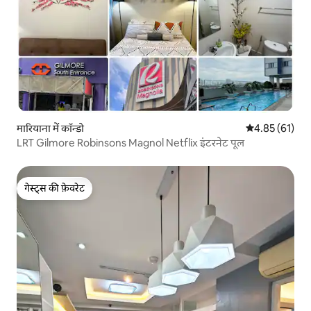
मारियाना में कॉन्डो
औसत रेटिंग 5 में 
4.85 (61)
LRT Gilmore Robinsons Magnol Netflix इंटरनेट पूल
गेस्ट्स की फ़ेवरेट
गेस्ट्स की फ़ेवरेट