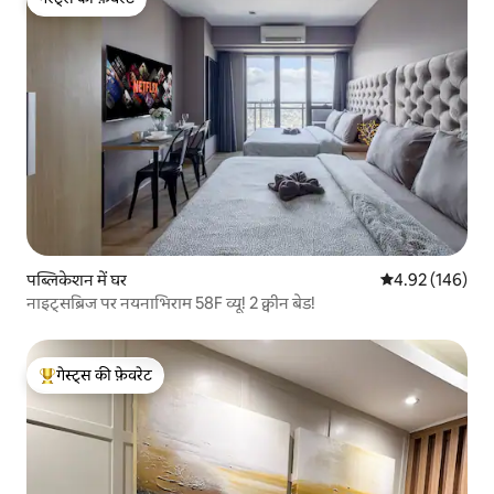
गेस्ट्स की फ़ेवरेट
पब्लिकेशन में घर
औसत रेटिंग 5 में स
4.92 (146)
नाइट्सब्रिज पर नयनाभिराम 58F व्यू! 2 क्वीन बेड!
गेस्ट्स की फ़ेवरेट
गेस्ट्स का टॉप फ़ेवरेट