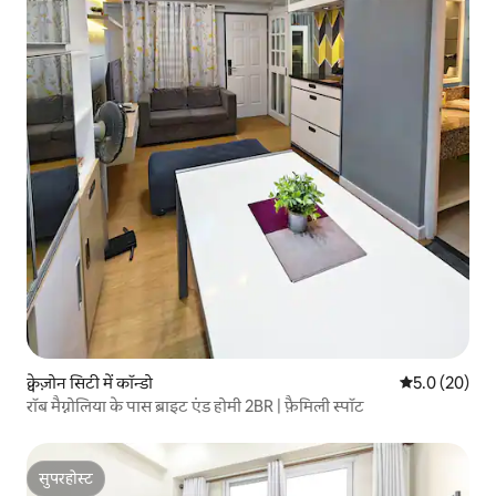
क्वेज़ोन सिटी में कॉन्डो
औसत रेटिंग 5 में
5.0 (20)
रॉब मैग्नोलिया के पास ब्राइट एंड होमी 2BR | फ़ैमिली स्पॉट
सुपरहोस्ट
सुपरहोस्ट