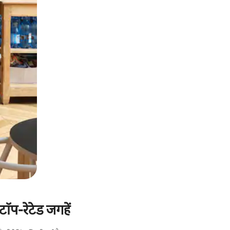
टॉप-रेटेड जगहें