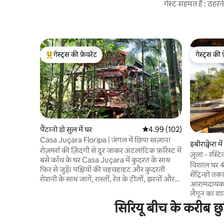
गेस्ट सहमत हैं : ठह
गेस्ट्स की फ़ेवरेट
गेस्ट्स की 
गेस्ट्स का टॉप फ़ेवरेट
गेस्ट्स की 
पैंटानो डो सुल में घर
औसत रेटिंग 5 में से 4.99, 102
4.99 (102)
Casa Juçara Floripa | जंगल में छिपा खज़ाना
इबीराक्वेरा मे
रोज़मर्रा की ज़िंदगी से दूर जाकर अटलांटिक फ़ॉरेस्ट में
ज़ुला - रस्
बसे काँच के घर Casa Juçara में कुदरत के साथ
विशाल घर 4
फिर से जुड़ें। पक्षियों की चहचहाहट और कुदरती
सेंट्रिन्हो 
रोशनी के साथ जागें, रास्तों, रेत के टीलों, झरनों और
आरामदायक औ
जंगली समुद्र तटों को एक्सप्लोर करें, फिर समुद्र के
लैगून का शान
नज़ारों के साथ बार्बेक्यू का मज़ा लें। शांतिपूर्ण और
सबसे ऊँचे बिं
सिरियू बीच के करीब छुट
निजी, फिर भी माटाडेरो, अज़ोरेस, लागोइन्हा डो लेस्टे
नज़ारा दिखा
और पैंटानो डो सुल के सीफ़ूड रेस्टोरेंट से 5 किमी से भी
एन सुइट (ए/स