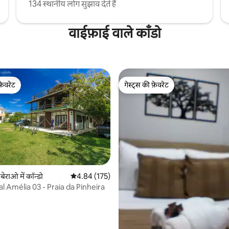
134 स्थानीय लोग सुझाव देते हैं
वाईफ़ाई वाले काँडो
फ़ेवरेट
गेस्ट्स की फ़ेवरेट
फ़ेवरेट
गेस्ट्स की फ़ेवरेट
 समीक्षाएँ
िबेराओ में कॉन्डो
औसत रेटिंग 5 में से 4.84, 175 समीक्षाएँ
4.84 (175)
l Amélia 03 - Praia da Pinheira