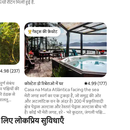
 रेटिंग मिली हुई है.
Garopaba म
गेस्ट्स की फ़ेवरेट
गेस्ट्स
लोटस फ़्लॉव
गेस्ट्स का टॉप फ़ेवरेट
गेस्ट्स का
यह आवास ऊप
सावधानी औ
हर विवरण 
बनाने के लि
लिए एक आदर
के करीब आ
त रेटिंग 5 में से 4.98, 237 समीक्षाएँ
4.98 (237)
रहे हैं। इसमें बड़ी खिड़कियाँ हैं, सामने एक डेक है जो
समुद्र और पहा
र्ण संबंध
कोस्टेरा डो रिबेराओ में घर
औसत रेटिंग 5 में से 4.99, 17
4.99 (177)
पर इस्तेमाल
पक्षियों की
Casa na Mata Atlântica facing the sea
साथ - साथ 
की ठंडक से
मेरी जगह स्वर्ग का एक टुकड़ा है, जो समुद्र की ओर
और अटलांटिक वन के अंदर है। 200 में प्रकृतिवादी
न गेट द्वारा
क्षेत्र पेड्रास अल्टास और रेस्तरां पेड्रास अल्टास बीच भी
 सुरक्षित
है। कोई भी मेरी जगह, हरे - भरे कुदरत, जंगली पक्षियों
जैसे टूकन, अराकुआ, ब्लू टीज़, कैनरी और साबी से
े लिए लोकप्रिय सुविधाएँ
विशेष पहुँच
प्यार करता है। आप मेरी जगह के आस - पास के खेतों
है। इसके
में उठाए गए समुद्री भोजन और सीप का स्वाद ले