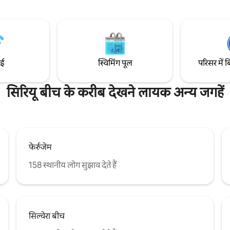
अलावा, यह SURFLAND BRASIL के सा
थरूम। 1 डबल बेड वाला मेज़ानाइन।
 और किचन। आउटडोर शावर और ग्रिल।
ो कारों के लिए निजी पार्किंग। अच्छा और
-फ़ाई।
ाई
स्विमिंग पूल
परिसर में ब
सिरियू बीच के करीब देखने लायक अन्य जगहें
फेर्रुजेम
158 स्थानीय लोग सुझाव देते हैं
सिल्वेरा बीच