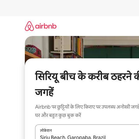
इसे
छोड़कर
सीधा
कॉन्टेंट
पर
जाएँ
सिरियू बीच के करीब ठहरने 
जगहें
Airbnb पर छुट्टियों के लिए किराए पर उपलब्ध अनोखी जगहे
घर और बहुत कुछ बुक करें
लोकेशन
नतीजों के उपलब्ध होने पर, अप और डाउन 'ऐरो की' का इस्तेमाल 