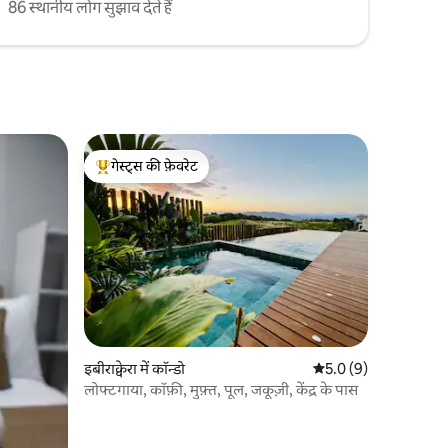
86 स्थानीय लोग सुझाव देते हैं
गेस्ट्स की फ़ेवरेट
गेस्ट्स का टॉप फ़ेवरेट
इबीराक्वेरा में कॉन्डो
औसत रेटिंग 5 में से 5.0, 
5.0 (9)
लोफ्टगाया, कॉफ़ी, मुफ़्त, पूल, जकूज़ी, केंद्र के पास