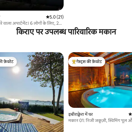
ो
औसत रेटिंग 5 में से 5.0, 21 समीक्षाएँ
5.0 (21)
़ारे वाला अपार्टमेंट। 6 लोगों के लिए, 2
 करने की जगह।
किराए पर उपलब्ध पारिवारिक मकान
की फ़ेवरेट
गेस्ट्स की फ़ेवरेट
टॉप फ़ेवरेट
गेस्ट्स का टॉप फ़ेवरेट
 समीक्षाएँ
इबीराक्वेरा में घर
औस
मकान 01: निजी जकूज़ी, स्विमिंग पूल औ
नज़ारा