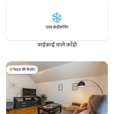
एयर कंडीशनिंग
वाईफ़ाई वाले काँडो
गेस्ट्स की फ़ेवरेट
गेस्ट्स का टॉप फ़ेवरेट