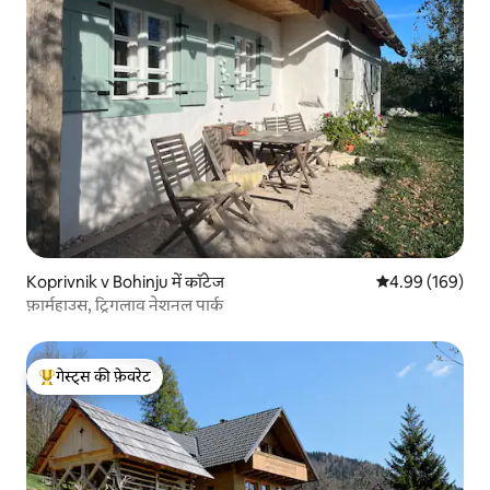
Koprivnik v Bohinju में कॉटेज
औसत रेटिंग 5 में स
4.99 (169)
फ़ार्महाउस, ट्रिगलाव नेशनल पार्क
गेस्ट्स की फ़ेवरेट
गेस्ट्स का टॉप फ़ेवरेट