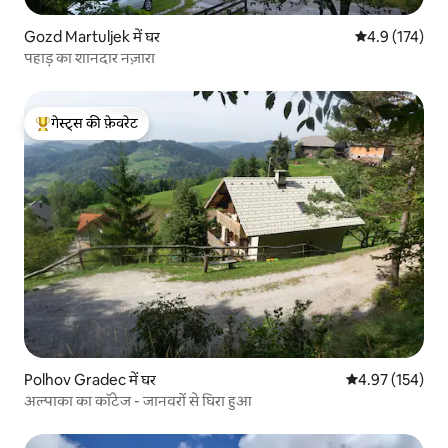
Gozd Martuljek में घर
औसत रेटिंग 5 में 
4.9 (174)
पहाड़ का शानदार नज़ारा
गेस्ट्स की फ़ेवरेट
गेस्ट्स का टॉप फ़ेवरेट
Polhov Gradec में घर
औसत रेटिंग 5 में स
4.97 (154)
अल्पाका का कॉटेज - जानवरों से घिरा हुआ