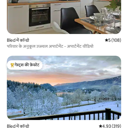
Bled में कॉन्डो
औसत रेटिंग 5 मे
5 (108)
परिवार के अनुकूल उज्ज्वल अपार्टमेंट - अपार्टमेंट वीडियो
गेस्ट्स की फ़ेवरेट
गेस्ट्स का टॉप फ़ेवरेट
Bled में कॉन्डो
औसत रेटिंग 5 में स
4.93 (319)