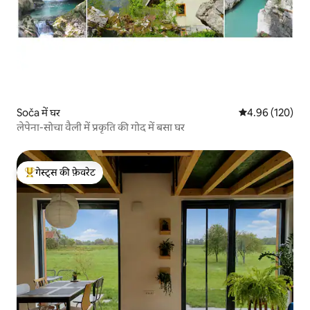
Soča में घर
औसत रेटिंग 5 में स
4.96 (120)
लेपेना-सोचा वैली में प्रकृति की गोद में बसा घर
गेस्ट्स की फ़ेवरेट
गेस्ट्स का टॉप फ़ेवरेट