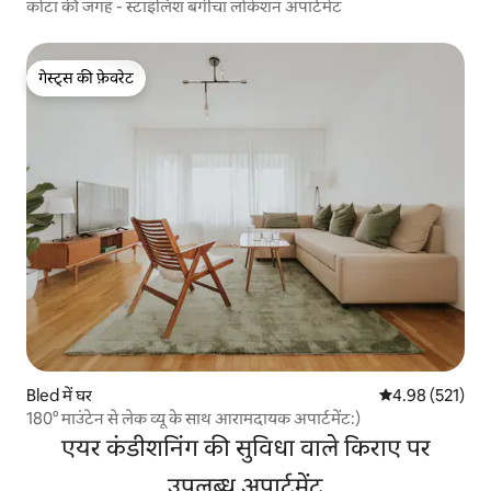
कोटा की जगह - स्टाइलिश बगीचा लोकेशन अपार्टमेंट
गेस्ट्स की फ़ेवरेट
गेस्ट्स की फ़ेवरेट
Bled में घर
औसत रेटिंग 5 में स
4.98 (521)
180° माउंटेन से लेक व्यू के साथ आरामदायक अपार्टमेंट:)
एयर कंडीशनिंग की सुविधा वाले किराए पर
उपलब्ध अपार्टमेंट