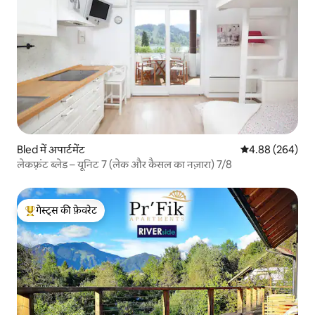
Bled में अपार्टमेंट
औसत रेटिंग 5 में स
4.88 (264)
लेकफ़्रंट ब्लेड – यूनिट 7 (लेक और कैसल का नज़ारा) 7/8
गेस्ट्स की फ़ेवरेट
गेस्ट्स का टॉप फ़ेवरेट