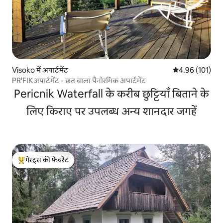
Visoko में अपार्टमेंट
औसत रेटिंग 5 में स
4.96 (101)
PR'FIKअपार्टमेंट - छत वाला पैनोरमिक अपार्टमेंट
Pericnik Waterfall के करीब छुट्टियाँ बिताने के
लिए किराए पर उपलब्ध अन्य शानदार जगहें
गेस्ट्स की फ़ेवरेट
गेस्ट्स का टॉप फ़ेवरेट