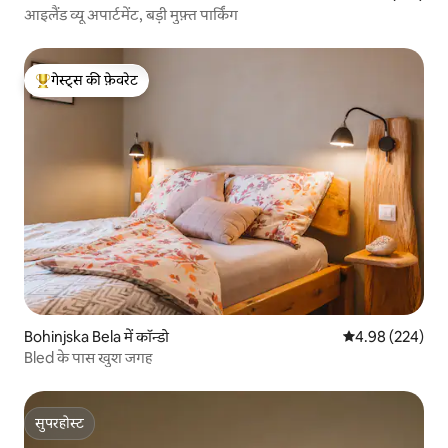
आइलैंड व्यू अपार्टमेंट, बड़ी मुफ़्त पार्किंग
गेस्ट्स की फ़ेवरेट
गेस्ट्स का टॉप फ़ेवरेट
Bohinjska Bela में कॉन्डो
औसत रेटिंग 5 में स
4.98 (224)
Bled के पास खुश जगह
सुपरहोस्ट
सुपरहोस्ट