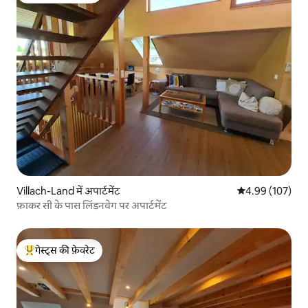
Villach-Land में अपार्टमेंट
औसत रेटिंग 5 में स
4.99 (107)
फ़ाकर सी के पास लिंडनवेग पर अपार्टमेंट
गेस्ट्स की फ़ेवरेट
गेस्ट्स का टॉप फ़ेवरेट