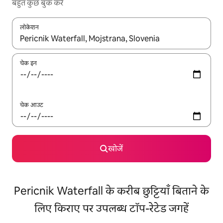
बहुत कुछ बुक करें
लोकेशन
नतीजों के उपलब्ध होने पर, अप और डाउन 'ऐरो की' का इस्तेमाल करके नेविगेट करें
चेक इन
चेक आउट
खोजें
Pericnik Waterfall के करीब छुट्टियाँ बिताने के
लिए किराए पर उपलब्ध टॉप-रेटेड जगहें