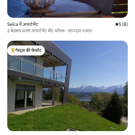
Selca में अपार्टमेंट
औसत रेटिंग 5
5 (8)
2 बेडरूम वाला अपार्टमेंट सेंट थॉमस - शानदार नज़ारा
गेस्ट्स की फ़ेवरेट
गेस्ट्स का टॉप फ़ेवरेट