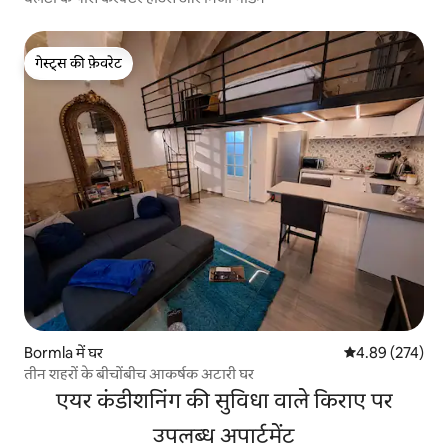
गेस्ट्स की फ़ेवरेट
गेस्ट्स की फ़ेवरेट
Bormla में घर
औसत रेटिंग 5 में स
4.89 (274)
तीन शहरों के बीचोंबीच आकर्षक अटारी घर
एयर कंडीशनिंग की सुविधा वाले किराए पर
उपलब्ध अपार्टमेंट