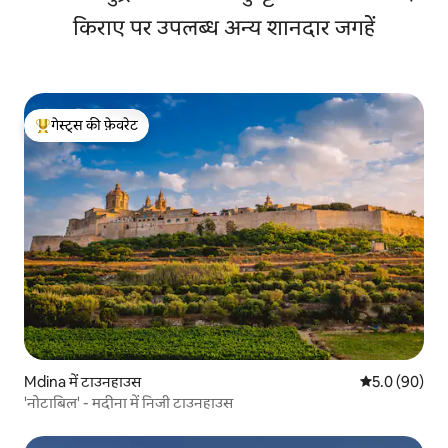
किराए पर उपलब्ध अन्य शानदार जगहें
गेस्ट्स की फ़ेवरेट
गेस्ट्स का टॉप फ़ेवरेट
Mdina में टाउनहाउस
औसत रेटिंग 5 में
5.0 (90)
'नोटाबिल' - मदीना में निजी टाउनहाउस