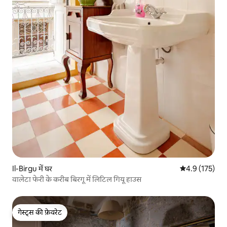
Il-Birgu में घर
औसत रेटिंग 5 में 
4.9 (175)
वालेटा फेरी के करीब बिरगू में लिटिल गियू हाउस
गेस्ट्स की फ़ेवरेट
गेस्ट्स की फ़ेवरेट