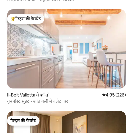
गेस्ट्स की फ़ेवरेट
गेस्ट्स का टॉप फ़ेवरेट
Il-Belt Valletta में कॉन्डो
औसत रेटिंग 5 में स
4.95 (226)
गूनपोस्ट सुइट - शांत गली में वलेटा घर
गेस्ट्स की फ़ेवरेट
गेस्ट्स की फ़ेवरेट