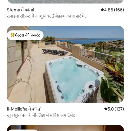
Sliema में कॉन्डो
औसत रेटिंग 5 में स
4.86 (166)
स्लाइमा सीफ़्रंट में आधुनिक, 2 बेडरूम का अपार्टमेंट
गेस्ट्स की फ़ेवरेट
गेस्ट्स का टॉप फ़ेवरेट
Il-Mellieħa में कॉन्डो
औसत रेटिंग 5 में 
5.0 (127)
खूबसूरत नज़ारे, मेल्लिहा में सर्विस अपार्टमेंट।