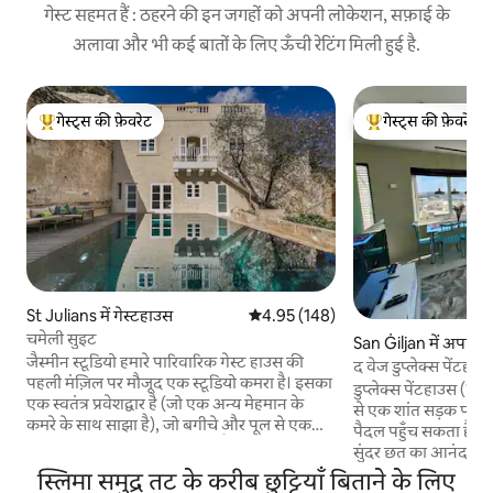
गेस्ट सहमत हैं : ठहरने की इन जगहों को अपनी लोकेशन, सफ़ाई के
अलावा और भी कई बातों के लिए ऊँची रेटिंग मिली हुई है.
गेस्ट्स की फ़ेवरेट
गेस्ट्स की फ़ेवरेट
गेस्ट्स का टॉप फ़ेवरेट
गेस्ट्स का टॉप फ़ेवरेट
St Julians में गेस्टहाउस
औसत रेटिंग 5 में से 4.95, 148 समीक्षाएँ
4.95 (148)
चमेली सुइट
San Ġiljan में अपार्टमे
जैस्मीन स्टूडियो हमारे पारिवारिक गेस्ट हाउस की
पहली मंज़िल पर मौजूद एक स्टूडियो कमरा है। इसका
डुप्लेक्स पेंटहाउस (10
एक स्वतंत्र प्रवेशद्वार है (जो एक अन्य मेहमान के
से एक शांत सड़क पर स्थ
कमरे के साथ साझा है), जो बगीचे और पूल से एक
पैदल पहुँच सकता है। V
मंज़िल ऊपर सीढ़ियों से जुड़ा हुआ है। हम बलूता बे
सुंदर छत का आनंद लें। 
और सेंट जूलियन्स के सभी रेस्टोरेंट और नाइट लाइफ़
इसलिए हम इस क्षेत्र को 
स्लिमा समुद्र तट के करीब छुट्टियाँ बिताने के लिए
के करीब हैं। आप 5 किमी लंबे तटीय प्रोमेनेड पर दौड़