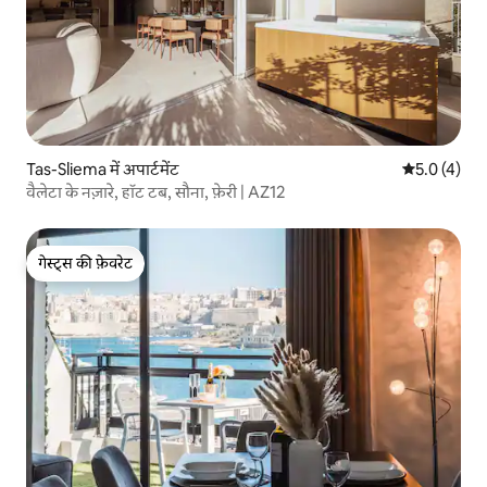
Tas-Sliema में अपार्टमेंट
औसत रेटिंग 5 म
5.0 (4)
वैलेटा के नज़ारे, हॉट टब, सौना, फ़ेरी | AZ12
गेस्ट्स की फ़ेवरेट
गेस्ट्स की फ़ेवरेट