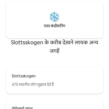
148 किमी तक चल सकते हैं! लोकेशन यह प्रॉपर्टी
हाइटवे से 7 मिनट, एयरपोर्ट से 10 मिनट, नज़दीकी
लैंडवेटर सेंट्रम (फ़ूड स्टोर, कैफ़े शॉप) से 10 मिनट
और कार से गॉथेनबर्ग डाउनटाउन से 30 मिनट की
दूरी पर मौजूद है। मेहमान की पहुँच आपको ठहरने की
हर चीज़ का ऐक्सेस मिल सकता है। रसोई पूरी तरह से
एयर कंडीशनिंग
सुसज्जित है (माइक्रोवेव सहित नहीं)। वाईफाई और
बेड लिनन, तौलिए, कॉफी और टी शामिल हैं।
Slottsskogen के करीब देखने लायक अन्य
जगहें
Slottsskogen
475 स्थानीय लोग सुझाव देते हैं
गोथेनबर्ग उद्यान