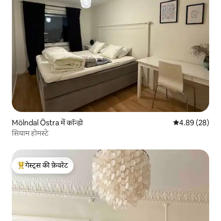
Mölndal Östra में कॉन्डो
औसत रेटिंग 5 में 
4.89 (28)
सियाम होमस्टे
गेस्ट्स की फ़ेवरेट
गेस्ट्स का टॉप फ़ेवरेट