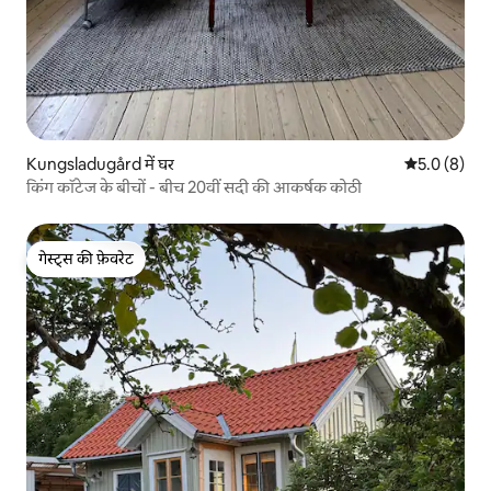
Kungsladugård में घर
औसत रेटिंग 5 म
5.0 (8)
किंग कॉटेज के बीचों - बीच 20वीं सदी की आकर्षक कोठी
गेस्ट्स की फ़ेवरेट
गेस्ट्स की फ़ेवरेट