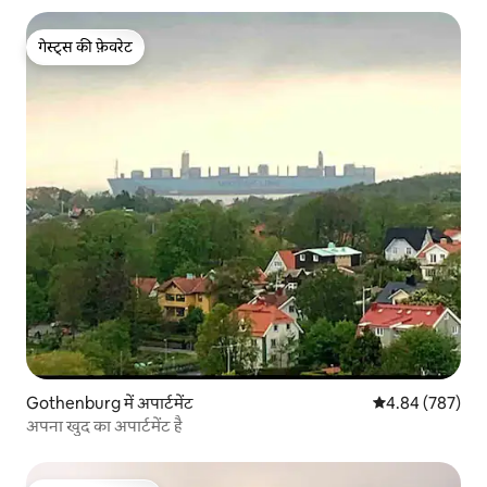
गेस्ट्स की फ़ेवरेट
गेस्ट्स की फ़ेवरेट
Gothenburg में अपार्टमेंट
औसत रेटिंग 5 में स
4.84 (787)
अपना खुद का अपार्टमेंट है