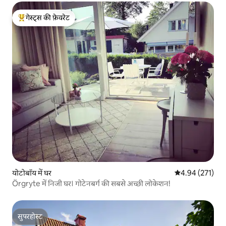
गेस्ट्स की फ़ेवरेट
गेस्ट्स का टॉप फ़ेवरेट
योटोबॉय में घर
औसत रेटिंग 5 में स
4.94 (271)
Örgryte में निजी घर। गोटेनबर्ग की सबसे अच्छी लोकेशन!
सुपरहोस्ट
सुपरहोस्ट