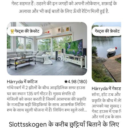
गेस्ट सहमत हैं : ठहरने की इन जगहों को अपनी लोकेशन, सफ़ाई के
अलावा और भी कई बातों के लिए ऊँची रेटिंग मिली हुई है.
गेस्ट्स की फ़ेवरेट
गेस्ट्स की फ़ेवरेट
गेस्ट्स का टॉप फ़ेवरेट
गेस्ट्स की फ़ेवरेट
Härryda में कॉटेज
औसत रेटिंग 5 में से 4.98, 180 समीक्षाएँ
4.98 (180)
गॉथेनबर्ग में 2 झीलों के बीच आइडिलिक समर हाउस
Härryda में गेस्टहाउस
घर का स्थान 135 वर्ग मीटर है। मुख्य संपत्ति दो
सॉना, हॉट टब और निजी 
मंजिलों को कवर करती है जिसमें आसपास की प्रकृति
कॉटेज
प्रकृति के बीच में लेकि
के नजदीक बड़ी खिड़कियां के साथ आकर्षक लिविंग
आपको यह सुखद लगेगा
रूम के साथ खुली योजना में हैं। लिविंग रूम खुले रसोई
गेस्ट हाउस में एक चिम
क्षेत्र, एक आरामदायक चिमनी के साथ खुले भोजन
और गर्म टब के साथ आराम 
कक्ष और डेस्क, पेंटिंग ज़ोन और चिल क्षेत्र के साथ
आसपास बड़े डेक पर जात
Slottsskogen के करीब छुट्टियाँ बिताने के लिए
छोटे कलात्मक कमरे से जुड़ता है। यहां आप अपनी
निजी जेटी के लिए एक 