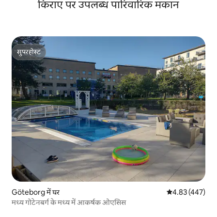
किराए पर उपलब्ध पारिवारिक मकान
सुपरहोस्ट
सुपरहोस्ट
Göteborg में घर
औसत रेटिंग 5 में स
4.83 (447)
मध्य गोटेनबर्ग के मध्य में आकर्षक ओएसिस