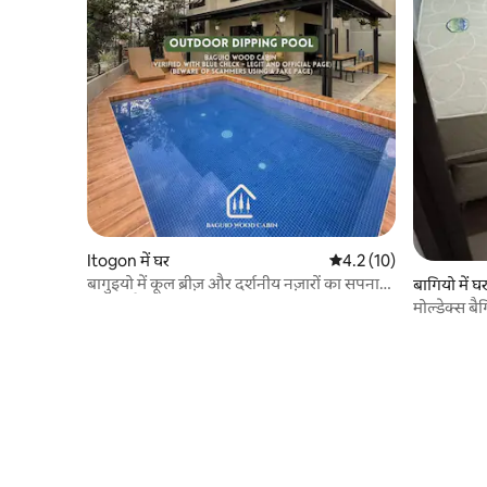
Itogon में घर
औसत रेटिंग 5 में से 4.2, 10
4.2 (10)
बागुइयो में कूल ब्रीज़ और दर्शनीय नज़ारों का सपना
बागियो में घ
देख रहे हैं?
मोल्डेक्स बै