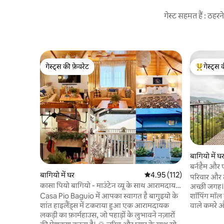
गेस्ट सहमत हैं : ठह
गेस्ट्स की फ़ेवरेट
गेस्ट्स 
गेस्ट्स की फ़ेवरेट
गेस्ट्स का 
बागियो में घ
बर्नहैम और 
बागियो में घर
औसत रेटिंग 5 में से 4.95, 112
4.95 (112)
मान्यता प्राप्
परिवार और द
कासा पियो बागियो - माउंटेन व्यू के साथ आरामदायक
अच्छी जगह। 
केबिन
शॉपिंग मॉल स
Casa Pio Baguio में आपका स्वागत है बागुइयो के
वाले कमरे औ
शांत हाइलैंड्स में टकराया हुआ एक आरामदायक
उपयोग। पूरी
लकड़ी का फ़ार्महाउस, जो पहाड़ों के लुभावने नज़ारों