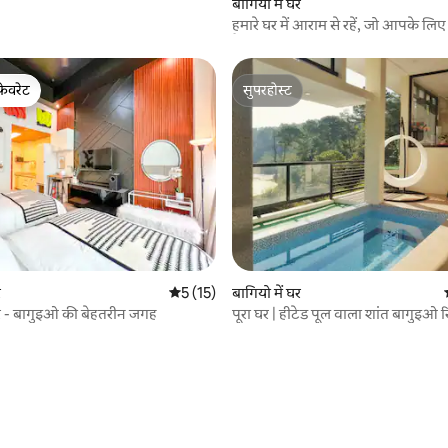
बागियो में घर
हमारे घर में आराम से रहें, जो आपके लि
है!
फ़ेवरेट
सुपरहोस्ट
फ़ेवरेट
सुपरहोस्ट
9 समीक्षाएँ
र
औसत रेटिंग 5 में से 5, 15 समीक्षाएँ
5 (15)
बागियो में घर
 - बागुइओ की बेहतरीन जगह
पूरा घर | हीटेड पूल वाला शांत बागुइओ रि