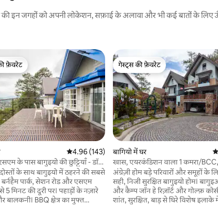
रने की इन जगहों को अपनी लोकेशन, सफ़ाई के अलावा और भी कई बातों के लिए ऊँची
की फ़ेवरेट
गेस्ट्स की फ़ेवरेट
टॉप फ़ेवरेट
गेस्ट्स की फ़ेवरेट
र
औसत रेटिंग 5 में से 4.96, 143 समीक्षाएँ
4.96 (143)
बागियो में घर
औस
एसएम के पास बागुइयो की छुट्टियाँ - डॉट
खास, एयरकंडिशन वाला 1 कमरा/BCC
 समीक्षाएँ
त
गोल्फ के पास/18 लोगों के लिए
ोस्तों के साथ बागुइयो में ठहरने की सबसे
अंग्रेज़ी होम बड़े परिवारों और समूहों के लिए बिल्कुल
बर्नहैम पार्क, सेशन रोड और एसएम
सही, निजी सुरक्षित बागुइयो होम। बागुइओ कंट्री क्लब
े 5 मिनट की दूरी पर। पहाड़ों के नज़ारे
और कैम्प जॉन हे रिज़ॉर्ट और गोल्फ़ कोर
र बालकनी। BBQ क्षेत्र का मुफ्त
शांत, सुरक्षित, बाड़ से घिरे विशेष इलाके 
 तरह से सुसज्जित रसोई के साथ। 2 वाहनों
विशाल निजी घर में आरामदायक ठहरने का