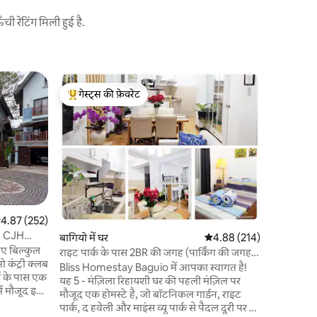
 रेटिंग मिली हुई है.
Itogon, Ba
गेस्ट्स की फ़ेवरेट
गेस्ट्स की
गेस्ट्स का टॉप फ़ेवरेट
गेस्ट्स की
कैम्प जॉन ह
अन्य जैसे र
पर इस आरा
पहाड़ों के 
परिवारों और
यह पालतू ज
घर एक इनडो
बाथरूम के स
त रेटिंग 5 में से 4.87, 252 समीक्षाएँ
4.87 (252)
डाइनिंग, सा
, CJH
बागियो में घर
औसत रेटिंग 5 में से 4.88, 21
4.88 (214)
कराओके मश
वालों के लि
राइट पार्क के पास 2BR की जगह (पार्किंग की जगह
नहीं)
Bliss Homestay Baguio में आपका स्वागत है!
्स के पास एक
यह 5 - मंज़िला रिहायशी घर की पहली मंज़िल पर
में मौजूद इस
मौजूद एक होमस्टे है, जो बॉटनिकल गार्डन, राइट
 मज़ा लें।
पार्क, द हवेली और माइंस व्यू पार्क से पैदल दूरी पर है।