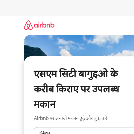
इसे
छोड़कर
सीधा
कॉन्टेंट
पर
जाएँ
एसएम सिटी बागुइओ के
करीब किराए पर उपलब्ध
मकान
Airbnb पर अनोखे मकान ढूँढ़ें और बुक करें
लोकेशन