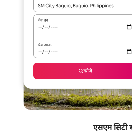
नतीजों के उपलब्ध होने पर, अप और डाउन 'ऐरो की' का इस्तेमाल 
चेक इन
चेक आउट
खोजें
एसएम सिटी बा