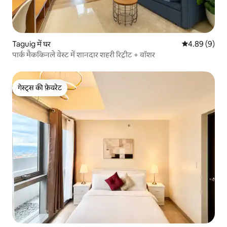
Taguig में घर
औसत रेटिंग 5 में
4.89 (9)
पार्क मैककिनले वेस्ट में शानदार शहरी रिट्रीट + वॉशर
गेस्ट्स की फ़ेवरेट
गेस्ट्स की फ़ेवरेट