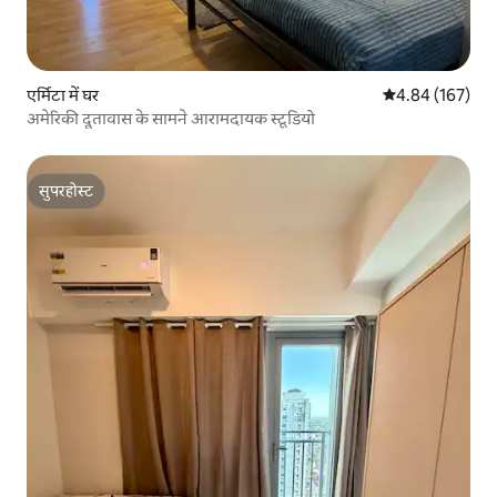
एर्मिटा में घर
औसत रेटिंग 5 में स
4.84 (167)
अमेरिकी दूतावास के सामने आरामदायक स्टूडियो
सुपरहोस्ट
सुपरहोस्ट