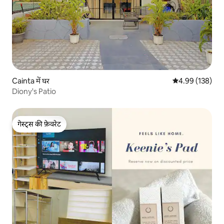
Cainta में घर
औसत रेटिंग 5 में स
4.99 (138)
Diony's Patio
गेस्ट्स की फ़ेवरेट
गेस्ट्स की फ़ेवरेट