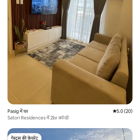
Pasig में घर
औसत रेटिंग 5 में
5.0 (20)
Satori Residences में 2br कॉन्डो
गेस्ट्स की फ़ेवरेट