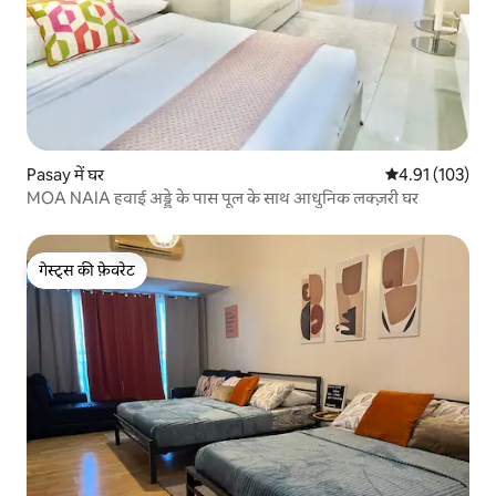
Pasay में घर
औसत रेटिंग 5 में स
4.91 (103)
MOA NAIA हवाई अड्डे के पास पूल के साथ आधुनिक लक्ज़री घर
गेस्ट्स की फ़ेवरेट
गेस्ट्स की फ़ेवरेट