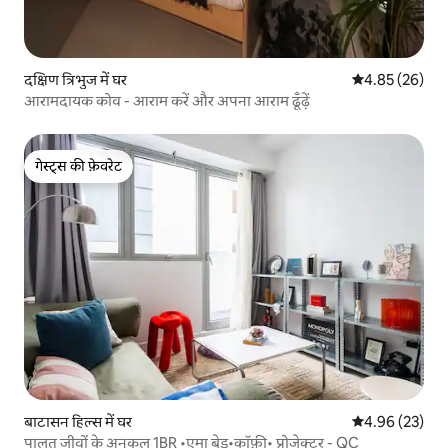
दक्षिण त्रिभुज में घर
औसत रेटिंग 5 में 
4.85 (26)
आरामदायक कोव - आराम करें और अपना आराम ढूँढ़ें
गेस्ट्स की फ़ेवरेट
गेस्ट्स की फ़ेवरेट
बाटासन हिल्स में घर
औसत रेटिंग 5 में 
4.96 (23)
पालतू जीवों के अनुकूल 1BR •एमा बेड•कॉफ़ी• प्रोजेक्टर - QC