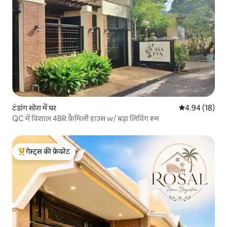
टंडांग सोरा में घर
औसत रेटिंग 5 में 
4.94 (18)
QC में विशाल 4BR फ़ैमिली हाउस w/ बड़ा लिविंग रूम
गेस्ट्स की फ़ेवरेट
गेस्ट्स का टॉप फ़ेवरेट