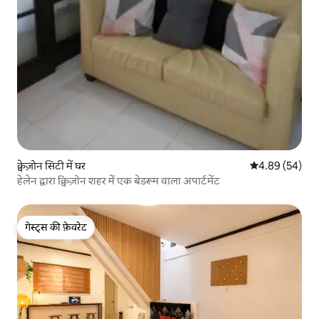
क्वेज़ोन सिटी में घर
औसत रेटिंग 5 में 
4.89 (54)
हेलेन द्वारा क्विज़ोन शहर में एक बेडरूम वाला अपार्टमेंट
गेस्ट्स की फ़ेवरेट
गेस्ट्स की फ़ेवरेट