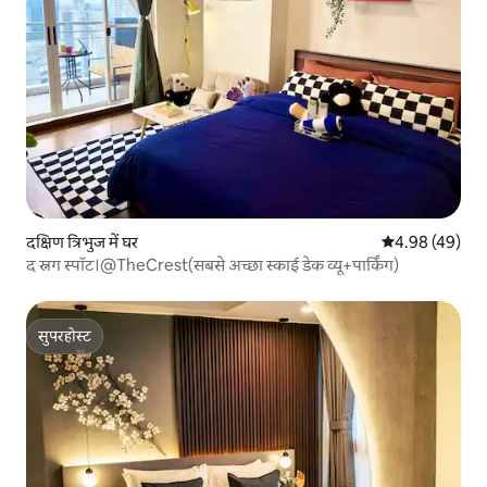
दक्षिण त्रिभुज में घर
औसत रेटिंग 5 में 
4.98 (49)
द स्नग स्पॉट।@TheCrest(सबसे अच्छा स्काई डेक व्यू+पार्किंग)
सुपरहोस्ट
सुपरहोस्ट