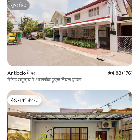
सुपरहोस्ट
सुपरहोस्ट
Antipolo में घर
औसत रेटिंग 5 में स
4.88 (176)
गेटिड समुदाय में आकर्षक डूएल लेवल हाउस
गेस्ट्स की फ़ेवरेट
गेस्ट्स की फ़ेवरेट