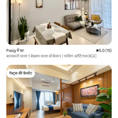
Pasig में घर
औसत रेटिंग 5 मे
5.0 (15)
बालकनी वाला 1 बेडरूम वाला स्टेकेशन | पासिग ऑर्टिगास BGC
गेस्ट्स की फ़ेवरेट
गेस्ट्स की फ़ेवरेट