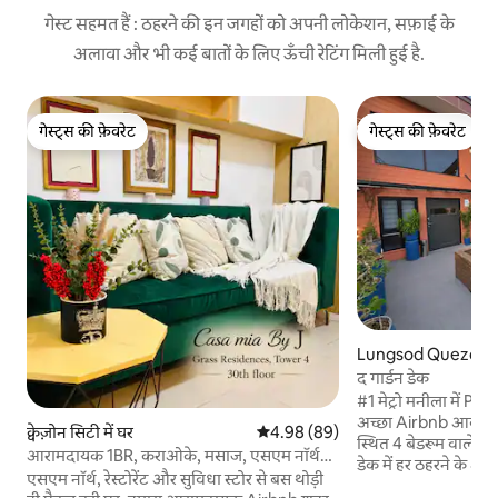
गेस्ट सहमत हैं : ठहरने की इन जगहों को अपनी लोकेशन, सफ़ाई के
अलावा और भी कई बातों के लिए ऊँची रेटिंग मिली हुई है.
गेस्ट्स की फ़ेवरेट
गेस्ट्स की फ़ेवरेट
गेस्ट्स की फ़ेवरेट
गेस्ट्स की फ़ेवरेट
Lungsod Quezon मे
द गार्डन डेक
#1 मेट्रो मनीला में P
अच्छा Airbnb आवास। क्यूज़न सिटी के बीचों-ब
क्वेज़ोन सिटी में घर
औसत रेटिंग 5 में से 4.98, 89 समीक्षाएँ
4.98 (89)
स्थित 4 बेडरूम वाले विश
आरामदायक 1BR, कराओके, मसाज, एसएम नॉर्थ
डेक में हर ठहरने के अ
ग्रास T4
एसएम नॉर्थ, रेस्टोरेंट और सुविधा स्टोर से बस थोड़ी
परिवार के साथ स्टेकेशन, 