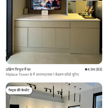
दक्षिण त्रिभुज में घर
औसत रेटिंग 5 में 
4.94 (83)
Mplace Tower B में आरामदायक 1 बेडरूम कोंडो यूनिट
गेस्ट्स की फ़ेवरेट
गेस्ट्स की फ़ेवरेट