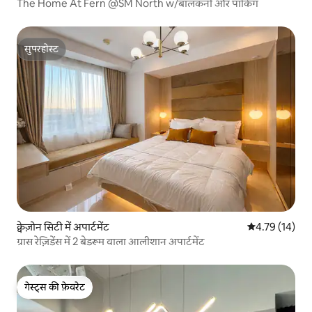
The Home At Fern @SM North w/बालकनी और पार्किंग
सुपरहोस्ट
सुपरहोस्ट
क्वेज़ोन सिटी में अपार्टमेंट
औसत रेटिंग 5 में 
4.79 (14)
ग्रास रेज़िडेंस में 2 बेडरूम वाला आलीशान अपार्टमेंट
गेस्ट्स की फ़ेवरेट
गेस्ट्स की फ़ेवरेट