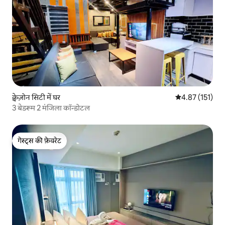
क्वेज़ोन सिटी में घर
औसत रेटिंग 5 में स
4.87 (151)
3 बेडरूम 2 मंजिला कॉन्डोटल
गेस्ट्स की फ़ेवरेट
गेस्ट्स की फ़ेवरेट