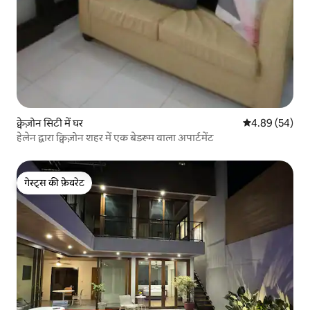
क्वेज़ोन सिटी में घर
औसत रेटिंग 5 में 
4.89 (54)
हेलेन द्वारा क्विज़ोन शहर में एक बेडरूम वाला अपार्टमेंट
गेस्ट्स की फ़ेवरेट
गेस्ट्स की फ़ेवरेट