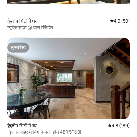
क्वेज़ोन सिटी में घर
औसत रेटिंग 5 में
4.9 (50)
न्यूडेज़ सुइट @ ग्रास रेज़िडेंस
सुपरहोस्ट
सुपरहोस्ट
क्वेज़ोन सिटी में घर
औसत रेटिंग 5 में 
4.8 (189)
क्विज़ोन शहर में बिग फैमली होम 4BR 5T&B!!