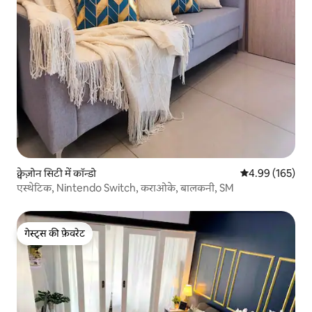
क्वेज़ोन सिटी में कॉन्डो
औसत रेटिंग 5 में स
4.99 (165)
एस्थेटिक, Nintendo Switch, कराओके, बालकनी, SM
गेस्ट्स की फ़ेवरेट
गेस्ट्स की फ़ेवरेट