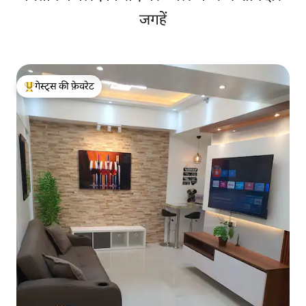
जगहें
गेस्ट्स की फ़ेवरेट
गेस्ट्स का टॉप फ़ेवरेट