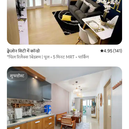
क्वेज़ोन सिटी में कॉन्डो
औसत रेटिंग 5 में स
4.95 (141)
“चिल रिलैक्स 1बेडरूम | पूल • 5 मिनट MRT • पार्किंग
सुपरहोस्ट
सुपरहोस्ट