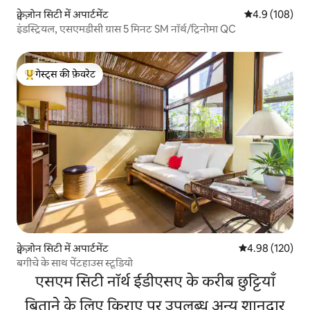
क्वेज़ोन सिटी में अपार्टमेंट
औसत रेटिंग 5 में 
4.9 (108)
इंडस्ट्रियल, एसएमडीसी ग्रास 5 मिनट SM नॉर्थ/ट्रिनोमा QC
गेस्ट्स की फ़ेवरेट
गेस्ट्स का टॉप फ़ेवरेट
क्वेज़ोन सिटी में अपार्टमेंट
औसत रेटिंग 5 में स
4.98 (120)
बगीचे के साथ पेंटहाउस स्टूडियो
एसएम सिटी नॉर्थ ईडीएसए के करीब छुट्टियाँ
बिताने के लिए किराए पर उपलब्ध अन्य शानदार