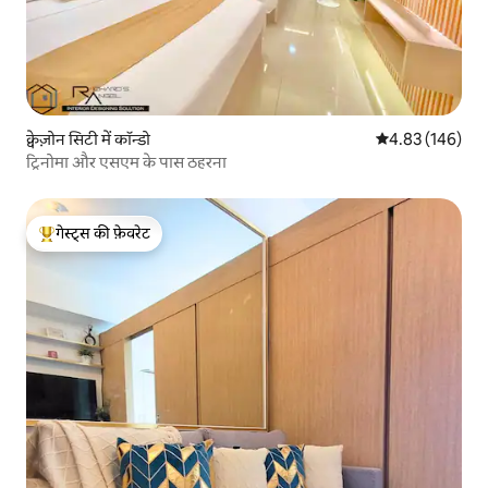
क्वेज़ोन सिटी में कॉन्डो
औसत रेटिंग 5 में स
4.83 (146)
ट्रिनोमा और एसएम के पास ठहरना
गेस्ट्स की फ़ेवरेट
गेस्ट्स का टॉप फ़ेवरेट