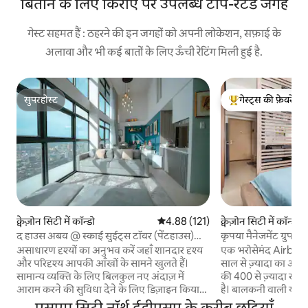
बिताने के लिए किराए पर उपलब्ध टॉप-रेटेड जगहें
गेस्ट सहमत हैं : ठहरने की इन जगहों को अपनी लोकेशन, सफ़ाई के
अलावा और भी कई बातों के लिए ऊँची रेटिंग मिली हुई है.
सुपरहोस्ट
गेस्ट्स की फ़ेवरेट
सुपरहोस्ट
गेस्ट्स का टॉप फ़ेवरेट
क्वेज़ोन सिटी में कॉन्डो
औसत रेटिंग 5 में से 4.88, 121 समीक्षाएँ
4.88 (121)
क्वेज़ोन सिटी में कॉन्डो
द हाउस अबव @ स्काई सुईट्स टॉवर (पेंटहाउस)
कृपया मैनेजमेंट ग्रुप द्
क्यू.सी.
असाधारण दृश्यों का अनुभव करें जहाँ शानदार दृश्य
एक भरोसेमंद Airbnb सु
और परिदृश्य आपकी आँखों के सामने खुलते हैं।
साल से ज़्यादा का अनुभव,
सामान्य व्यक्ति के लिए बिलकुल नए अंदाज़ में
की 400 से ज़्यादा समीक
आराम करने की सुविधा देने के लिए डिज़ाइन किया
है। बालकनी वाली यह जापानी - प्रेरित, आधुनिक
गया, 'द स्काईसूट्स टावर', जिसे 'द स्काई सूट्स
1BR यूनिट उन यात्रियों
एसएम सिटी नॉर्थ ईडीएसए के करीब छुट्टियाँ