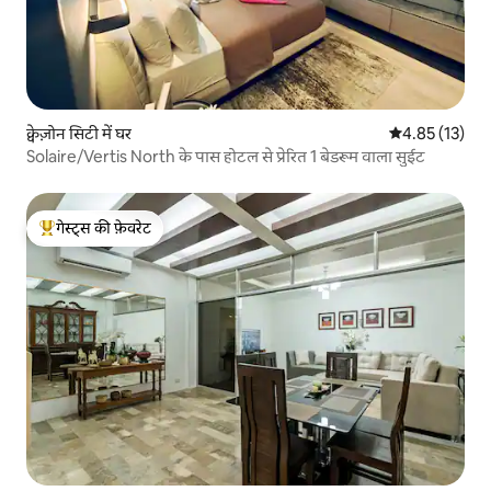
क्वेज़ोन सिटी में घर
औसत रेटिंग 5 में 
4.85 (13)
Solaire/Vertis North के पास होटल से प्रेरित 1 बेडरूम वाला सुईट
गेस्ट्स की फ़ेवरेट
गेस्ट्स का टॉप फ़ेवरेट