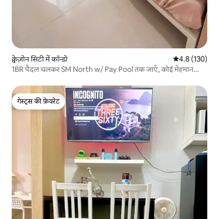
क्वेज़ोन सिटी में कॉन्डो
औसत रेटिंग 5 में 
4.8 (130)
1BR पैदल चलकर SM North w/ Pay Pool तक जाएँ, कोई मेहमान
शुल्क नहीं
गेस्ट्स की फ़ेवरेट
गेस्ट्स की फ़ेवरेट