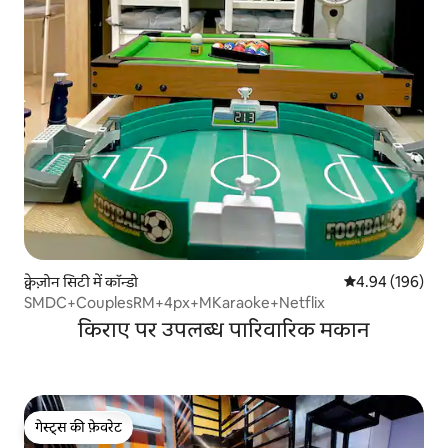
क्वेज़ोन सिटी में कॉन्डो
औसत रेटिंग 5 में स
4.94 (196)
SMDC+CouplesRM+4px+MKaraoke+Netflix
किराए पर उपलब्ध पारिवारिक मकान
गेस्ट्स की फ़ेवरेट
गेस्ट्स की फ़ेवरेट