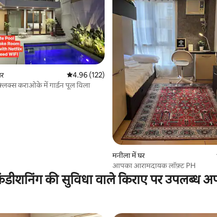
 समीक्षाएँ
घर
औसत रेटिंग 5 में से 4.96, 122 समीक्षाएँ
4.96 (122)
्लिक्स कराओके में गार्डन पूल विला
मनीला में घर
आपका आरामदायक लॉफ़्ट PH
ंडीशनिंग की सुविधा वाले किराए पर उपलब्ध अपार