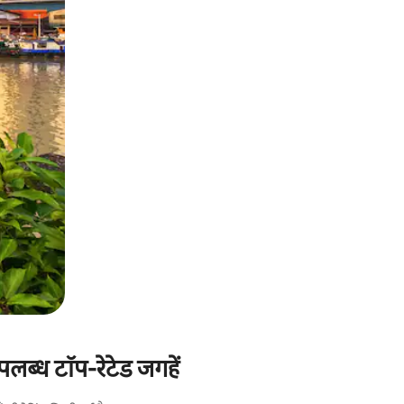
लब्ध टॉप-रेटेड जगहें