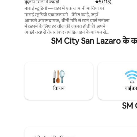
की पैदल दूरी पर। ये लॉफ़्ट छात्रों, 
क्वेज़ोन सिटी में कॉन्डो
औसत रेटिंग 5 में से 5, 11
5 (115)
OFW (छुट्टि
नाराई स्टूडियो — शहर में एक जापानी माचिया घर
करना), बोर्ड/
नाराई स्टूडियो एक जापानी - प्रेरित घर है, जहाँ
या अवकाश के
आपको आरामदायक, धीमी गति से रहने वाले मनीला
के लिए डिज़ाइन किए गए
में ठहरने के लिए हर चीज़ की ज़रूरत होती है। अपने
छत कम है। यह
अच्छी तरह से तैयार किए गए डिज़ाइन के माध्यम से
लिए नहीं है।
एक हवादार, मेडिटेटिव एस्केप महसूस करें, जिसमें
SM City San Lazaro के करीब
सोच - समझकर चुनी गई चीज़ें बिना किसी रुकावट के
जापान के पुराने और नए तत्वों को मिलाती हैं, जो
इसके न्यूनतम खिंचाव को बढ़ाते हैं। शहर के शानदार
नज़ारे के साथ मनीला के क्लोवरलीफ़ में बसा यह एक
छिपा हुआ खज़ाना है, जो मॉल, रेस्टो और आकर्षक
कैफ़े से घिरे पड़ोसी शहरों से घिरा हुआ है। आपका
शांतिपूर्ण अभयारण्य यहाँ है। नाराई में घर आएँ।
किचन
वाईफ़
SM C