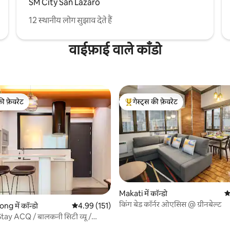
SM City San Lazaro
12 स्थानीय लोग सुझाव देते हैं
वाईफ़ाई वाले काँडो
की फ़ेवरेट
गेस्ट्स की फ़ेवरेट
टॉप फ़ेवरेट
गेस्ट्स का टॉप फ़ेवरेट
 समीक्षाएँ
Makati में कॉन्डो
औ
किंग बेड कॉर्नर ओएसिस @ ग्रीनबेल्ट
g में कॉन्डो
औसत रेटिंग 5 में से 4.99, 151 समीक्षाएँ
4.99 (151)
ay ACQ / बालकनी सिटी व्यू /