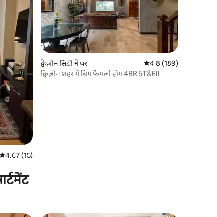
क्वेज़ोन सिटी में घर
औसत रेटिंग 5 में से 4.8, 18
4.8 (189)
क्विज़ोन शहर में बिग फैमली होम 4BR 5T&B!!
औसत रेटिंग 5 में से 4.67, 15 समीक्षाएँ
4.67 (15)
्टमेंट