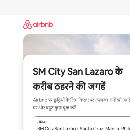
इसे
छोड़कर
सीधा
कॉन्टेंट
पर
जाएँ
SM City San Lazaro के
करीब ठहरने की जगहें
Airbnb पर छुट्टियों के लिए किराए पर उपलब्ध अनोखी जगहे
घर और बहुत कुछ बुक करें
लोकेशन
नतीजों के उपलब्ध होने पर, अप और डाउन 'ऐरो की' का इस्तेमाल 