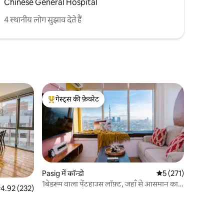
Chinese General Hospital
4 स्थानीय लोग सुझाव देते हैं
गेस्ट्स की फ़ेवरेट
गेस्ट्स का टॉप फ़ेवरेट
Pasig में कॉन्डो
औसत रेटिंग 5 में से 5, 27
5 (271)
1बेडरूम वाला पेंटहाउस लॉफ़्ट, जहाँ से आसमान का
सत रेटिंग 5 में से 4.92, 232 समीक्षाएँ
4.92 (232)
नज़ारा दिखता है | ओर्टिगास