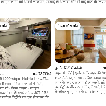
रने की इन जगहों को अपनी लोकेशन, सफ़ाई के अलावा और भी कई बातों के लिए ऊँची
फ़ेवरेट
गेस्ट्स की फ़ेवरेट
फ़ेवरेट
गेस्ट्स की फ़ेवरेट
क्वेज़ोन सिटी में कॉन्डो
औ
क्यूबा में कोंडो | सूर्यास्त और शहर की 
फ़्ट
औसत रेटिंग 5 में से 4.73, 334 समीक्षाएँ
4.73 (334)
करना
शहर में मौजूद, आराम के लिए बनाया गया। मुनि 
 | 200mbps | Netflix | nr UST,
शांति के लिए एक जगह है जो रुकने, साँ
रानी व्यावसायिक जगह को 4 निजी,
बस मेट्रो के भीतर रहने की सुविधा देती है। इज़्ज़त श
िंग, नो - फ़्रिल, लॉफ़्ट - स्टाइल
के जीवंत गुनगुनाहट के ऊपर स्थित, म
 है। हमारे लॉफ़्ट UST, FEU
लुभावने स्काईलाइन दृश्य प्रदान करता ह
समीक्षा केंद्रों से बस कुछ ही ब्लॉक की
सूर्योदय से लेकर सुनहरे सूर्यास्त तक और 
की जगमगाती रोशनी का जादू। चाहे आप