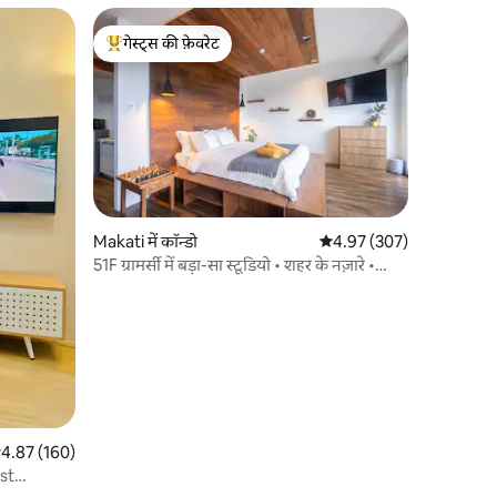
गेस्ट्स की फ़ेवरेट
गेस्ट्स का टॉप फ़ेवरेट
Makati में कॉन्डो
औसत रेटिंग 5 में से 4.97, 307
4.97 (307)
51F ग्रामर्सी में बड़ा-सा स्टूडियो • शहर के नज़ारे •
मकाटी
त रेटिंग 5 में से 4.87, 160 समीक्षाएँ
4.87 (160)
st