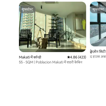
सुपरहोस्ट
सुपरहोस्ट
सुपरहोस्ट
सुपरहोस्ट
क्वेज़ोन सिटी 
द हाउस अबव
Makati में कॉन्डो
औसत रेटिंग 5 में से 4.86, 423
4.86 (423)
क्यू.सी.
55 - SQM | Poblacion Makati में शहरी केबिन