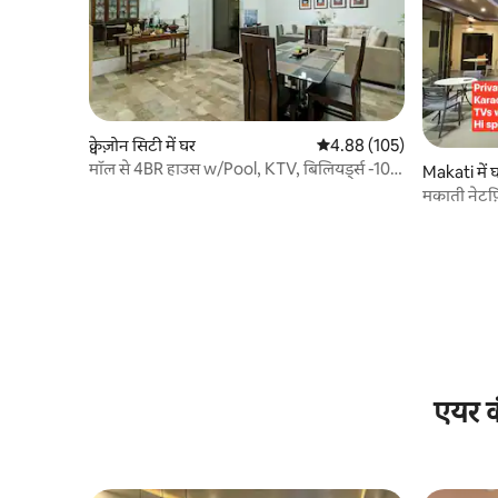
क्वेज़ोन सिटी में घर
औसत रेटिंग 5 में से 4.88, 105
4.88 (105)
मॉल से 4BR हाउस w/Pool, KTV, बिलियर्ड्स -10
Makati में 
मिनट की दूरी पर
मकाती नेटफ़
एयर क