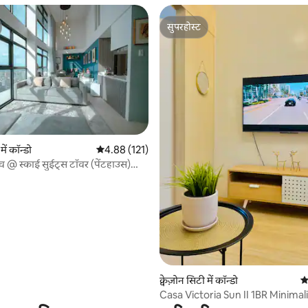
सुपरहोस्ट
सुपरहोस्ट
में कॉन्डो
औसत रेटिंग 5 में से 4.88, 121 समीक्षाएँ
4.88 (121)
 @ स्काई सुईट्स टॉवर (पेंटहाउस)
 समीक्षाएँ
क्वेज़ोन सिटी में कॉन्डो
औस
Casa Victoria Sun II 1BR Minimali
Aesthetic Home