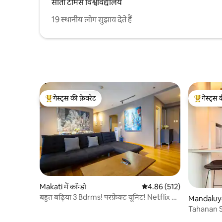
सांतो टॉमस विश्वविद्यालय
19 स्थानीय लोग सुझाव देते हैं
गेस्ट्स की फ़ेवरेट
गेस्ट्स 
गेस्ट्स का टॉप फ़ेवरेट
गेस्ट्स का 
Makati में कॉन्डो
औसत रेटिंग 5 में से 4.86, 512
4.86 (512)
बहुत बढ़िया 3 Bdrms! परफ़ेक्ट यूनिट! Netflix +
Mandaluyon
तेज़ वाईफ़ाई
Tahanan St
100MBPS