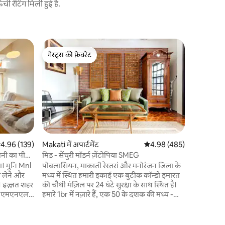
 रेटिंग मिली हुई है.
मनीला में कॉ
गेस्ट्स की फ़ेवरेट
गेस्ट्स की
Universi
गेस्ट्स की फ़ेवरेट
गेस्ट्स की
कोई मेहमान
विस्टा रेक
आरामदायक स
हमारी जगह अ
लिए एकदम स
के लिए सु
हैं। हमारी स्टूडियो इकाई पूरी तरह से सुसज्जित है और
आपको आराम
सुसज्जित है।
सत रेटिंग 5 में से 4.96, 139 समीक्षाएँ
4.96 (139)
Makati में अपार्टमेंट
औसत रेटिंग 5 में से 4.98, 48
4.98 (485)
सोफ़ाबेड है
रोशनी का पीछा
मिड - सेंचुरी मॉडर्न ज़ेंटोपिया SMEG
टेलीविज़न,
Mnl
पोबलासियन, माकाती रेस्तरां और मनोरंजन जिला के
वाला एक नि
स लेने और
मध्य में स्थित हमारी इकाई एक बुटीक कॉन्डो इमारत
हर
की चौथी मंज़िल पर 24 घंटे सुरक्षा के साथ स्थित है।
ुनि एमएनएल
हमारे 1br में नज़ारे हैं, एक 50 के दशक की मध्य -
ै — शांत
शताब्दी का आधुनिक इंटीरियर और 55"टीवी,
रात में शहर
नेटफ़्लिक्स, 150Mbps और SMEG किचन सहित
 माइंडफुल
सुविधाएँ हैं। आस - पास के बार, सुविधाजनक रेस्टोरेंट