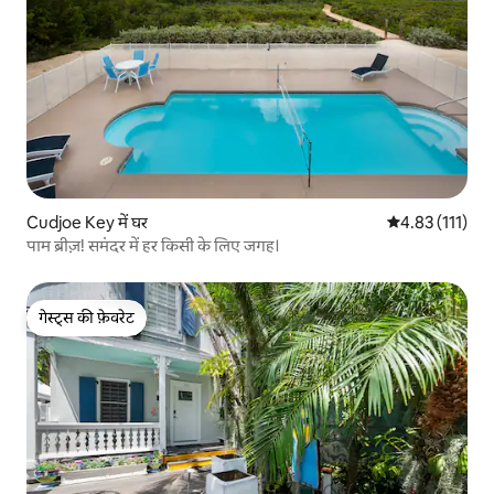
Cudjoe Key में घर
औसत रेटिंग 5 में स
4.83 (111)
पाम ब्रीज़! समंदर में हर किसी के लिए जगह।
गेस्ट्स की फ़ेवरेट
गेस्ट्स की फ़ेवरेट