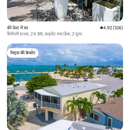
की वेस्ट में घर
औसत रेटिंग 5 में स
4.92 (326)
फ़ैमिली हाउस, 2 K BR, प्राइवेट स्पा/डेक, 2 पूल।
गेस्ट्स की फ़ेवरेट
गेस्ट्स की फ़ेवरेट