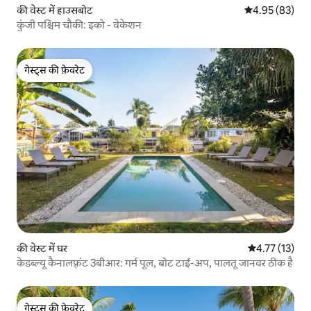
की वेस्ट में हाउसबोट
औसत रेटिंग 5 में 
4.95 (83)
कुंजी पश्चिम चौकी: इको - वेकेशन
गेस्ट्स की फ़ेवरेट
गेस्ट्स की फ़ेवरेट
की वेस्ट में घर
औसत रेटिंग 5 में 
4.77 (13)
केडब्ल्यू कैनालफ़्रंट 3बीआर: गर्म पूल, बोट टाई-अप, पालतू जानवर ठीक है
गेस्ट्स की फ़ेवरेट