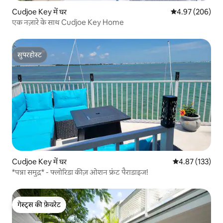
Cudjoe Key में घर
औसत रेटिंग 5 में स
4.97 (206)
एक नज़ारे के साथ Cudjoe Key Home
सुपरहोस्ट
सुपरहोस्ट
Cudjoe Key में घर
औसत रेटिंग 5 में स
4.87 (133)
*पन्ना समुद्र* - फ्लोरिडा कीज़ ओशन फ्रंट पैराडाइज!
गेस्ट्स की फ़ेवरेट
गेस्ट्स की फ़ेवरेट