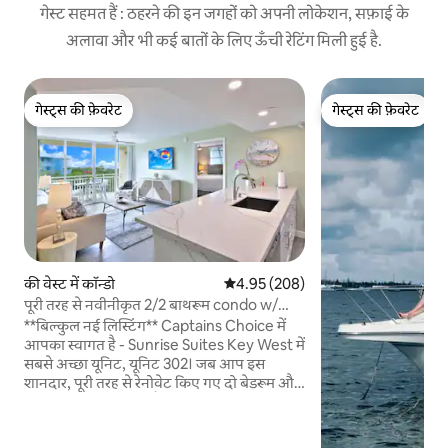
गेस्ट सहमत हैं : ठहरने की इन जगहों को अपनी लोकेशन, सफ़ाई के
अलावा और भी कई बातों के लिए ऊँची रेटिंग मिली हुई है.
गेस्ट्स की फ़ेवरेट
गेस्ट्स की फ़ेवरेट
गेस्ट्स की फ़ेवरेट
गेस्ट्स की फ़ेवरेट
की वेस्ट में कॉन्डो
औसत रेटिंग 5 में से 4.95, 208 समीक्षाएँ
4.95 (208)
पूरी तरह से नवीनीकृत 2/2 बाथरूम condo w/
साझा पूल!
**बिल्कुल नई लिस्टिंग** Captains Choice में
आपका स्वागत है - Sunrise Suites Key West में
सबसे अच्छा यूनिट, यूनिट 302। जब आप इस
शानदार, पूरी तरह से रेनोवेट किए गए दो बेडरूम और
दो बाथरूम वाले कॉन्डो "कैप्टन्स चॉइस" में ठहरने की
बुकिंग करते हैं, तो ट्रॉपिकल हवाएँ, सूर्यास्त के नज़ारे
और की वेस्ट का आकर्षण आपका इंतज़ार कर रहे