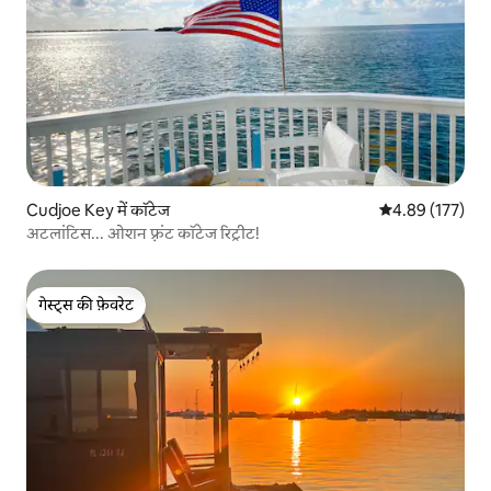
Cudjoe Key में कॉटेज
औसत रेटिंग 5 में स
4.89 (177)
अटलांटिस... ओशन फ़्रंट कॉटेज रिट्रीट!
गेस्ट्स की फ़ेवरेट
गेस्ट्स की फ़ेवरेट