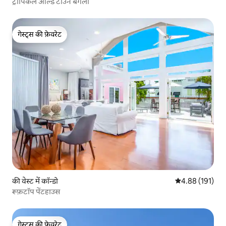
ट्रॉपिकल ओल्ड टाउन बंगला
गेस्ट्स की फ़ेवरेट
गेस्ट्स की फ़ेवरेट
की वेस्ट में कॉन्डो
औसत रेटिंग 5 में स
4.88 (191)
रूफ़टॉप पेंटहाउस
गेस्ट्स की फ़ेवरेट