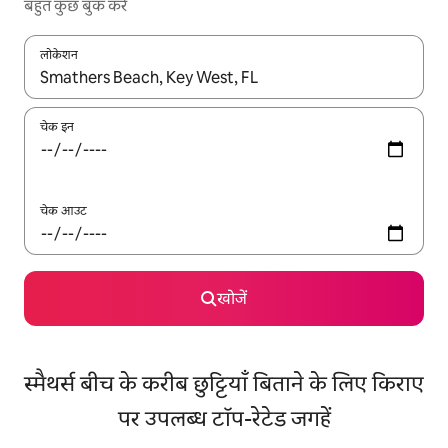
बहुत कुछ बुक करें
लोकेशन
नतीजों के उपलब्ध होने पर, अप और डाउन 'ऐरो की' का इस्तेमाल करके नेविगेट करें
चेक इन
चेक आउट
खोजें
स्मैथर्स बीच के करीब छुट्टियाँ बिताने के लिए किराए
पर उपलब्ध टॉप-रेटेड जगहें