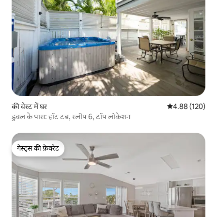
की वेस्ट में घर
औसत रेटिंग 5 में स
4.88 (120)
डुवल के पास: हॉट टब, स्लीप 6, टॉप लोकेशन
गेस्ट्स की फ़ेवरेट
गेस्ट्स की फ़ेवरेट