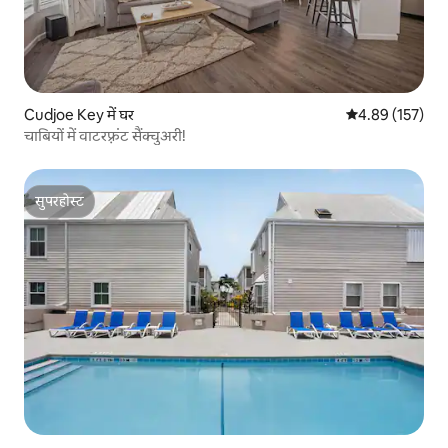
Cudjoe Key में घर
औसत रेटिंग 5 में स
4.89 (157)
चाबियों में वाटरफ़्रंट सैंक्चुअरी!
सुपरहोस्ट
सुपरहोस्ट