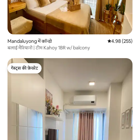
Mandaluyong में कॉन्डो
औसत रेटिंग 5 में स
4.98 (255)
बलाई मैरियानो | टीम Kahoy 1BR w/ balcony
गेस्ट्स की फ़ेवरेट
गेस्ट्स की फ़ेवरेट