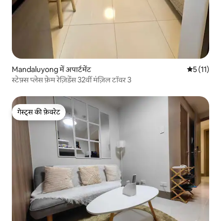
Mandaluyong में अपार्टमेंट
औसत रेटिंग 5 
5 (11)
स्टेफ़्स प्लेस फ़ेम रेज़िडेंस 32वीं मंज़िल टॉवर 3
गेस्ट्स की फ़ेवरेट
गेस्ट्स की फ़ेवरेट