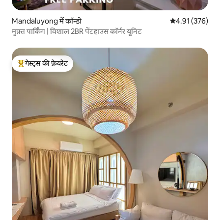
Mandaluyong में कॉन्डो
औसत रेटिंग 5 में स
4.91 (376)
मुफ़्त पार्किंग | विशाल 2BR पेंटहाउस कॉर्नर यूनिट
गेस्ट्स की फ़ेवरेट
गेस्ट्स का टॉप फ़ेवरेट