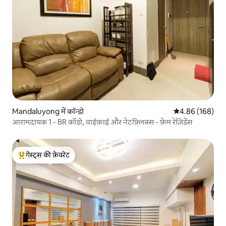
Mandaluyong में कॉन्डो
औसत रेटिंग 5 में स
4.86 (168)
आरामदायक 1 - BR कोंडो, वाईफ़ाई और नेटफ़्लिक्स - फ़ेम रेज़िडेंस
गेस्ट्स की फ़ेवरेट
गेस्ट्स का टॉप फ़ेवरेट