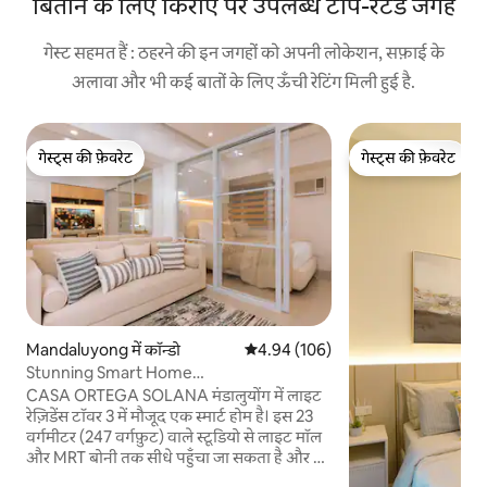
बिताने के लिए किराए पर उपलब्ध टॉप-रेटेड जगहें
गेस्ट सहमत हैं : ठहरने की इन जगहों को अपनी लोकेशन, सफ़ाई के
अलावा और भी कई बातों के लिए ऊँची रेटिंग मिली हुई है.
गेस्ट्स की फ़ेवरेट
गेस्ट्स की फ़ेवरेट
गेस्ट्स की फ़ेवरेट
गेस्ट्स की फ़ेवरेट
Mandaluyong में कॉन्डो
औसत रेटिंग 5 में से 4.94, 106 समीक्षाएँ
4.94 (106)
Stunning Smart Home
w/Alexa+PS5~Light Mall MRT BGC
CASA ORTEGA SOLANA मंडालुयोंग में लाइट
रेज़िडेंस टॉवर 3 में मौजूद एक स्मार्ट होम है। इस 23
वर्गमीटर (247 वर्गफ़ुट) वाले स्टूडियो से लाइट मॉल
और MRT बोनी तक सीधे पहुँचा जा सकता है और यह
ग्रीनफ़ील्ड डिस्ट्रिक्ट, मेगामॉल और शांगरीला से कुछ