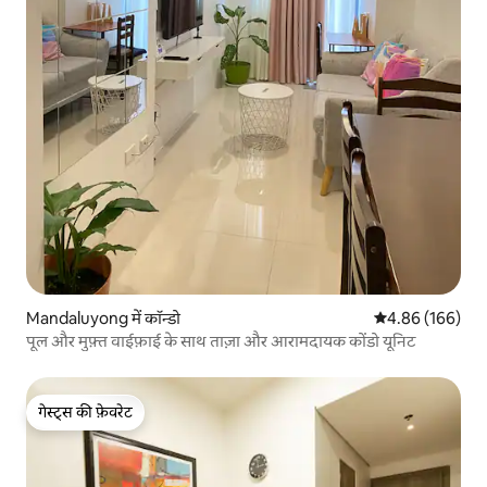
Mandaluyong में कॉन्डो
औसत रेटिंग 5 में स
4.86 (166)
पूल और मुफ़्त वाईफ़ाई के साथ ताज़ा और आरामदायक कोंडो यूनिट
गेस्ट्स की फ़ेवरेट
गेस्ट्स की फ़ेवरेट