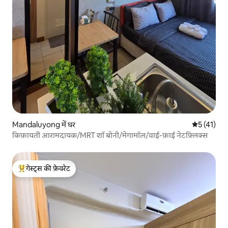
Mandaluyong में घर
औसत रेटिंग 5 
5 (41)
किफ़ायती आरामदायक/MRT शॉ बोनी/मेगामॉल/वाई-फ़ाई नेटफ़्लिक्स
गेस्ट्स की फ़ेवरेट
गेस्ट्स का टॉप फ़ेवरेट