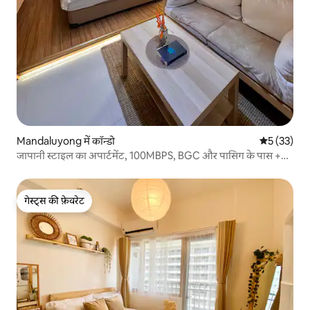
Mandaluyong में कॉन्डो
औसत रेटिंग 5 
5 (33)
जापानी स्टाइल का अपार्टमेंट, 100MBPS, BGC और पासिग के पास +
Netflix
गेस्ट्स की फ़ेवरेट
गेस्ट्स की फ़ेवरेट