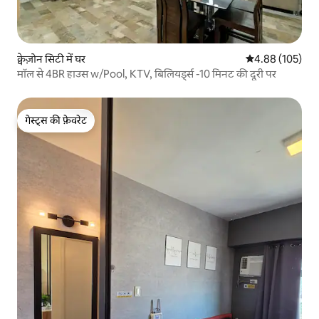
क्वेज़ोन सिटी में घर
औसत रेटिंग 5 में स
4.88 (105)
मॉल से 4BR हाउस w/Pool, KTV, बिलियर्ड्स -10 मिनट की दूरी पर
गेस्ट्स की फ़ेवरेट
गेस्ट्स की फ़ेवरेट