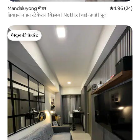
Mandaluyong में घर
औसत रेटिंग 5 में 
4.96 (24)
डिवाइन नाइन स्टेकेशन 1बेडरूम | Netflix | वाई-फ़ाई | पूल
गेस्ट्स की फ़ेवरेट
गेस्ट्स की फ़ेवरेट