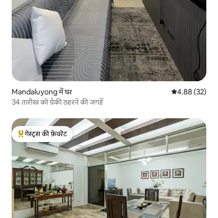
Mandaluyong में घर
औसत रेटिंग 5 में 
4.88 (32)
34 तारीख को ग्रेकी ठहरने की जगहें
गेस्ट्स की फ़ेवरेट
गेस्ट्स का टॉप फ़ेवरेट