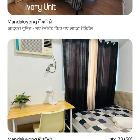
Mandaluyong में कॉन्डो
आइवरी यूनिट - नए रेनोवेट किए गए लाइट रेज़िडेंस
Mandaluyong में कॉन्डो
औसत रेटिंग 5 में 
4.78 (58)