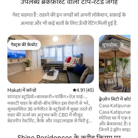
उपलब्ध ब्रेकफ़ास्ट वाली टॉप-रेटेड जगह
गेस्ट सहमत हैं : ठहरने की इन जगहों को अपनी लोकेशन, सफ़ाई के
अलावा और भी कई बातों के लिए ऊँची रेटिंग मिली हुई है.
गेस्ट्स की फ़ेवरेट
सुपरहोस्ट
गेस्ट्स की फ़ेवरेट
सुपरहोस्ट
Makati में कॉन्डो
औसत रेटिंग 5 में से 4.91, 45 समीक्षाएँ
4.91 (45)
शानदार स्टूडियो+बालकनी+पार्किंग+तेज़ वाई-
क्वेज़ोन सिटी में कोठी
फ़ाई+मकाती सीबीडी
मकाटी शहर के बीचों-बीच स्थित इस रोशनी से भरे,
Casa Katipunan Vil
सुव्यवस्थित 36 वर्गमीटर के स्टूडियो में सुबह उठते ही
Casa Katipunan 198
शहर की ऊर्जा का अनुभव करें। CBD में मौजूद
स्पेनिश घर में एक शानद
बेहतरीन रेस्टोरेंट, कैफ़े और नाइटलाइफ़ से घिरी हुई
और ब्रेकफ़ास्ट है। हर कम
— आप सिर्फ़ ठहरने की जगह बुक नहीं कर रहे हैं,
जिनमें 2 क्वीन साइज़ 
बल्कि एक जीवनशैली बुक कर रहे हैं। अपनी निजी
है। परिवारों, समूहों या 
Shine Residences के करीब किराए पर