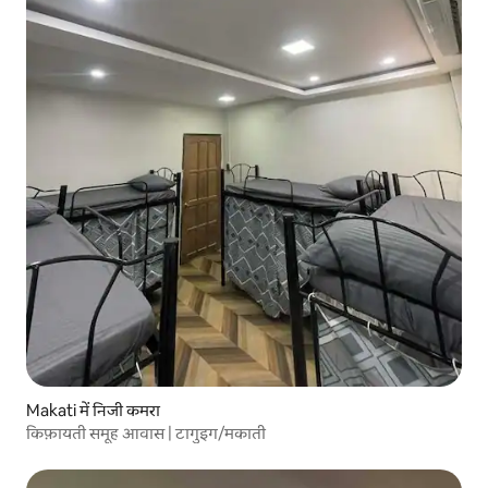
Makati में निजी कमरा
किफ़ायती समूह आवास | टागुइग/मकाती