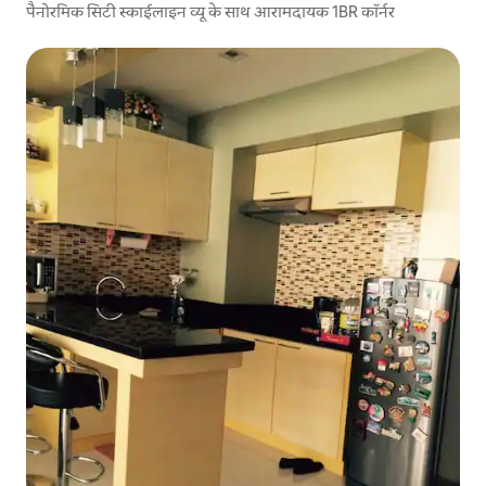
पैनोरमिक सिटी स्काईलाइन व्यू के साथ आरामदायक 1BR कॉर्नर