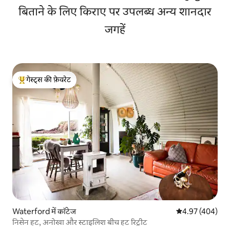
बिताने के लिए किराए पर उपलब्ध अन्य शानदार
जगहें
गेस्ट्स की फ़ेवरेट
गेस्ट्स का टॉप फ़ेवरेट
Waterford में कॉटेज
औसत रेटिंग 5 में स
4.97 (404)
निसेन हट, अनोखा और स्टाइलिश बीच हट रिट्रीट