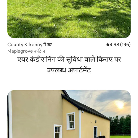
County Kilkenny में घर
औसत रेटिंग 5 में स
4.98 (196)
Maplegrove कॉटेज
एयर कंडीशनिंग की सुविधा वाले किराए पर
उपलब्ध अपार्टमेंट