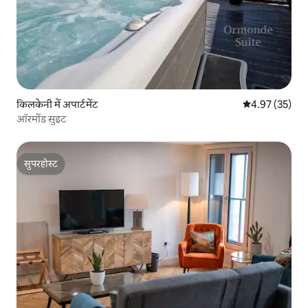
किलकेनी में अपार्टमेंट
औसत रेटिंग 5 में 
4.97 (35)
ऑरमोंड सुइट
सुपरहोस्ट
सुपरहोस्ट