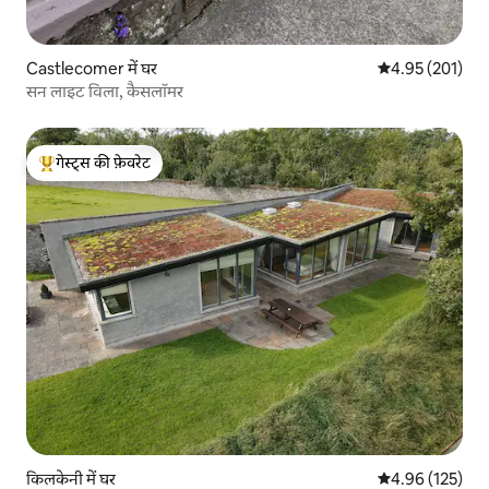
Castlecomer में घर
औसत रेटिंग 5 में स
4.95 (201)
सन लाइट विला, कैसलॉमर
गेस्ट्स की फ़ेवरेट
गेस्ट्स का टॉप फ़ेवरेट
किलकेनी में घर
औसत रेटिंग 5 में स
4.96 (125)