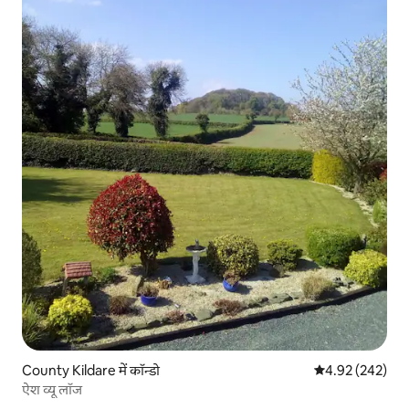
County Kildare में कॉन्डो
औसत रेटिंग 5 में स
4.92 (242)
ऐश व्यू लॉज