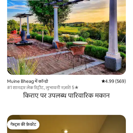
Muine Bheag में कॉन्डो
औसत रेटिंग 5 में स
4.99 (569)
#1 शानदार लेक रिट्रीट, लुभावनी नज़ारे! 5★
किराए पर उपलब्ध पारिवारिक मकान
गेस्ट्स की फ़ेवरेट
गेस्ट्स की फ़ेवरेट