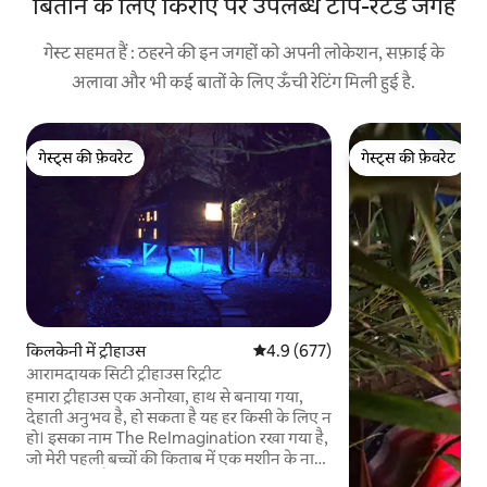
बिताने के लिए किराए पर उपलब्ध टॉप-रेटेड जगहें
गेस्ट सहमत हैं : ठहरने की इन जगहों को अपनी लोकेशन, सफ़ाई के
अलावा और भी कई बातों के लिए ऊँची रेटिंग मिली हुई है.
गेस्ट्स की फ़ेवरेट
गेस्ट्स की फ़ेवरेट
गेस्ट्स की फ़ेवरेट
गेस्ट्स की फ़ेवरेट
किलकेनी में ट्रीहाउस
औसत रेटिंग 5 में से 4.9, 677 समीक्षाएँ
4.9 (677)
आरामदायक सिटी ट्रीहाउस रिट्रीट
हमारा ट्रीहाउस एक अनोखा, हाथ से बनाया गया,
देहाती अनुभव है, हो सकता है यह हर किसी के लिए न
हो। इसका नाम The ReImagination रखा गया है,
जो मेरी पहली बच्चों की किताब में एक मशीन के नाम
पर रखा गया है, जिसने चुराई गई कल्पनाओं को