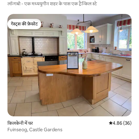
लॉन्गबो - एक मध्ययुगीन शहर के पास एक ट्रैन्किल स्टे
गेस्ट्स की फ़ेवरेट
गेस्ट्स की फ़ेवरेट
किलकेनी में घर
औसत रेटिंग 5 में 
4.86 (36)
Fuinseog, Castle Gardens