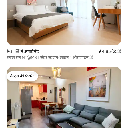
松山區 में अपार्टमेंट
औसत रेटिंग 5 में स
4.85 (253)
डबल रूम N1@MRT सेंटर स्टेशन(लाइन 1 और लाइन 3)
गेस्ट्स की फ़ेवरेट
गेस्ट्स की फ़ेवरेट