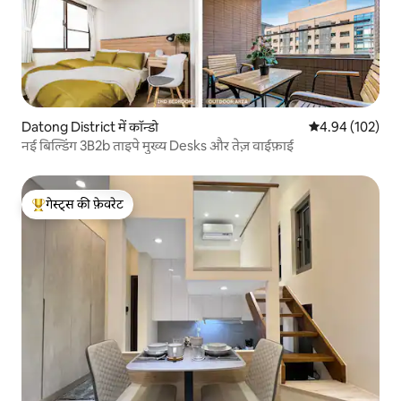
Datong District में कॉन्डो
औसत रेटिंग 5 में स
4.94 (102)
नई बिल्डिंग 3B2b ताइपे मुख्य Desks और तेज़ वाईफ़ाई
गेस्ट्स की फ़ेवरेट
गेस्ट्स का टॉप फ़ेवरेट