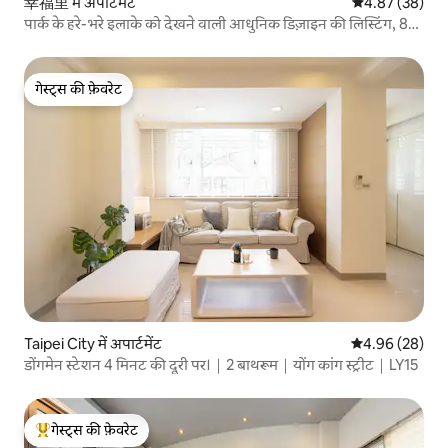
幸福里 में अपार्टमेंट
औसत रेटिंग 5 में 
4.87 (38)
पार्क के हरे-भरे इलाके को देखने वाली आधुनिक डिज़ाइन की लिस्टिंग, 80
वर्ग मीटर से अधिक की पूरी मंजिल पर विशाल और आरामदायक जगह
गेस्ट्स की फ़ेवरेट
गेस्ट्स की फ़ेवरेट
Taipei City में अपार्टमेंट
औसत रेटिंग 5 में 
4.96 (28)
डोंगमेन स्टेशन 4 मिनट की दूरी पर।｜2 बाथरूम｜योंग कांग स्ट्रीट｜LY15
गेस्ट्स की फ़ेवरेट
गेस्ट्स का टॉप फ़ेवरेट