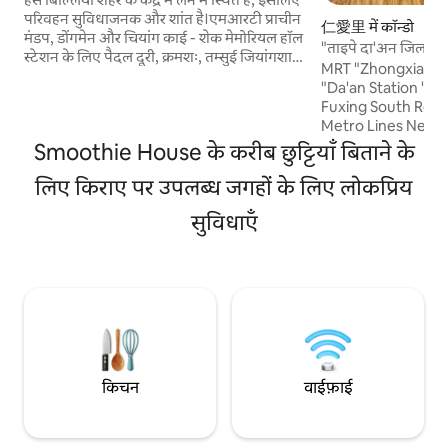
दिन के दौरान पुराने आवासीय क्षेत्र के शांत लेन में, दा'
परिवहन सुविधाजनक और शांत है।एमआरटी प्राचीन
仁愛里 में कॉन्डो
एक जिले में दिन के दौरान पुराने आवासीय क्षेत्र के
मंडप, डोंगमेन और चियांग काई - शेक मेमोरियल हॉल
"ताइपे दा'अन जिला।" 
शांत लेन में, यह गर्म और आरामदायक है।
स्टेशन के लिए पैदल दूरी, क्रमशः, तम्सुई जियांगशान
MRT "Zhongxiao Fu
लाइन और गोंगशान न्यू स्टोर लाइन, साथ ही नानमेन
"Da'an Station ", 
मार्केट, योंगकांग स्ट्रीट और बरगद चू लियान लिविंग
Fuxing South Road
सर्कल, जिसे याद नहीं किया जा सकता है।सुंदर दाई
Metro Lines Nearb
क्षेत्र में कई दिलचस्प जगहें और सुंदर कैफ़े हैं, और
Business District, 
Smoothie House के करीब छुट्टियाँ बिताने के
कमरे में किताब की दीवार पर पर्यटक जानकारी पाई
District, Taipei A
जा सकती है! हालाँकि इंटीरियर मिनी - लेकिन पूरी
लिए किराए पर उपलब्ध जगहों के लिए लोकप्रिय
Huashan Wenchu 
तरह से सुसज्जित है, फिर भी आप कॉफ़ी पी सकते हैं,
Dongmen Shopping
धूप के बिना लालची धूप, होम थिएटर प्रोजेक्टर,
सुविधाएँ
Neihu Metro Direct 
तकियों की अलग - अलग ऊँचाइयाँ, अलग - अलग
▣ MRT Zhongxiao F
मोटी रजाई, आरामदायक और मुलायम तकिए के
की पैदल दूरी पर है।आप प
कंबल और बहुत कुछ पी सकते हैं। कॉन्डो सुरक्षित है
डिस्ट्रिक्ट तक पैदल जा 
और सप्ताह के दिनों में दिन के दौरान एक केयरटेकर
पुलिस स्टेशन, अच्छी सुर
होता है।लिफ़्ट के साथ अपार्टमेंट की तीसरी मंज़िल
अस्पताल, होंगन अस्पता
पर मौजूद है।बेसमेंट की कॉमन सुविधाओं में पीने का
दस मिनट की▣ पैदल दू
फ़व्वारा, वॉशिंग मशीन और स्टोरेज रूम है और सामान
ताइपे चांगेंग ▣ सीढ़ियो
रखने की जगह मुफ़्त दी जा सकती है। [जगह की
स्टोर हैं, ऑल यूनियन, 
सुविधाएँ] अपार्टमेंट लगभग 25 वर्गमीटर का सुइट है,
किचन
वाईफ़ाई
के भीतर ताओयुआन हवाई
केवल एक जगह है, कोई डिब्बा नहीं है, दो लोगों के
हवाई अड्डे MRT तक स्थ
लिए आरामदायक है, बच्चों वाले परिवारों का स्वागत
दूरी पर, टैक्सी से ल
है, चार वयस्कों में भीड़ होगी मुख्य जगह: डबल सोफ़ा