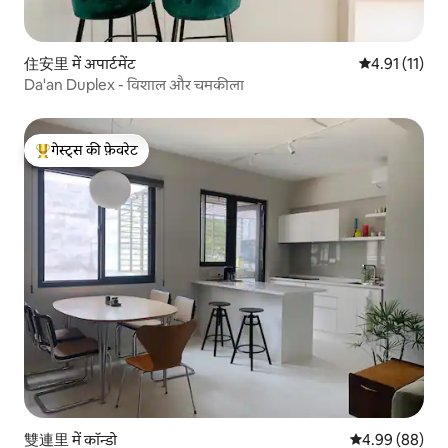
住安里 में अपार्टमेंट
औसत रेटिंग 5 में
4.91 (11)
Da'an Duplex - विशाल और चमकीला
गेस्ट्स की फ़ेवरेट
गेस्ट्स का टॉप फ़ेवरेट
雙連里 में कॉन्डो
औसत रेटिंग 5 में 
4.99 (88)