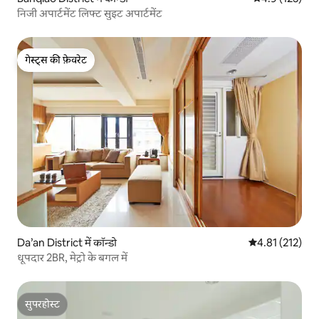
निजी अपार्टमेंट लिफ्ट सुइट अपार्टमेंट
गेस्ट्स की फ़ेवरेट
गेस्ट्स की फ़ेवरेट
Da’an District में कॉन्डो
औसत रेटिंग 5 में स
4.81 (212)
धूपदार 2BR, मेट्रो के बगल में
सुपरहोस्ट
सुपरहोस्ट