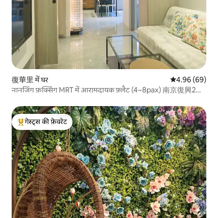
復華里 में घर
औसत रेटिंग 5 में 
4.96 (69)
नानजिंग फ़क्सिंग MRT में आरामदायक फ़्लैट (4~8pax) 南京復興2分
鐘
गेस्ट्स की फ़ेवरेट
गेस्ट्स का टॉप फ़ेवरेट