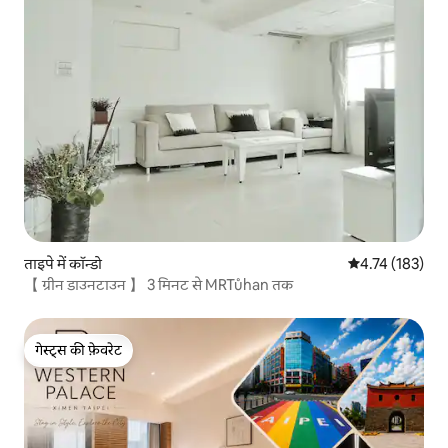
ताइपे में कॉन्डो
औसत रेटिंग 5 में स
4.74 (183)
【 ग्रीन डाउनटाउन 】 3 मिनट से MRTůhan तक
गेस्ट्स की फ़ेवरेट
गेस्ट्स की फ़ेवरेट