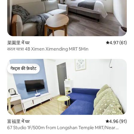
菜園里 में घर
औसत रेटिंग 5 में 
4.97 (61)
सरल यात्रा 4B Ximen Ximending MRT 5Min
गेस्ट्स की फ़ेवरेट
गेस्ट्स की फ़ेवरेट
富福里 में घर
औसत रेटिंग 5 में 
4.96 (91)
67 Studio 1F/500m from Longshan Temple MRT/Near
Ximending/3 minutes from Wanhua Station/Luggage