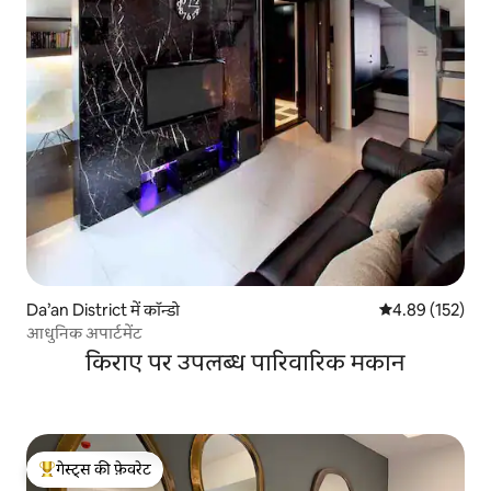
Da’an District में कॉन्डो
औसत रेटिंग 5 में स
4.89 (152)
आधुनिक अपार्टमेंट
किराए पर उपलब्ध पारिवारिक मकान
गेस्ट्स की फ़ेवरेट
गेस्ट्स का टॉप फ़ेवरेट