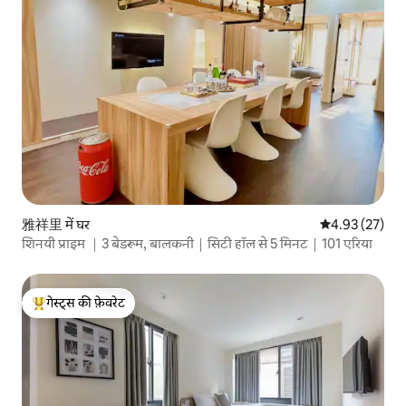
雅祥里 में घर
औसत रेटिंग 5 में 
4.93 (27)
शिनयी प्राइम ｜3 बेडरूम, बालकनी｜सिटी हॉल से 5 मिनट｜101 एरिया
गेस्ट्स की फ़ेवरेट
गेस्ट्स का टॉप फ़ेवरेट