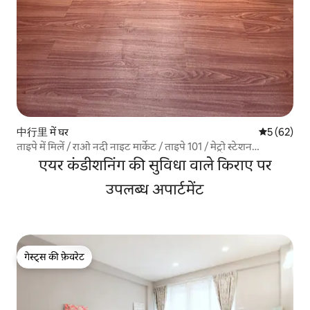
中行里 में घर
औसत रेटिंग 5 
5 (62)
ताइपे में मिलें / राओ नदी नाइट मार्केट / ताइपे 101 / मेट्रो स्टेशन
MRT5min / पूछताछ के लिए पार्किंग की आवश्यकता है
एयर कंडीशनिंग की सुविधा वाले किराए पर
उपलब्ध अपार्टमेंट
गेस्ट्स की फ़ेवरेट
गेस्ट्स की फ़ेवरेट