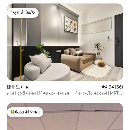
Storage/1st Floor Free Ladder
गेस्ट्स की फ़ेवरेट
गेस्ट्स की फ़ेवरेट
建明里 में घर
औसत रेटिंग 5 में 
4.94 (66)
ब्रीज़ | दूसरी मंजिल | किंग्स स्टेशन लाइफ | चिफेंग स्ट्रीट पर टहलें | MRT
बेईमेन | ताइपे स्टेशन के पास | खाना और शॉपिंग | एयरपोर्ट एक्सप्रेस
गेस्ट्स की फ़ेवरेट
गेस्ट्स का टॉप फ़ेवरेट