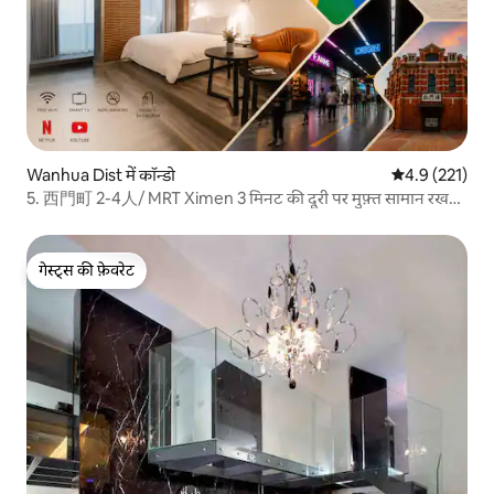
Wanhua Dist में कॉन्डो
औसत रेटिंग 5 में 
4.9 (221)
5. 西門町 2-4人/ MRT Ximen 3 मिनट की दूरी पर मुफ़्त सामान रखने
की सुविधा
गेस्ट्स की फ़ेवरेट
गेस्ट्स की फ़ेवरेट