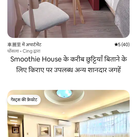
車層里 में अपार्टमेंट
औसत रेटिंग 5 
5 (40)
घोंसला • Cing द्वारा
Smoothie House के करीब छुट्टियाँ बिताने के
लिए किराए पर उपलब्ध अन्य शानदार जगहें
गेस्ट्स की फ़ेवरेट
गेस्ट्स की फ़ेवरेट