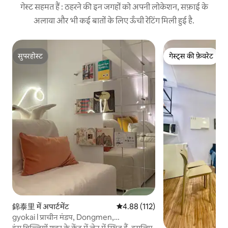
गेस्ट सहमत हैं : ठहरने की इन जगहों को अपनी लोकेशन, सफ़ाई के
अलावा और भी कई बातों के लिए ऊँची रेटिंग मिली हुई है.
सुपरहोस्ट
गेस्ट्स की फ़ेवरेट
सुपरहोस्ट
गेस्ट्स की फ़ेवरेट
錦泰里 में अपार्टमेंट
औसत रेटिंग 5 में से 4.88, 112 समीक्षाएँ
4.88 (112)
gyokai l प्राचीन मंडप, Dongmen,
Zhongzheng MRT स्टेशन, Da 'a District में
हंस बिल्लियों शहर के केंद्र में लेन में स्थित हैं, इसलिए