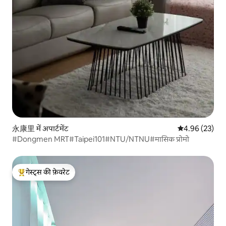
永康里 में अपार्टमेंट
औसत रेटिंग 5 में 
4.96 (23)
#Dongmen MRT#Taipei101#NTU/NTNU#मासिक प्रोमो
गेस्ट्स की फ़ेवरेट
गेस्ट्स का टॉप फ़ेवरेट