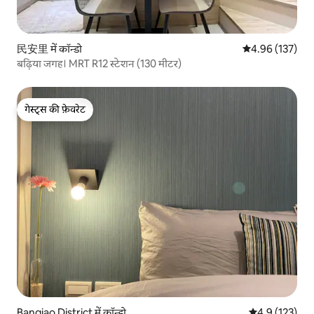
民安里 में कॉन्डो
औसत रेटिंग 5 में स
4.96 (137)
बढ़िया जगह। MRT R12 स्टेशन (130 मीटर)
गेस्ट्स की फ़ेवरेट
गेस्ट्स की फ़ेवरेट
Banqiao District में कॉन्डो
औसत रेटिंग 5 में 
4.9 (123)