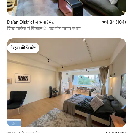
Da’an District में अपार्टमेंट
औसत रेटिंग 5 में स
4.84 (104)
शिदा मार्केट में विशाल 2 - बेड होम महान स्थान
गेस्ट्स की फ़ेवरेट
गेस्ट्स की फ़ेवरेट