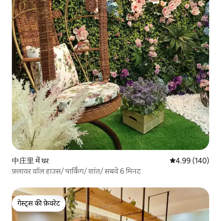
中庄里 में घर
औसत रेटिंग 5 में स
4.99 (140)
फ़्लावर वॉल हाउस/ पार्किंग/ शांत/ सबवे 6 मिनट
गेस्ट्स की फ़ेवरेट
गेस्ट्स की फ़ेवरेट