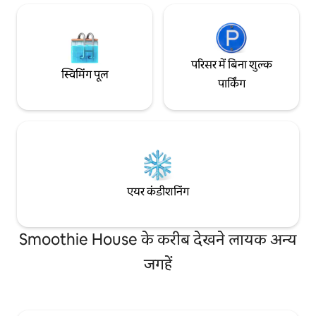
एयरपोर्ट MRT से▣ 3 स
बेड, यात्रा से संबंधित पत्रिकाएँ और किताबें, प्रोजेक्टर
मिनट की दूरी पर, लाइन
क्वीन साइज़ का बेड, वर्क डेस्क, हैंगर बाथरूम: कोई
दा'एन डिस्ट्रिक्ट के केंद्
गीला/सूखा अलगाव नहीं (शॉवर एक अलग डिब्बा
MRT कार से लगभग 13 म
नहीं है), शुद्ध सूती नहाने का तौलिया, तौलिया, हाथ
शॉपिंग डिस्ट्रिक्ट से
धोने का साबुन, शॉवर जेल, शैम्पू, हेयर ड्रायर खुली
परिसर में बिना शुल्क
की दूरी पर है योंगकांग डो
रसोई: डबल डोर रेफ़्रिजरेटर, माइक्रोवेव, छोटे ओवन,
स्विमिंग पूल
ताई फ़ंग फाउंडिंग स्ट
पार्किंग
चार के लिए कप डिश, बुनियादी टेबलवेयर, क्विक
की दूरी पर कुनी यात - स
कुकिंग पॉट, कोल्ड केतली, कैप्सूल कॉफ़ी मशीन,
लगभग 5 मिनट की दूरी प
फ़्रेंच प्रेस, कॉफ़ी पॉड, टी बैग, नूडल्स
एरिना से 10 मिनट की द
से लगभग 10 मिनट की 
Park से, MRT से लगभ
किराए पर देने के लि
हैं ▣ Uber Eats और फ़ू
रुके
एयर कंडीशनिंग
Smoothie House के करीब देखने लायक अन्य
जगहें