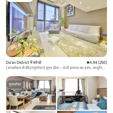
गेस्ट्स की फ़ेवरेट
Da’an District में कॉन्डो
औसत रेटिंग 5 में स
4.94 (250)
[अल्कोहल से कीटाणुशोधन] सुपर डील ~ ऊंची इमारत का दृश्य, आधुनिक
और स्टाइलिश, 4.2 मीटर ऊंची छत, टेक्नोलॉजी बिल्डिंग, मेट्रो स्टेशन 1
मिनट दूर
सुपरहोस्ट
सुपरहोस्ट