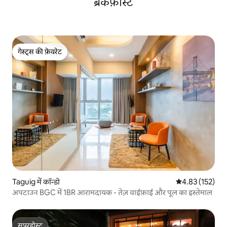
ब्रेकफ़ास्ट
गेस्ट्स की फ़ेवरेट
गेस्ट्स की फ़ेवरेट
Taguig में कॉन्डो
औसत रेटिंग 5 में स
4.83 (152)
अपटाउन BGC में 1BR आरामदायक - तेज़ वाईफ़ाई और पूल का इस्तेमाल
सुपरहोस्ट