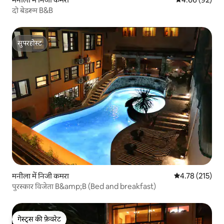
दो बेडरूम B&B
सुपरहोस्ट
सुपरहोस्ट
मनीला में निजी कमरा
औसत रेटिंग 5 में स
4.78 (215)
पुरस्कार विजेता B&amp;B (Bed and breakfast)
गेस्ट्स की फ़ेवरेट