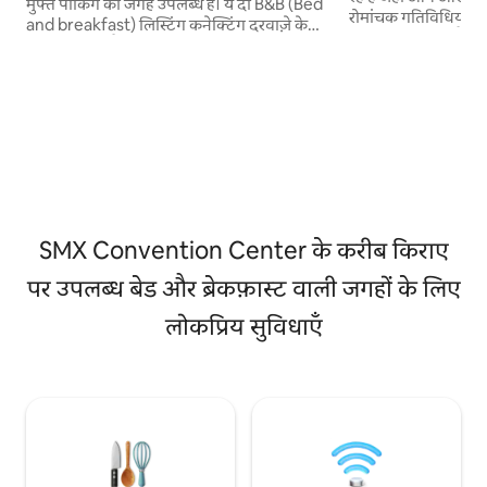
मुफ्त पार्किंग की जगह उपलब्ध है। ये दो B&B (Bed
रोमांचक गतिविधियाँ क
and breakfast) लिस्टिंग कनेक्टिंग दरवाज़े के
एकदम सही जगह है। क्या आपको व्यावसायिक
ज़रिए जुड़ी हुई हैं। आप इसे गोपनीयता के लिए बंद
सम्मेलन में भाग लेने
करने का विकल्प चुन सकते हैं, या इसे एक बड़े कमरे
रहने के लिए एक आर
की तरह महसूस करने के लिए इसे खुला छोड़ सकते
रहे हैं, जबकि विभिन्न 
हैं। अपने प्रवास को और अधिक सुखद बनाने के लिए,
पूरा करते हुए एक मॉल ज
हम निम्नलिखित मुफ्त समावेशन में फेंक देते हैं: - चार
हमारा उद्देश्य न केवल
के लिए मुफ्त नाश्ता (Plated) - मुफ़्त स्विमिंग पूल
प्रदान करना है, बल्कि 
का ऐक्सेस - फ्री नेटफ्लिक्स एक्सेस - फ्री फाइबर -
आपके आराम और विलासि
ऑप्टिक वाईफाई एक्सेस
SMX Convention Center के करीब किराए
पर उपलब्ध बेड और ब्रेकफ़ास्ट वाली जगहों के लिए
लोकप्रिय सुविधाएँ