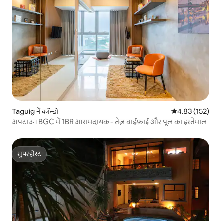
Taguig में कॉन्डो
औसत रेटिंग 5 में स
4.83 (152)
अपटाउन BGC में 1BR आरामदायक - तेज़ वाईफ़ाई और पूल का इस्तेमाल
सुपरहोस्ट
सुपरहोस्ट