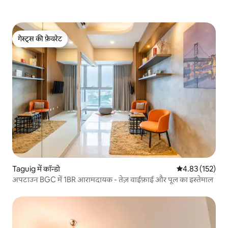
गेस्ट्स की फ़ेवरेट
गेस्ट्स की फ़ेवरेट
Taguig में कॉन्डो
औसत रेटिंग 5 में स
4.83 (152)
अपटाउन BGC में 1BR आरामदायक - तेज़ वाईफ़ाई और पूल का इस्तेमाल