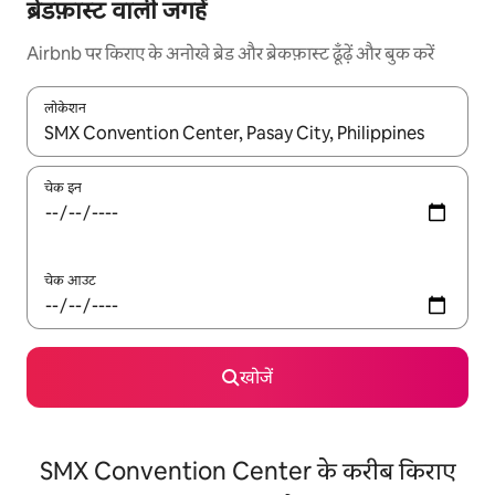
ब्रेडफ़ास्ट वाली जगहें
Airbnb पर किराए के अनोखे ब्रेड और ब्रेकफ़ास्ट ढूँढ़ें और बुक करें
लोकेशन
नतीजों के उपलब्ध होने पर, अप और डाउन 'ऐरो की' का इस्तेमाल करके नेविगेट करें
चेक इन
चेक आउट
खोजें
SMX Convention Center के करीब किराए