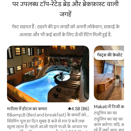
पर उपलब्ध टॉप-रेटेड ब्रेड और ब्रेकफ़ास्ट वाली
जगहें
गेस्ट सहमत हैं : ठहरने की इन जगहों को अपनी लोकेशन, सफ़ाई के
अलावा और भी कई बातों के लिए ऊँची रेटिंग मिली हुई है.
गेस्ट्स की फ़ेवरेट
गेस्ट्स की फ़ेवरेट
Makati में निजी कमरा
मनीला में होटल का कमरा
औसत रेटिंग 5 में से 4.58, 86 समीक्षाएँ
4.58 (86)
ट्यूलिप का घर
B&amp;B (Bed and breakfast) के कमरों को
ट्यूलिप का यह घर घर से
कनेक्ट करना
स्विमिंग पूल हर दिन सुबह 8 बजे से रात 9 बजे तक
काम करेगा। यदि आप
खुला रहता है। पहले आओ पहले पाओ के आधार पर
रहे हैं जहाँ आप आराम 