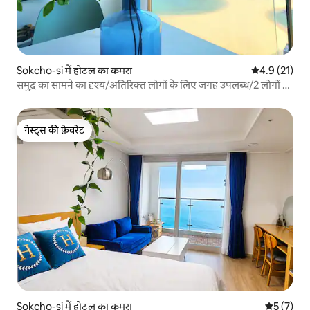
Sokcho-si में होटल का कमरा
औसत रेटिंग 5 मे
4.9 (21)
समुद्र का सामने का दृश्य/अतिरिक्त लोगों के लिए जगह उपलब्ध/2 लोगों के
लिए बड़ा सोफ़ा बेड/छोटी टेरेस टेबल/आरामदायक सोफ़ा/1 मिनट में
लाइटहाउस बीच तक पहुँच
गेस्ट्स की फ़ेवरेट
गेस्ट्स की फ़ेवरेट
Sokcho-si में होटल का कमरा
औसत रेटिंग 5
5 (7)