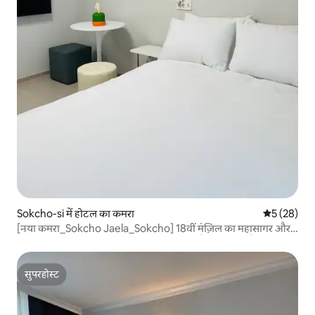
Sokcho-si में होटल का कमरा
औसत रेटिंग 5 
5 (28)
[नया कमरा_Sokcho Jaela_Sokcho] 18वीं मंज़िल का महासागर और
शहर का नज़ारा/सोक्चो जंगंग मार्केट 5 मिनट की पैदल दूरी पर है
सुपरहोस्ट
सुपरहोस्ट