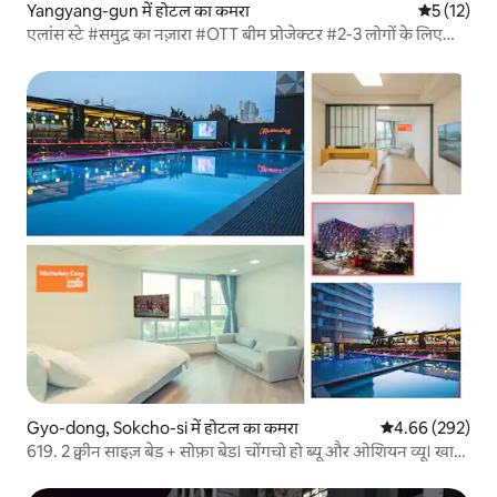
Yangyang-gun में होटल का कमरा
औसत रेटिंग 5 
5 (12)
एलांस स्टे #समुद्र का नज़ारा #OTT बीम प्रोजेक्टर #2-3 लोगों के लिए
आकर्षक आवास #सूर्योदय और सूर्यास्त देखने की जगहें #समुद्र तट से 3
मिनट की पैदल दूरी
Gyo-dong, Sokcho-si में होटल का कमरा
औसत रेटिंग 5 में स
4.66 (292)
619. 2 क्वीन साइज़ बेड + सोफ़ा बेड। चोंगचो हो ब्यू और ओशियन व्यू। खाना
पकाने की सुविधा। होटल के बिस्तर। सोकचो समुद्र तट। अधिकतम 6 लोगों
के लिए। स्विमिंग पूल।