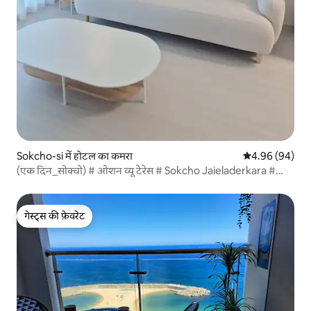
Sokcho-si में होटल का कमरा
औसत रेटिंग 5 में 
4.96 (94)
(एक दिन_सोक्चो) # ओशन व्यू टेरेस # Sokcho Jaieladerkara #
जंगंग मार्केट # Dongmyeong पोर्ट # Squid Nangjeon
गेस्ट्स की फ़ेवरेट
गेस्ट्स की फ़ेवरेट