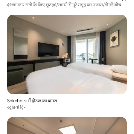
@लगातार रातों के लिए छूट@/सामने से पूरे समुद्र का नज़ारा/डोंगडे बीच 1
मिनट/सूर्योदय देखने की जगह/होटल का बिस्तर/जुंगांग मार्केट/पोचा स्ट्रीट
Sokcho-si में होटल का कमरा
स्टूडियो ट्विन