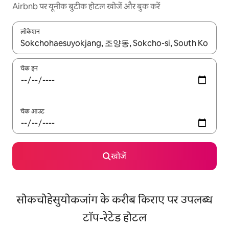
Airbnb पर यूनीक बुटीक होटल खोजें और बुक करें
लोकेशन
नतीजों के उपलब्ध होने पर, अप और डाउन 'ऐरो की' का इस्तेमाल करके नेविगेट करें
चेक इन
चेक आउट
खोजें
सोकचोहेसुयोकजांग के करीब किराए पर उपलब्ध
टॉप-रेटेड होटल