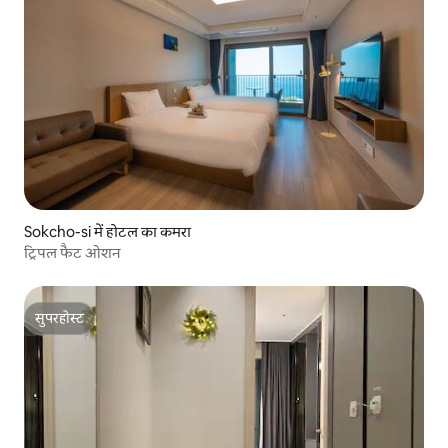
Sokcho-si में होटल का कमरा
ट्रिपल फैट ओशन
सुपरहोस्ट
सुपरहोस्ट