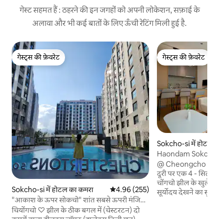
गेस्ट सहमत हैं : ठहरने की इन जगहों को अपनी लोकेशन, सफ़ाई के
अलावा और भी कई बातों के लिए ऊँची रेटिंग मिली हुई है.
गेस्ट्स की फ़ेवरेट
गेस्ट्स की फ़ेवरेट
गेस्ट्स की फ़ेवरेट
गेस्ट्स की फ़ेवरेट
Sokcho-si में होटल 
Haondam Sokcho 
Room # 4 Star Hote
@ Cheongcho Lake, 
Family Healing # 
दूरी पर एक 4 - सितारा
Natural Hot Sprin
चोंगचो झील के खुले नज़
Sokcho-si में होटल का कमरा
औसत रेटिंग 5 में से 4.96, 255 समीक्षाएँ
4.96 (255)
सूर्योदय देखने का सुझा
"आकाश के ऊपर सोकचो" शांत सबसे ऊपरी मंजिल
सिफ़ारिश की गई) - 
(12 मंजिला मकान की दो मंजिल) चंगचो-हो, जुंगांग
चियोंगचो ♡ झील के ठीक बगल में (चेस्टरटन) दो
Donghae, Seoraks
मार्केट, सोकचो बीच तक आसानी से जाया जा सकता