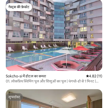
गेस्ट्स की फ़ेवरेट
गेस्ट्स की फ़ेवरेट
Sokcho-si में होटल का कमरा
औसत रेटिंग 5 में
4.82 (11)
01. लोकप्रिय स्विमिंग पूल और शिशुओं का पूल | चंगचो-हो से 1 मिनट |
सोकचो बीच | बस टर्मिनल से पैदल दूरी | सुविधाजनक पार्किंग | साफ़-सुथरा
आवास | खाना पकाने और कपड़े धोने की सुविधा
सुपरहोस्ट
सुपरहोस्ट