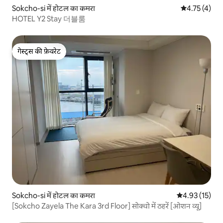
Sokcho-si में होटल का कमरा
औसत रेटिंग 5 मे
4.75 (4)
HOTEL Y2 Stay 더블룸
गेस्ट्स की फ़ेवरेट
गेस्ट्स की फ़ेवरेट
Sokcho-si में होटल का कमरा
औसत रेटिंग 5 में 
4.93 (15)
[Sokcho Zayela The Kara 3rd Floor] सोक्चो में ठहरें [ओशन व्यू]