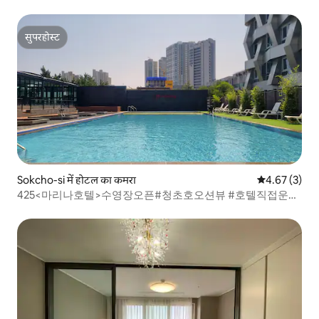
स्प्रिंग सौना, स्विमिंग पूल 3 लोगों के लिए नि:शुल्क उपलब्ध)
सुपरहोस्ट
सुपरहोस्ट
Sokcho-si में होटल का कमरा
औसत रेटिंग 5 में
4.67 (3)
425<마리나호텔>수영장오픈#청초호오션뷰 #호텔직접운영
#버스터미널5분 #속초해수욕장 5분