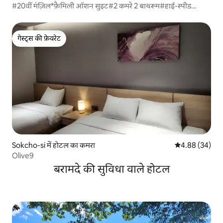
#20वीं मंज़िल*फ़ैमिली ऑशन सुइट#2 कमरे 2 बाथरूम#हाई-स्पीड
टर्मिनल#सोकचो बीच
गेस्ट्स की फ़ेवरेट
गेस्ट्स की फ़ेवरेट
Sokcho-si में होटल का कमरा
औसत रेटिंग 5 में 
4.88 (34)
Olive9
बरामदे की सुविधा वाले होटल