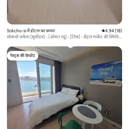
Sokcho-si में होटल का कमरा
औसत रेटिंग 5 में 
4.94 (18)
सोकचो जयेला [सूर्योदय] - [ओशन व्यू] - [टेरेस] - सेंट्रल मार्केट की स्थिति
अच्छी है!
गेस्ट्स की फ़ेवरेट
गेस्ट्स की फ़ेवरेट