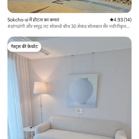
Sokcho-si में होटल का कमरा
औसत रेटिंग 5 में 
4.93 (14)
#डांगडांगी और समुद्र तट सोकचो बीच 30 सेकंड सोलबात सैर नवीनीकृत
आवास #इलेक्ट्रिक-वाहन-चार्जिंग-स्टेशन #एक्सप्रेस-टर्मिनल से 5 मिनट
की पैदल दूरी पर
गेस्ट्स की फ़ेवरेट
गेस्ट्स की फ़ेवरेट