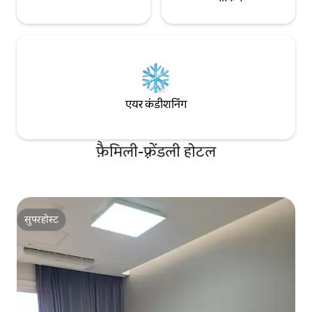
खाना है। इसके ठीक बगल में हनारो मार्ट और होटल
के सामने एक सुविधा स्टोर है। लॉबी फ़्लोर (बेसमेंट
पहली मंज़िल) E-Mart 24 मौजूद है।
एयर कंडीशनिंग
फ़ैमिली-फ़्रेंडली होटल
सुपरहोस्ट
सुपरहोस्ट