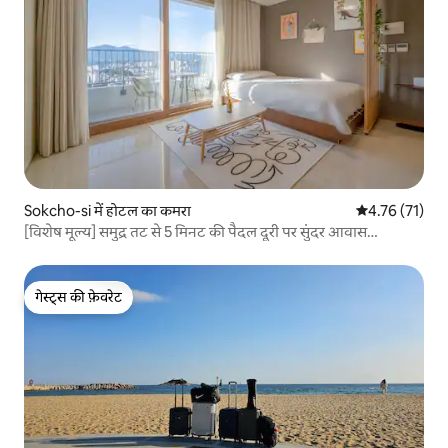
Sokcho-si में होटल का कमरा
औसत रेटिंग 5 में 
4.76 (71)
[विशेष मूल्य] समुद्र तट से 5 मिनट की पैदल दूरी पर सुंदर आवास
#Netflix #जिम #बड़ा टीवी #बिडेट #छत #ऊंचाई से दिखने वाला नज़ारा
गेस्ट्स की फ़ेवरेट
गेस्ट्स की फ़ेवरेट