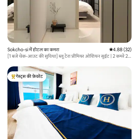
Sokcho-si में होटल का कमरा
औसत रेटिंग 5 में 
4.88 (32)
[1 बजे चेक-आउट की सुविधा] ब्लू टेरा प्रीमियर ओशियन सुईट | 2 कमरे 2
बाथरूम | साफ़-सुथरा | 6 लोगों के लिए
गेस्ट्स की फ़ेवरेट
गेस्ट्स का टॉप फ़ेवरेट