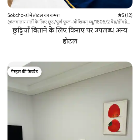
Sokcho-si में होटल का कमरा
औसत रेटिंग 5 
5 (12)
@लगातार रातों के लिए छूट/पूर्ण फुल-ओशियन व्यू/1806/2 बेड/डोंगडे
बीच 1 मिनट/सूर्योदय स्थल/होटल बिस्तर/टेरेस कैम्पिंग/
छुट्टियाँ बिताने के लिए किराए पर उपलब्ध अन्य
होटल
गेस्ट्स की फ़ेवरेट
गेस्ट्स की फ़ेवरेट